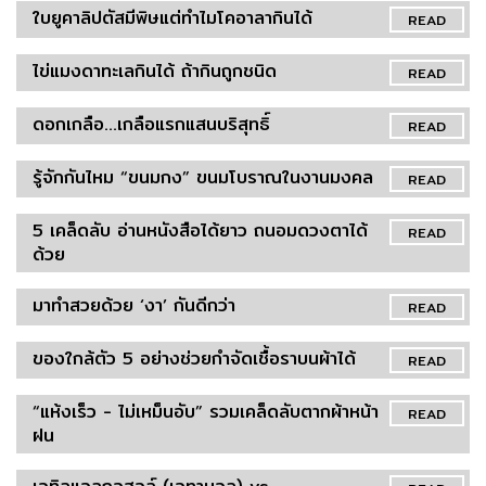
ใบยูคาลิปตัสมีพิษแต่ทำไมโคอาลากินได้
READ
ไข่แมงดาทะเลกินได้ ถ้ากินถูกชนิด
READ
ดอกเกลือ...เกลือแรกแสนบริสุทธิ์
READ
รู้จักกันไหม “ขนมกง” ขนมโบราณในงานมงคล
READ
5 เคล็ดลับ อ่านหนังสือได้ยาว ถนอมดวงตาได้
READ
ด้วย
มาทำสวยด้วย ‘งา’ กันดีกว่า
READ
ของใกล้ตัว 5 อย่างช่วยกำจัดเชื้อราบนผ้าได้
READ
“แห้งเร็ว - ไม่เหม็นอับ” รวมเคล็ดลับตากผ้าหน้า
READ
ฝน