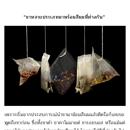
“ชาหลายประเภทมาพร้อมสีผมที่ต่างกัน”
เพราะเริ่มจากประสบการณ์นำชามาย้อมสีผมแล้วติดใจก็เลยขอ
พูดถึงชาก่อน ซึ่งทั้งชาดำ ชาคาโมมายด์ ชารอยบอส หรือแม้แต่