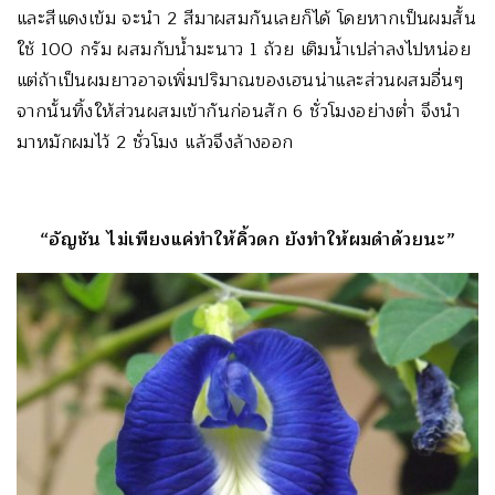
และสีแดงเข้ม จะนำ 2 สีมาผสมกันเลยก็ได้ โดยหากเป็นผมสั้น
ใช้ 100 กรัม ผสมกับน้ำมะนาว 1 ถ้วย เติมน้ำเปล่าลงไปหน่อย
แต่ถ้าเป็นผมยาวอาจเพิ่มปริมาณของเฮนน่าและส่วนผสมอื่นๆ
จากนั้นทิ้งให้ส่วนผสมเข้ากันก่อนสัก 6 ชั่วโมงอย่างต่ำ จึงนำ
มาหมักผมไว้ 2 ชั่วโมง แล้วจึงล้างออก
“อัญชัน ไม่เพียงแค่ทำให้คิ้วดก ยังทำให้ผมดำด้วยนะ”