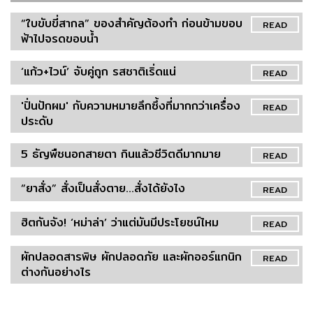
“ใบขับขี่สากล” ของสำคัญต้องทำ ก่อนข้ามขอบ
READ
ฟ้าไปจรดขอบน้ำ
‘แก้ว+ไวน์’ จับคู่ถูก รสชาติเริ่ดแน่
READ
'ปิ่นปักผม' กับความหมายลึกซึ้งที่มากกว่าเครื่อง
READ
ประดับ
5 ธัญพืชนอกสายตา กินแล้วชีวิตดีมากมาย
READ
“ยาสั่ง” สั่งเป็นสั่งตาย...สั่งได้ยังไง
READ
ฮิตกันจัง! ‘หม่าล่า’ ว่าแต่มันมีประโยชน์ไหม
READ
ผักปลอดสารพิษ ผักปลอดภัย และผักออร์แกนิก
READ
ต่างกันอย่างไร