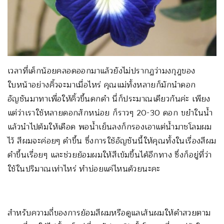
เวลาที่เด็กน้อยคลอดออกมาแล้วยังไม่ปรากฏว่ามงกุฎของ
ใบหน้าอย่างคิ้วจะมาเมื่อไหร่ คุณแม่ทั้งหลายก็มักนำดอก
อัญชันมาทาเพื่อให้คิ้วขึ้นดกดำ นี่ก็ประมาณเดียวกันค่ะ เพียง
แต่ว่าเราใช้หลายดอกสักหน่อย ก็ราวๆ 20-30 ดอก ขยำในน้ำ
แล้วนำไปต้มให้เดือด พอน้ำเย็นลงก็กรองเอาแต่น้ำมาชโลมผม
ไว้ สีผมจะค่อยๆ ดำขึ้น ซึ่งการใช้อัญชันนี้ให้คุณทั้งในเรื่องสีผม
ดำขึ้นเรื่อยๆ และช่วยย้อมผมให้สีเข้มขึ้นได้อีกทาง ซึ่งก็อยู่ที่ว่า
ใช้ในปริมาณเท่าไหร่ ทำบ่อยแค่ไหนด้วยนะคะ
สำหรับความถี่ของการย้อมสีผมหรือดูแลเส้นผมให้ดำสวยตาม