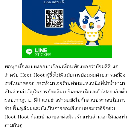
พอพูดเรื่องผมหงอกมาเยือนเพื่อนพ้องบอกว่าย้อมสีสิ แต่
สำหรับ Hoot-Hoot ผู้ซึ่งไม่พิสมัยการย้อมผมด้วยสารเคมีจึง
เซย์โนมาตลอด กระทั่งมาเจอร้านทำผมแห่งหนึ่งที่นำน้ำชามา
เป็นส่วนสำคัญในการย้อมสีผม ก็เลยสนใจขอเข้าไปลองสักตั้ง
ผลปรากฏว่า… ดี!! แถมช่างทำผมยังไม่กั๊กส่วนประกอบในการ
ช่วยฟื้นฟูสีผมและยังเป็นการย้อมสีแบบธรรมชาติอีกด้วย
Hoot-Hoot ก็เลยนำเอาบอกต่อมิตรรักแฟนอ่านเอาให้ลองทำ
ตามกันดู