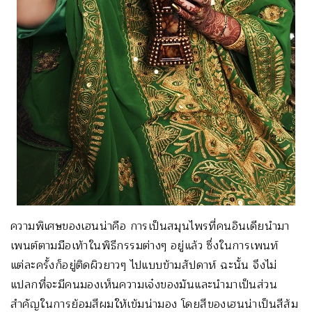
ความพิเศษของเฮนน่าคือ การเป็นสมุนไพรที่คนอินเดียนำมา
เพนต์ตามมือเท้าในพิธีกรรมต่างๆ อยู่แล้ว ซึ่งในการเพนท์
แต่ละครั้งก็อยู่ติดผิวยาวๆ ไปแบบข้ามสัปดาห์ ฉะนั้น จึงไม่
แปลกที่จะมีคนมองเห็นความเจ๋งของมันและนำมาเป็นส่วน
สำคัญในการย้อมสีผมให้เข้มน่ามอง โดยสีของเฮนน่าเป็นสีส้ม