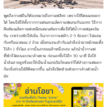
พูดถึงกาเฟอีนก็ต้องหมายถึงกาแฟสิคะ เพราะใช้ปิดผมหงอก
ได้ โดยให้ใช้ทั้งกากกาแฟและเมล็ดกาแฟผสมกันนะคะ วิธีการ
คือต้มเมล็ดกาแฟเหมือนตอนต้มชาเพื่อให้ได้น้ำกาแฟสุดเข้ม
ข้น ระหว่างพักให้เย็น ก็เอากากกาแฟสัก 2-3 ช้อนชา ไปผสม
กับครีมนวดผม 2 ถ้วย เมื่อคนจนเข้ากันแล้วจึงนำมาหมักผมทิ้ง
ไว้สัก 1 ชั่วโมง จากนั้นสระผมสักหนึ่งรอบ แล้วนำน้ำกาแฟ
ที่พักไว้ตอนแรกมาล้างตาม ก่อนจะทิ้งไว้อีก 30 นาที จึงใช้
น้ำส้มสายชูหรือจะใช้เป็นน้ำแอปเปิลไซเดอร์ก็ได้ล้างกาแฟออก
ก็จะยิ่งช่วยให้สีติดมากขึ้น แล้วจึงปิดท้ายด้วยการล้างด้วยน้ำ
อุ่น