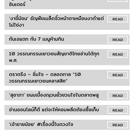
อินเตอร์
‘งาขี้ม้อน’ ธัญพืชเมล็ดจิ๋วหน้าตาเหมือนงาดำแต่
READ
ไม่ใช่งา
กันเจแตก กับ 7 เมนูห้ามกิน
READ
10 วรรณกรรมเยาวชนสัญชาติไทยอ่านได้ทุก
READ
พ.ศ.
ตราตรึง – อิ่มใจ – ตลอดกาล “10
READ
วรรณกรรมเยาวชนคลาสสิค”
‘สุอาภา’ ขนมเบื้องญวนยั่วยวนใจในตลาดพลู
READ
อ่านออนไลน์ก็ดี แต่จะให้คอมพลีตต้องซื้อเก็บ
READ
‘เจ้าชายน้อย’ #เรื่องนี้ในดวงใจ
READ