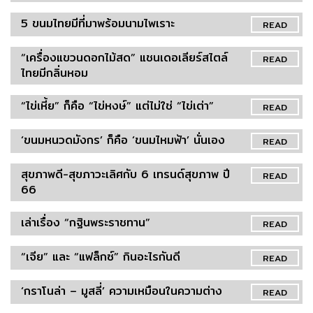
5 ขนมไทยมีที่มาพร้อมนามไพเราะ
READ
“เครื่องแขวนดอกไม้สด” แชนเดอเลียร์สไตล์
READ
ไทยมีกลิ่นหอม
“ไข่เหี้ย” ก็คือ “ไข่หงษ์” แต่ไม่ใช่ “ไข่เต่า”
READ
‘ขนมหนวดมังกร’ ก็คือ ‘ขนมไหมฟ้า’ นั่นเอง
READ
สุขภาพดี-สุขภาวะเลิศกับ 6 เทรนด์สุขภาพ ปี
READ
66
เล่าเรื่อง “กฐินพระราชทาน”
READ
“เจีย” และ “แฟล็กซ์” กินอะไรกันดี
READ
‘กราโนล่า – มูสลี่’ ความเหมือนในความต่าง
READ