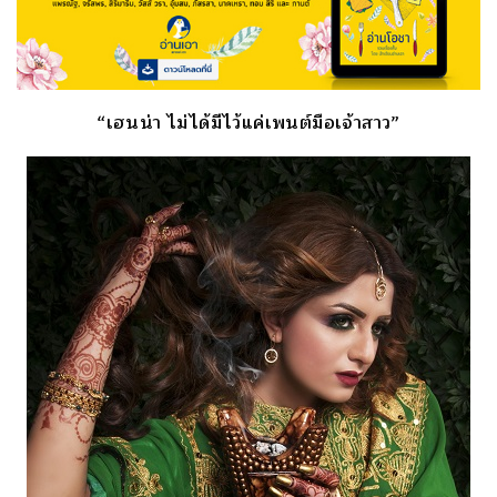
“เฮนน่า ไม่ได้มีไว้แค่เพนต์มือเจ้าสาว”