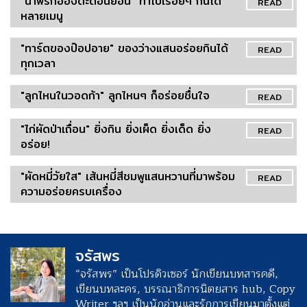
"น้ำพริกอ่องต๊ะต่อนยอน" ทำไปเรื่อยๆ กินได้
READ
หลายเมนู
"ทาร์ตของป๊อปอาย" ของว่างแสนอร่อยกินได้
READ
ทุกเวลา
"ลูกไหนในวอดก้า" ลูกไหนๆ ก็อร่อยชื่นใจ
READ
"ไก่ผัดป่าเถื่อน" ยิ่งกิน ยิ่งเผ็ด ยิ่งเด็ด ยิ่ง
READ
อร่อย!
"ผัดหมี่วัยใส" เส้นหมี่สีชมพูแสนหวานที่มาพร้อม
READ
ความอร่อยครบเครื่อง
จรัสพร
“จรัสพร” เป็นโปรดิวเซอร์ นักเขียนบทสารคดี,
เขียนบทละคร, บรรณาธิการนิตยสาร hub, Copy
Writer ฯลฯ เป็นนักอ่านและรักการเขียนมาตั้งแต่