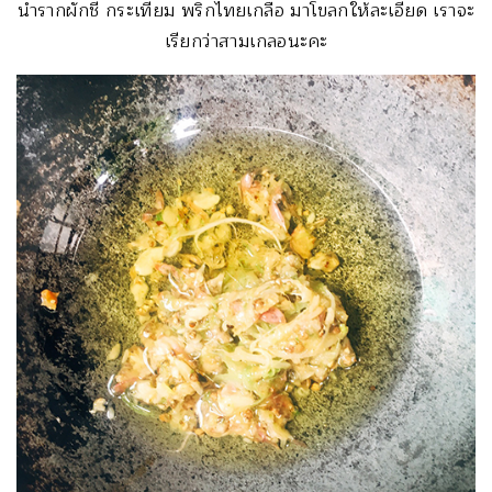
นำรากผักชี กระเทียม พริกไทยเกลือ มาโขลกให้ละเอียด เราจะ
เรียกว่าสามเกลอนะคะ