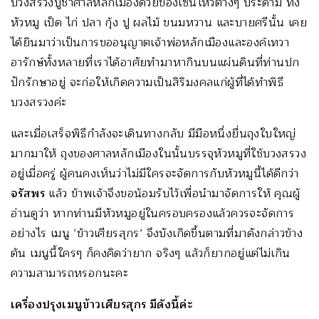
บวงสรวงบูชาศาลหลักเมืองด้วยของเซ่นไหว้ต่างๆ ประดามี ทั้ง
หัวหมู เป็ด ไก่ ปลา กุ้ง ปู ผลไม้ ขนมหวาน และบายศรีนั้น เคย
ได้ยินมาว่าเป็นการขออนุญาตเจ้าพ่อหลักเมืองและองค์เทวา
อารักษ์ทั้งหลายที่เราได้อาศัยทำมาหากินบนแผ่นดินที่ท่านปก
ปักรักษาอยู่ จะก่อให้เกิดความเป็นสิริมงคลแก่ผู้ที่ได้ทำพิธี
บวงสรวงค่ะ
และเมื่อเสร็จพิธีกำลังจะเดินทางกลับ มีมือหนึ่งยื่นถุงใบใหญ่
มากมาให้ ถุงของศาลหลักเมืองในนั้นบรรจุหัวหมูที่ใช้บวงสรวง
อยู่เมื่อครู่ ผู้คนคงเห็นว่าไม่มีใครจะจัดการกับหัวหมูนี้ได้ดีกว่า
จรัสพร
แล้ว ข้าพเจ้าจึงขอน้อมรับไว้เพื่อนำมาจัดการให้ คุณผู้
อ่านดูว่า หากท่านมีหัวหมูอยู่ในครอบครองแล้วควรจะจัดการ
อย่างไร เมนู ‘ข้าวเศียรสุกร’ จึงบังเกิดขึ้นตามที่มาดังกล่าวข้าง
ต้น เมนูนี้ใครๆ ก็คงคิดว่ายาก จริงๆ แล้วก็ยากอยู่แต่ไม่เกิน
ความสามารถหรอกนะคะ
เครื่องปรุงเมนูข้าวเศียรสุกร มีดังนี้ค่ะ