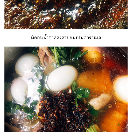
ผัดจนน้ำตาลละลายข้นเป็นคาราเมล