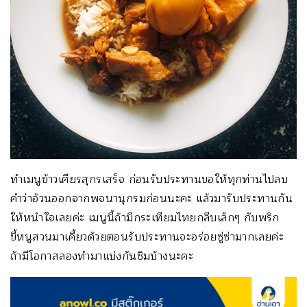
ทำเมนูข้าวเศียรสุกรเสร็จ ก่อนรับประทานขอให้ทุกท่านไปลบ
คำว่าอ้วนออกจากพจนานุกรมก่อนนะคะ แล้วมารับประทานกัน
ให้หนำใจเลยค่ะ เมนูนี้ถ้ามีกระเทียมไทยกลีบเล็กๆ กับพริก
ขี้หนูสวนมาเคี้ยวด้วยตอนรับประทานจะอร่อยซู่ซ่ามากเลยค่ะ
ถ้ามีโอกาสลองทำมาแบ่งกันชิมบ้างนะคะ