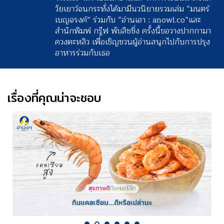
วัยเยาว์จนกระทั่งได้มามีนวนิยายรวมเล่ม “มนตร์
เบญจรงค์” ร่วมกับ “อ่านเอา : anowl.co”และ
สำนักพิมพ์ กรู๊ฟ พับลิชชิ่ง ครั้งนี้ขอวางปากกามา
ควงตะหลิว เพื่อเชิญชวนผู้อ่านสนุกไปกับการปรุง
อาหารร่วมกับเธอ
เรื่องที่คุณน่าจะชอบ