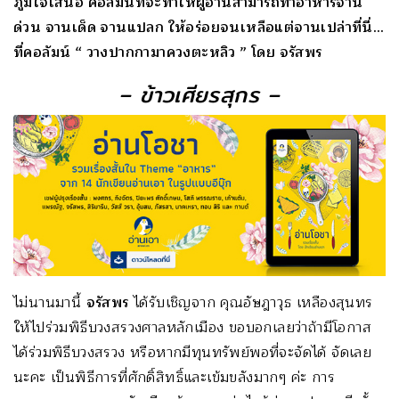
ภูมิใจเสนอ คอลัมน์ที่จะทำให้ผู้อ่
านสามารถทำอาหารจาน
ด่วน จานเด็ด จานแปลก ให้อร่อยจนเหลือแต่จานเปล่าที่
นี่…
ที่คอลัมน์ “ วางปากกามาควงตะหลิว ” โดย จรัสพร
– ข้าวเศียรสุกร –
ไม่นานมานี้
จรัสพร
ได้รับเชิญจาก คุณอัษฎาวุธ เหลืองสุนทร
ให้ไปร่วมพิธีบวงสรวงศาลหลักเมือง ขอบอกเลยว่าถ้ามีโอกาส
ได้ร่วมพิธีบวงสรวง หรือหากมีทุนทรัพย์พอที่จะจัดได้ จัดเลย
นะคะ เป็นพิธีการที่ศักดิ์สิทธิ์และเข้มขลังมากๆ ค่ะ การ