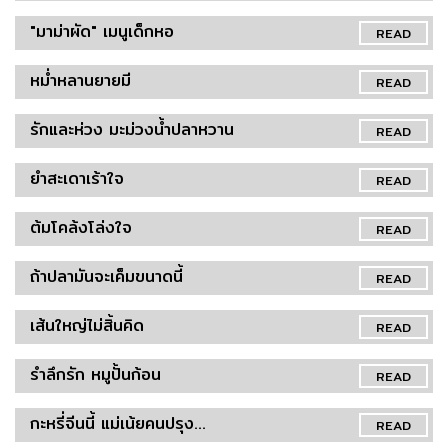
"มาม่าผัด" เมนูเด็กหอ
READ
หม่ำหลานยายมี
READ
รักและห่วง มะม่วงน้ำปลาหวาน
READ
ยำสะเดาเร้าใจ
READ
ต้มโคล้งโล่งใจ
READ
ถ้าปลามันจะเค็มขนาดนี้
READ
เส้นใหญ่ไม่สิ้นคิด
READ
รำลึกรัก หมูปั้นก้อน
READ
กะหรี่จีนนี้ แม่เน้ยคนปรุง...
READ