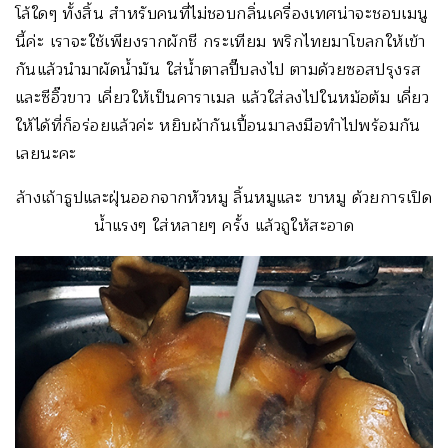
โล้ใดๆ ทั้งสิ้น สำหรับคนที่ไม่ชอบกลิ่นเครื่องเทศน่าจะชอบเมนู
นี้ค่ะ เราจะใช้เพียงรากผักชี กระเทียม พริกไทยมาโขลกให้เข้า
กันแล้วนำมาผัดน้ำมัน ใส่น้ำตาลปี๊บลงไป ตามด้วยซอสปรุงรส
และซีอิ๊วขาว เคี่ยวให้เป็นคาราเมล แล้วใส่ลงไปในหม้อต้ม เคี่ยว
ให้ได้ที่ก็อร่อยแล้วค่ะ หยิบผ้ากันเปื้อนมาลงมือทำไปพร้อมกัน
เลยนะคะ
ล้างเถ้าธูปและฝุ่นออกจากหัวหมู ลิ้นหมูและ ขาหมู ด้วยการเปิด
น้ำแรงๆ ใส่หลายๆ ครั้ง แล้วถูให้สะอาด