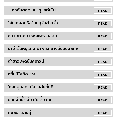
"แกงส้มดอกแค" ดูแลกันไป
READ
"ผักเคลอบชีส" เมนูรักข้ามรั้ว
READ
กล้วยตากบวชชีมะพร้าวอ่อน
READ
มาม่าผัดหมูแดง อาหารกลางวันแบบพกพา
READ
ตำข้าวโพดซันคราวน์
READ
สุกี้หนีโควิด-19
READ
'คอหมูทอด' กับแกล้มชั้นดี
READ
ขนมจีนน้ำเงี้ยวไม่เลี้ยวลด
READ
กะเพราเรามีคู่
READ