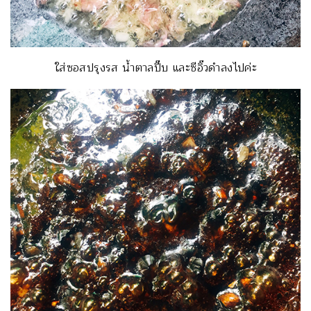
ใส่ซอสปรุงรส น้ำตาลปี๊บ และซีอิ๊วดำลงไปค่ะ