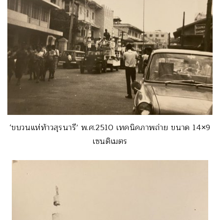
‘ขบวนแห่ท้าวสุรนารี’ พ.ศ.2510 เทคนิคภาพถ่าย ขนาด 14×9
เซนติเมตร