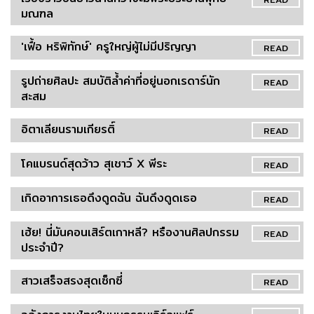
มณฑล
'เฟื้อ หริพิทักษ์' ครูใหญ่ผู้ไม่มีปริญญา
READ
รูปถ่ายศิลปะ สมบัติล้ำค่าที่อยู่นอกเรดาร์นัก
READ
สะสม
อิตาเลียนรามเกียรติ์
READ
โคแบรนด์สุดว้าว สุเชาว์ X พีระ
READ
เกิดอาการเธอดึงดูดฉัน ฉันดึงดูดเธอ
READ
เฮ้ย! นี่มันคอนเสิร์ตเกาหลี? หรืองานศิลปกรรม
READ
ประจำปี?
สาวเสร็จสรงสุดเซ็กซี่
READ