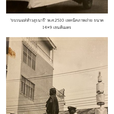
‘ขบวนแห่ท้าวสุรนารี’ พ.ศ.2510 เทคนิคภาพถ่าย ขนาด
14×9 เซนติเมตร