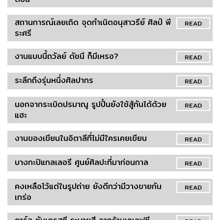
สถานการณ์เลยเถิด จุดกำเนิดอนุสาวรีย์ ศิลป์ พี
READ
ระศรี
งานแบบนี้ถวัลย์ ดัชนี ก็มีเหรอ?
READ
ระลึกถึงรุ่นหนึ่งศิลปากร
READ
นอกจากระเบิดปรมาณู รูปปั้นยังใช้สู้กันได้ด้วย
READ
แฮะ
งานของเขียนในอิตาลีที่ไม่มีใครเคยเขียน
READ
บางกะปิแกลเลอรี ศูนย์ศิลปะที่มาก่อนกาล
READ
คงเหลือไว้แต่ในรูปถ่าย ยังดีกว่ามีวางขายกัน
READ
เกร่อ