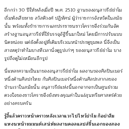
อีกกว่า 30 ปีให้หลังเมื่อปี พ.ศ. 2510 ฐานของอนุสาวรีย์ย่าโม
เริ่มพังเสียหาย สวัสดิวงศ์ ปฏิทัศน์ ผู้ว่าราชการจังหวัดในสมัย
นั้น พร้อมทั้งข้าราชการและประชาชนชาวโคราชจึงร่วมกันจัด
สร้างฐานอนุสาวรีย์ที่ใช้บรรจุอัฐิขึ้นมาใหม่ โดยมีการปรับแบบ
นิดหน่อย แต่ยังตั้งอยู่ที่เดิมบริเวณหน้าประตูชุมพล นี่จึงเป็น
สาเหตุว่าทำไมบางทีเวลานั่งดูรูปเก่าๆ ของอนุสาวรีย์ย่าโม บาง
รูปถึงดูไม่เหมือนอีกรูป
นี่แหละความเป็นมาของอนุสาวรีย์ย่าโม ผลงานของศิลปินเบอร์
หนึ่งด้านศิลปะไทย กับศิลปินเบอร์หนึ่งด้านศิลปะสากลของ
บ้านเราในสมัยนั้น อนุสาวรีย์แห่งนี้นอกจากจะเป็นศูนย์รวม
ดวงใจของชาวโคราชจึงยังทรงคุณค่าในแง่สุนทรียศาสตร์ด้วย
อย่างครบครัน
รู้งี้แล้วคราวหน้าคราวหลังเวลาแวะไปไหว้ย่าโม ก็อย่าลืม
แหงนหน้าชมมนต์เสน่ห์ผลงานคอลแลปส์ชิ้นเอกของสอง