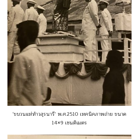
‘ขบวนแห่ท้าวสุรนารี’ พ.ศ.2510 เทคนิคภาพถ่าย ขนาด
14×9 เซนติเมตร