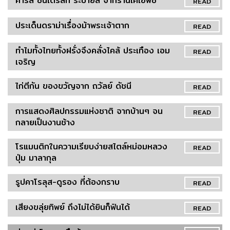
คาร์ล ซันเดรสกี ระบายสี จากร้านเคเอฟซี
READ
ประเด็นดราม่าเรื่องม้าพระเจ้าตาก
READ
ทำไมทั้งไทยทั้งฝรั่งจึงคลั่งไคล้ ประเทือง เอม
READ
เจริญ
ไก่ตีกัน ของขวัญจาก ถวัลย์ ดัชนี
READ
การแสดงศิลปกรรมแห่งชาติ จากบ้านๆ จน
READ
กลายเป็นงานช้าง
โรแมนติกในความเรียบง่ายสไตล์หม่อมหลวง
READ
ปุ่ม มาลากุล
รูปคาโรลุส-ดูรอง ที่ต้องกราบ
READ
เสียงขลุ่ยทิพย์ ถึงไม่ได้ยินก็ฟินได้
READ