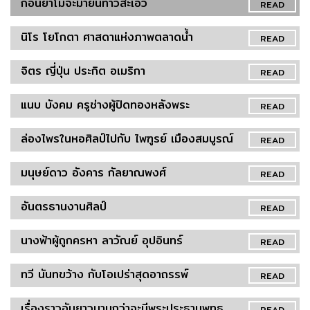
ก่อนย่าโมจะมายืนท้าวสะเอว
READ
นิโร โยโกตา ศาสดาแห่งภาพตลาดน้ำ
READ
จิตร ญี่ปุ่น ประกิต อเมริกา
READ
แนบ บังคม ครูช่างผู้ปิดทองหลังพระ
READ
ล่องไพรในหอศิลป์ไปกับ ไพฑูรย์ เมืองสมบูรณ์
READ
มนุษย์ดาว อังคาร กัลยาณพงศ์
READ
อันตรธานงานศิลป์
READ
นางฟ้าผู้ถูกครหา ลาวัณย์ อุปอินทร์
READ
ทวี นันทขว้าง กับโอเปร่าสุดอาถรรพ์
READ
เรื่องราวอันยาวนานกว่าจะมีพระประธานพุทธ
READ