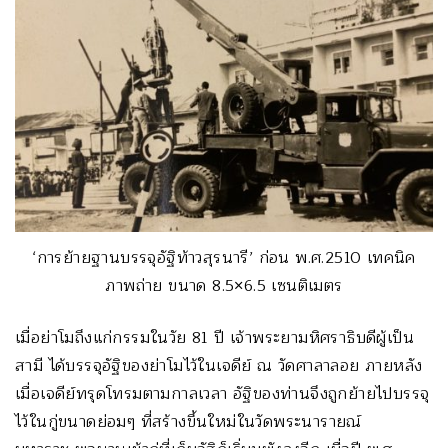
‘การย้ายฐานบรรจุอัฐิท้าวสุรนารี’ ก่อน พ.ศ.2510 เทคนิค
ภาพถ่าย ขนาด 8.5×6.5 เซนติเมตร
เมื่อย่าโมถึงแก่กรรมในวัย 81 ปี เจ้าพระยามหิศราธิบดีผู้เป็น
สามี ได้บรรจุอัฐิของย่าโมไว้ในเจดีย์ ณ วัดศาลาลอย ภายหลัง
เมื่อเจดีย์ทรุดโทรมตามกาลเวลา อัฐิของท่านจึงถูกย้ายไปบรรจุ
ไว้ในกู่ขนาดย่อมๆ ที่สร้างขึ้นใหม่ในวัดพระนารายณ์