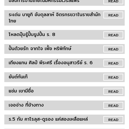
อลังการงานไทยในมหกรรมเวิร์ลแฟร์
READ
ระเด่น บาซูกิ อับดุลลาห์ จิตรกรชวาในราชสำนัก
READ
ไทย
โหลดปุ๊บรู้ปั๊บรูปปั้น ร. 8
READ
ปั้นด้วยรัก จากใจ เฟื้อ หริพิทักษ์
READ
เถียงแทน ศิลป์ พีระศรี เรื่องอนุสาวรีย์ ร. 6
READ
ยันต์กันเก๊
READ
แช่ม เขามีชื่อ
READ
เจอจ่าง ที่ข้างทาง
READ
ร.5 กับ คาโรลุส-ดูรอง แค่สองเหลือแหล่
READ