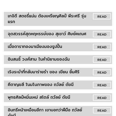
เกจิดี สตอรี่แน่น ต้องเหรียญศิลป์ พีระศรี รุ่น
READ
แรก
จุดสวรรค์สุดหฤหรรษ์ของ สุเชาว์ ศิษย์คเณศ
READ
เมื่อดาราทองมาเมียงมองรูปปั้น
READ
อินสนธิ์ วงศ์สาม ในคำนิยามของฉัน
READ
เริงระบำที่กลับมาร่ายรำ ของ เขียน ยิ้มศิริ
READ
คีตาญชลี ในมโนภาพของ ถวัลย์ ดัชนี
READ
พุทธศิลป์หมิ่นเหม่ สไตล์ ถวัลย์ ดัชนี
READ
อินทรีหน้าเหมือนอีกา เขาบอกว่าฝีมือ ถวัลย์
READ
ดัชนี