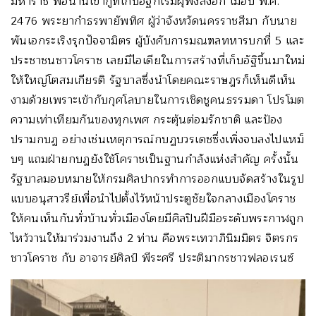
มหาราช พอนานเข้ากู่ที่เก็บอัฐิก็เริ่มผุพังลงอีก เมื่อปี พ.ศ.
2476 พระยากำธรพายัพทิศ ผู้ว่าจังหวัดนครราชสีมา กับนาย
พันเอกระเริงรุกปัจจามิตร ผู้บังคับการมณฑลทหารบกที่ 5 และ
ประชาชนชาวโคราช เลยมีไอเดียในการสร้างที่เก็บอัฐิขึ้นมาใหม่
ให้ใหญ่โตสมเกียรติ รัฐบาลซึ่งนำโดยคณะราษฎรก็เห็นดีเห็น
งามด้วยเพราะเข้ากับกุศโลบายในการเชิดชูคนธรรมดา โปรโมต
ความเท่าเทียมกันของทุกเพศ กระตุ้นต่อมรักชาติ และป้อง
ปรามกบฏ อย่างเช่นเหตุการณ์กบฏบวรเดชซึ่งเพิ่งจบลงไปแหม็
บๆ แถมฝ่ายกบฏยังใช้โคราชเป็นฐานกำลังแห่งสำคัญ ครั้งนั้น
รัฐบาลมอบหมายให้กรมศิลปากรทำการออกแบบจัดสร้างในรูป
แบบอนุสาวรีย์เพื่อนำไปตั้งไว้หน้าประตูชัยใจกลางเมืองโคราช
ให้คนเห็นกันทั่วบ้านทั่วเมืองโดยมีศิลปินฝีมือระดับพระกาฬถูก
ไหว้วานให้มาร่วมงานถึง 2 ท่าน คือพระเทวาภินิมมิตร จิตรกร
ชาวโคราช กับ อาจารย์ศิลป์ พีระศรี ประติมากรชาวฟลอเรนซ์