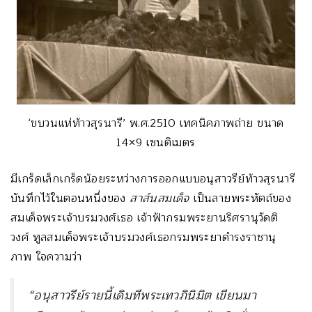
‘ขบวนแห่ท้าวสุรนารี’ พ.ศ.2510 เทคนิคภาพถ่าย ขนาด
14×9 เซนติเมตร
มีเกร็ดเล็กเกร็ดน้อยระหว่างการออกแบบอนุสาวรีย์ท้าวสุรนารี
บันทึกไว้ในตอนหนึ่งของ
สาส์นสมเด็จ
เป็นลายพระหัตถ์ของ
สมเด็จพระเจ้าบรมวงศ์เธอ เจ้าฟ้ากรมพระยานริศรานุวัดติ
วงศ์ ทูลสมเด็จพระเจ้าบรมวงศ์เธอกรมพระยาดำรงราชานุ
ภาพ ใจความว่า
“อนุสาวรีย์รายนี้เดิมทีพระเทวภินิมิต เขียนมา