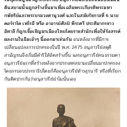
ดินสยามนั้นถูกสร้างขึ้นมาเพื่อเฉลิมพระเกียรติพระมหา
กษัตริย์และพระบรมวงศานุวงศ์ และในสมัยรัชกาลที่ 6 นาย
คอร์ราโด เฟโรจี หรือ อาจารย์ศิลป์ พีระศรี ประติมากรชาว
อิตาลี ก็ถูกเชื้อเชิญมาเมืองไทยโดยราชสำนักเพื่อให้รังสรรค์
ผลงานในธีมเจ้าๆ นี้ออกมาเช่นกัน
จนหลังจากที่มีการ
เปลี่ยนแปลงการปกครองในปี พ.ศ. 2475 อนุสาวรีย์สดุดี
สามัญชนจึงเริ่มมีดำริให้จัดสร้างขึ้น และอนุสาวรีย์คนธรรมดา
อนุสาวรีย์แรกที่สร้างหลังจากประเทศสยามเปลี่ยนมาปกครอง
โดยระบอบประชาธิปไตยก็คืออนุสาวรีย์ท้าวสุรนารี หรือที่เรียก
กันติดปากกันว่าอนุสาวรีย์ย่าโมนั่นเอง