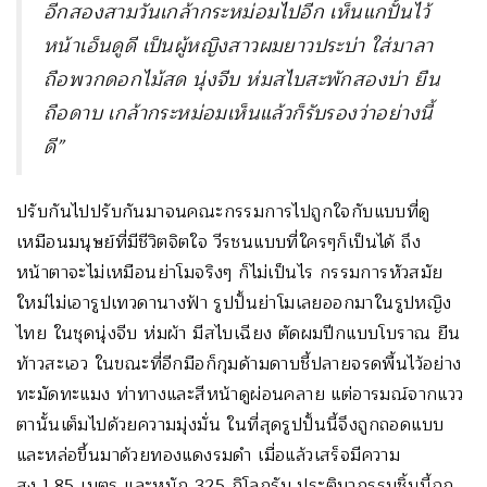
อีกสองสามวันเกล้ากระหม่อมไปอีก เห็นแกปั้นไว้
หน้าเอ็นดูดี เป็นผู้หญิงสาวผมยาวประบ่า ใส่มาลา
ถือพวกดอกไม้สด นุ่งจีบ ห่มสไบสะพักสองบ่า ยืน
ถือดาบ เกล้ากระหม่อมเห็นแล้วก็รับรองว่าอย่างนี้
ดี”
ปรับกันไปปรับกันมาจนคณะกรรมการไปถูกใจกับแบบที่ดู
เหมือนมนุษย์ที่มีชีวิตจิตใจ วีรชนแบบที่ใครๆก็เป็นได้ ถึง
หน้าตาจะไม่เหมือนย่าโมจริงๆ ก็ไม่เป็นไร กรรมการหัวสมัย
ใหม่ไม่เอารูปเทวดานางฟ้า รูปปั้นย่าโมเลยออกมาในรูปหญิง
ไทย ในชุดนุ่งจีบ ห่มผ้า มีสไบเฉียง ตัดผมปีกแบบโบราณ ยืน
ท้าวสะเอว ในขณะที่อีกมือก็กุมด้ามดาบชี้ปลายจรดพื้นไว้อย่าง
ทะมัดทะแมง ท่าทางและสีหน้าดูผ่อนคลาย แต่อารมณ์จากแวว
ตานั้นเต็มไปด้วยความมุ่งมั่น ในที่สุดรูปปั้นนี้จึงถูกถอดแบบ
และหล่อขึ้นมาด้วยทองแดงรมดำ เมื่อแล้วเสร็จมีความ
สูง 1.85 เมตร และหนัก 325 กิโลกรัม ประติมากรรมชิ้นนี้ถูก