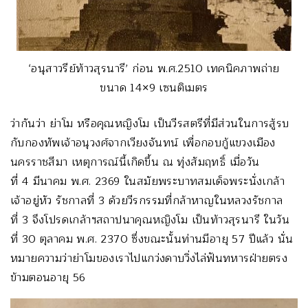
‘อนุสาวรีย์ท้าวสุรนารี’ ก่อน พ.ศ.2510 เทคนิคภาพถ่าย
ขนาด 14×9 เซนติเมตร
ว่ากันว่า ย่าโม หรือคุณหญิงโม เป็นวีรสตรีที่มีส่วนในการสู้รบ
กับกองทัพเจ้าอนุวงศ์จากเวียงจันทน์ เพื่อกอบกู้แขวงเมือง
นครราชสีมา เหตุการณ์นี้เกิดขึ้น ณ ทุ่งสัมฤทธิ์ เมื่อวัน
ที่ 4 มีนาคม พ.ศ. 2369 ในสมัยพระบาทสมเด็จพระนั่งเกล้า
เจ้าอยู่หัว รัชกาลที่ 3 ด้วยวีรกรรมที่กล้าหาญในหลวงรัชกาล
ที่ 3 จึงโปรดเกล้าฯสถาปนาคุณหญิงโม เป็นท้าวสุรนารี ในวัน
ที่ 30 ตุลาคม พ.ศ. 2370 ซึ่งขณะนั้นท่านมีอายุ 57 ปีแล้ว นั่น
หมายความว่าย่าโมของเราไปแกว่งดาบวิ่งไล่ฟันทหารฝ่ายตรง
ข้ามตอนอายุ 56