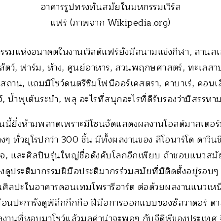
อาคารรูปทรงทันสมัยในมหกรรมเวิร์ล
แฟร์ (ภาพจาก Wikipedia.org)
รมแห่งอนาคตในงานเวิลด์แฟร์ยังมีสนามแข่งกีฬา, ลานสเกต
สัตว์, ฟาร์ม, ห้าง, ศูนย์อาหาร, สวนพฤกษศาสตร์, ทะเลสาบ
สถาน, แถมมีโชว์ดนตรีซิมโฟนีออร์เคสตรา, คาบาเร่, คอนเสิ
, น้ำพุเต้นระบำ, พลุ อะไรที่สนุกอะไรที่ดีรับรองว่ามีสรรหา
นี้ยิ่งห้ามพลาดเพราะมีโซนจัดแสดงผลงานโอลด์มาสเตอร์ที่
ๆ ทั่วยุโรปกว่า 300 ชิ้น มีทั้งผลงานของ ลีโอนาร์โด ดาวิน
โจ, และศิลปินรุ่นใหญ่ชื่อดังคับโลกอีกเพียบ ถ้าชอบแนวสม
ูประติมากรรมฝีมือประติมากรร่วมสมัยที่มีติดตั้งอยู่รอบๆ
ิลปะในอาคารคอนเทมโพรารีอาร์ต ต่อด้วยผลงานแนวเหนือจ
อนปะการังดูพิลึกกึกกือ ฝีมือการออกแบบของซัลวาดอร์ ดา
ผลงานที่หอบมาโชว์แล้วมูลค่าน่าจะพอๆ กับจีดีพีของประเทศ