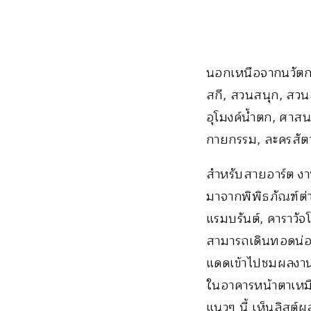
นอกเหนือจากนวัตกร
สกี, สวนสนุก, สวน
อุโมงค์น้ำตก, ศาสน
กายกรรม, ละครสัตว์
สำหรับสายอาร์ต งาน
มาจากพิพิธภัณฑ์ต่าง
แรมบรันต์, คาราวัจ
สามารถเดินทอดน่องด
แดดเข้าไปชมผลงานศ
ในอาคารหน้าตาเหมื
แนวๆ นี้ เห็นลิสต์