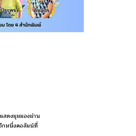
มแสดงมุมมองผ่าน
กหนึ่งคอลัมน์ที่