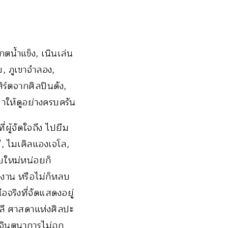
น้ำแข็ง, เนินเล่น
, ภูเขาจำลอง,
ร์ตจากศิลปินดัง,
มาให้ดูอย่างครบครัน
ผู้จัดใจถึง ไปยืม
ชี, ไมเคิลแองเจโล,
ัยใหม่หน่อยก็
 งาน หรือไม่ก็หลบ
ริงที่จัดแสดงอยู่
ลี ศาสดาแห่งศิลปะ
 จินตนาการไม่ถูก