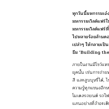
ทุกวันนี้มหกรรมเจ๋
มหกรรมเวิลด์แฟร์ใน
มหกรรมเวิลด์แฟร์ที
ไปหลายร้อยล้านดอล
เปล่าๆ ให้กลายเป็นเ
ธีม ‘Building th
ภายในงานมีโชว์แทบทุ
ยุคนั้น เช่นการถ่
สี และสูบบุหรี่ได้,
ความรู้ทุกแขนงอีกห
โมเดลรถยนต์ รถไฟ เรื
แสนอย่างที่ถ้าจะเด