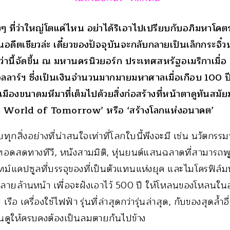
งๆ ที่ว่าใหญ่โตแค่ไหน อย่าได้ริเอาไปเปรียบกับอภิมหาโค
อดีตเชียวล่ะ เดี๋ยวของปัจจุบันจะกลับกลายเป็นเล็กกระจิ๋ว
่ว่านี้จัดขึ้น ณ มหานครนิวยอร์ก ประเทศสหรัฐอเมริกาเมื่อ 
ลาร์ฯ ซึ่งเป็นเงินจำนวนมากมายมหาศาลเมื่อเกือบ 100 ปีก
มืองขนาดมหึมาที่เต็มไปด้วยสิ่งก่อสร้างที่หน้าตาดูทันสมัยม
e World of Tomorrow’ หรือ ‘สร้างโลกแห่งอนาคต’
กสิ่งอย่างที่น่าสนใจเท่าที่โลกใบนี้พึงจะมี เช่น นวัตกรรมท
ายทอดสดทางทีวี, หนังสามมิติ, หุ่นยนต์แสนฉลาดที่สามารถ
 ไทม์แคปซูลที่บรรจุของที่เป็นตัวแทนแห่งยุค และไมโครฟิล์ม
ลายล้านหน้า เพื่อจะฝังเอาไว้ 500 ปี ให้โหลนของโหลนในอน
อ เครื่องใช้ไฟฟ้า รุ่นที่ล่าสุดกว่ารุ่นล่าสุด, กับของสุดล้ำอ
ินดูให้ครบคงต้องเป็นลมตายกันไปข้าง