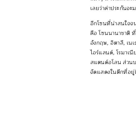
เลยว่าค่าประกันจะ
อีกโซนที่น่าสนใจจ
คือ โซนนานาชาติ ที
อังกฤษ, อิตาลี, เน
ไอร์แลนด์, โรมาเน
สแตนด์อโลน ส่วนบาง
จัดแสดงในตึกที่อยู่