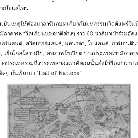
มากโขแค่ไหน
นเป็นเหตุให้ต้องมาอารัมภบทเกี่ยวกับมหกรรมเวิลด์แฟร์ใน
่มีอาคารพาวิลเลียนของชาติต่างๆ ราว 60 ชาติมาเข้าร่วมจั
เธอร์แลนด์, สวิตเซอร์แลนด์, แคนาดา, โปแลนด์, อาร์เจนตินา
ีย, เช็กโกสโลวาเกีย, สหภาพโซเวียต บางประเทศเขามีอาค
ประเทศรวมถึงประเทศของเราที่ตอนนั้นยังใช้ชื่อเก่าว่าประ
ติดๆ กันเรียกว่า ‘Hall of Nations’