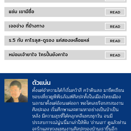
แช่ม เขามีชื่อ
READ
เจอจ่าง ที่ข้างทาง
READ
ร.5 กับ คาโรลุส-ดูรอง แค่สองเหลือแหล่
READ
หม่อมเจ้ายาใจ ใครปั้นยังคาใจ
READ
ตัวแน่น
ตั้งแต่จำความได้ก็เริ่มคว้าสี คว้าดินสอ มาขีดเขียน
ชอบเที่ยวดูพิพิธภัณฑ์ศิลปะทั้งในเมืองไทยเมือง
นอกมาตั้งแต่อ้อนแต่ออก พอโตเลยริจะสะสมงาน
ศิลปะเอง เริ่มศึกษาและตามหาอย่างเป็นบ้าเป็น
หลัง มีความสุขที่ได้คลุกคลีแทบทุกวัน จนมี
ประสบการณ์นู่นนี่มาเล่าให้ฟัง 'อ่านเอา' ดูแล้วท่าน
จะรักและหวงแหนงานศิลปะของบ้านเราขึ้นอีก