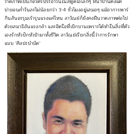
วาดภาพเป็นกิจวัตรประจำวันในสตูดิโอเล็กๆ หน้าบ้านตั้งแต่
บ่ายจนค่ำวันละไม่น้อยกว่า 3-4 ชั่วโมงอยู่เสมอๆ แม้อาการพาร์
กินสันจะรุมเร้ารุนแรงแค่ไหน ลาวัณย์ก็ยังคงฝืนวาดภาพต่อไป
ด้วยสมาธิอันแรงกล้า และจิตใจที่เบิกบานเพราะได้ทำในสิ่งที่ตัว
เองรักหัวปักหัวปำมาทั้งชีวิต ลาวัณย์เรียกสิ่งนี้ว่าการรักษา
แบบ ‘ศิลปะบำบัด’