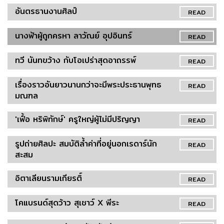
อันตรธานงานศิลป์
READ
นางฟ้าผู้ถูกครหา ลาวัณย์ อุปอินทร์
READ
ทวี นันทขว้าง กับโอเปร่าสุดอาถรรพ์
READ
เรื่องราวอันยาวนานกว่าจะมีพระประธานพุทธ
READ
มณฑล
'เฟื้อ หริพิทักษ์' ครูใหญ่ผู้ไม่มีปริญญา
READ
รูปถ่ายศิลปะ สมบัติล้ำค่าที่อยู่นอกเรดาร์นัก
READ
สะสม
อิตาเลียนรามเกียรติ์
READ
โคแบรนด์สุดว้าว สุเชาว์ X พีระ
READ