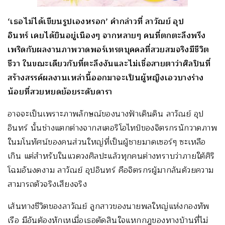
‘เธอไม่ได้เขียนรูปเองหรอก’ คำกล่าวที่ ลาวัณย์ อุป
อินทร์ เคยได้ยินอยู่เนืองๆ จากหลายๆ คนที่ตกตะลึงพรึง
เพริดกับผลงานภาพวาดพอร์เทรตบุคคลที่สวยสมจริงมีชีวิต
ชีวา ในขณะเดียวกับที่ตะลึงงันและไม่เชื่อสายตาว่าศิลปินที่
สร้างสรรค์ผลงานเหล่านี้ออกมาจะเป็นผู้หญิงเอวบางร่าง
น้อยที่สวยหยดย้อยระดับดารา
อาจจะเป็นเพราะภาพลักษณ์ของนางฟ้าเดินดิน ลาวัณย์ อุป
อินทร์ นั้นช่างแตกต่างจากสเตอริโอไทป์ของจิตรกรนักวาดภาพ
ในมโนทัศน์ของคนส่วนใหญ่ที่เป็นผู้ชายมาดเซอร์ๆ ซะเหลือ
เกิน แต่สำหรับในแวดวงศิลปะแล้วทุกคนต่างทราบว่าภายใต้ศิริ
โฉมอันงดงาม ลาวัณย์ อุปอินทร์ คือจิตรกรผู้มากล้นด้วยความ
สามารถตัวจริงเสียงจริง
เส้นทางชีวิตของลาวัณย์ ลูกสาวของนายพลใหญ่แห่งกองทัพ
เรือ มีอันต้องหักเหเมื่อเธอตัดสินใจแหกกฎของทางบ้านที่ไม่