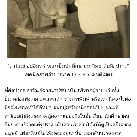
“ลาวัณย์ อุปอินทร์ ขณะเป็นนักศึกษามหาวิทยาลัยศิลปากร”
เทคนิคภาพถ่าย ขนาด 13 x 8.5 เซนติเมตร
ที่ศิลปากร ลาวัณย์ฉายแววศิลปินไม่แพ้พวกผู้ชาย เก่งทั้ง
ปั้น คล่องทั้งวาด จะแกะสลัก ทำภาพพิมพ์ หรือเทคนิคอะไรต่อ
มิอะไรเธอก็ทำได้ดีหมด จนอยู่มาวันหนึ่งตอนปี 2 ขณะที่
ลาวัณย์กำลังวาดภาพนู้ดจากแบบจริงในชั้นเรียน นักศึกษาคน
อื่นๆ ต่างก็วาดแค่รูปร่าง เน้นส่วนเว้าส่วนโค้งให้ดูเป็นสรีระของ
มนุษย์ แต่ลาวัณย์ไม่ได้จดจ่ออยู่แค่นั้น เธอกลับบรรจงวาด