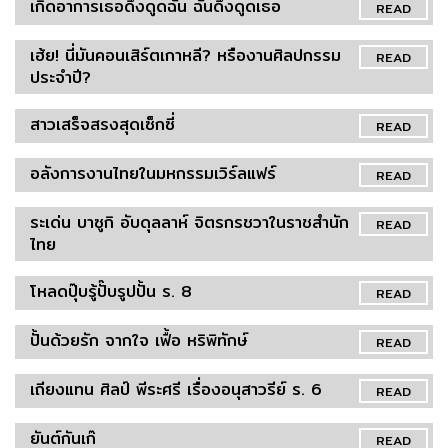
เกิดอาการเธอดึงดูดฉัน ฉันดึงดูดเธอ
READ
เฮ้ย! นี่มันคอนเสิร์ตเกาหลี? หรืองานศิลปกรรม
READ
ประจำปี?
สาวเสร็จสรงสุดเซ็กซี่
READ
อลังการงานไทยในมหกรรมเวิร์ลแฟร์
READ
ระเด่น บาซูกิ อับดุลลาห์ จิตรกรชวาในราชสำนัก
READ
ไทย
โหลดปุ๊บรู้ปั๊บรูปปั้น ร. 8
READ
ปั้นด้วยรัก จากใจ เฟื้อ หริพิทักษ์
READ
เถียงแทน ศิลป์ พีระศรี เรื่องอนุสาวรีย์ ร. 6
READ
ยันต์กันเก๊
READ