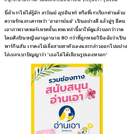
นี่ถ้าเราไม่ได้รู้จัก ลาวัณย์ อุปอินทร์ หรือที่เราเรียกท่านด้วย
ความรักและเคารพว่า ‘อาจารย์แม่’ เป็นอย่างดี แล้วจู่ๆ มีคน
เอาภาพวาดพอร์เทรตขั้นเทพเหล่านี้มาให้ดูแล้วบอกว่าวาด
โดยศิลปินหญิงอายุอานาม 80 กว่าที่ถูกหมอวินิจฉัยว่าเป็น
พาร์กินสัน เราคงไม่เชื่อสายตาตัวเองและกล่าวออกไปอย่าง
โง่เขลาเบาปัญญาว่า ‘เธอไม่ได้เขียนรูปเองหรอก’