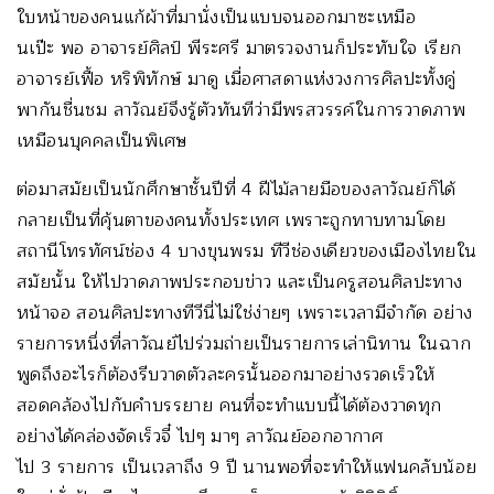
ใบหน้าของคนแก้ผ้าที่มานั่งเป็นแบบจนออกมาซะเหมือ
นเป๊ะ พอ อาจารย์ศิลป์ พีระศรี มาตรวจงานก็ประทับใจ เรียก
อาจารย์เฟื้อ หริพิทักษ์ มาดู เมื่อศาสดาแห่งวงการศิลปะทั้งคู่
พากันชื่นชม ลาวัณย์จึงรู้ตัวทันทีว่ามีพรสวรรค์ในการวาดภาพ
เหมือนบุคคลเป็นพิเศษ
ต่อมาสมัยเป็นนักศึกษาชั้นปีที่ 4 ฝีไม้ลายมือของลาวัณย์ก็ได้
กลายเป็นที่คุ้นตาของคนทั้งประเทศ เพราะถูกทาบทามโดย
สถานีโทรทัศน์ช่อง 4 บางขุนพรม ทีวีช่องเดียวของเมืองไทยใน
สมัยนั้น ให้ไปวาดภาพประกอบข่าว และเป็นครูสอนศิลปะทาง
หน้าจอ สอนศิลปะทางทีวีนี่ไม่ใช่ง่ายๆ เพราะเวลามีจำกัด อย่าง
รายการหนึ่งที่ลาวัณย์ไปร่วมถ่ายเป็นรายการเล่านิทาน ในฉาก
พูดถึงอะไรก็ต้องรีบวาดตัวละครนั้นออกมาอย่างรวดเร็วให้
สอดคล้องไปกับคำบรรยาย คนที่จะทำแบบนี้ได้ต้องวาดทุก
อย่างได้คล่องจัดเร็วจี๋ ไปๆ มาๆ ลาวัณย์ออกอากาศ
ไป 3 รายการ เป็นเวลาถึง 9 ปี นานพอที่จะทำให้แฟนคลับน้อย