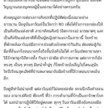
ลาวัณย์ยังสามารถถ่ายทอดอารมณ์ความรู้สึก อุปนิสัย และจิต
วิญญาณของบุคคลผู้นั้นออกมาได้อย่างครบครัน
ด้วยคุณูปการต่อวงการศิลปะที่ปฏิบัติต่อเนื่องมาอย่าง
ยาวนาน ปัจจุบันลาวัณย์ในวัยกว่า 80 เพิ่งได้รับการยกย่องให้
เป็นศิลปินแห่งชาติ สาขาทัศนศิลป์ (จิตรกรรม) มาหมาดๆ และ
เป็นศิลปินแห่งชาติที่เป็นผู้หญิงท่านแรกในสาขานี้ โชคร้าย
ที่พักหลังลาวัณย์มีอาการป่วยด้วยโรคพาร์กินสัน ต้องต่อสู้กับ
มือที่สั่นเกร็งจนบางครั้งถึงขั้นบังคับไม่ได้ ลาวัณย์พยายามหา
วิธีรักษาทุกวิถีทางทั้ง กินยา ผ่าตัด ทำกายภาพ แต่อาการก็ยัง
ทรงๆ เป็นๆ หายๆ มิหนำซ้ำจู่ๆ ก็โชคร้ายบังเอิญไปโดนสุนัข
ไซบีเรียนสุดเลิฟที่บ้านพลาดมางับมือข้างที่ใช้วาดจนบาดเจ็บ
อีก
ถึงดูทีท่าไม่น่าจะดี แต่ลาวัณย์ก็ไม่เคยย่อท้อ หวนนึกถึงคำสอน
ของ อาจารย์ศิลป์ พีระศรี ที่ว่า การทำงานที่รักเป็นยารักษาโรค
ได้ และนำมาปฏิบัติใช้อยู่ตลอด ทุกๆ วันลาวัณย์จึงยังคงลงมือ