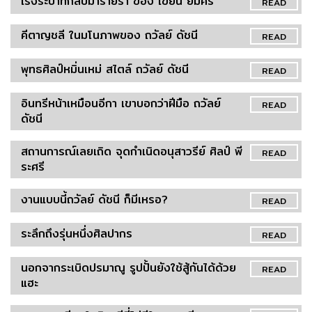
เริงระบำที่กลับมาร่ายรำ ของ เขียน ยิ้มศิริ
READ
คีตาญชลี ในมโนภาพของ ถวัลย์ ดัชนี
READ
พุทธศิลป์หมิ่นเหม่ สไตล์ ถวัลย์ ดัชนี
READ
อินทรีหน้าเหมือนอีกา เขาบอกว่าฝีมือ ถวัลย์
READ
ดัชนี
สถานการณ์เลยเถิด จุดกำเนิดอนุสาวรีย์ ศิลป์ พี
READ
ระศรี
งานแบบนี้ถวัลย์ ดัชนี ก็มีเหรอ?
READ
ระลึกถึงรุ่นหนึ่งศิลปากร
READ
นอกจากระเบิดปรมาณู รูปปั้นยังใช้สู้กันได้ด้วย
READ
แฮะ