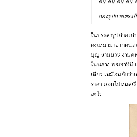
ค้น ค้น ค้น ค้น 
กองรูปถ่ายตรงป
ในบรรดารูปถ่ายเก่า
คงเหมามาจากคนละทิ
บุญ งานบวช งานศพ ที
ในหลวง พระราชินี เ
เดียว เหมือนกับว่า
ราคา ออกไปหมดเรียบ
อะไร