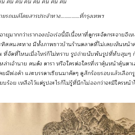
ค้น ค้น ค้น ค้น ค้น ค้น ค้น ค้น
้ายรถเมล์โดยสารประจำทาง……………ที่กรุงเทพฯ
อายุมากกว่าเรากองเบ้อเร่อนี้มีเนื้อหาที่ดูกระจัดกระจายอี
ศคนละทาง มีทั้งภาพชาวบ้านร้านตลาดที่ไม่เคยเห็นหน้า
่จัดที่ไหนเมื่อไหร่ก็ไม่ทราบ รูปถ่ายนับพันรูปที่ทับสุมๆ ก
หล่าเจ้านาย คนดัง ดารา หรือใครต่อใครที่เราคุ้นหน้าคุ้นต
เคยมีพ่อค้า และบรรดาเซียนมาคัดๆ ดูสักร้อยรอบแล้วเลือกรูป
ร้อย เหลือไว้แต่รูปอะไรก็ไม่รู้ที่นึกไม่ออกว่าจะมีใครหน