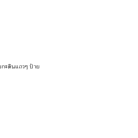
บกะดินแถวๆ ป้าย