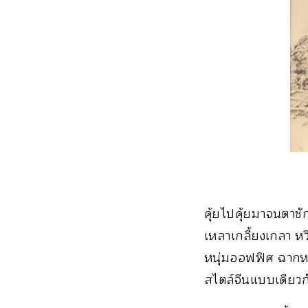
คุ้ยไปคุ้ยมาจนตาชัก
เหลาเกลี้ยงเกลา หว
หนุ่มออฟฟิศ ฉากหลั
สไตล์จีนแบบเดียวก