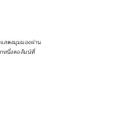
ามแสดงมุมมองผ่าน
หนึ่งคอลัมน์ที่