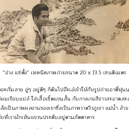
“จ่าง แซ่ตั้ง” เทคนิคภาพถ่ายขนาด 20 x 13.5 เซนติเมตร
จะเริ่มลาย จู่ๆ อยู่ดีๆ ก็ดันไปจ๊ะเอ๋เข้าให้กับรูปถ่ายอาตี๋
ีผมเรียบแปล้ ใส่เสื้อเชิ้ตแขนสั้น กับกางเกงสีขาวสะอาดสะอ
งเป็นภาพผลงานของเขาซึ่งเป็นภาพวาดวิวภูเขา แม่น้ำ ลำธา
ับที่เรามักเห็นแขวนประดับอยู่ตามภัตตาคาร