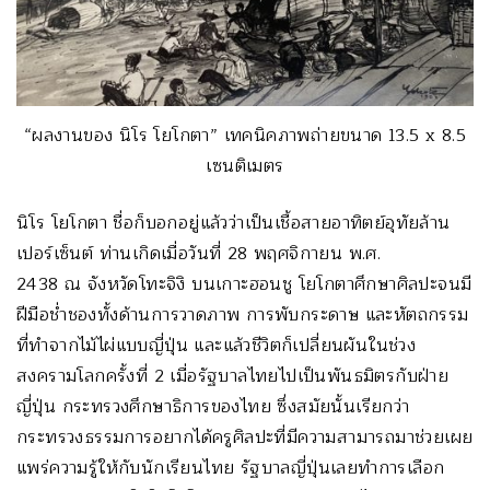
“ผลงานของ นิโร โยโกตา” เทคนิคภาพถ่ายขนาด 13.5 x 8.5
เซนติเมตร
นิโร โยโกตา ชื่อก็บอกอยู่แล้วว่าเป็นเชื้อสายอาทิตย์อุทัยล้าน
เปอร์เซ็นต์ ท่านเกิดเมื่อวันที่ 28 พฤศจิกายน พ.ศ.
2438 ณ จังหวัดโทะจิงิ บนเกาะฮอนชู โยโกตาศึกษาศิลปะจนมี
ฝีมือช่ำชองทั้งด้านการวาดภาพ การพับกระดาษ และหัตถกรรม
ที่ทำจากไม้ไผ่แบบญี่ปุ่น และแล้วชีวิตก็เปลี่ยนผันในช่วง
สงครามโลกครั้งที่ 2 เมื่อรัฐบาลไทยไปเป็นพันธมิตรกับฝ่าย
ญี่ปุ่น กระทรวงศึกษาธิการของไทย ซึ่งสมัยนั้นเรียกว่า
กระทรวงธรรมการอยากได้ครูศิลปะที่มีความสามารถมาช่วยเผย
แพร่ความรู้ให้กับนักเรียนไทย รัฐบาลญี่ปุ่นเลยทำการเลือก