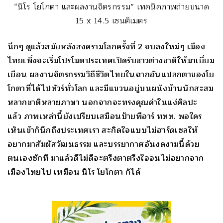
“นิโร โยโกตา และผลงานจิตรกรรม” เทคนิคภาพถ่ายขนาด
15 x 14.5 เซนติเมตร
นึกๆ ดูแล้วสมัยหลังสงครามโลกครั้งที่ 2 จบลงใหม่ๆ เมือง
ไทยเพิ่งจะเริ่มโปรโมตประเทศเปิดรับชาวต่างชาติให้มาเยี่ยม
เยือน ผลงานจิตรกรรมวิถีชีวิตไทยในฉากอันแปลกตาของโย
โกตาที่ได้ไปทัวร์ทั่วโลก และมีแขวนอยู่บนผนังบ้านนักสะสม
หลากชาติหลายภาษา นอกจากจะทรงคุณค่าในแง่ศิลปะ
แล้ว ภาพเหล่านี้ยังเปรียบเสมือนป้ายพีอาร์ ททท. พอใคร
เห็นเข้าก็นึกถึงประเทศเรา สะกิดใจแบบไม่ฮาร์ดเซลให้
อยากมาสัมผัสวัฒนธรรม และบรรยากาศอันงดงามนี้ด้วย
ตนเองซักที มาแล้วดีไม่ดีจะตรึงตาตรึงใจจนไม่อยากจาก
เมืองไทยไป เหมือน นิโร โยโกตา ก็ได้