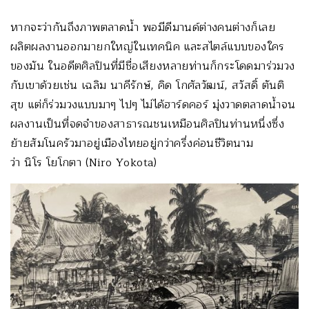
หากจะว่ากันถึงภาพตลาดน้ำ พอมีดีมานด์ต่างคนต่างก็เลย
ผลิตผลงานออกมายกใหญ่ในเทคนิค และสไตล์แบบของใคร
ของมัน ในอดีตศิลปินที่มีชื่อเสียงหลายท่านก็กระโดดมาร่วมวง
กับเขาด้วยเช่น เฉลิม นาคีรักษ์, คิด โกศัลวัฒน์, สวัสดิ์ ตันติ
สุข แต่ก็ร่วมวงแบบมาๆ ไปๆ ไม่ได้ฮาร์ดคอร์ มุ่งวาดตลาดน้ำจน
ผลงานเป็นที่จดจำของสาธารณชนเหมือนศิลปินท่านหนึ่งซึ่ง
ย้ายสัมโนครัวมาอยู่เมืองไทยอยู่กว่าครึ่งค่อนชีวิตนาม
ว่า นิโร โยโกตา (Niro Yokota)