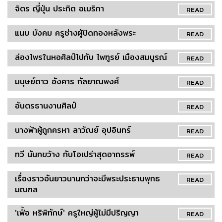
จิตร ญี่ปุ่น ประกิต อเมริกา
READ
แนบ บังคม ครูช่างผู้ปิดทองหลังพระ
READ
ล่องไพรในหอศิลป์ไปกับ ไพฑูรย์ เมืองสมบูรณ์
READ
มนุษย์ดาว อังคาร กัลยาณพงศ์
READ
อันตรธานงานศิลป์
READ
นางฟ้าผู้ถูกครหา ลาวัณย์ อุปอินทร์
READ
ทวี นันทขว้าง กับโอเปร่าสุดอาถรรพ์
READ
เรื่องราวอันยาวนานกว่าจะมีพระประธานพุทธ
READ
มณฑล
'เฟื้อ หริพิทักษ์' ครูใหญ่ผู้ไม่มีปริญญา
READ