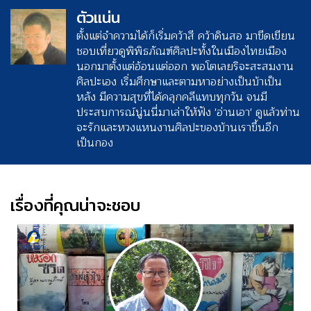
ตัวแน่น
ตั้งแต่จำความได้ก็เริ่มคว้าสี คว้าดินสอ มาขีดเขียน
ชอบเที่ยวดูพิพิธภัณฑ์ศิลปะทั้งในเมืองไทยเมือง
นอกมาตั้งแต่อ้อนแต่ออก พอโตเลยริจะสะสมงาน
ศิลปะเอง เริ่มศึกษาและตามหาอย่างเป็นบ้าเป็น
หลัง มีความสุขที่ได้คลุกคลีแทบทุกวัน จนมี
ประสบการณ์นู่นนี่มาเล่าให้ฟัง 'อ่านเอา' ดูแล้วท่าน
จะรักและหวงแหนงานศิลปะของบ้านเราขึ้นอีก
เป็นกอง
เรื่องที่คุณน่าจะชอบ