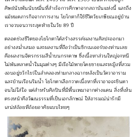
ศิษย์นับพันนับหมื่นที่สำเร็จการศึกษาจากสถาบันแห่งนี้ และถึง
แม้หมดภารกิจจากการงาน โยโกตาก็ใช้ชีวิตวัยเกษียณอยู่บ้าน
เราจวบจนวาระสุดท้ายในวัย 89 ปี
ตลอดช่วงชีวิตของโยโกตาได้สร้างสรรค์ผลงานศิลปะออกมา
อย่างสม่ำเสมอ และผลงานที่ถือว่าเป็นซิกเนเจอร์ของท่านเลย
คือผลงานจิตรกรรมสีน้ำบนกระดาษ ซึ่งเนื้อหาส่วนใหญ่จะหนี
ไม่พ้นตลาดน้ำในมุมต่างๆ มีเรือไม้พายโดยชายและหญิงที่สวม
งอบอยู่ขวักไขว่ในลำคลองท่ามกลางฉากหลังเป็นวัดวาอาราม
และบ้านเรือนริมน้ำ โยโกตาเลือกวาดเนื้อหาที่เราอาจจะชินตา
จนไม่ใส่ใจ แต่สำหรับศิลปินที่มีพื้นเพมาจากต่างแดน สิ่งที่เห็น
ตรงหน้าคือวัฒนธรรมที่เป็นเอกลักษณ์ ให้อารมณ์น่ารักมี
เสน่ห์ถ้อยทีถ้อยอาศัยแบบไทยๆ