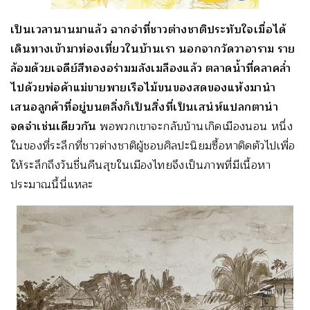
เป็นเวลานานมาแล้ว ฉากจำที่ชาวต่างชาติประทับใจเมื่อได้
เดินทางเข้ามาท่องเที่ยวในบ้านเรา นอกจากวัดวาอาราม ราย
ล้อมด้วยเจดีย์สีทองอร่ามมลังเมลืองแล้ว ตลาดน้ำที่คลาคล่ำ
ไปด้วยพ่อค้าแม่ขายพายเรือไม้ขนของสดของแห้งมานำ
เสนอลูกค้าที่อยู่บนตลิ่งก็เป็นสิ่งที่เป็นเสน่ห์แปลกตาน่า
จดจำเช่นเดียวกัน
พอพวกเขาจะกลับบ้านเกิดเมืองนอน หนึ่ง
ในของที่ระลึกที่ชาวต่างชาติผู้ชอบศิลปะนิยมซื้อหาติดตัวไปเพื่อ
ให้ระลึกถึงวันชื่นคืนสุขในเมืองไทยจึงเป็นภาพที่มีเนื้อหา
ประมาณนี้นี่แหละ