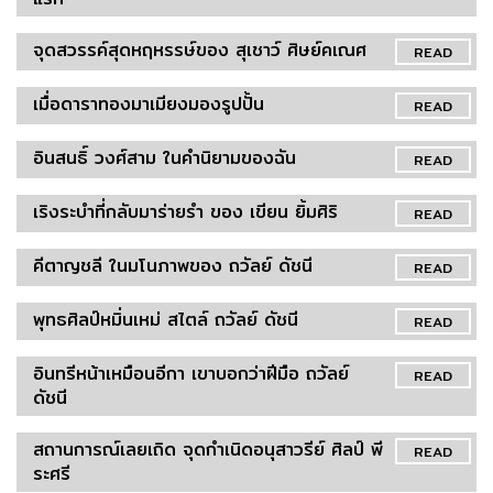
จุดสวรรค์สุดหฤหรรษ์ของ สุเชาว์ ศิษย์คเณศ
READ
เมื่อดาราทองมาเมียงมองรูปปั้น
READ
อินสนธิ์ วงศ์สาม ในคำนิยามของฉัน
READ
เริงระบำที่กลับมาร่ายรำ ของ เขียน ยิ้มศิริ
READ
คีตาญชลี ในมโนภาพของ ถวัลย์ ดัชนี
READ
พุทธศิลป์หมิ่นเหม่ สไตล์ ถวัลย์ ดัชนี
READ
อินทรีหน้าเหมือนอีกา เขาบอกว่าฝีมือ ถวัลย์
READ
ดัชนี
สถานการณ์เลยเถิด จุดกำเนิดอนุสาวรีย์ ศิลป์ พี
READ
ระศรี