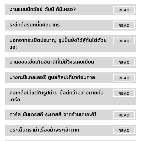
งานแบบนี้ถวัลย์ ดัชนี ก็มีเหรอ?
READ
ระลึกถึงรุ่นหนึ่งศิลปากร
READ
นอกจากระเบิดปรมาณู รูปปั้นยังใช้สู้กันได้ด้วย
READ
แฮะ
งานของเขียนในอิตาลีที่ไม่มีใครเคยเขียน
READ
บางกะปิแกลเลอรี ศูนย์ศิลปะที่มาก่อนกาล
READ
คงเหลือไว้แต่ในรูปถ่าย ยังดีกว่ามีวางขายกัน
READ
เกร่อ
คาร์ล ซันเดรสกี ระบายสี จากร้านเคเอฟซี
READ
ประเด็นดราม่าเรื่องม้าพระเจ้าตาก
READ