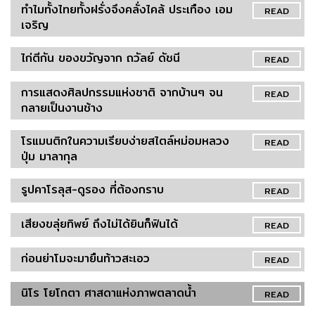
ทำไมทั้งไทยทั้งฝรั่งจึงคลั่งไคล้ ประเทือง เอม
READ
เจริญ
ไก่ตีกัน ของขวัญจาก ถวัลย์ ดัชนี
READ
การแสดงศิลปกรรมแห่งชาติ จากบ้านๆ จน
READ
กลายเป็นงานช้าง
โรแมนติกในความเรียบง่ายสไตล์หม่อมหลวง
READ
ปุ่ม มาลากุล
รูปคาโรลุส-ดูรอง ที่ต้องกราบ
READ
เสียงขลุ่ยทิพย์ ถึงไม่ได้ยินก็ฟินได้
READ
ก่อนย่าโมจะมายืนท้าวสะเอว
READ
นิโร โยโกตา ศาสดาแห่งภาพตลาดน้ำ
READ