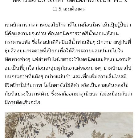
“ผลงานของ นิโร โยโกตา” เทคนิคภาพถ่ายขนาด 14.5 x
11.5 เซนติเมตร
เทคนิคการวาดภาพของโยโกตาที่ไม่เหมือนใคร เห็นปุ๊บรู้ปั๊บว่า
นี่คือผลงานของท่าน คือเทคนิคการวาดสีน้ำแบบแห้งบน
กระดาษแห้ง ซึ่งโดยปกติศิลปินสีน้ำท่านอื่นๆ มักระบายพู่กันที่
ชุ่มสีลงบนกระดาษที่เปียกเพื่อให้สีกระจายผสมปนเปไปใน
ทิศทางต่างๆ แต่สำหรับโยโกตาจะใช้เทคนิคผสมสีลงบนจานสี
จนเป็นที่ถูกใจ ก่อนจะจุ่มพู่กันเอาแค่พอหมาดๆ ปาดป้ายลงไป
บนกระดาษที่แห้งๆ อย่างแม่นยำ และเพื่อเพิ่มความลื่นไหลมี
ชีวิตชีวาให้กับภาพ โยโกตายังใช้สีดำ ตวัดเป็นลายเส้นคลอไป
กับทีแปรงในภาพด้วย ซึ่งผลก็ออกมาดูเนียนตาไม่เหมือนกับว่า
มีการตัดเส้นอะไร