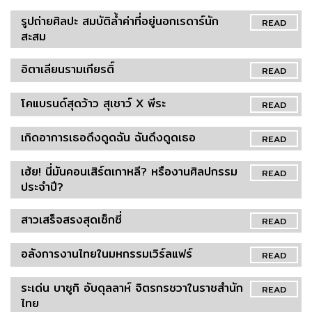
รูปถ่ายศิลปะ สมบัติล้ำค่าที่อยู่นอกเรดาร์นัก
READ
สะสม
อิตาเลียนรามเกียรติ์
READ
โคแบรนด์สุดว้าว สุเชาว์ X พีระ
READ
เกิดอาการเธอดึงดูดฉัน ฉันดึงดูดเธอ
READ
เฮ้ย! นี่มันคอนเสิร์ตเกาหลี? หรืองานศิลปกรรม
READ
ประจำปี?
สาวเสร็จสรงสุดเซ็กซี่
READ
อลังการงานไทยในมหกรรมเวิร์ลแฟร์
READ
ระเด่น บาซูกิ อับดุลลาห์ จิตรกรชวาในราชสำนัก
READ
ไทย