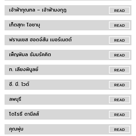
เจ้าฟ้ากุณฑล – เจ้าฟ้ามงกุฎ
READ
เท็ตสุกะ โอซามุ
READ
ฟรานเซส ฮอดจ์สัน เบอร์เนตต์
READ
เพ็ญพิมล ธัมมรัคคิต
READ
ท. เลียงพิบูลย์
READ
อี. บี. ไวต์
READ
ลพบุรี
READ
โดโรธี ดานีลส์
READ
คุณพุ่ม
READ