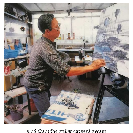
อ.ทวี นันทขว้าง สามีของสุวรรณี สุคนธา