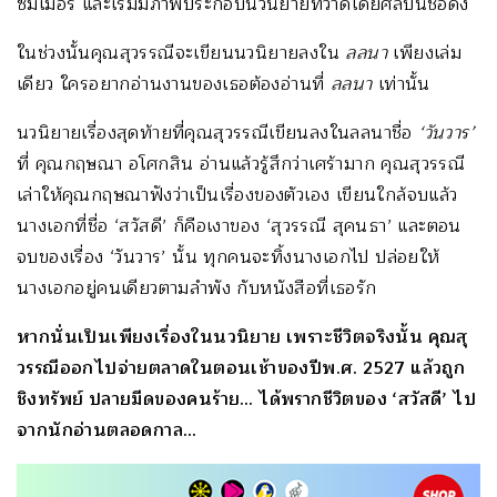
ซัมเมอร์ และเริ่มมีภาพประกอบนวนิยายที่วาดโดยศิลปินชื่อดัง
ในช่วงนั้นคุณสุวรรณีจะเขียนนวนิยายลงใน
ลลนา
เพียงเล่ม
เดียว ใครอยากอ่านงานของเธอต้องอ่านที่
ลลนา
เท่านั้น
นวนิยายเรื่องสุดท้ายที่คุณสุวรรณีเขียนลงในลลนาชื่อ
‘วันวาร’
ที่ คุณกฤษณา อโศกสิน อ่านแล้วรู้สึกว่าเศร้ามาก คุณสุวรรณี
เล่าให้คุณกฤษณาฟังว่าเป็นเรื่องของตัวเอง เขียนใกล้จบแล้ว
นางเอกที่ชื่อ ‘สวัสดี’ ก็คือเงาของ ‘สุวรรณี สุคนธา’ และตอน
จบของเรื่อง ‘วันวาร’ นั้น ทุกคนจะทิ้งนางเอกไป ปล่อยให้
นางเอกอยู่คนเดียวตามลำพัง กับหนังสือที่เธอรัก
หากนั่นเป็นเพียงเรื่องในนวนิยาย เพราะชีวิตจริงนั้น คุณสุ
วรรณีออกไปจ่ายตลาดในตอนเช้าของปีพ.ศ. 2527 แล้วถูก
ชิงทรัพย์ ปลายมีดของคนร้าย… ได้พรากชีวิตของ ‘สวัสดี’ ไป
จากนักอ่านตลอดกาล…