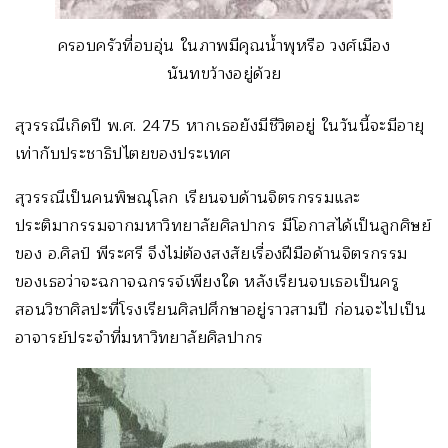
ครอบครัวที่อบอุ่น ในภาพมีคุณน้ำพุหรือ วงศ์เมือง
นันทขว้างอยู่ด้วย
สุวรรณีเกิดปี พ.ศ. 2475 หากเธอยังมีชีวิตอยู่ ในวันนี้จะมีอายุ
เท่ากับประชาธิปไตยของประเทศ
สุวรรณีเป็นคนพิษณุโลก เรียนจบด้านจิตรกรรมและ
ประติมากรรมจากมหาวิทยาลัยศิลปากร มีโอกาสได้เป็นลูกศิษย์
ของ อ.ศิลป์ พีระศรี จึงไม่ต้องสงสัยเรื่องฝีมือด้านจิตรกรรม
ของเธอว่าจะฉกาจฉกรรจ์เพียงใด หลังเรียนจบเธอเป็นครู
สอนวิชาศิลปะที่โรงเรียนศิลปศึกษาอยู่ราวสามปี ก่อนจะไปเป็น
อาจารย์ประจำที่มหาวิทยาลัยศิลปากร