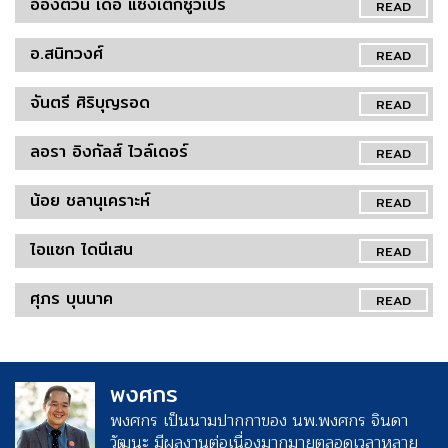
อ็องตวน เดอ แซ็งเต็กซูว์เปรี
READ
อ.สนิทวงศ์
READ
จันตรี ศิริบุญรอด
READ
ลอรา อิงกัลส์ ไวล์เดอร์
READ
น้อย ชลานุเคราะห์
READ
ไอแซก ไดนีเสน
READ
ศุภร บุนนาค
READ
พงศกร
พงศกร เป็นนามปากกาของ นพ.พงศกร จินดา
วัฒนะ มีผลงานต่อเนื่องมากมายตลอดเวลาหลาย