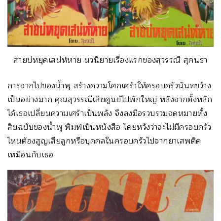
สายบ่หยุดเสน่ห์หาย นวนิยายเรื่องแรกของสุวรรณี สุคนธา
การจากไปของน้ำพุ สร้างความโศกเศร้าให้ครอบครัวนันทขว้าง
เป็นอย่างมาก คุณสุวรรณีเสียศูนย์ไปพักใหญ่ หลังจากตั้งหลัก
ได้เธอเปลี่ยนความเศร้าเป็นพลัง จึงลงมือรวบรวมจดหมายทั้ง
สิบฉบับของน้ำพุ พิมพ์เป็นหนังสือ โดยหวังว่าจะไม่มีครอบครัว
ไหนต้องสูญเสียลูกหรือบุคคลในครอบครัวไปจากยาเสพติด
เหมือนกับเธอ