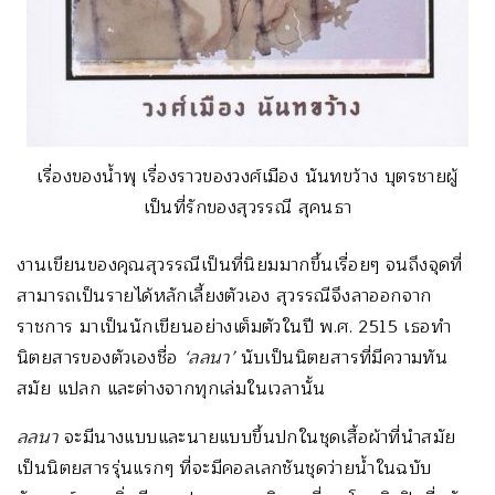
เรื่องของน้ำพุ เรื่องราวของวงศ์เมือง นันทขว้าง บุตรชายผู้
เป็นที่รักของสุวรรณี สุคนธา
งานเขียนของคุณสุวรรณีเป็นที่นิยมมากขึ้นเรื่อยๆ จนถึงจุดที่
สามารถเป็นรายได้หลักเลี้ยงตัวเอง สุวรรณีจึงลาออกจาก
ราชการ มาเป็นนักเขียนอย่างเต็มตัวในปี พ.ศ. 2515 เธอทำ
นิตยสารของตัวเองชื่อ
‘ลลนา’
นับเป็นนิตยสารที่มีความทัน
สมัย แปลก และต่างจากทุกเล่มในเวลานั้น
ลลนา
จะมีนางแบบและนายแบบขึ้นปกในชุดเสื้อผ้าที่นำสมัย
เป็นนิตยสารรุ่นแรกๆ ที่จะมีคอลเลกชันชุดว่ายน้ำในฉบับ