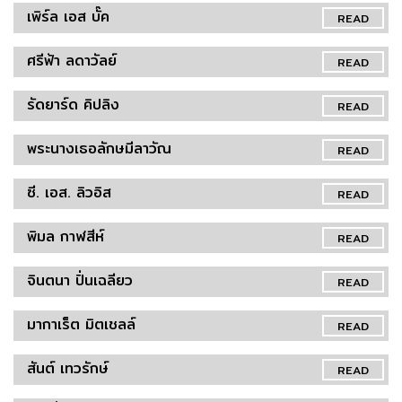
เพิร์ล เอส บั๊ค
READ
ศรีฟ้า ลดาวัลย์
READ
รัดยาร์ด คิปลิง
READ
พระนางเธอลักษมีลาวัณ
READ
ซี. เอส. ลิวอิส
READ
พิมล กาฬสีห์
READ
จินตนา ปิ่นเฉลียว
READ
มากาเร็ต มิตเชลล์
READ
สันต์ เทวรักษ์
READ