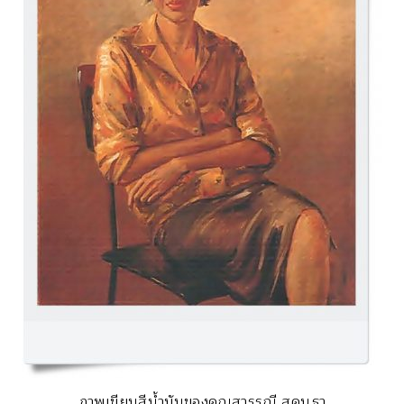
ภาพเขียนสีน้ำมันของคุณสุวรรณี สุคนธา