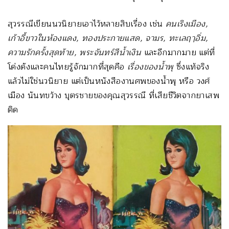
สุวรรณีเขียนนวนิยายเอาไว้หลายสิบเรื่อง เช่น
คนเริงเมือง,
เก้าอี้ขาวในห้องแดง, ทองประกายแสด, จามร, ทะเลฤๅอิ่ม,
ความรักครั้งสุดท้าย, พระจันทร์สีน้ำเงิน
และอีกมากมาย แต่ที่
โด่งดังและคนไทยรู้จักมากที่สุดคือ
เรื่องของน้ำพุ
ซึ่งแท้จริง
แล้วไม่ใช่นวนิยาย แต่เป็นหนังสืองานศพของน้ำพุ หรือ วงศ์
เมือง นันทขว้าง บุตรชายของคุณสุวรรณี ที่เสียชีวิตจากยาเสพ
ติด