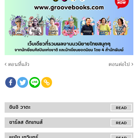
ตอนที่แล้ว
ตอนต่อไป
ชินจิ วาดะ
READ
ชาร์ลส ดิกเกนส์
READ
แขไข เทวินทร์
READ