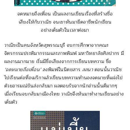
จดหมายถึงเพื่อน เป็นผลงานเขียนเรื่องที่สร้างชื่อ
เสียงให้กับวาณิช จนเขาหันมายึดอาชีพนักเขียน
อย่างเต็มตัวในเวลาต่อมา
วาณิชเป็นคนจังหวัดสุพรรณบุรี จบการศึกษาจากคณะ
จิตรกรรมประติมากรรมและภาพพิมพ์ มหาวิทยาลัยศิลปากร มี
ผลงานมากมาย เริ่มมีชื่อเสียงจากการเขียนบทความ ชื่อ
‘จดหมายถึงเพื่อน’
ลงพิมพ์ในนิตยสาร
ลลนา
ตอนนั้นวาณิช
ไปเรียนต่อที่อเมริกาแล้วเขียนบทความทำนองจดมายที่แฝงไป
ด้วยอารมณ์ขันส่งกลับมา ผลตอบรับจากนักอ่านนั้นดีมากๆ
เมื่อเรียนจบกลับมาเมืองไทย วาณิชจึงหันมาทำงานเขียนอย่าง
เต็มตัว