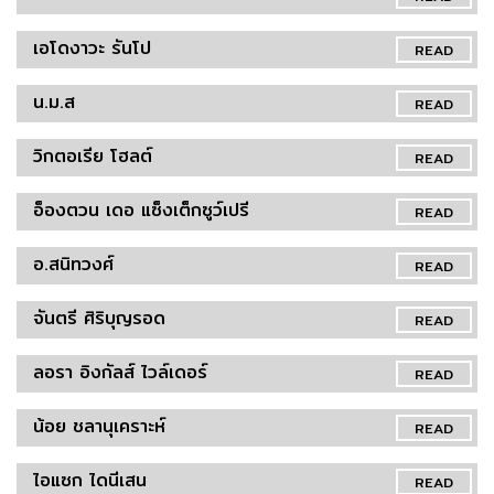
เอโดงาวะ รันโป
READ
น.ม.ส
READ
วิกตอเรีย โฮลต์
READ
อ็องตวน เดอ แซ็งเต็กซูว์เปรี
READ
อ.สนิทวงศ์
READ
จันตรี ศิริบุญรอด
READ
ลอรา อิงกัลส์ ไวล์เดอร์
READ
น้อย ชลานุเคราะห์
READ
ไอแซก ไดนีเสน
READ