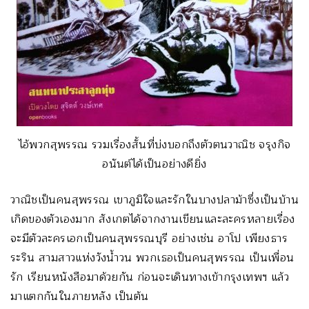
ไอ้พวกสุพรรณ รวมเรื่องสั้นที่บ่งบอกถึงตัวตนวาณิช จรุงกิจ
อนันต์ได้เป็นอย่างดียิ่ง
วาณิชเป็นคนสุพรรณ เขาภูมิใจและรักในบางปลาม้าซึ่งเป็นบ้าน
เกิดของตัวเองมาก สังเกตได้จากงานเขียนและละครหลายเรื่อง
จะมีตัวละครเอกเป็นคนสุพรรณบุรี อย่างเช่น อาโป เพียงธาร
ระริน สามสาวแห่งวังน้ำวน พวกเธอเป็นคนสุพรรณ เป็นเพื่อน
รัก เรียนหนังสือมาด้วยกัน ก่อนจะเดินทางเข้ากรุงเทพฯ แล้ว
มาแตกกันในภายหลัง เป็นต้น