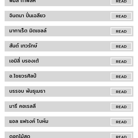
พิมล กาฬสีห์
READ
จินตนา ปิ่นเฉลียว
READ
มากาเร็ต มิตเชลล์
READ
สันต์ เทวรักษ์
READ
เอมิลี่ บรองเต้
READ
อ.ไชยวรศิลป์
READ
บรรจบ พันธุเมธา
READ
มารี คอเรลลี
READ
แอล แฟรงค์ โบห์ม
READ
ดอกไม้สด
READ