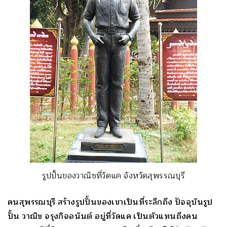
รูปปั้นของวาณิชที่วัดแค จังหวัดสุพรรณบุรี
คนสุพรรณบุรี สร้างรูปปั้นของเขาเป็นที่ระลึกถึง ปัจจุบันรูป
ปั้น วาณิช จรุงกิจอนันต์ อยู่ที่วัดแค เป็นตัวแทนถึงคน