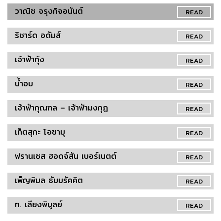
วาณิช จรุงกิจอนันต์
READ
ริชาร์ด อดัมส์
READ
เจ้าฟ้ากุ้ง
READ
น้ำอบ
READ
เจ้าฟ้ากุณฑล – เจ้าฟ้ามงกุฎ
READ
เท็ตสุกะ โอซามุ
READ
ฟรานเซส ฮอดจ์สัน เบอร์เนตต์
READ
เพ็ญพิมล ธัมมรัคคิต
READ
ท. เลียงพิบูลย์
READ