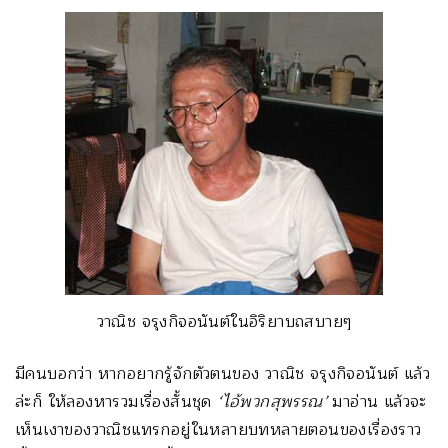
วาณิช จรุงกิจอนันต์ในอิริยาบถสบายๆ
มีคนบอกว่า หากอยากรู้จักตัวตนของ วาณิช จรุงกิจอนันต์ แล้ว
ล่ะก็ ให้ลองหารวมเรื่องสั้นชุด
‘ไอ้พวกสุพรรณ’
มาอ่าน แล้วจะ
เห็นเงาของวาณิชแทรกอยู่ในหลายบทหลายตอนของเรื่องราว