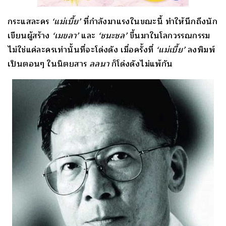
กระแสละคร
‘แม่เบี้ย’
ที่กำลังมาแรงในขณะนี้ ทำให้นึกถึงนัก
เขียนผู้สร้าง
‘เมขลา’
และ
‘ชนะชล’
ขึ้นมาในโลกวรรณกรรม
ไม่ใช่แค่ละครเท่านั้นที่จะโด่งดัง เมื่อครั้งที่
‘แม่เบี้ย’
ลงพิมพ์
เป็นตอนๆ ในนิตยสาร
ลลนา
ก็โด่งดังไม่แพ้กัน