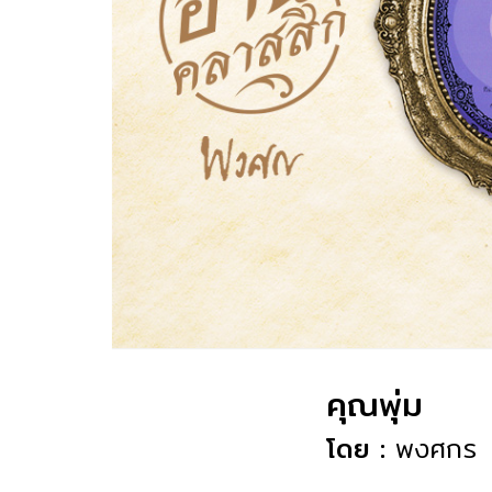
คุณพุ่ม
โดย :
พงศกร