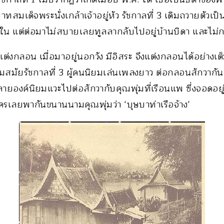
ทสมเด็จพระนั่งเกล้าเจ้าอยู่หัว รัชกาลที่ 3 เดิมถวายตัวเป
ใน แต่ต่อมาไม่สบายเลยทูลลากลับไปอยู่บ้านบิดา และไม่กล
งกลอน เมื่อมาอยู่นอกวัง มีอิสระ จึงแต่งกลอนได้อย่างเต็มที
ังคมสมัยรัชกาลที่ 3 ผู้คนนิยมเล่นเพลงยาว ต่อกลอนสักวากั
ลายองค์นิยมแวะไปต่อสักวากับคุณพุ่มที่เรือนแพ ซึ่งจอดอยู่ใ
ครเลยพากันขนานนามคุณพุ่มว่า ‘บุษบาท่าเรือจ้าง’