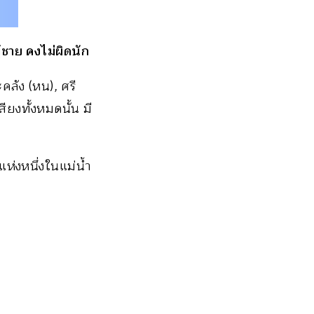
้ชาย คงไม่ผิดนัก
ะคลัง (หน), ศรี
ียงทั้งหมดนั้น มี
แห่งหนึ่งในแม่น้ำ