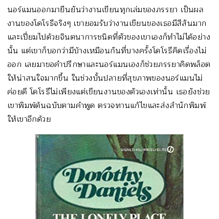
นอร์แมนออกมายืนยันว่างานเขียนทุกเล่มของภรรยา เป็นผล
งานของโดโรธีจริงๆ เขายอมรับว่างานเขียนของเธอมีสีสันมาก
และเปี่ยมไปด้วยจินตนาการชนิดที่ตัวของเขาเองก็ทำไม่ได้อย่าง
นั้น แต่เขาก็บอกว่ามีบ้างเหมือนกันที่บางครั้งโดโรธีคิดเรื่องไม่
ออก เลยมาขอคำปรึกษาและนอร์แมนเองก็ช่วยภรรยาคิดพล็อต
ให้น่าสนใจมากขึ้น ในช่วงบั้นปลายที่สุขภาพของนอร์แมนไม่
ค่อยดี โดโรธีไม่เพียงแต่เขียนงานของตัวเองเท่านั้น เธอยังช่วย
เขาพิมพ์ต้นฉบับตามคำพูด ตรวจทานแก้ไขและส่งสำนักพิมพ์
ให้เขาอีกด้วย