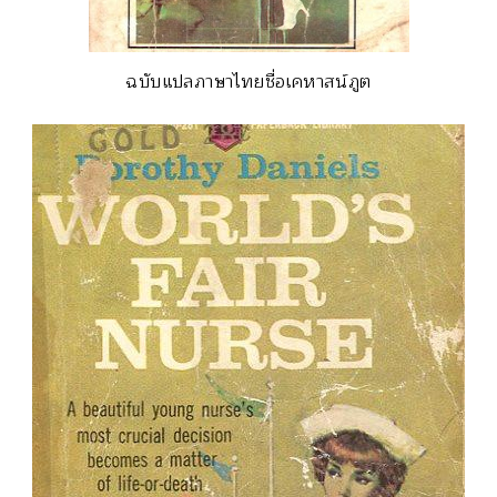
ฉบับแปลภาษาไทยชื่อเคหาสน์ภูต