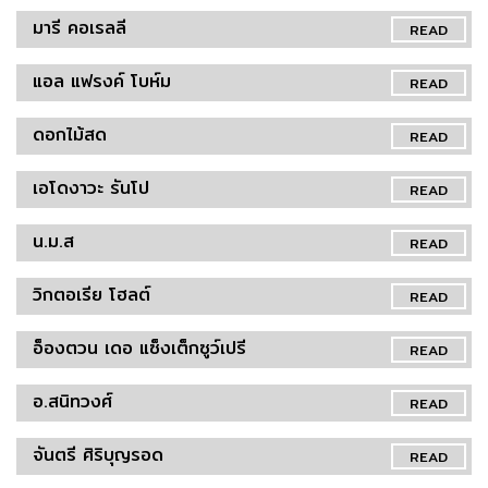
มารี คอเรลลี
READ
แอล แฟรงค์ โบห์ม
READ
ดอกไม้สด
READ
เอโดงาวะ รันโป
READ
น.ม.ส
READ
วิกตอเรีย โฮลต์
READ
อ็องตวน เดอ แซ็งเต็กซูว์เปรี
READ
อ.สนิทวงศ์
READ
จันตรี ศิริบุญรอด
READ