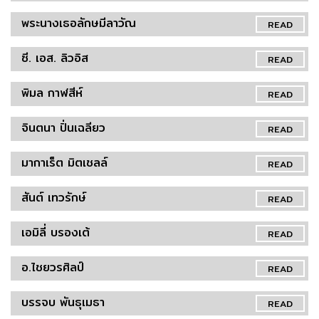
พระนางเธอลักษมีลาวัณ
READ
ซี. เอส. ลิวอิส
READ
พิมล กาฬสีห์
READ
จินตนา ปิ่นเฉลียว
READ
มากาเร็ต มิตเชลล์
READ
สันต์ เทวรักษ์
READ
เอมิลี่ บรองเต้
READ
อ.ไชยวรศิลป์
READ
บรรจบ พันธุเมธา
READ