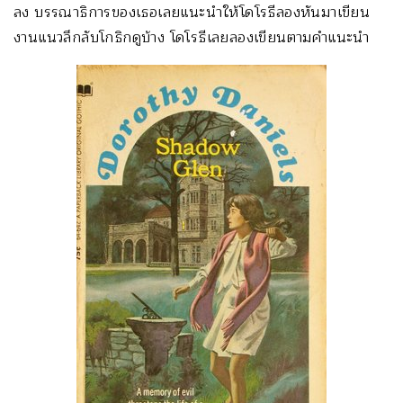
ลง บรรณาธิการของเธอเลยแนะนำให้โดโรธีลองหันมาเขียน
งานแนวลึกลับโกธิกดูบ้าง โดโรธีเลยลองเขียนตามคำแนะนำ