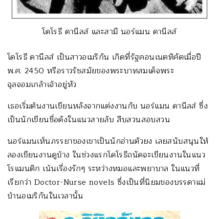
โดโรธี ดานีลส์ และสามี นอร์แมน ดานีลส์
โดโรธี ดานีลส์ เป็นสาวอเมริกัน เกิดที่รัฐคอนเนตทิคัตเมื่อปี
พ.ศ. 2450 หรือราวรัชสมัยของพระบาทสมเด็จพระ
จุลจอมเกล้าเจ้าอยู่หัว
เธอเริ่มต้นงานเขียนหลังจากแต่งงานกับ นอร์แมน ดานีลส์ ซึ่ง
เป็นนักเขียนชื่อดังในแนวสายลับ สืบสวนสอบสวน
นอร์แมนเห็นภรรยาของเขาเป็นนักอ่านตัวยง เลยสนับสนุนให้
ลองเขียนงานดูบ้าง ในช่วงแรกโดโรธีถนัดจะเขียนงานในแนว
โรแมนติก เน้นเรื่องรักๆ ระหว่างหมอและพยาบาล ในแนวที่
เรียกว่า Doctor-Nurse novels ซึ่งเป็นที่นิยมของบรรดาแม่
บ้านอเมริกันในเวลานั้น