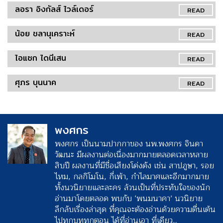
ลอรา อิงกัลส์ ไวล์เดอร์
READ
น้อย ชลานุเคราะห์
READ
ไอแซก ไดนีเสน
READ
ศุภร บุนนาค
READ
พงศกร
พงศกร เป็นนามปากกาของ นพ.พงศกร จินดา
วัฒนะ มีผลงานต่อเนื่องมากมายตลอดเวลาหลาย
สิบปี ผลงานที่มีชื่อเสียงโด่งดัง เช่น สาปภูษา, รอย
ไหม, กลกิโมโน, กี่เพ้า, กำไลมาศและอีกมากมาย
ทั้งนวนิยายและละคร ล้วนเป็นที่ประทับใจของนัก
อ่านมาโดยตลอด พบกับ ‘พนมนาคา’ นวนิยาย
ลึกลับเรื่องล่าสุด ที่คุณจะต้องอ่านด้วยความตื่นเต้น
ไปทุกบททุกตอน ได้ที่อ่านเอา ที่เดียว...