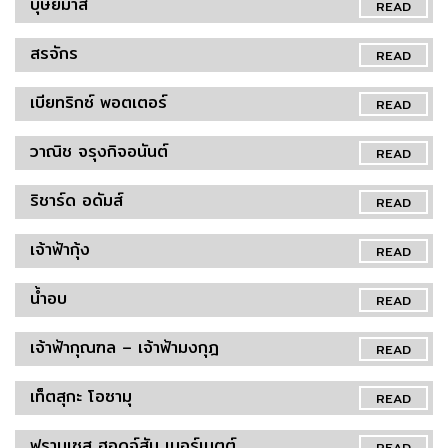
บุษยมาส
READ
สรจักร
READ
เบียทริกซ์ พอตเตอร์
READ
วาณิช จรุงกิจอนันต์
READ
ริชาร์ด อดัมส์
READ
เจ้าฟ้ากุ้ง
READ
น้ำอบ
READ
เจ้าฟ้ากุณฑล – เจ้าฟ้ามงกุฎ
READ
เท็ตสุกะ โอซามุ
READ
ฟรานเซส ฮอดจ์สัน เบอร์เนตต์
READ