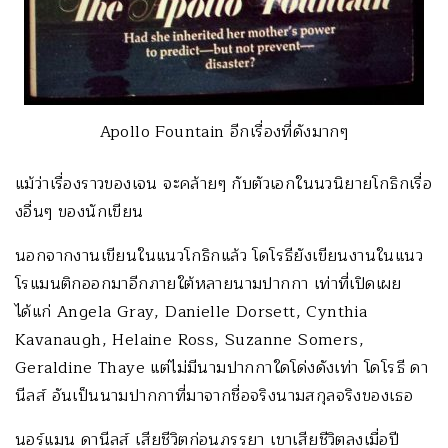
Apollo Fountain อีกเรื่องที่ดังมากๆ
แม้ว่าเรื่องราวของเจน จะคล้ายๆ กับตัวเอกในนวนิยายโกธิกเรื่อ
งอื่นๆ ของนักเขียน
นอกจากงานเขียนในแนวโกธิกแล้ว โดโรธียังเขียนงานในแนว
โรแมนติกออกมาอีกภายใต้หลายนามปากกา เท่าที่เปิดเผย
ได้แก่ Angela Gray, Danielle Dorsett, Cynthia
Kavanaugh, Helaine Ross, Suzanne Somers,
Geraldine Thaye แต่ไม่มีนามปากกาใดโด่งดังเท่า โดโรธี ดา
นีลส์ อันเป็นนามปากกาที่มาจากชื่อจริงนามสกุลจริงของเธอ
นอร์แมน ดานีลส์ เสียชีวิตก่อนภรรยา เขาเสียชีวิตลงเมื่อปี