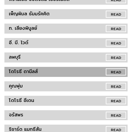
เพ็ญพิมล ธัมมรัคคิต
READ
ท. เลียงพิบูลย์
READ
อี. บี. ไวต์
READ
ลพบุรี
READ
โดโรธี ดานีลส์
READ
คุณพุ่ม
READ
โดโรธี อีเดน
READ
จรัสพร
READ
ริชาร์ด แมทธีสัน
READ