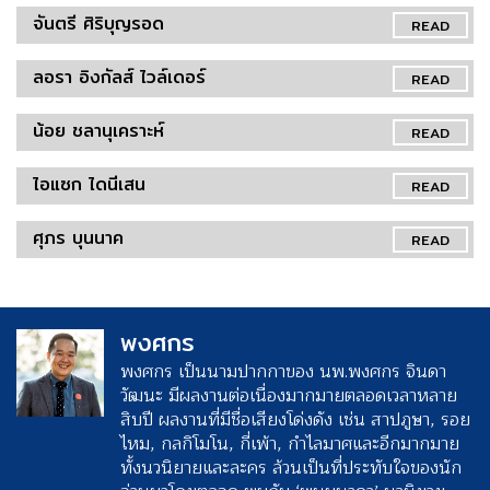
จันตรี ศิริบุญรอด
READ
ลอรา อิงกัลส์ ไวล์เดอร์
READ
น้อย ชลานุเคราะห์
READ
ไอแซก ไดนีเสน
READ
ศุภร บุนนาค
READ
พงศกร
พงศกร เป็นนามปากกาของ นพ.พงศกร จินดา
วัฒนะ มีผลงานต่อเนื่องมากมายตลอดเวลาหลาย
สิบปี ผลงานที่มีชื่อเสียงโด่งดัง เช่น สาปภูษา, รอย
ไหม, กลกิโมโน, กี่เพ้า, กำไลมาศและอีกมากมาย
ทั้งนวนิยายและละคร ล้วนเป็นที่ประทับใจของนัก