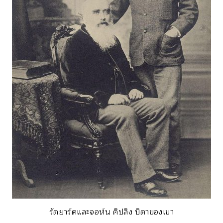
รัดยาร์ดและจอห์น คิปลิง บิดาของเขา