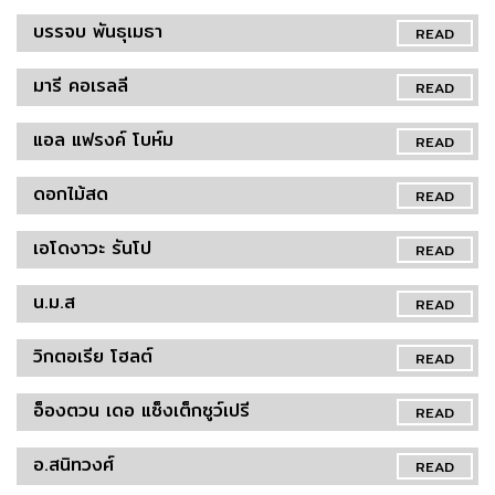
บรรจบ พันธุเมธา
READ
มารี คอเรลลี
READ
แอล แฟรงค์ โบห์ม
READ
ดอกไม้สด
READ
เอโดงาวะ รันโป
READ
น.ม.ส
READ
วิกตอเรีย โฮลต์
READ
อ็องตวน เดอ แซ็งเต็กซูว์เปรี
READ
อ.สนิทวงศ์
READ