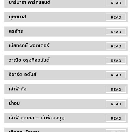
บาร์บารา คาร์ทแลนด์
READ
บุษยมาส
READ
สรจักร
READ
เบียทริกซ์ พอตเตอร์
READ
วาณิช จรุงกิจอนันต์
READ
ริชาร์ด อดัมส์
READ
เจ้าฟ้ากุ้ง
READ
น้ำอบ
READ
เจ้าฟ้ากุณฑล – เจ้าฟ้ามงกุฎ
READ