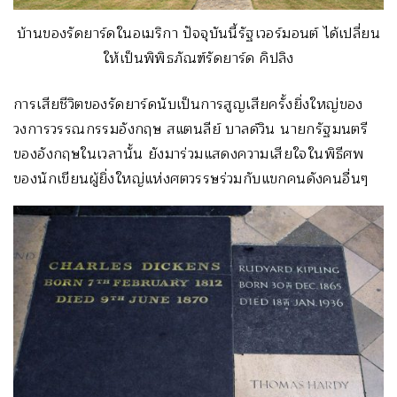
บ้านของรัดยาร์ดในอเมริกา ปัจจุบันนี้รัฐเวอร์มอนต์ ได้เปลี่ยน
ให้เป็นพิพิธภัณฑ์รัดยาร์ด คิปลิง
การเสียชีวิตของรัดยาร์ดนับเป็นการสูญเสียครั้งยิ่งใหญ่ของ
วงการวรรณกรรมอังกฤษ สแตนลีย์ บาลด์วิน นายกรัฐมนตรี
ของอังกฤษในเวลานั้น ยังมาร่วมแสดงความเสียใจในพิธีศพ
ของนักเขียนผู้ยิ่งใหญ่แห่งศตวรรษร่วมกับแขกคนดังคนอื่นๆ