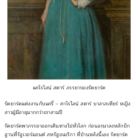
แคโรไลน์ สตาร์ ภรรยาของรัดยาร์ด
รัดยาร์ดแต่งงานกับแครี่ – คาโรไลน์ สตาร์ บาลาสเทียร์ หญิง
สาวผู้มีอายุมากกว่าเขาสามปี
รัดยาร์ดพาภรรยาออกเดินทางไปทั่วโลก ก่อนจะมาลงหลักปัก
ฐานที่รัฐเวอร์มอนต์ สหรัฐอเมริกา ที่บ้านหลังนี้เอง รัดยาร์ด