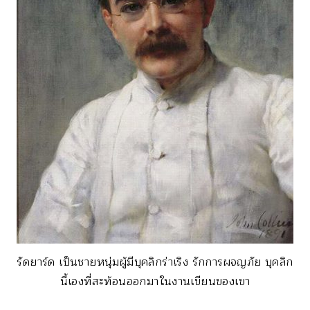
รัดยาร์ด เป็นชายหนุ่มผู้มีบุคลิกร่าเริง รักการผจญภัย บุคลิก
นี้เองที่สะท้อนออกมาในงานเขียนของเขา