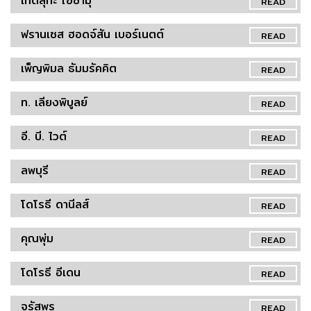
เท็ตสุกะ โอซามุ
READ
ฟรานเซส ฮอดจ์สัน เบอร์เนตต์
READ
เพ็ญพิมล ธัมมรัคคิต
READ
ท. เลียงพิบูลย์
READ
อี. บี. ไวต์
READ
ลพบุรี
READ
โดโรธี ดานีลส์
READ
คุณพุ่ม
READ
โดโรธี อีเดน
READ
จรัสพร
READ