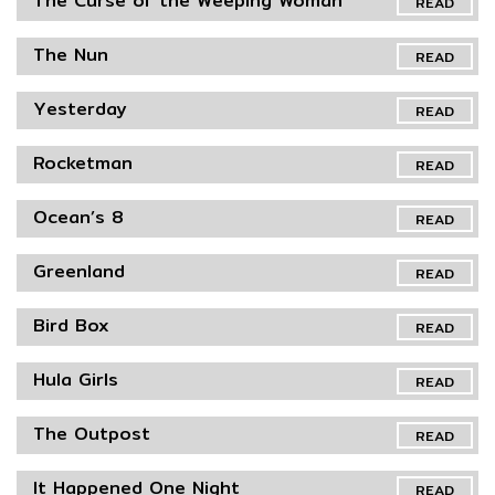
The Curse of the Weeping Woman
READ
The Nun
READ
Yesterday
READ
Rocketman
READ
Ocean’s 8
READ
Greenland
READ
Bird Box
READ
Hula Girls
READ
The Outpost
READ
It Happened One Night
READ