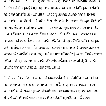
ความหลอกลวง… การพูดความจริงทุกเรื่องเป็นสิ่งที่แสดงออก
ถึงรักแท้ ถ้าคุณรู้ว่าคุณถูกหลอกเพราะความหวังดีคุณจะยังรัก
คนรักคุณหรือไม่ (แดนและแลร์รีผู้ไม่เคยหยุดหาความจริง)
ความรักและเซ็กซ์ …เป็นสิ่งเดียวกันหรือไม่ ถ้าคนรักคุณมีเซ็กซ์
กับคนอื่นโดยไม่ได้รักแต่เขายังรักคุณ คุณยังจะรักเขาหรือไม่
(แดนกับแอนนา) ความรักและความเป็นเจ้าของ… การครอบ
ครองคือส่วนหนึ่งของความรักหรือไม่ ถ้าคุณรักใครสักคนคุณ
พร้อมที่จะปล่อยเขาไปหรือไม่ (แลร์รีกับแอนนา) หรือคุณครอบ
ครองเพียงเพื่อไม่อยากสูญเสีย (แดนกับอลิซ) ความรักคือคำคำ
หนึ่ง… ถ้าคุณเอ่ยปากว่ารักเป็นพันครั้งแต่คนฟังไม่รู้สึกว่ารัก
นั่นคือความรักหรือไม่ (อลิซกับแดน)
ถ้าสำรวจลึกลงไปจะพบว่า ตัวละครทั้ง 4 คนไม่มีใครแตกต่าง
กัน ทุกคนมีความรัก ทุกคนมีความใคร่ ทุกคนต่างอยากได้
ความเป็นเจ้าของ ทุกคนต่างก็หลอกลวงและเคยถูกหลอก จะ
ต่างกันก็เพียงนักแสดงและพื้นหลังกับบุคลิกเท่านั้นเอง