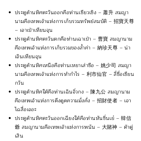
ประตูด้านทิศตะวันออกคือท่านเซียวเซิง – 蕭升 สมญา
นามคือเทพเจ้าแห่งการเก็บรวมทรัพย์สมบัติ – 招寶天尊
– เจาเป่าเทียนจุน
ประตูด้านทิศตะวันตกคือท่านเฉาเป่า – 曹寶 สมญานาม
คือเทพเจ้าแห่งการเก็บรวมของล้ำค่า – 納珍天尊 – น่า
เจินเทียนจุน
ประตูด้านทิศเหนือคือท่านเหยาเส่าซือ – 姚少司 สมญา
นามคือเทพเจ้าแห่งการทำกำไร – 利市仙官 – ลี่ซื่อเซียน
กวัน
ประตูด้านทิศใต้คือท่านเฉินจิ่วกง – 陳九公 สมญานาม
คือเทพเจ้าแห่งการดึงดูดความมั่งคั่ง – 招財使者 – เจา
ไฉสื่อเจอะ
ประตูด้านทิศตะวันออกเฉียงใต้คือท่านหันซิ่นเย๋ – 韓信
爺 สมญานามคือเทพเจ้าแห่งการพนัน – 大賭神 – ต้าตู่
เสิน