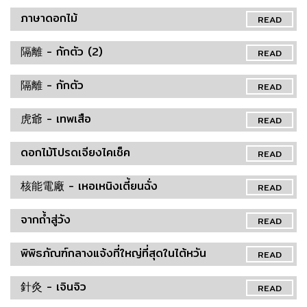
ภาษาดอกไม้
READ
隔離 - กักตัว (2)
READ
隔離 - กักตัว
READ
虎爺 - เทพเสือ
READ
ดอกไม้โปรดเจียงไคเช็ค
READ
核能電廠 - เหอเหนิงเตี้ยนฉั่ง
READ
จากถ้ำสู่วัง
READ
พิพิธภัณฑ์กลางแจ้งที่ใหญ่ที่สุดในไต้หวัน
READ
針灸 - เจินจิว
READ