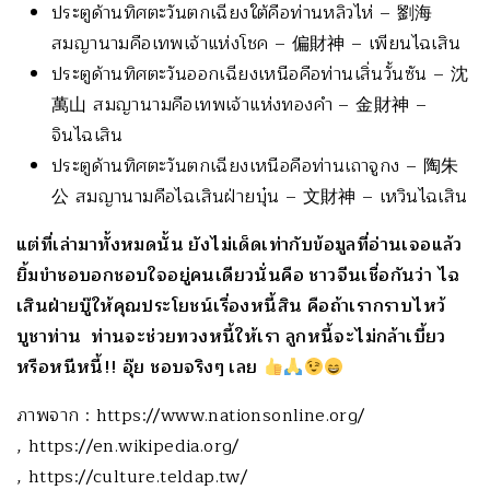
ประตูด้านทิศตะวันตกเฉียงใต้คือท่านหลิวไห่ – 劉海
สมญานามคือเทพเจ้าแห่งโชค – 偏財神 – เพียนไฉเสิน
ประตูด้านทิศตะวันออกเฉียงเหนือคือท่านเสิ่นวั้นซัน – 沈
萬山 สมญานามคือเทพเจ้าแห่งทองคำ – 金財神 –
จินไฉเสิน
ประตูด้านทิศตะวันตกเฉียงเหนือคือท่านเถาจูกง – 陶朱
公 สมญานามคือไฉเสินฝ่ายบุ๋น – 文財神 – เหวินไฉเสิน
แต่ที่เล่ามาทั้งหมดนั้น ยังไม่เด็ดเท่ากับข้อมูลที่อ่านเจอแล้ว
ยิ้มขำชอบอกชอบใจอยู่คนเดียวนั่นคือ ชาวจีนเชื่อกันว่า ไฉ
เสินฝ่ายบู๊ให้คุณประโยชน์เรื่องหนี้สิน คือถ้าเรากราบไหว้
บูชาท่าน ท่านจะช่วยทวงหนี้ให้เรา ลูกหนี้จะไม่กล้าเบี้ยว
หรือหนีหนี้!! อุ๊ย ชอบจริงๆ เลย
ภาพจาก : https://www.nationsonline.org/
, https://en.wikipedia.org/
, https://culture.teldap.tw/