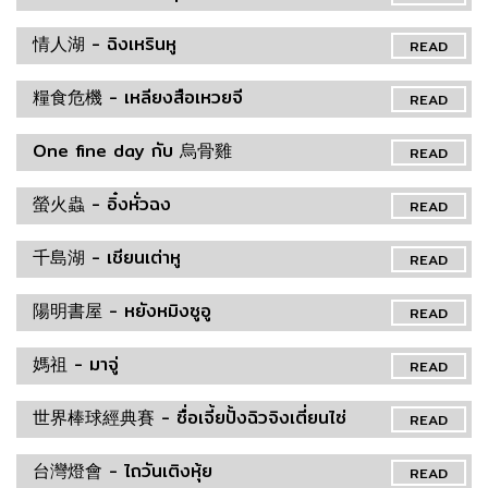
情人湖 - ฉิงเหรินหู
READ
糧食危機 - เหลียงสือเหวยจี
READ
One fine day กับ 烏骨雞
READ
螢火蟲 - อิ๋งหั่วฉง
READ
千島湖 - เชียนเต่าหู
READ
陽明書屋 - หยังหมิงซูอู
READ
媽祖 - มาจู่
READ
世界棒球經典賽 - ซื่อเจี้ยปั้งฉิวจิงเตี่ยนไซ่
READ
台灣燈會 - ไถวันเติงหุ้ย
READ