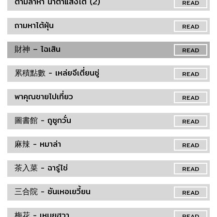
ตามล่าหา น้ำตาแสงไต้ (2)
READ
ถามหาไต้ฝุ่น
READ
財神 – ไฉเสิน
READ
累積點數 - เหล่ยจีเตี่ยนซู่
READ
พาคุณชายไปเที่ยว
READ
圖書館 - ถูซูกวั่น
READ
麻辣 - หมาล่า
READ
茶入菜 - ฉารู่ไช่
READ
三合院 - ซันเหอเยวี้ยน
READ
梅花 - เหมยฮวา
READ