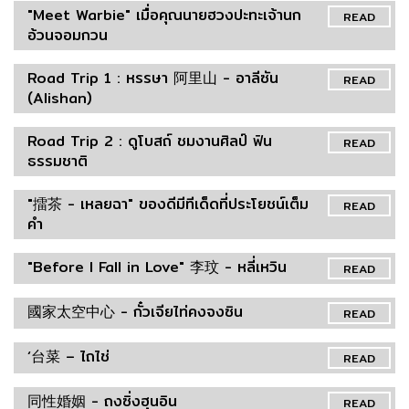
"Meet Warbie" เมื่อคุณนายฮวงปะทะเจ้านก
READ
อ้วนจอมกวน
Road Trip 1 : หรรษา 阿里山 - อาลีซัน
READ
(Alishan)
Road Trip 2 : ดูโบสถ์ ชมงานศิลป์ ฟิน
READ
ธรรมชาติ
"擂茶 - เหลยฉา" ของดีมีทีเด็ดที่ประโยชน์เต็ม
READ
คำ
"Before I Fall in Love" 李玟 - หลี่เหวิน
READ
國家太空中心 - กั๋วเจียไท่คงจงซิน
READ
‘台菜 – ไถไช่
READ
同性婚姻 - ถงซิ่งฮุนอิน
READ