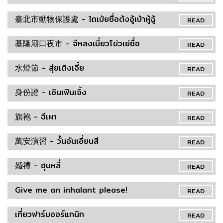
臺北市動物保護處 - ไถเป่ยซื่อต้งอู้เป่าหู้ฉู้
READ
基隆廟口夜市 - จีหลงเมี่ยวโข่วเย่ซื่อ
READ
水燈節 - สุ่ยเติงเจี๋ย
READ
身份證 - เซินเฟินเจิ้ง
READ
旗袍 - ฉีเผา
READ
萬安演習 - วั้นอันเอี่ยนสี
READ
婚禮 - ฮุนหลี่
READ
Give me an inhalant please!
READ
เที่ยวฟาร์มออร์แกนิก
READ