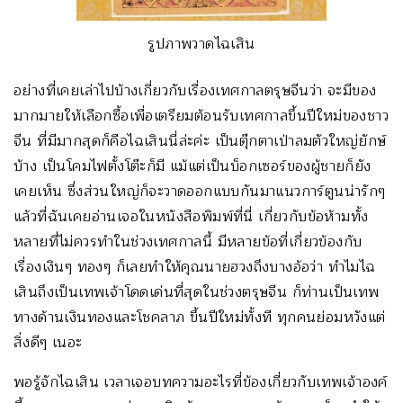
รูปภาพวาดไฉเสิน
อย่างที่เคยเล่าไปบ้างเกี่ยวกับเรื่องเทศกาลตรุษจีนว่า จะมีของ
มากมายให้เลือกซื้อเพื่อเตรียมต้อนรับเทศกาลขึ้นปีใหม่ของชาว
จีน ที่มีมากสุดก็คือไฉเสินนี่ล่ะค่ะ เป็นตุ๊กตาเป่าลมตัวใหญ่ยักษ์
บ้าง เป็นโคมไฟตั้งโต๊ะก็มี แม้แต่เป็นบ็อกเซอร์ของผู้ชายก็ยัง
เคยเห็น ซึ่งส่วนใหญ่ก็จะวาดออกแบบกันมาแนวการ์ตูนน่ารักๆ
แล้วที่ฉันเคยอ่านเจอในหนังสือพิมพ์ที่นี่ เกี่ยวกับข้อห้ามทั้ง
หลายที่ไม่ควรทำในช่วงเทศกาลนี้ มีหลายข้อที่เกี่ยวข้องกับ
เรื่องเงินๆ ทองๆ ก็เลยทำให้คุณนายฮวงถึงบางอ้อว่า ทำไมไฉ
เสินถึงเป็นเทพเจ้าโดดเด่นที่สุดในช่วงตรุษจีน ก็ท่านเป็นเทพ
ทางด้านเงินทองและโชคลาภ ขึ้นปีใหม่ทั้งที ทุกคนย่อมหวังแต่
สิ่งดีๆ เนอะ
พอรู้จักไฉเสิน เวลาเจอบทความอะไรที่ข้องเกี่ยวกับเทพเจ้าองค์