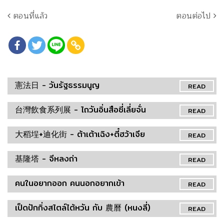
ตอนที่แล้ว
ตอนต่อไป
憲法日 - วันรัฐธรรมนูญ
READ
台灣飲食系列展 - ไถวันอิ่นสือซี่เลี่ยจั่น
READ
大稻埕+迪化街 - ต้าเต้าเฉิง+ตี๋ฮว้าเจีย
READ
基隆塔 - จีหลงถ่า
READ
คนในอยากออก คนนอกอยากเข้า
READ
เป็ดปักกิ่งสไตล์ไต้หวัน กับ 農曆 (หนงลี่)
READ