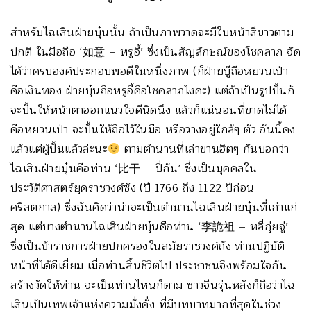
สำหรับไฉเสินฝ่ายบุ๋นนั้น ถ้าเป็นภาพวาดจะมีใบหน้าสีขาวตาม
ปกติ ในมือถือ ‘如意 – หรูอี้’ ซึ่งเป็นสัญลักษณ์ของโชคลาภ จัด
ได้ว่าครบองค์ประกอบพอดีในหนึ่งภาพ (ก็ฝ่ายบู๊ถือหยวนเป่า
คือเงินทอง ฝ่ายบุ๋นถือหรูอี้คือโชคลาภไงคะ) แต่ถ้าเป็นรูปปั้นก็
จะปั้นให้หน้าตาออกแนวใจดีนิดนึง แล้วก็แน่นอนที่ขาดไม่ได้
คือหยวนเป่า จะปั้นให้ถือไว้ในมือ หรือวางอยู่ใกล้ๆ ตัว อันนี้คง
แล้วแต่ผู้ปั้นแล้วล่ะนะ
ตามตำนานที่เล่าขานฮิตๆ กันบอกว่า
ไฉเสินฝ่ายบุ๋นคือท่าน ‘比干 – ปี่กัน’ ซึ่งเป็นบุคคลใน
ประวัติศาสตร์ยุคราชวงศ์ซัง (ปี 1766 ถึง 1122 ปีก่อน
คริสตกาล) ซึ่งฉันคิดว่าน่าจะเป็นตำนานไฉเสินฝ่ายบุ๋นที่เก่าแก่
สุด แต่บางตำนานไฉเสินฝ่ายบุ๋นคือท่าน ‘李詭祖 – หลี่กุ่ยจู่’
ซึ่งเป็นข้าราชการฝ่ายปกครองในสมัยราชวงศ์ถัง ท่านปฏิบัติ
หน้าที่ได้ดีเยี่ยม เมื่อท่านสิ้นชีวิตไป ประชาชนจึงพร้อมใจกัน
สร้างวัดให้ท่าน จะเป็นท่านไหนก็ตาม ชาวจีนรุ่นหลังก็ถือว่าไฉ
เสินเป็นเทพเจ้าแห่งความมั่งคั่ง ที่มีบทบาทมากที่สุดในช่วง