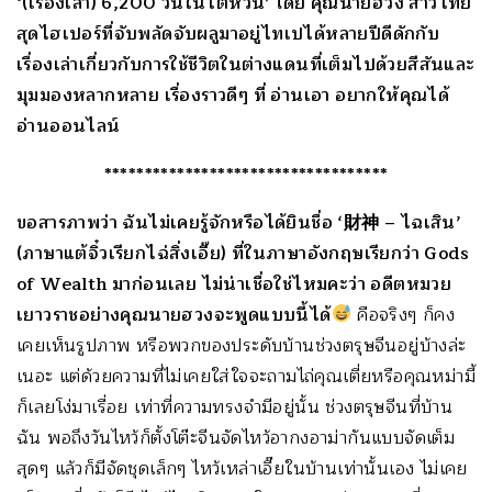
‘(เรื่องเล่า) 6,200 วันในไต้หวัน’ โดย คุณนายฮวง สาวไทย
สุดไฮเปอร์ที่จับพลัดจับผลูมาอยู่ไทเปได้หลายปีดีดักกับ
เรื่องเล่าเกี่ยวกับการใช้ชีวิตในต่างแดนที่เต็มไปด้วยสีสันและ
มุมมองหลากหลาย เรื่องราวดีๆ ที่ อ่านเอา อยากให้คุณได้
อ่านออนไลน์
***********************************
ขอสารภาพว่า ฉันไม่เคยรู้จักหรือได้ยินชื่อ ‘財神 – ไฉเสิน’
(ภาษาแต้จิ๋วเรียกไฉ่สิ่งเอี๊ย) ที่ในภาษาอังกฤษเรียกว่า Gods
of Wealth มาก่อนเลย ไม่น่าเชื่อใช่ไหมคะว่า อดีตหมวย
เยาวราชอย่างคุณนายฮวงจะพูดแบบนี้ได้
คือจริงๆ ก็คง
เคยเห็นรูปภาพ หรือพวกของประดับบ้านช่วงตรุษจีนอยู่บ้างล่ะ
เนอะ แต่ด้วยความที่ไม่เคยใส่ใจจะถามไถ่คุณเตี่ยหรือคุณหม่ามี้
ก็เลยโง่มาเรื่อย เท่าที่ความทรงจำมีอยู่นั้น ช่วงตรุษจีนที่บ้าน
ฉัน พอถึงวันไหว้ก็ตั้งโต๊ะจีนจัดไหว้อากงอาม่ากันแบบจัดเต็ม
สุดๆ แล้วก็มีจัดชุดเล็กๆ ไหว้เหล่าเอี๊ยในบ้านเท่านั้นเอง ไม่เคย