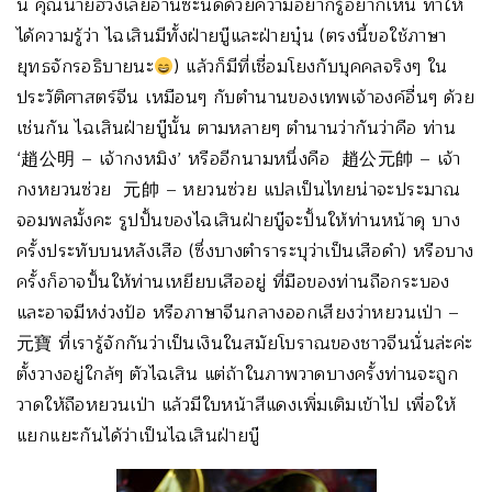
นี้ คุณนายฮวงเลยอ่านซะนิดด้วยความอยากรู้อยากเห็น ทำให้
ได้ความรู้ว่า ไฉเสินมีทั้งฝ่ายบู๊และฝ่ายบุ๋น (ตรงนี้ขอใช้ภาษา
ยุทธจักรอธิบายนะ
) แล้วก็มีที่เชื่อมโยงกับบุคคลจริงๆ ใน
ประวัติศาสตร์จีน เหมือนๆ กับตำนานของเทพเจ้าองค์อื่นๆ ด้วย
เช่นกัน ไฉเสินฝ่ายบู๊นั้น ตามหลายๆ ตำนานว่ากันว่าคือ ท่าน
‘趙公明 – เจ้ากงหมิง’ หรืออีกนามหนึ่งคือ 趙公元帥 – เจ้า
กงหยวนซ่วย 元帥 – หยวนซ่วย แปลเป็นไทยน่าจะประมาณ
จอมพลมั้งคะ รูปปั้นของไฉเสินฝ่ายบู๊จะปั้นให้ท่านหน้าดุ บาง
ครั้งประทับบนหลังเสือ (ซึ่งบางตำราระบุว่าเป็นเสือดำ) หรือบาง
ครั้งก็อาจปั้นให้ท่านเหยียบเสืออยู่ ที่มือของท่านถือกระบอง
และอาจมีหง่วงป้อ หรือภาษาจีนกลางออกเสียงว่าหยวนเป่า –
元寶 ที่เรารู้จักกันว่าเป็นเงินในสมัยโบราณของชาวจีนนั่นล่ะค่ะ
ตั้งวางอยู่ใกล้ๆ ตัวไฉเสิน แต่ถ้าในภาพวาดบางครั้งท่านจะถูก
วาดให้ถือหยวนเป่า แล้วมีใบหน้าสีแดงเพิ่มเติมเข้าไป เพื่อให้
แยกแยะกันได้ว่าเป็นไฉเสินฝ่ายบู๊