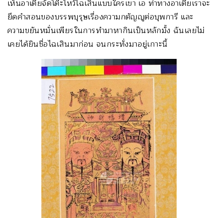
เห็นอาเตี่ยจัดโต๊ะไหว้ไฉเสินแบบใครเขา เอ ท่าทางอาเตี่ยเราจะ
ยึดคำสอนของบรรพบุรุษเรื่องความกตัญญูต่อบุพการี และ
ความขยันหมั่นเพียรในการทำมาหากินเป็นหลักมั้ง ฉันเลยไม่
เคยได้ยินชื่อไฉเสินมาก่อน จนกระทั่งมาอยู่เกาะนี้