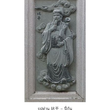
รูปท่าน 比干 – ปี่กัน