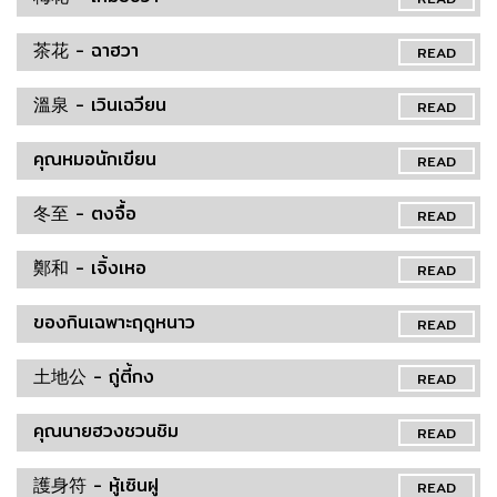
茶花 - ฉาฮวา
READ
溫泉 - เวินเฉวียน
READ
คุณหมอนักเขียน
READ
冬至 - ตงจื้อ
READ
鄭和 - เจิ้งเหอ
READ
ของกินเฉพาะฤดูหนาว
READ
土地公 - ถู่ตี้กง
READ
คุณนายฮวงชวนชิม
READ
護身符 - หู้เซินฝู
READ