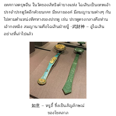
เทศกาลตรุษจีน ในวัดของลัทธิเต๋าบางแห่ง ไฉเสินเป็นเทพเจ้า
ประจำประตูวัดอีกด้วยนะคะ มีหลายองค์ มีสมญานามต่างๆ กัน
ไปตามตำแหน่งทิศทางของประตู เช่น ประตูตรงกลางคือท่าน
เจ้ากงหมิง สมญานามคือไฉเสินฝ่ายบู๊ -武財神 – อู่ไฉเสิน
อย่างที่เล่าไปแล้ว
如意 – หรูอี้ ซึ่งเป็นสัญลักษณ์
ของโชคลาภ