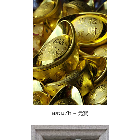
หยวนเป่า – 元寶