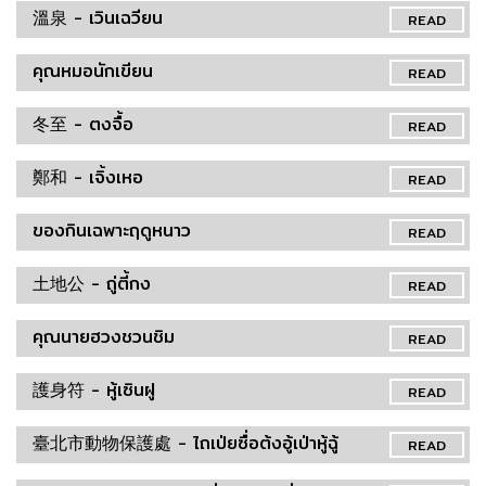
溫泉 - เวินเฉวียน
READ
คุณหมอนักเขียน
READ
冬至 - ตงจื้อ
READ
鄭和 - เจิ้งเหอ
READ
ของกินเฉพาะฤดูหนาว
READ
土地公 - ถู่ตี้กง
READ
คุณนายฮวงชวนชิม
READ
護身符 - หู้เซินฝู
READ
臺北市動物保護處 - ไถเป่ยซื่อต้งอู้เป่าหู้ฉู้
READ