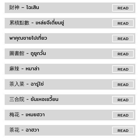
財神 – ไฉเสิน
READ
累積點數 - เหล่ยจีเตี่ยนซู่
READ
พาคุณชายไปเที่ยว
READ
圖書館 - ถูซูกวั่น
READ
麻辣 - หมาล่า
READ
茶入菜 - ฉารู่ไช่
READ
三合院 - ซันเหอเยวี้ยน
READ
梅花 - เหมยฮวา
READ
茶花 - ฉาฮวา
READ