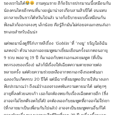
ของเขาไม่ได้
ถามคุณชาย ฮีก็อธิบายประมาณนี้เหมือนกัน
น้องคนไทยอีกคนที่นางอยู่มาน่าจะเกือบสามสิบปีได้ จนแทบ
จะกลายเป็นชาวไต้หวันไปแล้ว นางก็อธิบายแบบนี้เหมือนกัน
ฟังแล้วก็ออกจะงงๆ เล็กน้อย คือรู้สึกมันไม่ค่อยจะเมกเซนส์เอา
ซะเลยสำหรับฉันน่ะ
แต่พอมานั่งดูซีรีส์เกาหลีเรื่อง
‘
Goblin’
ที่ ‘กงยู’ ขวัญใจอิฉัน
แสดงนำ ตัวนางเอกเจอยมทูตมาเยี่ยมเยือนครั้งแรกตอนอายุ
9 ขวบ พออายุ 19 ปี ก็มาเจอกับพระเอกและยมทูต (ที่เป็น
พระรองของเรื่อง) แล้วก็มีเรื่องให้เฉียดความตายหลายต่อ
หลายครั้ง แต่ด้วยความช่วยเหลือจากพระเอกจึงรอดพ้นมา
ฉลองวันเกิดครบ 20 ปีได้ แต่มีฉากที่ยมทูตอธิบายให้นางเอก
ฟังประมาณว่า ถึงแม้ว่าเธอจะรอดพ้นความตายมาได้ แต่ทุกๆ
อายุที่ลงด้วยเลขเก้า เธอก็จะต้องพบกับเรื่องเฉียดตายอีก (ซึ่ง
อาจจะไม่โชคดีรอดไปได้) จะต้องเจอกับยมทูตที่อาจจะไม่ใช่เขา
(ที่กลายมาเป็นเพื่อนกันไปแล้ว) อาจจะเป็นยมทูตคนอื่นก็ได้