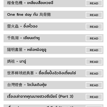
糧食危機 - เหลียงสือเหวยจี
READ
One fine day กับ 烏骨雞
READ
螢火蟲 - อิ๋งหั่วฉง
READ
千島湖 - เชียนเต่าหู
READ
陽明書屋 - หยังหมิงซูอู
READ
媽祖 - มาจู่
READ
世界棒球經典賽 - ซื่อเจี้ยปั้งฉิวจิงเตี่ยนไซ่
READ
台灣燈會 - ไถวันเติงหุ้ย
READ
เรื่องเล่าจากคุณนายฮวงซีเนียร์ (Part 3)
READ