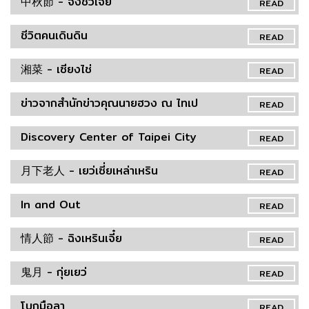
中秋節 - จงชิวเจี๋ย
READ
ชีวิตคนเดินดิน
READ
湘菜 - เซียงไช่
READ
ข่าวจากสำนักข่าวคุณนายฮวง ณ ไทเป
READ
Discovery Center of Taipei City
READ
月下老人 - เยว่เซี่ยเหล่าเหริน
READ
In and Out
READ
情人節 - ฉิงเหรินเจี๋ย
READ
鬼月 - กุ่ยเยว่
READ
โบกมือลา
READ