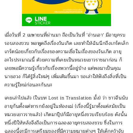
เมื่อวันที่ 2 เมษายนที่ผ่านมา ถือเป็นวันที่ ‘อ่านเอา’ มีอายุครบ
รอบสองขวบ พอพูดถึงเรื่องวันเกิด เลยทำให้ฉันนึกถึงเกร็ดเล็ก
เกร็ดน้อยเกี่ยวกับเรื่องของความเชื่อในเรื่องของวันเกิด อายุ
อะไรประมาณนี้ ด้วยความที่เคยเป็นหมวยเยาวราชมาก่อน ก็
เลยพอมีความรู้เกี่ยวกับเรื่องพวกนี้อยู่บ้าง แต่พอมาเป็นคุณ
นายฮวง ก็ได้รู้สิ่งใหม่ๆ เพิ่มเติมขึ้นมา ขอเล่าให้ฟังถึงสิ่งที่เป็น
ความรู้ใหม่ก่อนละกันนะ
เคยเล่าไปแล้ว (ในบท Lost in Translation มั้ง) ว่า ชาวจีนนับ
อายุกันตั้งแต่ทารกยังอยู่ในท้องแม่ (เรื่องนี้รู้มาตั้งแต่สมัยเป็น
หมวยเยาวราชแล้ว) เกิดมาปุ๊ปก็มีอายุหนึ่งขวบเรียบร้อย ดังนั้น
หนึ่งปีให้หลังจึงถือเป็นการฉลองอายุครบสองขวบ ซึ่งในการ
ฉลองนี้จะมีการเตรียมของที่มีความหมายต่างๆ ให้เด็กคว้าจับ