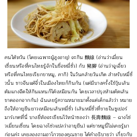
คนไต้หวัน (โดยเฉพาะผู้สูงอายุ) จะกิน 麵線 (อ่านว่าเมี่ยน
เซี่ยนหรือที่คนไทยรู้จักในชื่อหมี่ซั่ว) กับ 豬腳 (อ่านว่าจูเจี่ยว
หรือที่คนไทยเรียกขาหมู, คากิ) ในวันคล้ายวันเกิด สำหรับหมี่ซั่
วนั้น ชาวจีนแต้จิ๋วในเมืองไทยก็กินกัน (แต่มีบางครั้งใช้วุ้นเส้น
ต้มแกงจืดให้กินแทนก็ได้เหมือนกัน โดยเวลาปรุงห้ามตัดเส้น
ขาดออกจากกัน) ฉันเลยรู้ความหมายมาตั้งแต่เด็กแล้วว่า หมาย
ถึงให้อายุยืนยาวเหมือนเส้นหมี่ซั่ว (เส้นหมี่ซั่วที่ขายในซูเปอร์
มาร์เกตที่นี่ บางยี่ห้อจะเขียนไว้หน้าซองว่า 長壽麵線 – ฉางโซ่
วเมี่ยนเซี่ยน โดยฉางโซ่วแปลว่าอายุยืน) แต่ขาหมูนี่ไม่เคยรู้มา
ก่อนค่ะ เคยลองถามอาโกวของคุณชาย ได้คำอธิบายว่า เกี่ยวกับ