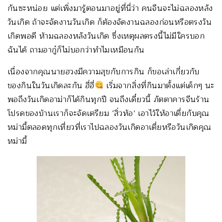
กันซะหน่อย แต่เพิ่งมารู้ตอนมาอยู่ที่นี่ว่า คนจีนจะไม่ฉลองหลัง
วันเกิด ถ้าจะจัดงานวันเกิด ก็ต้องจัดงานฉลองก่อนหรือตรงวัน
เกิดพอดี ห้ามฉลองหลังวันเกิด ซึ่งเหตุผลตรงนี้ไม่มีใครบอก
ฉันได้ ถามอากู๋ก็ไม่บอกว่าทำไมเหมือนกัน
เนื่องจากคุณนายฮวงมีความสุขกับการกิน ก็ขอเล่าเกี่ยวกับ
ของกินในวันเกิดละกัน ฮี่ฮี่
เริ่มจากสิ่งที่กินมาตั้งแต่เด็กๆ นะ
พอถึงวันเกิดอาม่าก็ได้กินทุกปี จนถึงเดี๋ยวนี้ ภัตตาคารจีนร้าน
โปรดของบ้านเราก็จะจัดเตรียม ‘สิ่วท้อ’ เอาไว้ให้อาเตี่ยกับคุณ
หม่ามี้ตลอดทุกเที่ยวที่เราไปฉลองวันเกิดอาเตี่ยหรือวันเกิดคุณ
หม่ามี้