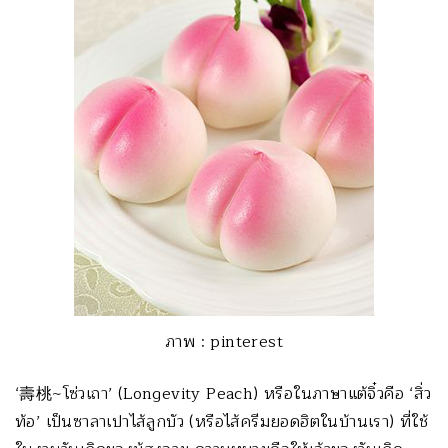
ภาพ : pinterest
‘壽桃~โซ่วเถา’ (Longevity Peach) หรือในภาษาแต้จิ๋วคือ ‘สิ่ว
ท้อ’ เป็นซาลาเปาไส้ลูกบัว (หรือไส้ครีมยอดฮิตในบ้านเรา) ที่ใช้