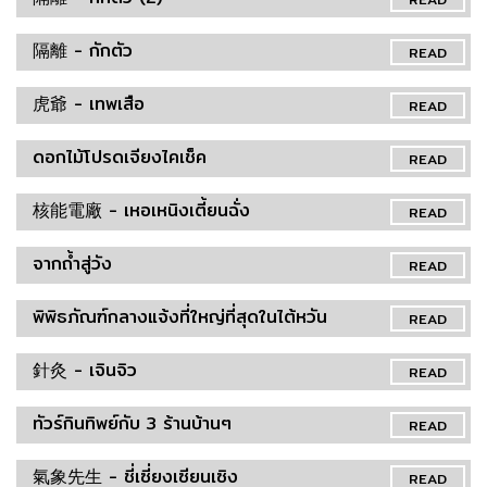
隔離 - กักตัว
READ
虎爺 - เทพเสือ
READ
ดอกไม้โปรดเจียงไคเช็ค
READ
核能電廠 - เหอเหนิงเตี้ยนฉั่ง
READ
จากถ้ำสู่วัง
READ
พิพิธภัณฑ์กลางแจ้งที่ใหญ่ที่สุดในไต้หวัน
READ
針灸 - เจินจิว
READ
ทัวร์กินทิพย์กับ 3 ร้านบ้านๆ
READ
氣象先生 - ชี่เซี่ยงเซียนเซิง
READ