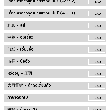
เรื่องเล่าจากคุณนายฮวงซีเนียร์ (Part 2)
READ
เรื่องเล่าจากคุณนายฮวงซีเนียร์ (Part 1)
READ
利息 - ลี่สี
READ
中藥 - จงเอี้ยว
READ
剪纸 - เจี่ยนจื่อ
READ
市長 - ซื่อจั่ง
READ
หวังอยู่ - 王羽
READ
大同電鍋 - ต้าถงเตี้ยนกัว
READ
ภาษาดอกไม้
READ
隔離 - กักตัว (2)
READ