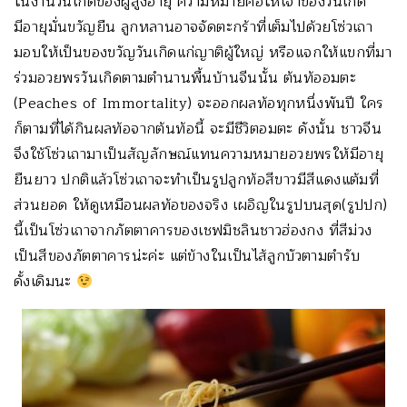
ในงานวันเกิดของผู้สูงอายุ ความหมายคือให้เจ้าของวันเกิด
มีอายุมั่นขวัญยืน ลูกหลานอาจจัดตะกร้าที่เต็มไปด้วยโซ่วเถา
มอบให้เป็นของขวัญวันเกิดแก่ญาติผู้ใหญ่ หรือแจกให้แขกที่มา
ร่วมอวยพรวันเกิดตามตำนานพื้นบ้านจีนนั้น ต้นท้ออมตะ
(Peaches of Immortality) จะออกผลท้อทุกหนึ่งพันปี ใคร
ก็ตามที่ได้กินผลท้อจากต้นท้อนี้ จะมีชีวิตอมตะ ดังนั้น ชาวจีน
จึงใช้โซ่วเถามาเป็นสัญลักษณ์แทนความหมายอวยพรให้มีอายุ
ยืนยาว ปกติแล้วโซ่วเถาจะทำเป็นรูปลูกท้อสีขาวมีสีแดงแต้มที่
ส่วนยอด ให้ดูเหมือนผลท้อของจริง เผอิญในรูปบนสุด(รูปปก)
นี้เป็นโซ่วเถาจากภัตตาคารของเชฟมิชลินชาวฮ่องกง ที่สีม่วง
เป็นสีของภัตตาคารน่ะค่ะ แต่ข้างในเป็นไส้ลูกบัวตามตำรับ
ดั้งเดิมนะ