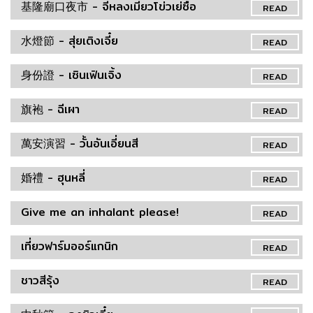
基隆廟口夜市 - จีหลงเมี่ยวโข่วเย่ซื่อ
READ
水燈節 - สุ่ยเติงเจี๋ย
READ
身份證 - เซินเฟินเจิ้ง
READ
旗袍 - ฉีเผา
READ
萬安演習 - วั้นอันเอี่ยนสี
READ
婚禮 - ฮุนหลี่
READ
Give me an inhalant please!
READ
เที่ยวฟาร์มออร์แกนิก
READ
ชาวสีรุ้ง
READ