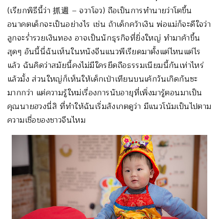
(เรียกพิธีนี้ว่า 抓週 – จวาโจว) ถือเป็นการทำนายว่าโตขึ้น
อนาคตเด็กจะเป็นอย่างไร เช่น ถ้าเด็กคว้าเงิน พ่อแม่ก็จะดีใจว่า
ลูกจะร่ำรวยเงินทอง อาจเป็นนักธุรกิจที่ยิ่งใหญ่ ทำมาค้าขึ้น
สุดๆ อันนี้นี่ฉันเห็นในหนังจีนแนวพีเรียดมาตั้งแต่ไหนแต่ไร
แล้ว ฉันคิดว่าสมัยนี้คงไม่มีใครยึดถือธรรมเนียมนี้กันเท่าไหร่
แล้วมั้ง ส่วนใหญ่ก็เห็นให้เด็กเป่าเทียนบนเค้กวันเกิดกันซะ
มากกว่า แต่ความรู้ใหม่เรื่องการนับอายุที่เพิ่งมารู้ตอนมาเป็น
คุณนายฮวงนี่สิ ที่ทำให้ฉันเริ่มสังเกตดูว่า มีแนวโน้มเป็นไปตาม
ความเชื่อของชาวจีนไหม