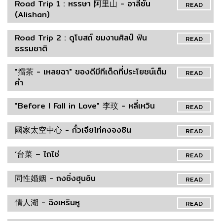
Road Trip 1 : หรรษา 阿里山 - อาลีซัน
READ
(Alishan)
Road Trip 2 : ดูโบสถ์ ชมงานศิลป์ ฟิน
READ
ธรรมชาติ
"擂茶 - เหลยฉา" ของดีมีทีเด็ดที่ประโยชน์เต็ม
READ
คำ
"Before I Fall in Love" 李玟 - หลี่เหวิน
READ
國家太空中心 - กั๋วเจียไท่คงจงซิน
READ
‘台菜 – ไถไช่
READ
同性婚姻 - ถงซิ่งฮุนอิน
READ
情人湖 - ฉิงเหรินหู
READ