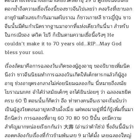
ตอนท้ายเรื่องนางเอกมาเสียชีวิตที่อายุ 29 ปี ดูเรื่องนี้จบเลย
ตอกย้ำถึงความเชื่อเรื่องนี้ของชาวจีนไปเลยว่า คงจริงที่เขาบอก
อายุข้ามตัวเลขเก้ากันมาแต่โบราณ ก็ชาวเกาหลี ชาวญี่ปุ่น ชาว
จีนนั้นมีต้นกำเนิดรากฐานมาจากที่แห่งเดียวกันนี่นา สำหรับ
ในกรณีของ เดวิด โบวี ก็เป็นตามความเชื่อนี้จริงๆ He
couldn’t make it to 70 years old…RIP…May God
bless your soul.
เรื่องถัดมาคือการฉลองวันเกิดของผู้สูงอายุ ขออธิบายเพิ่มนิด
นึงว่า ชาวจีนนิยมทำการฉลองวันเกิดให้เด็กทารกแล้วก็ผู้สูง
อายุ ช่วงอายุตรงกลางไม่ค่อยนิยมฉลองกัน นี่หมายถึงสมัย
โบราณนะคะ จำได้ว่าสมัยเด็กๆ จะได้ยินบ่อยๆ ว่า ฉลองแซยิด
ครบ 60 ปี ตอนนั้นก็คิดว่า อือ ท่าทางคนจีนเราจะเริ่มนับว่า
เป็นผู้สูงวัยตอนอายุหกสิบมั้งเนี่ย แต่พอมาอยู่ที่นี่ก็รู้เพิ่มขึ้นมา
อีกนิดว่า การฉลองที่อายุ 60 70 80 90 ปีนั้น จะมีความ
สำคัญมากหน่อยเรียกกันว่า 大壽 (อ่านว่าต้าโซ่ว) ซึ่งอันนี้ฉันว่า
สอดคล้องกับเรื่องที่ก้าวข้ามพ้นเลข 9 มาได้มั้ง เลยฉลองใหญ่