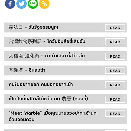
憲法日 - วันรัฐธรรมนูญ
READ
台灣飲食系列展 - ไถวันอิ่นสือซี่เลี่ยจั่น
READ
大稻埕+迪化街 - ต้าเต้าเฉิง+ตี๋ฮว้าเจีย
READ
基隆塔 - จีหลงถ่า
READ
คนในอยากออก คนนอกอยากเข้า
READ
เป็ดปักกิ่งสไตล์ไต้หวัน กับ 農曆 (หนงลี่)
READ
"Meet Warbie" เมื่อคุณนายฮวงปะทะเจ้านก
READ
อ้วนจอมกวน