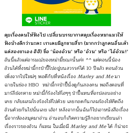
คุยเรื่องคนให้ฟังไป เปลี่ยนบรรยากาศคุยเรื่องหมาแมวให้
ฟังบ้างดีกว่านะคะ เราเคยมีลูกชายสี่ขา (มากกว่าลูกคนอื่นเค้า
แค่สองขาเอง ฮิฮิ) ชื่อ ‘น้องอ้วน’ หรือ ‘อ้วน’ หรือ ‘ไอ้อ้วน!’
อันนี้แล้วแต่อารมณ์ของหม่ามี้ขณะนั้นค่ะ ^^ แต่ตอนนี้น้อง
อ้วนได้ทิ้งหม่ามี้กะป่าปี๊ไปอยู่บนสวรรค์ได้ 10 ปีแล้ว ตอนอ้วน
เพิ่งจากไปใหม่ๆ พอดีกับที่หนังเรื่อง
Marley and Me
มา
ฉายในช่อง HBO หม่ามี้กะป่าปี๊นั่งดูกันสองคน พอถึงตอนที่
มาร์ลีย์จะตาย หม่ามี้ก็ร้องไห้โฮๆๆ ป่าปี๊แทนที่จะปลอบอย่าง
เคย กลับผสมโรงร้องไห้ไปด้วย เลยกอดกันกลมร้องไห้คิดถึง
อ้วนด้วยกันไปนั่นเลย เฮ้อ! หลังจากนั้นฉันก็ไปเอาหนังสือเรื่อง
นี้จากห้องสมุดมาอ่าน อ่านจบก็เกิดความรู้สึกอยากเขียนเล่า
เรื่องราวของอ้วน ก็แหม ในเมื่อมี
Marley and Me
ได้ ก็น่าจะ