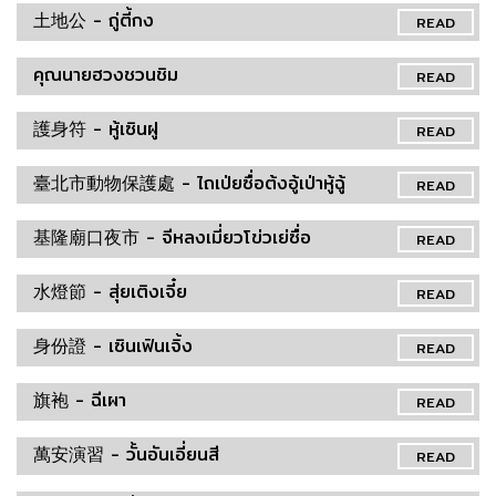
土地公 - ถู่ตี้กง
READ
คุณนายฮวงชวนชิม
READ
護身符 - หู้เซินฝู
READ
臺北市動物保護處 - ไถเป่ยซื่อต้งอู้เป่าหู้ฉู้
READ
基隆廟口夜市 - จีหลงเมี่ยวโข่วเย่ซื่อ
READ
水燈節 - สุ่ยเติงเจี๋ย
READ
身份證 - เซินเฟินเจิ้ง
READ
旗袍 - ฉีเผา
READ
萬安演習 - วั้นอันเอี่ยนสี
READ