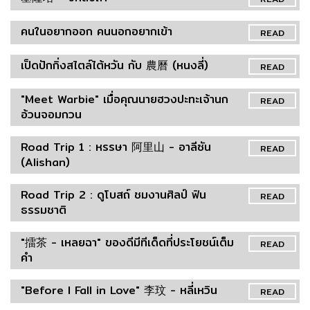
คนในอยากออก คนนอกอยากเข้า
READ
เป็ดปักกิ่งสไตล์ไต้หวัน กับ 農曆 (หนงลี่)
READ
"Meet Warbie" เมื่อคุณนายฮวงปะทะเจ้านก
READ
อ้วนจอมกวน
Road Trip 1 : หรรษา 阿里山 - อาลีซัน
READ
(Alishan)
Road Trip 2 : ดูโบสถ์ ชมงานศิลป์ ฟิน
READ
ธรรมชาติ
"擂茶 - เหลยฉา" ของดีมีทีเด็ดที่ประโยชน์เต็ม
READ
คำ
"Before I Fall in Love" 李玟 - หลี่เหวิน
READ