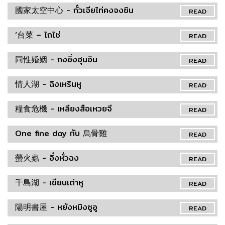
國家太空中心 - กั๋วเจียไท่คงจงซิน
READ
‘台菜 – ไถไช่
READ
同性婚姻 - ถงซิ่งฮุนอิน
READ
情人湖 - ฉิงเหรินหู
READ
糧食危機 - เหลียงสือเหวยจี
READ
One fine day กับ 烏骨雞
READ
螢火蟲 - อิ๋งหั่วฉง
READ
千島湖 - เชียนเต่าหู
READ
陽明書屋 - หยังหมิงซูอู
READ