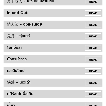
月下老人 - เยว่เซี่ยเหล่าเหริน
READ
In and Out
READ
情人節 - ฉิงเหรินเจี๋ย
READ
鬼月 - กุ่ยเยว่
READ
โบกมือลา
READ
มังกรนำทาง
READ
เขาดินไทเป
READ
快炒 - ไคว่เฉ่า
READ
หนีร้อนไปพึ่งเย็น
READ
เกี๊ยว
READ