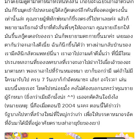
มาโดยไม่ดูตาม้าตาหมาที่ไหนทั้งสิ้น เกือบจะเฉี่ยวเอาเจ้าตัวเล็ก
มันก็รีบมุดเข้าไปหลบอยู่ใต้สกู๊ตเตอร์อีกคันที่จอดอยู่ตรงนั้น
เท่านั้นล่ะ คุณชายผู้พิทักษ์หมาก็ขี่รถตรงรี่ไปหาเลยค่ะ แล้วก็
พยายามเรียกเจ้าสี่ขาที่ตัวสั่นพึ่บๆให้ออกมา คุณชายเรียกให้
มันขึ้นสกู๊ตเตอร์ของเรา มันก็พยายามตะกายขึ้นมาค่ะ เลยมอง
ตากันว่าจะเอาไงดีเนี่ย ฉันก็นึกขึ้นได้ว่า ทางผ่านกลับบ้านของ
เรามีคลินิกสัตวแพทย์นี่นา เราเอาไปถามเค้าดีมั้นว่า ที่นี่มีไหม
ประเภทสถานที่ของเทศบาลที่เราจะเอาไปฝากไว้เผื่อเจ้าของจะ
มาตามหา พอเราเอาไปที่ร้านหมอหมา เขาก็บอกว่ามี แต่ถ้าไม่มี
ใครมารับไป ครบ 7 วันเขาก็กำจัดหมาซะ เฮ้ย! อะไรวะ! เล่น
แบบนี้เลยเรอะ โหดไปหน่อยมั้ง คงไม่ต้องบอกนะคะว่าคุณชาย
ผู้รักหมา (ยิ่งกว่าเมียอีกมั้งน่ะ ^^) เธอจะตัดสินใจยังไง
(หมายเหตุ: นี่คือเมื่อตอนปี 2004 นะคะ ตอนนี้ได้ข่าวว่า
รัฐบาลไปหาที่สร้างใหม่ที่ใหญ่กว่าเก่า เพื่อให้บรรดาหมาจรจัด
ที่จับมาได้มีที่อยู่อาศัยตราบเท่าอายุขัยของเขา)