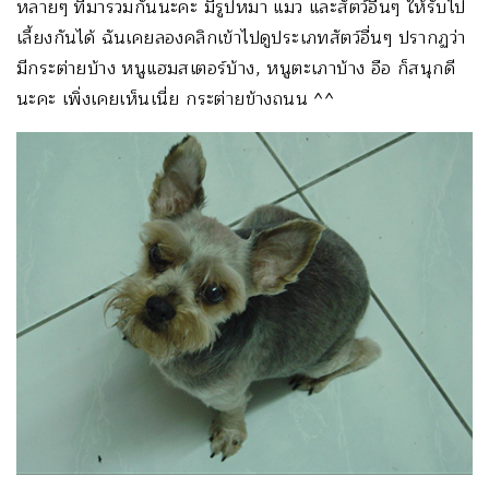
หลายๆ ที่มารวมกันนะคะ มีรูปหมา แมว และสัตว์อื่นๆ ให้รับไป
เลี้ยงกันได้ ฉันเคยลองคลิกเข้าไปดูประเภทสัตว์อื่นๆ ปรากฏว่า
มีกระต่ายบ้าง หนูแฮมสเตอร์บ้าง, หนูตะเภาบ้าง อือ ก็สนุกดี
นะคะ เพิ่งเคยเห็นเนี่ย กระต่ายข้างถนน ^^