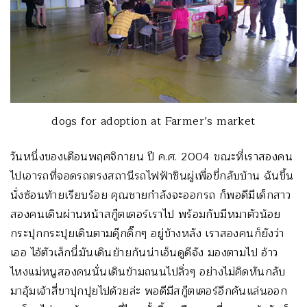
dogs for adoption at Farmer’s market
วันหนึ่งของเดือนพฤศจิกายน ปี ค.ศ. 2004 ขณะที่เราสองคน
ไปเอารถที่จอดรถตรงสถานีรถไฟฟ้าซินผู่เพื่อขี่กลับบ้าน ฉันขึ้น
นั่งซ้อนท้ายเรียบร้อย คุณชายกำลังจะออกรถ ก็พอดีมีเด็กสาว
สองคนเดินผ่านหน้าสกู๊ตเตอร์เราไป พร้อมกับมีหมาตัวน้อย
กระปุกกระปุยเดินตามดุ๊กดิ๊กๆ อยู่ข้างหลัง เราสองคนก็ยังว่า
เออ ไอ้ตัวเล็กนี่มันเดินย้ายก้นน่าเอ็นดูดีจัง มองตามไป อ้าว
ไหงแม่หนูสองคนนั่นเดินข้ามถนนไปลิ่วๆ อย่างไม่คิดหันกลับ
มาอุ้มเจ้าสี่ขาปุกปุยไปด้วยล่ะ พอดีมีสกู๊ตเตอร์อีกคันแล่นออก