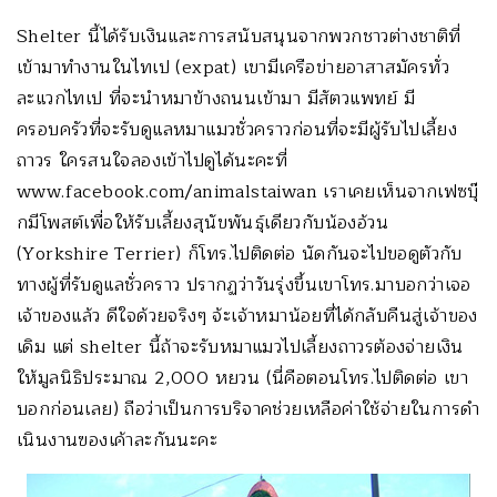
Shelter นี้ได้รับเงินและการสนับสนุนจากพวกชาวต่างชาติที่
เข้ามาทำงานในไทเป (expat) เขามีเครือข่ายอาสาสมัครทั่ว
ละแวกไทเป ที่จะนำหมาข้างถนนเข้ามา มีสัตวแพทย์ มี
ครอบครัวที่จะรับดูแลหมาแมวชั่วคราวก่อนที่จะมีผู้รับไปเลี้ยง
ถาวร ใครสนใจลองเข้าไปดูได้นะคะที่
www.facebook.com/animalstaiwan เราเคยเห็นจากเฟซบุ๊
กมีโพสต์เพื่อให้รับเลี้ยงสุนัขพันธุ์เดียวกับน้องอ้วน
(Yorkshire Terrier) ก็โทร.ไปติดต่อ นัดกันจะไปขอดูตัวกับ
ทางผู้ที่รับดูแลชั่วคราว ปรากฏว่าวันรุ่งขึ้นเขาโทร.มาบอกว่าเจอ
เจ้าของแล้ว ดีใจด้วยจริงๆ จ้ะเจ้าหมาน้อยที่ได้กลับคืนสู่เจ้าของ
เดิม แต่ shelter นี้ถ้าจะรับหมาแมวไปเลี้ยงถาวรต้องจ่ายเงิน
ให้มูลนิธิประมาณ 2,000 หยวน (นี่คือตอนโทร.ไปติดต่อ เขา
บอกก่อนเลย) ถือว่าเป็นการบริจาคช่วยเหลือค่าใช้จ่ายในการดำ
เนินงานฃองเค้าละกันนะคะ