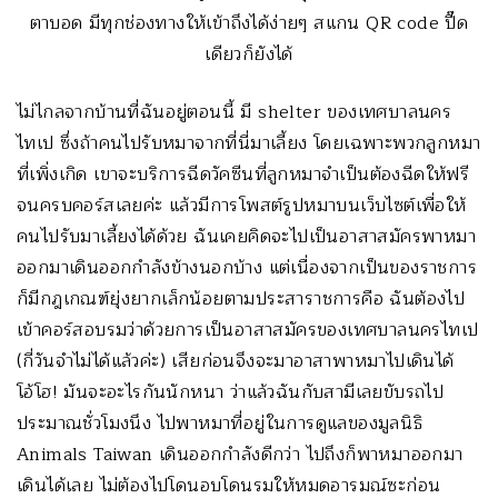
ตาบอด มีทุกช่องทางให้เข้าถึงได้ง่ายๆ สแกน QR code ปื๊ด
เดียวก็ยังได้
ไม่ไกลจากบ้านที่ฉันอยู่ตอนนี้ มี shelter ของเทศบาลนคร
ไทเป ซึ่งถ้าคนไปรับหมาจากที่นี่มาเลี้ยง โดยเฉพาะพวกลูกหมา
ที่เพิ่งเกิด เขาจะบริการฉีดวัคซีนที่ลูกหมาจำเป็นต้องฉีดให้ฟรี
จนครบคอร์สเลยค่ะ แล้วมีการโพสต์รูปหมาบนเว็บไซต์เพื่อให้
คนไปรับมาเลี้ยงได้ด้วย ฉันเคยคิดจะไปเป็นอาสาสมัครพาหมา
ออกมาเดินออกกำลังข้างนอกบ้าง แต่เนื่องจากเป็นของราชการ
ก็มีกฎเกณฑ์ยุ่งยากเล็กน้อยตามประสาราชการคือ ฉันต้องไป
เข้าคอร์สอบรมว่าด้วยการเป็นอาสาสมัครของเทศบาลนครไทเป
(กี่วันจำไม่ได้แล้วค่ะ) เสียก่อนจึงจะมาอาสาพาหมาไปเดินได้
โอ้โฮ! มันจะอะไรกันนักหนา ว่าแล้วฉันกับสามีเลยขับรถไป
ประมาณชั่วโมงนึง ไปพาหมาที่อยู่ในการดูแลของมูลนิธิ
Animals Taiwan เดินออกกำลังดีกว่า ไปถึงก็พาหมาออกมา
เดินได้เลย ไม่ต้องไปโดนอบโดนรมให้หมดอารมณ์ซะก่อน