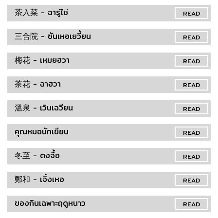
茶入菜 - ฉารู่ไช่
READ
三合院 - ซันเหอเยวี้ยน
READ
梅花 - เหมยฮวา
READ
茶花 - ฉาฮวา
READ
溫泉 - เวินเฉวียน
READ
คุณหมอนักเขียน
READ
冬至 - ตงจื้อ
READ
鄭和 - เจิ้งเหอ
READ
ของกินเฉพาะฤดูหนาว
READ