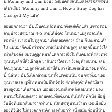
มี Mommy and Uan มั่งนะ ถึงขั้นคิดชื่อหนังสือเสร็จสรรพที
เดียวเชียว ‘Mommy and Uan … How a Stray Dog has
Changed My Life’
ขอบอกก่อนว่า ฉันเป็นคนกลัวหมามาตั้งแต่เด็กแล้ว เพราะตอน
อายุน่าจะประมาณ 4-5 ขวบได้มั้งคะ โดนหมาแม่ลูกอ่อนกัด
พวกพี่ๆ เขาชวนไปดูลูกหมาเพิ่งคลอดแถวๆ บ้าน ก็เลยตามเค้า
ไป แม่หมาก็คงนึกว่าพวกเราจะไปทำร้ายลูกๆ เลยลุกขึ้นมาวิ่งไล่
เห่าเสียงดัง ขบวนดูลูกหมาก็แตกกระเจิงไปกันคนละทิศละทาง
คุณหนูเล็กที่ตัวเล็กสุด ขาสั้นกว่าใครเขา วิ่งอยู่ท้ายขบวน เลย
โดนคุณหมาแม่ลูกอ่อนงับเข้าที่ต้นขา เป็นแผลเป็นมาจนทุกวัน
นี้ นี่ล่ะค่ะ ฉันถึงได้กลัวหมามาตั้งแต่ตอนนั้น จนกระทั่งมาเจอ
คุณชายเธอ ผู้ที่รักหมาเป็นชีวิตจิตใจ รักจริงๆค่ะ คือถ้ามีสาว
สวยจูงหมาเดินสวนมา เธอมองจนเหลียวหลังเลยนะคะ มอง
หมานะไม่ได้มองสาว แถมตอนที่แต่งงานกันได้สักพักนึง มีอยู่
วันนึงที่เธอกลับมาจากทำงาน เปิดประตูบ้านเข้ามา เจอเมียนั่ง
จ้องทีวีเป๋ง ไม่กระดุกกระดิก เธอก็บอกว่า เนี่ยสมัยก่อนที่บ้าน