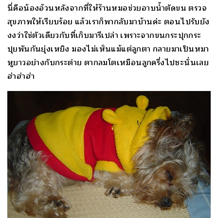
นี่คือน้องอ้วนหลังจากที่ให้ร้านหมอช่วยอาบน้ำตัดขน ตรวจ
สุขภาพให้เรียบร้อย แล้วเราก็พากลับมาบ้านค่ะ ตอนไปรับยัง
งงว่าใช่ตัวเดียวกับที่เก็บมารึเปล่า เพราะจากขนกระปุกกระ
ปุยพันกันยุ่งเหยิง มองไม่เห็นแม้แต่ลูกตา กลายมาเป็นหมา
หูยาวอย่างกับกระต่าย ตากลมโตเหมือนลูกครึ่งไปซะนั่นเลย
ฮ่าฮ่าฮ่า