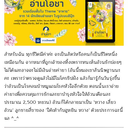
สำหรับฉัน ทุกชีวิตมีค่าค่ะ จะเป็นสัตว์หรือคนก็เป็นชีวิตหนึ่ง
เหมือนกัน จากหมาที่ถูกเจ้าของทิ้งเพราะทนเห็นอ้วนชักบ่อยๆ
ไม่ได้และอาจจะไม่มีเงินจ่ายค่ายา (อันนี้หมอเขาสันนิษฐานนะ
คะ เพราะว่าตรวจดูแล้วไม่มีไมโครชิปฝัง แล้วก็มารู้กันวันรุ่งขึ้น
ว่าอ้วนเป็นโรคลมบ้าหมูแถมโรคหัวใจอีกด้วย ตอนนั้นเราจ่าย
ค่ายาเพื่อควบคุมการชักและยาบำรุงหัวใจให้อ้วนเดือนละ
ประมาณ 2,500 หยวน) อ้วนก็ได้กลายมาเป็น ‘หวาง เสี่ยว
อ้วน’ ลูกชายสี่ขาของ ‘ใต้เท้ากับฮูหยิน หวาง’ ด้วยประการฉะนี้
แล ^_^