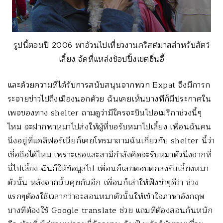
รูปนี้ตอนปี 2006 พาอ้วนไปเที่ยวงานคริสต์มาสสำหรับสัตว์
เลี้ยง จัดที่แหล่งช็อปปิ้งเขตซิ่นอี้
และด้วยความที่ได้รับการสนับสนุนจากพวก Expat จึงมีการก
ระจายข่าวไปถึงเมืองนอกด้วย ฉันเคยเห็นบางทีก็มีประกาศใน
เพจของทาง shelter ถามดูว่ามีใครจะบินไปอเมริกาช่วงนี้ๆ
ไหม จะฝากพาหมาไปส่งให้ผู้ที่ขอรับหมาไปเลี้ยง เพื่อนฉันคน
นึงอยู่ที่แคลิฟอร์เนียก็เคยโทรมาถามฉันเกี่ยวกับ shelter นี้ว่า
เชื่อถือได้ไหม เพราะเธอและสามีกำลังคิดจะรับหมาตัวนึงจากที่
นี่ไปเลี้ยง ฉันก็ให้ข้อมูลไป เพื่อนก็เลยตอบตกลงรับเลี้ยงหมา
ตัวนั้น หลังจากนั้นคุยกันอีก เพื่อนก็เล่าให้ฟังขำๆดีว่า ช่วง
แรกๆต้องใช้เวลากว่าจะสอนหมาตัวนั้นให้เข้าใจภาษาอังกฤษ
บางทีต้องใช้ Google translate ช่วย แถมทีต้องสอนกันหนัก