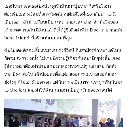
เธอมีหมา พอเธอเปิดประตูเข้าบ้านมาปุ๊บหมาก็จะรีบวิ่งมา
ต้อนรับเธอ พร้อมทั้งกระโดดโลดเต้นดีใจที่เธอกลับมา แต่นี่
เมียเธอ… อ้าว! เปรียบเมียกะหมาเลยเรอะ ฮ่าฮ่าฮ่า ก็จริงของ
เค้านะคะ พอฉันมีอ้วนแล้วถึงได้รู้ซึ้งถึงคำที่ว่า Dog is a man’s
best friend นี่จริงแท้แน่นอนที่สุด
ฉันไม่เคยคิดจะเลี้ยงหมาเลยค่ะชีวิตนี้ ถึงสามีจะรักหมาแค่ไหน
ก็ตาม เพราะ หนึ่ง ไม่เคยมีความรู้เกี่ยวกับหมาใดๆทั้งสิ้น สอง
รู้สึกว่าหมาต้องทำบ้านสกปรกเลอะเทอะแน่ๆ และสาม ก็กลัว
หมานี่คะ ต่อให้กลัวน้อยลงตั้งแต่มาเจอกะคุณชายเธอก็เถอะ
ยังไงๆ ก็ไม่เอาด้วยหรอก แต่ก็นะ คงเป็นเพราะเราผูกพันกันมา
แต่ปางก่อน เลยทำให้อ้วนกลายมาเป็นลูกรักของเราจนได้