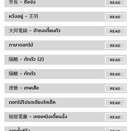
市長 - ซื่อจั่ง
READ
หวังอยู่ - 王羽
READ
大同電鍋 - ต้าถงเตี้ยนกัว
READ
ภาษาดอกไม้
READ
隔離 - กักตัว (2)
READ
隔離 - กักตัว
READ
虎爺 - เทพเสือ
READ
ดอกไม้โปรดเจียงไคเช็ค
READ
核能電廠 - เหอเหนิงเตี้ยนฉั่ง
READ
จากถ้ำสู่วัง