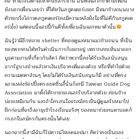
คือ ห้ามวิ่งไล่ตามเห่าคนขี่จักรยาน ฉันฟังแล้วก็ขำตามเพื่อน
ยังบอกเพื่อนเลยว่า ที่ไต้หวันสกูตเตอร์เยอะ มีหมาข้างถนนบาง
ตัวชอบวิ่งไล่กวดสกูตเตอร์(คงมีความหลังฝังใจที่ไม่ดีกับสกูตเต
อร์มั้ง) แต่ตอนนี้แฮปปี้กันดีทั้งเพื่อนฉันและหมาตัวนั้น
ฉันรู้ว่ามีอีกหลาย shelter ที่คอยดูแลหมาแมวข้างถนน ที่เป็น
ของพวกคนไต้หวันดำเนินการก็เยอะอยู่ เพราะเคยเห็นมาออก
บูธตามงานที่เกี่ยวกับสัตว์ คิดว่าพวกนี้คงได้รับเงินสนับสนุน
จากรัฐบาลบ้างแล้วหาเงินบริจาคเพิ่มเองด้วย หรือที่ทำไปด้วย
ความเมตตาล้วนๆ โดยไม่ได้รับเงินสนับสนุนก็มี อย่างที่ตรง
แถวแหล่งช้อปปิ้งตรงเขตซิ่นอี้นั่นก็จะมี Taiwan Guide Dog
Association มาตั้งโต๊ะขายของและรับบริจาคด้วย ค่อนข้าง
บ่อยเหมือนกัน และถ้าใครสนใจจะสมัครเป็นผู้ดูแลรับหมาไป
ฝึกก่อนที่จะถึงอายุเข้าโรงเรียนจริงๆ ของหมาช่วยคนตาบอดก็
กรอกใบสมัครกันตรงนั้นได้เลย
นอกจากนี้สามีฉันก็ไปดาวน์โหลดแอปมา คิดว่าคงเป็นของ