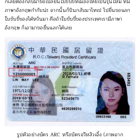
ก็เลยต้องกลับมาขอเปลี่ยนใบขับขี่ที่เมืองไทยเป็นรุ่นใหม่ ที่มี
ภาษาอังกฤษกำกับน่ะ จากนั้นก็บินกลับมาไทเป ไปยื่นขอแลก
ใบขับขี่ของไต้หวันมา คือถ้าใบขับขี่ของประเทศเรามีภาษา
อังกฤษ ก็เอามาขอยื่นแลกได้เลย
รูปตัวอย่างบัตร ARC หรือบัตรจวีหลิวเจิ้ง (ภาพจาก