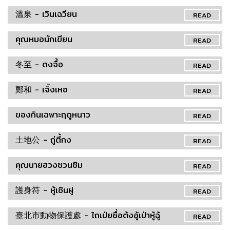
溫泉 - เวินเฉวียน
READ
คุณหมอนักเขียน
READ
冬至 - ตงจื้อ
READ
鄭和 - เจิ้งเหอ
READ
ของกินเฉพาะฤดูหนาว
READ
土地公 - ถู่ตี้กง
READ
คุณนายฮวงชวนชิม
READ
護身符 - หู้เซินฝู
READ
臺北市動物保護處 - ไถเป่ยซื่อต้งอู้เป่าหู้ฉู้
READ