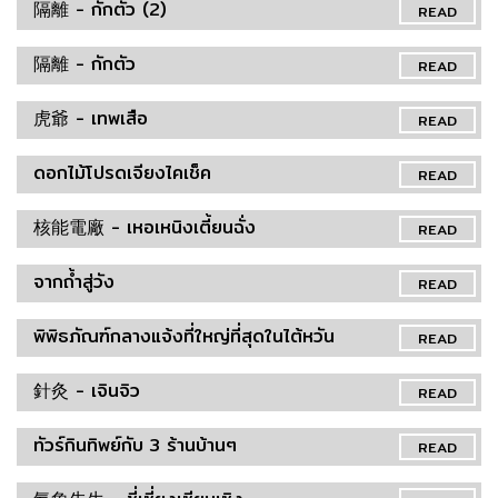
隔離 - กักตัว (2)
READ
隔離 - กักตัว
READ
虎爺 - เทพเสือ
READ
ดอกไม้โปรดเจียงไคเช็ค
READ
核能電廠 - เหอเหนิงเตี้ยนฉั่ง
READ
จากถ้ำสู่วัง
READ
พิพิธภัณฑ์กลางแจ้งที่ใหญ่ที่สุดในไต้หวัน
READ
針灸 - เจินจิว
READ
ทัวร์กินทิพย์กับ 3 ร้านบ้านๆ
READ