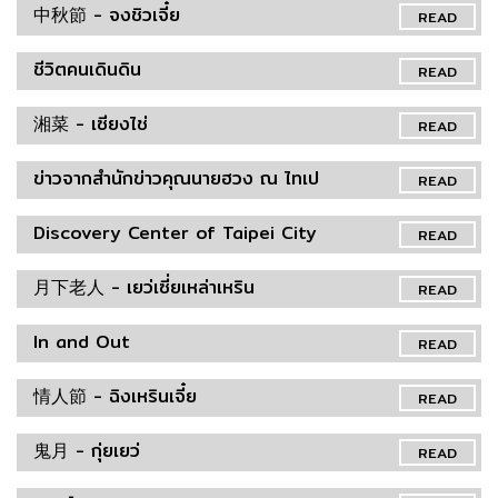
中秋節 - จงชิวเจี๋ย
READ
ชีวิตคนเดินดิน
READ
湘菜 - เซียงไช่
READ
ข่าวจากสำนักข่าวคุณนายฮวง ณ ไทเป
READ
Discovery Center of Taipei City
READ
月下老人 - เยว่เซี่ยเหล่าเหริน
READ
In and Out
READ
情人節 - ฉิงเหรินเจี๋ย
READ
鬼月 - กุ่ยเยว่
READ