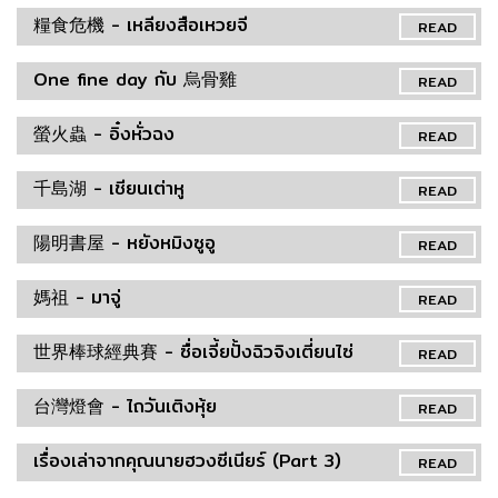
糧食危機 - เหลียงสือเหวยจี
READ
One fine day กับ 烏骨雞
READ
螢火蟲 - อิ๋งหั่วฉง
READ
千島湖 - เชียนเต่าหู
READ
陽明書屋 - หยังหมิงซูอู
READ
媽祖 - มาจู่
READ
世界棒球經典賽 - ซื่อเจี้ยปั้งฉิวจิงเตี่ยนไซ่
READ
台灣燈會 - ไถวันเติงหุ้ย
READ
เรื่องเล่าจากคุณนายฮวงซีเนียร์ (Part 3)
READ