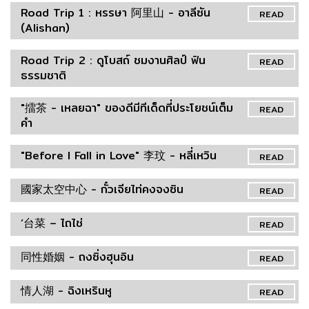
Road Trip 1 : หรรษา 阿里山 - อาลีซัน
READ
(Alishan)
Road Trip 2 : ดูโบสถ์ ชมงานศิลป์ ฟิน
READ
ธรรมชาติ
"擂茶 - เหลยฉา" ของดีมีทีเด็ดที่ประโยชน์เต็ม
READ
คำ
"Before I Fall in Love" 李玟 - หลี่เหวิน
READ
國家太空中心 - กั๋วเจียไท่คงจงซิน
READ
‘台菜 – ไถไช่
READ
同性婚姻 - ถงซิ่งฮุนอิน
READ
情人湖 - ฉิงเหรินหู
READ