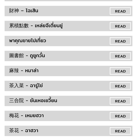
財神 – ไฉเสิน
READ
累積點數 - เหล่ยจีเตี่ยนซู่
READ
พาคุณชายไปเที่ยว
READ
圖書館 - ถูซูกวั่น
READ
麻辣 - หมาล่า
READ
茶入菜 - ฉารู่ไช่
READ
三合院 - ซันเหอเยวี้ยน
READ
梅花 - เหมยฮวา
READ
茶花 - ฉาฮวา
READ