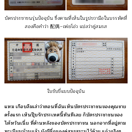
บัตรประชาชนรุ่นปัจจุบัน ซึ่งตามที่เห็นในรูปขวามือในบรรทัดที่
สองคือคำว่า 配偶~เพ่ยโอ่ว แปลว่าคู่สมรส
ใบขับขี่แบบปัจจุบัน
แหม เกือบลืมเล่าว่าตอนที่ฉันเห็นบัตรประชาชนของคุณชาย
ครั้งแรก เห็นปุ๊บรักประเทศนี้ทันทีเลย ก็บัตรประชาชนของ
ไต้หวันเนี่ย ที่ด้านหลังของบัตรประชาชน นอกจากที่อยู่ตาม
ทะเบียนบ้านแล้ว ยังมีชื่อของคู่สมรสระบุไว้ด้วย แจ๋วจริงๆ