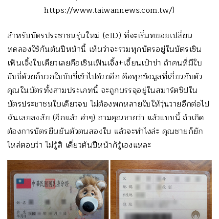
https://www.taiwannews.com.tw/)
สำหรับบัตรประชาชนรุ่นใหม่ (eID) ที่จะเริ่มทยอยเปลี่ยน
ทดลองใช้กันต้นปีหน้านี้ เห็นว่าจะรวมทุกบัตรอยู่ในบัตรเซิน
เฟินเจิ้งใบเดียวเลยคือเซินเฟินเจิ้ง+เจี้ยนเป๋าข่า ถ้าคนที่มีใบ
ขับขี่ด้วยก็บวกใบขับขี่เข้าไปด้วยอีก คือทุกข้อมูลที่เกี่ยวกับตัว
คุณในบัตรทั้งสามประเภทนี้ จะถูกบรรจุอยู่ในสมาร์ตชิปใน
บัตรประชาชนใบเดียวจบ ไม่ต้องพกหลายใบให้วุ่นวายอีกต่อไป
ฉันเลยสงสัย (อีกแล้ว ฮ่าๆ) ถามคุณชายว่า แล้วแบบนี้ ถ้าเกิด
ต้องการบัตรยืนยันตัวตนสองใบ แล้วจะทำไงล่ะ คุณชายก็ยัก
ไหล่ตอบว่า ไม่รู้สิ เดี๋ยวต้นปีหน้าก็รู้เองแหละ