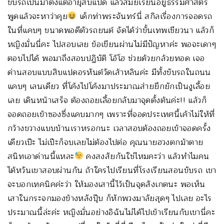
ขับรถเป็นมาตั้งแต่อายุสิบแปด แล้วสมัยเรียนอยู่ธรรมศาสตร์
พูดแล้วจะหาว่าคุย
เด็กท่าพระจันทร์นี่ สกิลเรื่องการจอดรถ
ในที่แคบๆ ขนาดพอดีตัวรถยนต์ จัดได้ว่าขั้นเทพเชียวนา แล้วก็
หญิงมั่นนี่คะ ไปสอบเลย ข้อเขียนผ่านไม่มีปัญหาค่ะ พอจะเดาๆ
ตอบไปได้ พอมาถึงสอบปฏิบัติ โอ้โฮ ช่วยด้วยกล้วยทอด เจอ
ด่านสอบแบบสิบแปดอรหันต์วัดเส้าหลินค่ะ มีทั้งขับรถในถนน
แคบๆ เลนเดียว ที่โค้งไปโค้งมาประมาณส่ายยึกยักเป็นงูเลื้อย
เลย เดินหน้าเสร็จ ต้องถอยเลื้อยกลับมาจุดตั้งต้นค่ะ!! แล้วก็
จอดถอยเข้าซองซึ่งแคบมากๆ เพราะที่จอดประเทศนี้เค้าไม่ให้ที่
กว้างขวางแบบบ้านเราหรอกนะ เวลาสอบต้องถอยเข้าจอดครั้ง
เดียวเป๊ะ ไม่เป๊ะก็จบเลยไม่ต้องไปต่อ คุณนายฮวงตกม้าตาย
สนิทเอาด่านนี้แหละ
คงสงสัยกันใช่ไหมคะว่า แล้วทำไมคน
ไต้หวันเขาสอบผ่านกัน ถ้าใครไปเรียนที่โรงเรียนสอนขับรถ เขา
จะบอกเทคนิคค่ะว่า ให้มองเสานี้ไว้เป็นจุดสังเกตนะ พอเห็น
เสาในกระจกมองข้างหลังปุ๊บ ก็หักพวงมาลัยสุดๆ ไปเลย อะไร
ประมาณนี้ล่ะค่ะ หญิงมั่นอย่างอิฉันไม่ได้ไปเข้าเรียนกับเขานี่คะ