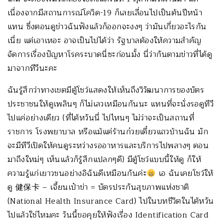
เนื่องจากมีสถานการณ์โควิด-19 ก็เลยเลื่อนไปเป็นต้นปีหน้า
แทน ซึ่งตอนดูข่าวฉันฟังแล้วก็ออกจะงงๆ ว่ามันเกี่ยวอะไรกัน
เนี่ย แต่เอาเหอะ อาจเป็นไปได้ว่า รัฐบาลต้องให้ความสำคัญ
จัดการเรื่องปัญหาโรคระบาดนี่ซะก่อนมั้ง นี่ว่ากันตามข่าวที่ได้ดู
มาจากทีวีนะคะ
ฉันรู้สึกว่าทางเขตมีตู้โชว์แสดงให้เห็นถึงวิวัฒนาการของบัตร
ประชาชนให้ดูเพลินๆ ก็ไม่เลวเหมือนกันนะ แทนที่จะนั่งรอดูทีวี
ไปแค่อย่างเดียว (ที่ไต้หวันนี่ ไปไหนๆ ไม่ว่าจะเป็นสถานที่
ราชการ โรงพยาบาล หรือแม้แต่ร้านก๋วยเตี๋ยวแถวบ้านฉัน มัก
จะมีทีวีเปิดให้คนดูระหว่างรออาหารและบริการไปพลางๆ ตอน
มาถึงใหม่ๆ เห็นแล้วก็รู้สึกแปลกๆดี) มีตู้โชว์แบบนี้ให้ดู ก็ให้
ความรู้แก่เยาวชนอย่างอิฉันดีเหมือนกันค่ะ
เอ ฉันเคยโชว์ให้
ดู 健保卡 – เจี้ยนเป๋าข่า = บัตรประกันสุขภาพแห่งชาติ
(National Health Insurance Card) ไปในบทชีวิตในไต้หวัน
ไปแล้วใช่ไหมคะ วันนี้ขอคุยให้ฟังเรื่อง Identification Card