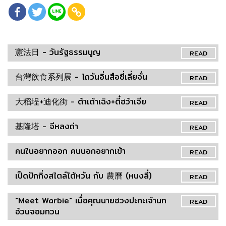
憲法日 - วันรัฐธรรมนูญ
READ
台灣飲食系列展 - ไถวันอิ่นสือซี่เลี่ยจั่น
READ
大稻埕+迪化街 - ต้าเต้าเฉิง+ตี๋ฮว้าเจีย
READ
基隆塔 - จีหลงถ่า
READ
คนในอยากออก คนนอกอยากเข้า
READ
เป็ดปักกิ่งสไตล์ไต้หวัน กับ 農曆 (หนงลี่)
READ
"Meet Warbie" เมื่อคุณนายฮวงปะทะเจ้านก
READ
อ้วนจอมกวน