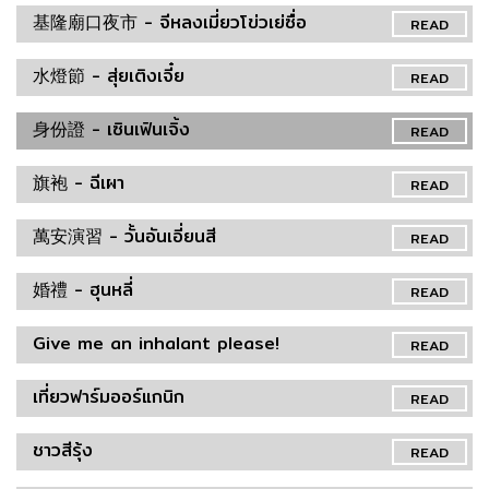
基隆廟口夜市 - จีหลงเมี่ยวโข่วเย่ซื่อ
READ
水燈節 - สุ่ยเติงเจี๋ย
READ
身份證 - เซินเฟินเจิ้ง
READ
旗袍 - ฉีเผา
READ
萬安演習 - วั้นอันเอี่ยนสี
READ
婚禮 - ฮุนหลี่
READ
Give me an inhalant please!
READ
เที่ยวฟาร์มออร์แกนิก
READ
ชาวสีรุ้ง
READ