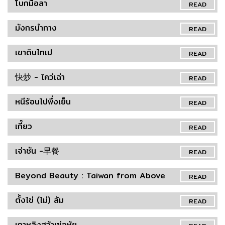
โบกมือลา
READ
มังกรนำทาง
READ
เขาดินไทเป
READ
快炒 - ไคว่เฉ่า
READ
หนีร้อนไปพึ่งเย็น
READ
เกี๊ยว
READ
เจ่าชัน -早餐
READ
Beyond Beauty : Taiwan from Above
READ
ตั้งไข่ (ไม่) ล้ม
READ
เกาหลิงฮว้าเซ่อหุ้ย