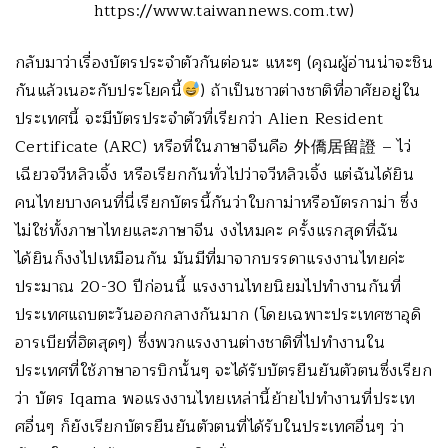
https://www.taiwannews.com.tw)
กลับมาว่าเรื่องบัตรประจำตัวกันต่อนะ แหะๆ (คุณผู้อ่านน่าจะชิน
กันแล้วเนอะกับประโยคนี้
) ถ้าเป็นชาวต่างชาติที่อาศัยอยู่ใน
ประเทศนี้ จะมีบัตรประจำตัวที่เรียกว่า Alien Resident
Certificate (ARC) หรือที่ในภาษาจีนคือ 外僑居留證 – ไว่
เฉียวจวีหลิวเจิ้ง หรือเรียกกันทั่วไปว่าจวีหลิวเจิ้ง แต่ฉันได้ยิน
คนไทยบางคนที่นี่เรียกบัตรนี้กันว่าใบกาม่าหรือบัตรกาม่า ซึ่ง
ไม่ใช่ทั้งภาษาไทยและภาษาจีน งงไหมคะ ครั้งแรกสุดที่ฉัน
ได้ยินก็งงไปเหมือนกัน มันมีที่มาจากบรรดาแรงงานไทยค่ะ
ประมาณ 20-30 ปีก่อนนี้ แรงงานไทยนิยมไปทำงานกันที่
ประเทศแถบตะวันออกกลางกันมาก (โดยเฉพาะประเทศซาอุดิ
อารเบียที่ฮิตสุดๆ) ซึ่งพวกแรงงานต่างชาติที่ไปทำงานใน
ประเทศที่ใช้ภาษาอารบิกนั้นๆ จะได้รับบัตรยืนยันตัวตนซึ่งเรียก
ว่า บัตร Iqama พอแรงงานไทยเหล่านี้ย้ายไปทำงานที่ประเท
ศอื่นๆ ก็ยังเรียกบัตรยืนยันตัวตนที่ได้รับในประเทศอื่นๆ ว่า