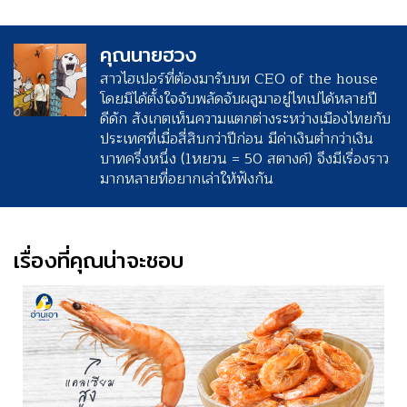
คุณนายฮวง
สาวไฮเปอร์ที่ต้องมารับบท CEO of the house
โดยมิได้ตั้งใจจับพลัดจับผลูมาอยู่ไทเปได้หลายปี
ดีดัก สังเกตเห็นความแตกต่างระหว่างเมืองไทยกับ
ประเทศที่เมื่อสี่สิบกว่าปีก่อน มีค่าเงินต่ำกว่าเงิน
บาทครึ่งหนึ่ง (1หยวน = 50 สตางค์) จึงมีเรื่องราว
มากหลายที่อยากเล่าให้ฟังกัน
เรื่องที่คุณน่าจะชอบ