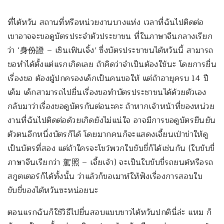
ที่ไต้หวัน สถานที่หรือหน่วยงานบางแห่ง เวลาที่ฉันไปติดต่อ
เขาอาจจะขอดูบัตรประจำตัวประขาชน ที่ในภาษาจีนกลางเรียก
ว่า ‘身份證 – เซินเฟินเจิ้ง’ ซึ่งบัตรประชาชนไต้หวันนี้ สามารถ
ขอทำได้ตั้งแต่แรกเกิดเลย ถ้าคิดว่าจำเป็นต้องใช้นะ โดยการยื่น
เรื่องขอ ต้องผู้ปกครองเด็กเป็นคนขอให้ แต่ถ้าอายุครบ 14 ปี
เต็ม เด็กสามารถไปยื่นเรื่องขอทำบัตรประชาชนได้ด้วยตัวเอง
กลับมาว่าเรื่องขอดูบัตรกันต่อนะคะ ถ้าหากเจ้าหน้าที่ของหน่วย
งานที่ฉันไปติดต่อด้วยเกิดยังไม่แน่ใจ อาจมีการขอดูบัตรยืนยัน
ตัวตนอีกหนึ่งบัตรก็ได้ โดยมากคนก็จะแสดงเจี้ยนเป่าข่าให้ดู
เป็นบัตรที่สอง แต่ถ้าใครจะโชว์พวกใบขับขี่ก็ได้เช่นกัน (ใบขับขี่
ภาษาจีนเรียกว่า 駕照 – เจี้ยเจ้า) จะเป็นใบขับขี่รถยนต์หรือรถ
สกูตเตอร์ก็ได้ทั้งนั้น ว่าแล้วก็ขอเมาท์ให้ฟังเรื่องการสอบใบ
ขับขี่ของไต้หวันซะหน่อยนะ
ตอนแรกฉันก็ใช้วิธีไปยื่นสอบแบบชาวไต้หวันปกตินี่ล่ะ แหม ก็