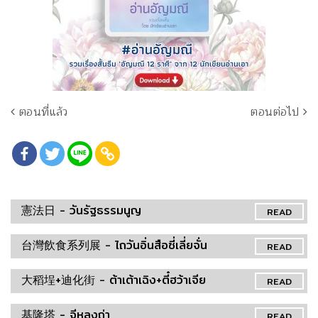
ตอนที่แล้ว
ตอนต่อไป
憲法日 - วันรัฐธรรมนูญ
READ
台灣飲食系列展 - ไถวันอิ่นสือซี่เลี่ยจั่น
READ
大稻埕+迪化街 - ต้าเต้าเฉิง+ตี๋ฮว้าเจีย
READ
基隆塔 - จีหลงถ่า
READ