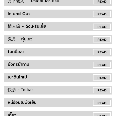
月下老人 - เยว่เซี่ยเหล่าเหริน
READ
In and Out
READ
情人節 - ฉิงเหรินเจี๋ย
READ
鬼月 - กุ่ยเยว่
READ
โบกมือลา
READ
มังกรนำทาง
READ
เขาดินไทเป
READ
快炒 - ไคว่เฉ่า
READ
หนีร้อนไปพึ่งเย็น
READ
เกี๊ยว
READ