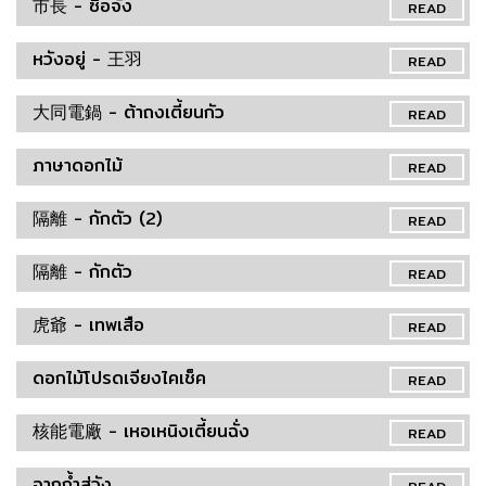
市長 - ซื่อจั่ง
READ
หวังอยู่ - 王羽
READ
大同電鍋 - ต้าถงเตี้ยนกัว
READ
ภาษาดอกไม้
READ
隔離 - กักตัว (2)
READ
隔離 - กักตัว
READ
虎爺 - เทพเสือ
READ
ดอกไม้โปรดเจียงไคเช็ค
READ
核能電廠 - เหอเหนิงเตี้ยนฉั่ง
READ
จากถ้ำสู่วัง
READ