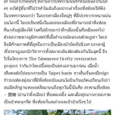
อะ ขอเล่าเกร็ดจิ๊บๆ ที่อ่านจากบทความนั้นซะหน่อยแล้วกันนะ
คะ จะได้รู้ที่มาที่ไปว่าทำไมฉันถึงอยากเล่าเรื่องหิ่งห้อยให้ฟัง
ในบทความบอกว่า ในบรรดาเมืองใหญ่ๆ ที่มีประชากรหนาแน่น
บนโลกนี้ ไทเปเป็นหนึ่งในสองของเมืองที่สามารถนำหิ่งห้อย
คืนกลับสู่เมืองได้ (แต่ไม่ยักบอกว่าอีกเมืองนั้นคือเมืองอะไร)
ด้วยสภาพทางภูมิศาสตร์ที่เอื้ออำนวยล้อมรอบด้วยภูเขา ไทเป
จึงมีศักยภาพดีที่สุดในการเป็นเมืองบำบัดเชิงนิเวศ บรรดาผู้
เชี่ยวชาญและนักวิชาการทั้งหลายเห็นพ้องต้องกันในจุดนี้ จึง
ริเริ่มโครงการ The Taiwanese firefly restoration
project ว่ากันว่าไทเปนี้เคยเป็นทะเลสาบมาก่อน เมื่อน้ำ
เหือดแห้งไปจนกลายเป็น Taipei basin ชาวฮั่นเริ่มลงมือปลูก
ข้าวบนท้องทุ่งนาที่มีหิ่งห้อยนับแสนโผบินกันฉวัดเฉวียนเริงร่า
จนมีหลักฐานหลงเหลือมาจนถึงทุกวันนี้นั่นคือ สะพานหิ่งห้อย
– 螢橋 (อ่านว่าอิ๋งเฉียว) ที่เขตจงเจิ้ง และเมื่อทุ่งนากลายสภาพ
เป็นป่าคอนกรีต หิ่งห้อยก็เลยล่าถอยเข้าป่าจริงๆ ไป