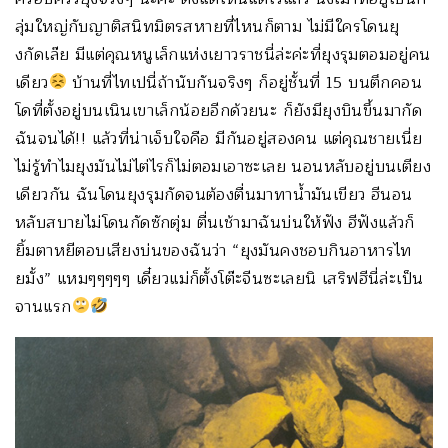
ลุ่มใหญ่กับญาติสนิทมิตรสหายที่ไหนก็ตาม ไม่มีใครโดนยุ
งกัดเล๊ย มีแต่คุณหนูเล็กแห่งเยาวราชนี่ล่ะค่ะที่ยุงรุมตอมอยู่คน
เดียว
บ้านที่ไทเปนี่ถ้านับกันจริงๆ ก็อยู่ชั้นที่ 15 บนตึกคอน
โดที่ตั้งอยู่บนเนินเขาเล็กน้อยอีกด้วยนะ ก็ยังมียุงบินขึ้นมากัด
ฉันจนได้!! แล้วที่น่าเจ็บใจคือ มีกันอยู่สองคน แต่คุณชายเนี่ย
ไม่รู้ทำไมยุงมันไม่ไต่ไรก็ไม่ตอมเอาซะเลย นอนหลับอยู่บนเตียง
เดียวกัน ฉันโดนยุงรุมกัดจนต้องตื่นมาทาน้ำมันเขียว ฮีนอน
หลับสบายไม่โดนกัดซักตุ่ม ตื่นเช้ามาฉันบ่นให้ฟัง ฮีฟังแล้วก็
ยิ้มตาหยีตอบเสียงบ่นของฉันว่า “ยุงมันคงชอบกินอาหารไท
ยมั้ง” แหมๆๆๆๆๆ เดี๋ยวแม่ก็ตั้งโต๊ะจีนซะเลยนิ เสริฟฮีนี่ล่ะเป็น
จานแรก