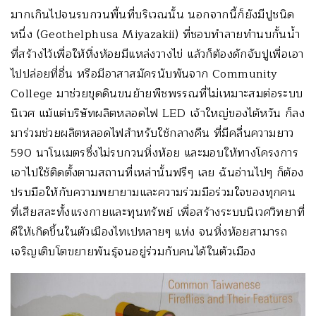
มากเกินไปจนรบกวนพื้นที่บริเวณนั้น นอกจากนี้ก็ยังมีปูชนิด
หนึ่ง (Geothelphusa Miyazakii) ที่ชอบทำลายทำนบกั้นน้ำ
ที่สร้างไว้เพื่อให้หิ่งห้อยมีแหล่งวางไข่ แล้วก็ต้องดักจับปูเพื่อเอา
ไปปล่อยที่อื่น หรือมีอาสาสมัครนับพันจาก Community
College มาช่วยขุดดินขนย้ายพืชพรรณที่ไม่เหมาะสมต่อระบบ
นิเวศ แม้แต่บริษัทผลิตหลอดไฟ LED เจ้าใหญ่ของไต้หวัน ก็ลง
มาร่วมช่วยผลิตหลอดไฟสำหรับใช้กลางคืน ที่มีคลื่นความยาว
590 นาโนเมตรซึ่งไม่รบกวนหิ่งห้อย และมอบให้ทางโครงการ
เอาไปใช้ติดตั้งตามสถานที่เหล่านั้นฟรีๆ เลย ฉันอ่านไปๆ ก็ต้อง
ปรบมือให้กับความพยายามและความร่วมมือร่วมใจของทุกคน
ที่เสียสละทั้งแรงกายและทุนทรัพย์ เพื่อสร้างระบบนิเวศวิทยาที่
ดีให้เกิดขึ้นในตัวเมืองไทเปหลายๆ แห่ง จนหิ่งห้อยสามารถ
เจริญเติบโตขยายพันธุ์จนอยู่ร่วมกับคนได้ในตัวเมือง