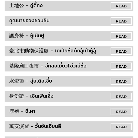
土地公 - ถู่ตี้กง
READ
คุณนายฮวงชวนชิม
READ
護身符 - หู้เซินฝู
READ
臺北市動物保護處 - ไถเป่ยซื่อต้งอู้เป่าหู้ฉู้
READ
基隆廟口夜市 - จีหลงเมี่ยวโข่วเย่ซื่อ
READ
水燈節 - สุ่ยเติงเจี๋ย
READ
身份證 - เซินเฟินเจิ้ง
READ
旗袍 - ฉีเผา
READ
萬安演習 - วั้นอันเอี่ยนสี
READ