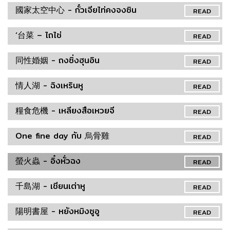
國家太空中心 - กั๋วเจียไท่คงจงซิน
READ
‘台菜 – ไถไช่
READ
同性婚姻 - ถงซิ่งฮุนอิน
READ
情人湖 - ฉิงเหรินหู
READ
糧食危機 - เหลียงสือเหวยจี
READ
One fine day กับ 烏骨雞
READ
螢火蟲 - อิ๋งหั่วฉง
READ
千島湖 - เชียนเต่าหู
READ
陽明書屋 - หยังหมิงซูอู
READ