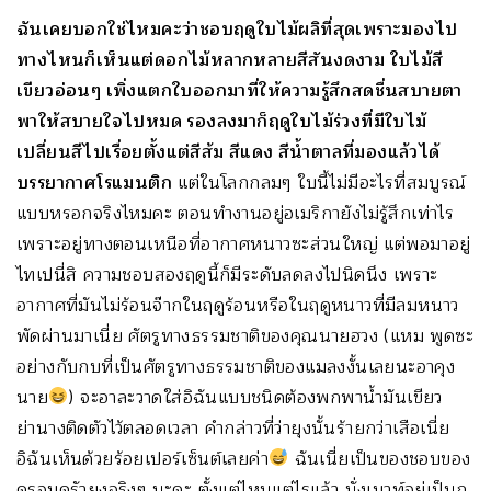
ฉันเคยบอกใช่ไหมคะว่าชอบฤดูใบไม้ผลิที่สุดเพราะมองไป
ทางไหนก็เห็นแต่ดอกไม้หลากหลายสีสันงดงาม ใบไม้สี
เขียวอ่อนๆ เพิ่งแตกใบออกมาที่ให้ความรู้สึกสดชื่นสบายตา
พาให้สบายใจไปหมด รองลงมาก็ฤดูใบไม้ร่วงที่มีใบไม้
เปลี่ยนสีไปเรื่อยตั้งแต่สีส้ม สีแดง สีน้ำตาลที่มองแล้วได้
บรรยากาศโรแมนติก
แต่ในโลกกลมๆ ใบนี้ไม่มีอะไรที่สมบูรณ์
แบบหรอกจริงไหมคะ ตอนทำงานอยู่อเมริกายังไม่รู้สึกเท่าไร
เพราะอยู่ทางตอนเหนือที่อากาศหนาวซะส่วนใหญ่ แต่พอมาอยู่
ไทเปนี่สิ ความชอบสองฤดูนี้ก็มีระดับลดลงไปนิดนึง เพราะ
อากาศที่มันไม่ร้อนจ๊ากในฤดูร้อนหรือในฤดูหนาวที่มีลมหนาว
พัดผ่านมาเนี่ย ศัตรูทางธรรมชาติของคุณนายฮวง (แหม พูดซะ
อย่างกับกบที่เป็นศัตรูทางธรรมชาติของแมลงงั้นเลยนะอาคุง
นาย
) จะอาละวาดใส่อิฉันแบบชนิดต้องพกพาน้ำมันเขียว
ย่านางติดตัวไว้ตลอดเวลา คำกล่าวที่ว่ายุงนั้นร้ายกว่าเสือเนี่ย
อิฉันเห็นด้วยร้อยเปอร์เซ็นต์เลยค่า
ฉันเนี่ยเป็นของชอบของ
ครอบครัวยุงจริงๆ นะคะ ตั้งแต่ไหนแต่ไรแล้ว นั่งเมาท์อยู่เป็นก