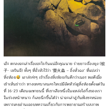
เอ๊ะ ตกลงจะเล่าเรื่องอะไรกันแน่จ๊ะคุณนาย ร่ายยาวเรื่องยุง (蚊
子- เหวินจึ) ทั้งๆ ที่จั่วหัวไว้ว่า ‘螢火蟲 – อิ๋งหั่วฉง’ ที่แปลว่า
หิ่งห้อย
เอาล่ะค่ะๆ เข้าเรื่องหิ่งห้อยกันดีกว่าเนอะ พอดีเมื่อ
เช้าเห็นข่าวว่า ทางเทศบาลนครไทเปมีจัดทัวร์ดูหิ่งห้อยตั้งแต่วัน
ที่ 16-23 เดือนเมษายนนี้ ที่เขาเสือหนึ่งในแหล่งไฮกิ้งของเรา
ในช่วงหน้าหนาว ก็เลยนึกขึ้นได้ว่า น่าจะเล่าสู่กันฟังซะหน่อย
เพราะเคยอ่านเจอบทความเกี่ยวกับการพยายามสร้างสภาพ