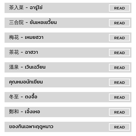
茶入菜 - ฉารู่ไช่
READ
三合院 - ซันเหอเยวี้ยน
READ
梅花 - เหมยฮวา
READ
茶花 - ฉาฮวา
READ
溫泉 - เวินเฉวียน
READ
คุณหมอนักเขียน
READ
冬至 - ตงจื้อ
READ
鄭和 - เจิ้งเหอ
READ
ของกินเฉพาะฤดูหนาว
READ