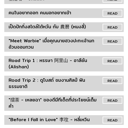
คนในอยากออก คนนอกอยากเข้า
READ
เป็ดปักกิ่งสไตล์ไต้หวัน กับ 農曆 (หนงลี่)
READ
"Meet Warbie" เมื่อคุณนายฮวงปะทะเจ้านก
READ
อ้วนจอมกวน
Road Trip 1 : หรรษา 阿里山 - อาลีซัน
READ
(Alishan)
Road Trip 2 : ดูโบสถ์ ชมงานศิลป์ ฟิน
READ
ธรรมชาติ
"擂茶 - เหลยฉา" ของดีมีทีเด็ดที่ประโยชน์เต็ม
READ
คำ
"Before I Fall in Love" 李玟 - หลี่เหวิน
READ