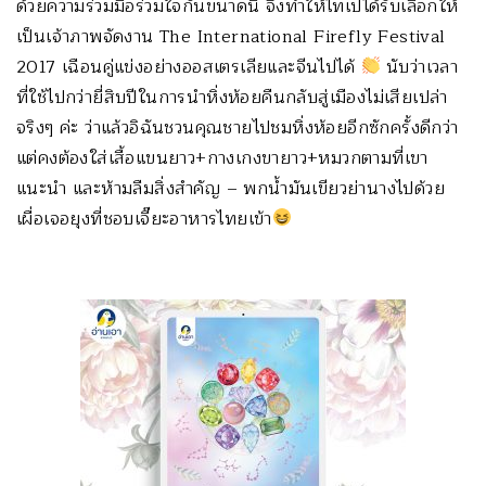
ด้วยความร่วมมือร่วมใจกันขนาดนี้ จึงทำให้ไทเปได้รับเลือกให้
เป็นเจ้าภาพจัดงาน The International Firefly Festival
2017 เฉือนคู่แข่งอย่างออสเตรเลียและจีนไปได้
นับว่าเวลา
ที่ใช้ไปกว่ายี่สิบปีในการนำหิ่งห้อยคืนกลับสู่เมืองไม่เสียเปล่า
จริงๆ ค่ะ ว่าแล้วอิฉันชวนคุณชายไปชมหิ่งห้อยอีกซักครั้งดีกว่า
แต่คงต้องใส่เสื้อแขนยาว+กางเกงขายาว+หมวกตามที่เขา
แนะนำ และห้ามลืมสิ่งสำคัญ – พกน้ำมันเขียวย่านางไปด้วย
เผื่อเจอยุงที่ชอบเจี๊ยะอาหารไทยเข้า