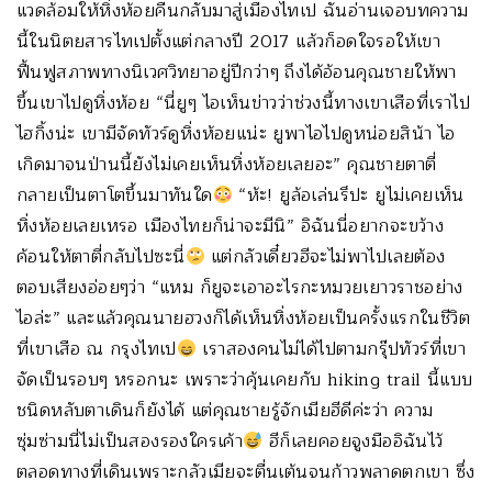
แวดล้อมให้หิ่งห้อยคืนกลับมาสู่เมืองไทเป ฉันอ่านเจอบทความ
นี้ในนิตยสารไทเปตั้งแต่กลางปี 2017 แล้วก็อดใจรอให้เขา
ฟื้นฟูสภาพทางนิเวศวิทยาอยู่ปีกว่าๆ ถึงได้อ้อนคุณชายให้พา
ขึ้นเขาไปดูหิ่งห้อย “นี่ยูๆ ไอเห็นข่าวว่าช่วงนี้ทางเขาเสือที่เราไป
ไฮกิ้งน่ะ เขามีจัดทัวร์ดูหิ่งห้อยแน่ะ ยูพาไอไปดูหน่อยสิน้า ไอ
เกิดมาจนป่านนี้ยังไม่เคยเห็นหิ่งห้อยเลยอะ” คุณชายตาตี่
กลายเป็นตาโตขึ้นมาทันใด
“ห้ะ! ยูล้อเล่นรึปะ ยูไม่เคยเห็น
หิ่งห้อยเลยเหรอ เมืองไทยก็น่าจะมีนิ” อิฉันนี่อยากจะขว้าง
ค้อนให้ตาตี่กลับไปซะนี่
แต่กลัวเดี๋ยวฮีจะไม่พาไปเลยต้อง
ตอบเสียงอ่อยๆว่า “แหม ก็ยูจะเอาอะไรกะหมวยเยาวราชอย่าง
ไอล่ะ” และแล้วคุณนายฮวงก็ได้เห็นหิ่งห้อยเป็นครั้งแรกในชีวิต
ที่เขาเสือ ณ กรุงไทเป
เราสองคนไม่ได้ไปตามกรุ๊ปทัวร์ที่เขา
จัดเป็นรอบๆ หรอกนะ เพราะว่าคุ้นเคยกับ hiking trail นี้แบบ
ชนิดหลับตาเดินก็ยังได้ แต่คุณชายรู้จักเมียฮีดีค่ะว่า ความ
ซุ่มซ่ามนี่ไม่เป็นสองรองใครเค้า
ฮีก็เลยคอยจูงมืออิฉันไว้
ตลอดทางที่เดินเพราะกลัวเมียจะตื่นเต้นจนก้าวพลาดตกเขา ซึ่ง