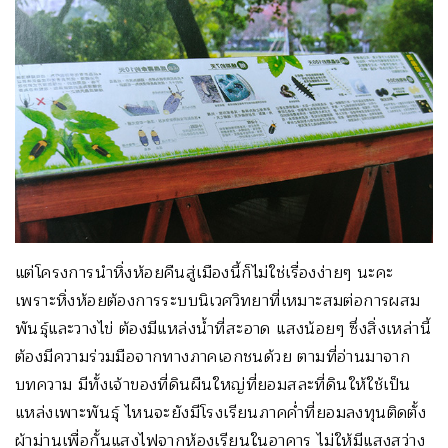
แต่โครงการนำหิ่งห้อยคืนสู่เมืองนี้ก็ไม่ใช่เรื่องง่ายๆ นะคะ
เพราะหิ่งห้อยต้องการระบบนิเวศวิทยาที่เหมาะสมต่อการผสม
พันธุ์และวางไข่ ต้องมีแหล่งน้ำที่สะอาด แสงน้อยๆ ซึ่งสิ่งเหล่านี้
ต้องมีความร่วมมือจากทางภาคเอกชนด้วย ตามที่อ่านมาจาก
บทความ มีทั้งเจ้าของที่ดินผืนใหญ่ที่ยอมสละที่ดินให้ใช้เป็น
แหล่งเพาะพันธุ์ ไหนจะยังมีโรงเรียนภาคค่ำที่ยอมลงทุนติดตั้ง
ผ้าม่านเพื่อกั้นแสงไฟจากห้องเรียนในอาคาร ไม่ให้มีแสงสว่าง