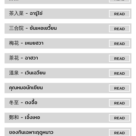
茶入菜 - ฉารู่ไช่
READ
三合院 - ซันเหอเยวี้ยน
READ
梅花 - เหมยฮวา
READ
茶花 - ฉาฮวา
READ
溫泉 - เวินเฉวียน
READ
คุณหมอนักเขียน
READ
冬至 - ตงจื้อ
READ
鄭和 - เจิ้งเหอ
READ
ของกินเฉพาะฤดูหนาว
READ