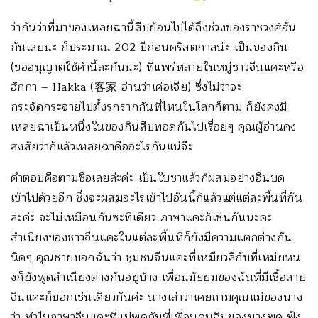
ว่ากันว่าที่มาของเหลยฉานี้สืบย้อนไปได้ถึงช่วงของราชวงศ์ฮั่น
กันเลยนะ ก็ประมาณ 202 ปีก่อนคริสตกาลน่ะ เป็นของกิน
(ขออนุญาตใช้คำนี้ละกันนะ) ที่แพร่หลายในหมู่ชาวจีนแคะหรือ
ฮักกา – Hakka (客家 อ่านว่าเค่อเจีย) ซึ่งไม่ว่าจะ
กระจัดกระจายไปตั้งรกรากกันที่ไหนในโลกก็ตาม ก็ยังคงมี
เหลยฉาเป็นหนึ่งในของกินสืบทอดกันไปเรื่อยๆ คุณผู้อ่านคง
สงสัยว่าก็แล้วเหลยฉาคืออะไรกันแน่จ๊ะ
คำตอบคือตามชื่อเลยล่ะค่ะ เป็นใบชาแล้วก็ผสมอย่างอื่นบด
เข้าไปด้วยอีก ซึ่งจะผสมอะไรเข้าไปอันนี้ก็แล้วแต่แต่ละพื้นที่กัน
ล่ะค่ะ จะไม่เหมือนกันซะทีเดียว ภาษาแคะก็เช่นกันนะคะ
สำเนียงของชาวจีนแคะในแต่ละพื้นที่ก็ยังมีความแตกต่างกัน
นิดๆ คุณชายบอกฉันว่า ชุมชนจีนแคะที่เหมียวลี่กับที่เหม่ยหน
งก็ยังพูดสำเนียงต่างกันอยู่บ้าง เพื่อนมัธยมของฉันที่มีเชื้อสาย
จีนแคะก็บอกเช่นเดียวกันค่ะ นางเล่าว่าเคยถามคุณแม่ของนาง
ว่า ทำไมภาษาจีนแคะที่แม่พูดกับที่เพื่อนคนจีนของนางพูด ฟัง