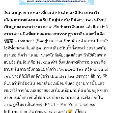
วันก่อนดูรายการท่องเที่ยวเจ้าประจำของอิฉัน เขาพาไป
เยือนชนบทของมาเลเซีย มีหมู่บ้านนึงที่ประชากรส่วนใหญ่
เป็นลูกผสมระหว่างชาวมาเลเซียกับชาวจีนแคะ แล้วมีการโชว์
อาหารจานนึงที่ตกทอดมาจากบรรพบุรุษชาวจีนแคะนั่นคือ
‘擂茶 – เหลยฉา’
(คิดอยู่นานว่าจะเขียนเสียงอ่านภาษาไทยยัง
ไงดีที่จะตรงเสียงที่สุด เพราะเสียงมันก้ำกึ่งระหว่างสระเอะกับ
สระเออ คิดว่า ‘เหลย’ น่าจะใกล้เคียงสุดแล้วนะ ถ้าใช้ตัวสะกด
แบบจีนพินอินก็คือ léi chá ค่ะ) ซึ่งแปลตรงตัวความหมายคือ
ชาบด ในภาษาอังกฤษแปลได้ว่า Pounded Tea หรือ Ground
Tea บางทีก็มีเรียกอีกชื่อว่า thunder tea เพราะว่า 擂 กับ 雷
ที่แปลว่าฟ้าร้องนั้น ออกเสียงเหมือนกันค่ะ ดูรายการนั้นแล้ว
พบว่าวิธีการกินเหลยฉาของเขาไม่เหมือนกับที่ฉันกินอยู่ทุกเช้า
ส่วนผสมก็แตกต่างไปอีก เลยคิดว่าน่ามาเล่าสู่กันฟัง ถือเป็น
ความรู้ที่ไม่จำเป็นต้องรู้ (FYUI = For Your Useless
Information ศัพท์คุณนายฮวงเองจ้ะ
) ก็ได้ค่ะ