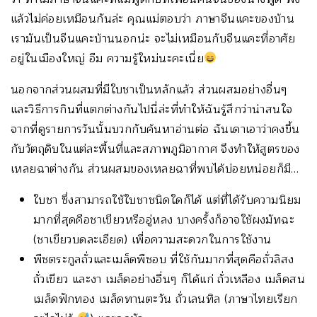
แล้วไม่ค่อยเหมือนกันล่ะ คุณแม่ตอบว่า ภาษาจีนแคะของบ้าน
เรามันเป็นจีนแคะบ้านนอกน่ะ จะไม่เหมือนกับจีนแคะที่อาศัย
อยู่ในเมืองใหญ่ อืม ความรู้ใหม่นะคะเนี่ย
นอกจากส่วนผสมที่มีใบชาเป็นหลักแล้ว ส่วนผสมอย่างอื่นๆ
และวิธีการกินที่แตกต่างกันไปนี่ล่ะที่ทำให้ฉันรู้สึกว่าน่าสนใจ
จากที่ดูรายการวันนั้นบวกกับค้นหาอ่านต่อ ฉันเดาเอาว่าคงขึ้น
กับวัตถุดิบในแต่ละพื้นที่และสภาพภูมิอากาศ จึงทำให้สูตรของ
เหลยฉาต่างกัน ส่วนผสมของเหลยฉาที่พบได้บ่อยหน่อยก็มี…
ใบชา ซึ่งสามารถใช้ใบชาชนิดใดก็ได้ แต่ที่ได้รับความนิยม
มากที่สุดคือชาเขียวหรืออู่หลง บางครั้งก็อาจใช้ผงมัทฉะ
(ชาเขียวบดละเอียด) เพื่อความสะดวกในการใช้งาน
พืชตระกูลถั่วและเมล็ดพืชอบ ที่ใช้กันมากที่สุดคือถั่วลิสง
ถั่วเขียว และงา เมล็ดอย่างอื่นๆ ก็ได้แก่ ถั่วเหลือง เมล็ดสน
เมล็ดฟักทอง เมล็ดทานตะวัน ถั่วเลนทิล (ภาษาไทยเรียก