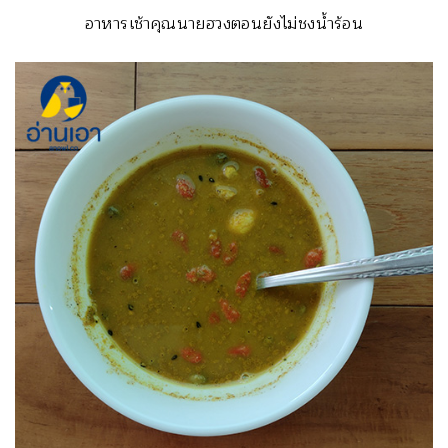
อาหารเช้าคุณนายฮวงตอนยังไม่ชงน้ำร้อน