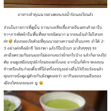
อาหารเช้าคุณนายฮวงตอนชงน้ำร้อนลงไปแล้ว
ส่วนในรายการที่ดูนั้น ชาวมาเลเซียเชื้อสายจีนแคะเค้าเอาใบ
ชา+สารพัดผักในพื้นที่หลายชนิดมาก มากจนฉันจำไม่ไหวอะ
ค่ะ
ต้องขออภัยด้วยที่คุณนายฮวงความจำสั้นนะคะ จำได้ 2-
3 อย่างค่ะคือผักชี โหระพา แล้วก็ใบบัวบก มาสับๆๆๆๆ ซะ
ละเอียดรวมกันจนแยกไม่ออกเลยว่าผักอะไรบ้าง แล้วก็เอาลงไป
ต้ม จนดูเหมือนซุปผักโขมของฝรั่งเลย จากนั้นก็ตักราดลงบน
ข้าวหรือเส้นก๋วยเตี๋ยวที่ใส่เครื่องปรุงอย่างอื่นไว้เรียบร้อยแล้ว
คุณชายนั่งดูอยู่ด้วยกันยังพูดเลยว่า เขากินแบบขนมจีนของ
เมืองไทยเลยเนอะ ยู