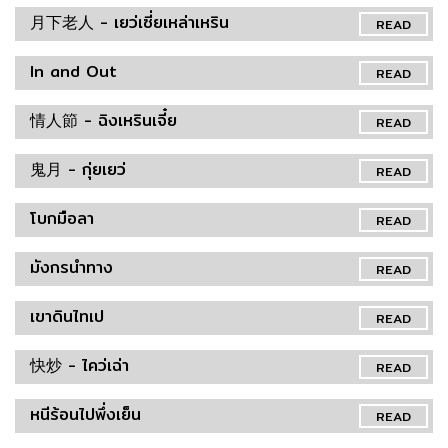
月下老人 - เยว่เซี่ยเหล่าเหริน
READ
In and Out
READ
情人節 - ฉิงเหรินเจี๋ย
READ
鬼月 - กุ่ยเยว่
READ
โบกมือลา
READ
มังกรนำทาง
READ
เขาดินไทเป
READ
快炒 - ไคว่เฉ่า
READ
หนีร้อนไปพึ่งเย็น
READ