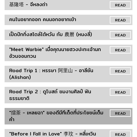
基隆塔 - จีหลงถ่า
READ
คนในอยากออก คนนอกอยากเข้า
READ
เป็ดปักกิ่งสไตล์ไต้หวัน กับ 農曆 (หนงลี่)
READ
"Meet Warbie" เมื่อคุณนายฮวงปะทะเจ้านก
READ
อ้วนจอมกวน
Road Trip 1 : หรรษา 阿里山 - อาลีซัน
READ
(Alishan)
Road Trip 2 : ดูโบสถ์ ชมงานศิลป์ ฟิน
READ
ธรรมชาติ
"擂茶 - เหลยฉา" ของดีมีทีเด็ดที่ประโยชน์เต็ม
READ
คำ
"Before I Fall in Love" 李玟 - หลี่เหวิน
READ