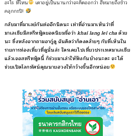
อะไร ที่ไหน
เดาอยู่เป็นนานกว่าจะคิดออกว่า ฮีหมายถึงข้าว
คลุกกะปิ!
กลับมาที่มาเลย์กันต่ออีกนิดนะ เท่าที่อ่านมาเห็นว่าที่
มาเลเซียมีสตรีทฟู้ดยอดนิยมชื่อว่า
khai lang lei cha
ด้วย
นะ ซึ่งหลังจากถามอากู๋ดู ฉันคิดว่าก็คงคล้ายๆ กับที่เห็นใน
รายการท่องเที่ยวที่ดูนั่นล่ะ ใครเคยไปเที่ยวประเทศมาเลเซีย
แล้วเจอสตรีทฟู้ดนี้ ก็ช่วยมาเล่าให้ฟังกันบ้างนะคะ จะได้
ช่วยเปิดโลกทัศน์คุณนายฮวงให้กว้างขึ้นอีกหน่อย