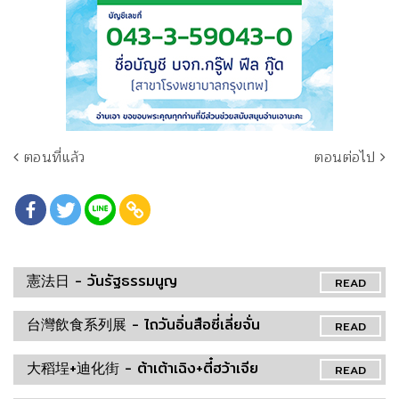
ตอนที่แล้ว
ตอนต่อไป
憲法日 - วันรัฐธรรมนูญ
READ
台灣飲食系列展 - ไถวันอิ่นสือซี่เลี่ยจั่น
READ
大稻埕+迪化街 - ต้าเต้าเฉิง+ตี๋ฮว้าเจีย
READ