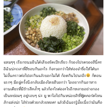
แหมๆๆ เรียกขนมจีนได้เสียงชัดเป๊ะเชียว ก็ของโปรดของฮีนี่คะ
อิฉันน่ะเวลาที่ฮีชอบกินอะไร ก็จะบอกว่าให้ท่องจำชื่อให้ได้นะ
ไม่งั้นคราวต่อไปจะกินแล้วบอกไม่ได้ ก็อดกินไปนะจ๊ะ
ก็ตอน
แรกๆ มีอยู่ครั้งนึงกลับเมืองไทยฮีบอกว่า ไออยากกินอาหาร
จานเดียวที่มีข้าวสีคล้ำๆ แล้วก็อะไรต่ออะไรอีกหลายอย่างกอง
เป็นหย่อมๆ อยู่รอบๆ น่ะ ยู พาไอไปกินหน่อยสิที่ฟู้ดคอร์ตไหน
สักแห่งน่ะ โอ้ช่วยด้วยกล้วยทอด! แล้วอิฉันจะรู้มั้ยเนี่ยว่ามันคือ