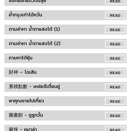
ซอกแซกแถวตั้นสุ่ย
READ
ย่ำกรุงเก่าไต้หวัน
READ
ตามล่าหา น้ำตาแสงไต้ (1)
READ
ตามล่าหา น้ำตาแสงไต้ (2)
READ
ถามหาไต้ฝุ่น
READ
財神 – ไฉเสิน
READ
累積點數 - เหล่ยจีเตี่ยนซู่
READ
พาคุณชายไปเที่ยว
READ
圖書館 - ถูซูกวั่น
READ
麻辣 - หมาล่า
READ