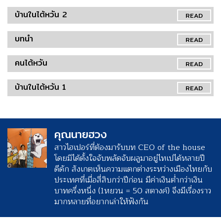
บ้านในไต้หวัน 2
READ
บทนำ
READ
คนไต้หวัน
READ
บ้านในไต้หวัน 1
READ
คุณนายฮวง
สาวไฮเปอร์ที่ต้องมารับบท CEO of the house
โดยมิได้ตั้งใจจับพลัดจับผลูมาอยู่ไทเปได้หลายปี
ดีดัก สังเกตเห็นความแตกต่างระหว่างเมืองไทยกับ
ประเทศที่เมื่อสี่สิบกว่าปีก่อน มีค่าเงินต่ำกว่าเงิน
บาทครึ่งหนึ่ง (1หยวน = 50 สตางค์) จึงมีเรื่องราว
มากหลายที่อยากเล่าให้ฟังกัน