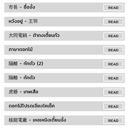
市長 - ซื่อจั่ง
READ
หวังอยู่ - 王羽
READ
大同電鍋 - ต้าถงเตี้ยนกัว
READ
ภาษาดอกไม้
READ
隔離 - กักตัว (2)
READ
隔離 - กักตัว
READ
虎爺 - เทพเสือ
READ
ดอกไม้โปรดเจียงไคเช็ค
READ
核能電廠 - เหอเหนิงเตี้ยนฉั่ง
READ