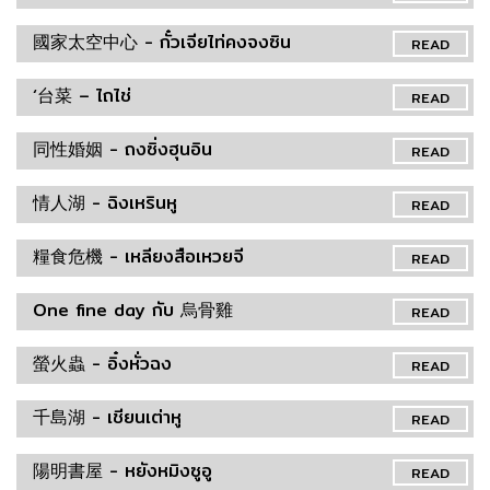
國家太空中心 - กั๋วเจียไท่คงจงซิน
READ
‘台菜 – ไถไช่
READ
同性婚姻 - ถงซิ่งฮุนอิน
READ
情人湖 - ฉิงเหรินหู
READ
糧食危機 - เหลียงสือเหวยจี
READ
One fine day กับ 烏骨雞
READ
螢火蟲 - อิ๋งหั่วฉง
READ
千島湖 - เชียนเต่าหู
READ
陽明書屋 - หยังหมิงซูอู
READ