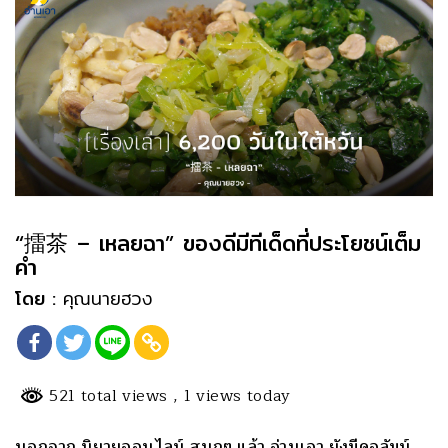
“擂茶 – เหลยฉา” ของดีมีทีเด็ดที่ประโยชน์เต็ม
คำ
โดย :
คุณนายฮวง
521 total views
, 1 views today
นอกจาก นิยายออนไลน์ สนุกๆ แล้ว อ่านเอา ยังมีคอลัมน์