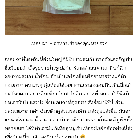
เหลยฉา – อาหารเช้าของคุณนายฮวง
เหลยฉาที่ไต้หวันนี่ส่วนใหญ่ก็มีใบชาผสมกับพวกถั่วและธัญพืช
ซึ่งมีแบบสำเร็จรูปขายในซูเปอร์มาร์เกตด้วยนะ เวลากินก็ฉีก
ซองชงผสมกับน้ำร้อน จัดเป็นเครื่องดื่มหรืออาหารว่างแก้หิว
ตอนอากาศหนาวๆ อุ่นท้องได้เลย ส่วนเราสองคนกินเป็นมื้อเช้า
ค่ะ โดยผสมอย่างอื่นเพิ่มเติมเข้าไปอีก อย่างที่เคยเล่าให้ฟังใน
บทเจ่าชันไปแล้วน่ะ ซึ่งเหลยฉาที่คุณชายสั่งซื้อมาใช้นี่ ส่วน
ผสมเยอะมากค่ะ ฉันพลิกดูส่วนผสมด้านหลังถุงแล้วมึน มันจะ
แยะอะไรขนาดนั้น นอกจากใบชาเขียว+บรรดาถั่วและธัญพืชทั้ง
หลายแล้ว ไอ้ที่ทำเอามึนก็เห็ดหูหนูกับเห็ดอะไรอีกสักอย่างนี่ล่ะ
เพิ่งรู้นะเนี่ยว่าตัวเองกินเห็ดผงทุกวัน