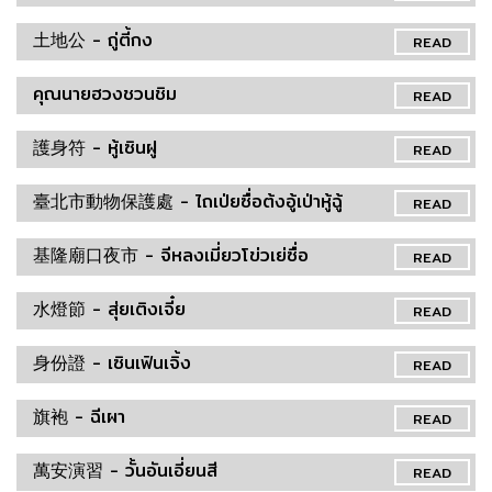
土地公 - ถู่ตี้กง
READ
คุณนายฮวงชวนชิม
READ
護身符 - หู้เซินฝู
READ
臺北市動物保護處 - ไถเป่ยซื่อต้งอู้เป่าหู้ฉู้
READ
基隆廟口夜市 - จีหลงเมี่ยวโข่วเย่ซื่อ
READ
水燈節 - สุ่ยเติงเจี๋ย
READ
身份證 - เซินเฟินเจิ้ง
READ
旗袍 - ฉีเผา
READ
萬安演習 - วั้นอันเอี่ยนสี
READ