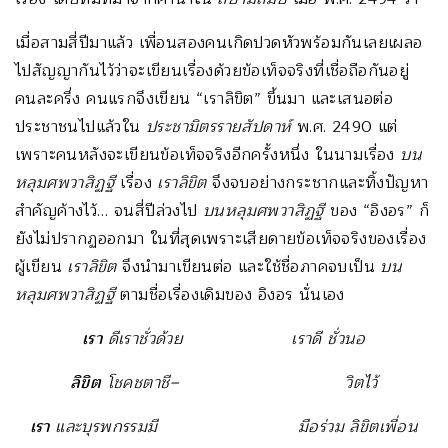
เมื่อสามสี่ปีมาแล้ว เพื่อนสองคนเกิดปวดหัวพร้อมกันเลยเผลอ
ไปสัญญากันไว้ว่าจะเขียนเรื่องด้วยข้อเท็จจริงที่เชื่อถือกันอยู่
คนละครึ่ง คนแรกจึงเขียน “เราลิขิต” ขึ้นมา และเสนอต่อ
ประชาชนไปแล้วใน
ประชามิตรรายสัปดาห์
พ.ศ. 2490 แต่
เพราะคนหลังจะเขียนข้อเท็จจริงอีกครั้งหนึ่ง ในนามเรื่อง
บน
หลุมศพวาสิฏฐี
เรื่อง
เราลิขิต
จึงจบอย่างกระชากและทิ้งปัญหา
สำคัญค้างไว้… จนสี่ปีล่วงไป
บนหลุมศพวาสิฏฐี
ของ “อิงอร” ก็
ยังไม่ปรากฏออกมา ในที่สุดเพราะเสียดายข้อเท็จจริงของเรื่อง
ผู้เขียน
เราลิขิต
จึงนำมาเขียนต่อ และใช้ชื่อภาคจบเป็น
บน
หลุมศพวาสิฏฐี
ตามชื่อเรื่องเดิมของ อิงอร นั่นเอง
เรา
ดีเราชั่วด้วย เราดี ชั่วนอ
ลิขิต
โชคชตาชี
– วิตไว้
เรา
และบุรพกรรมมี มือร่วม ลิขิตเพื่อน