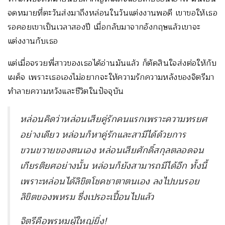
จดหมายที่ตะวันส่งมาถึงหล่อนในวันแต่งงานพอดี เขาขอให้เธอ
รอคอยเขาเป็นเวลาสองปี เมื่อกลับมาจากอังกฤษแล้วเขาจะ
แต่งงานกับเธอ
แต่เมื่อจรวยพี่สาวของเธอได้อ่านมันแล้ว ก็ตัดสินใจส่งต่อให้กับ
เผด็จ เพราะเธอเองไม่อยากจะให้ความรักความหลังของจิตรีมา
ทำลายความหวังและชีวิตในปัจจุบัน
หล่อนคิดว่าหล่อนเสียคู่รักคนแรกเพราะความทรยศ
อย่างเดียว หล่อนก็หาคู่รักและสามีได้ด้วยการ
ขวนขวายของตนเอง หล่อนเสียศักดิ์สกุลตลอดจน
เกียรติยศอย่างนั้น หล่อนก็ยังสามารถมีได้อีก ทั้งนี้
เพราะหล่อนได้ลิขิตโชคชาตาตนเอง ลงไปบนรอย
ลิขิตของพหรม ซึ่งเปรอะเปื้อนไปแล้ว
จิตรีคือพรหมผู้ใหญ่ยิ่ง
!