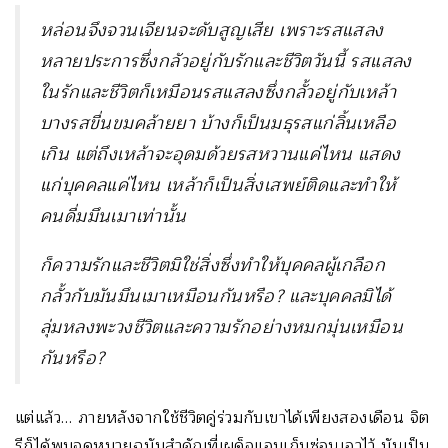
หล่อนจึงจวนเจียนจะดับสูญเสีย เพราะรสแสลง
หลายประการซึ่งกลัวอยู่กับรักและชีวิตวันนี้ รสแสลง
ในรักและชีวิตก็เหมือนรสแสลงซึ่งกลั้วอยู่กับเหล้า
บางรสขื่นขมคล้ายยา บ้างก็เป็นมธุรสแก่ลิ้นเหลือ
เกิน แต่ถึงเหล้าจะอุดมด้วยรสหวานแค่ไหน แสดง
แก่บุคคลแค่ไหน เหล้าก็เป็นสิ่งเสพย์ติดและทำให้
คนดื่มมึนเมาเท่านั้น
ก็ความรักและชีวิตมิใช่สิ่งซึ่งทำให้บุคคลผู้เกลือก
กลั้วกับมันมึนเมาเหมือนกันหรือ? และบุคคลมิได้
ลุ่มหลงพะวงชีวิตและความรักอย่างหมกมุ่นเหมือน
กันหรือ?
แต่แล้ว… ภายหลังจากใช้ชีวิตคู่ร่วมกับเขาได้เพียงสองเดือน จิต
รีก็ได้พบจดหมายฉบับสำคัญที่เผด็จแอบเก็บซ่อนเอาไว้ มันเป็น