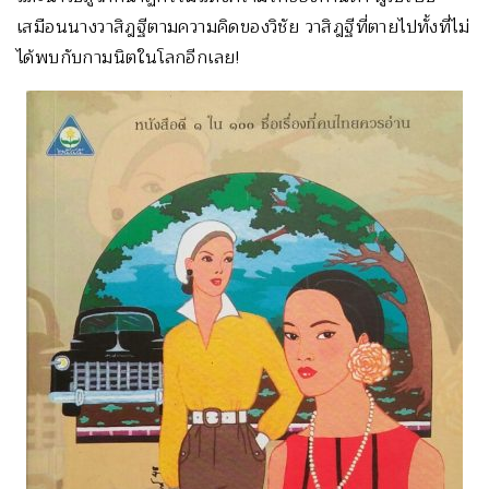
เสมือนนางวาสิฎฐีตามความคิดของวิชัย วาสิฎฐีที่ตายไปทั้งที่ไม่
ได้พบกับกามนิตในโลกอีกเลย!