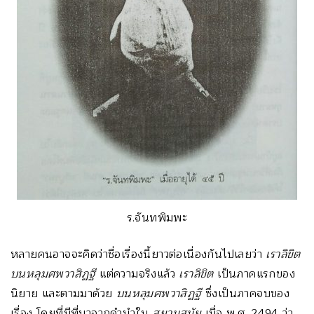
ร.จันทพิมพะ
หลายคนอาจจะคิดว่าชื่อเรื่องนี้ยาวต่อเนื่องกันไปเลยว่า
เราลิขิต
บนหลุมศพวาสิฏฐี
แต่ความจริงแล้ว
เราลิขิต
เป็นภาคแรกของ
นิยาย และตามมาด้วย
บนหลุมศพวาสิฏฐี
ซึ่งเป็นภาคจบของ
เรื่อง โดยที่มีที่มาจากคำนำใน
สยามสมัย
เมื่อ พ.ศ. 2494 ว่า