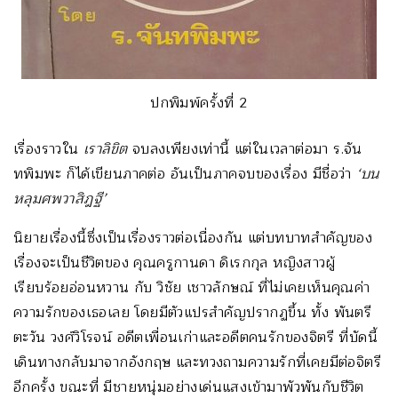
ปกพิมพ์ครั้งที่ 2
เรื่องราวใน
เราลิขิต
จบลงเพียงเท่านี้ แต่ในเวลาต่อมา ร.จัน
ทพิมพะ ก็ได้เขียนภาคต่อ อันเป็นภาคจบของเรื่อง มีชื่อว่า
‘บน
หลุมศพวาสิฎฐี’
นิยายเรื่องนี้ซึ่งเป็นเรื่องราวต่อเนื่องกัน แต่บทบาทสำคัญของ
เรื่องจะเป็นชีวิตของ คุณครูกานดา ดิเรกกุล หญิงสาวผู้
เรียบร้อยอ่อนหวาน กับ วิชัย เชาวลักษณ์ ที่ไม่เคยเห็นคุณค่า
ความรักของเธอเลย โดยมีตัวแปรสำคัญปรากฏขึ้น ทั้ง พันตรี
ตะวัน วงศ์วิโรจน์ อดีตเพื่อนเก่าและอดีตคนรักของจิตรี ที่บัดนี้
เดินทางกลับมาจากอังกฤษ และทวงถามความรักที่เคยมีต่อจิตรี
อีกครั้ง ขณะที่ มีชายหนุ่มอย่างเด่นแสงเข้ามาพัวพันกับชีวิต