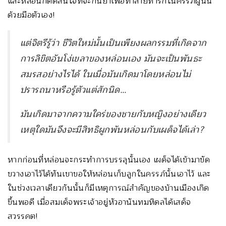
และหล่อนก็ตัดสินใจที่จะกินยาเพื่อทำลายทารกในครรภ์ผู้นั้น
ด้วยมือตัวเอง!
แต่จิตรีรู้ว่า ชีวิตใหม่นั้นเป็นเพียงผลกรรมที่เกิดจาก
การลิขิตอันโง่เขลาของหล่อนเอง มันจะเป็นพันธะ
สมรสอย่างไรได้ ในเมื่อมันเกิดมาโดยหล่อนไม่
ปรารถนาหรือรู้ตัวแต่สักนิด…
มันเกิดมาจากความใคร่ของชายกับหญิงอย่างเดียว
เหตุใดมันจึงจะมีสิทธิผูกพันหล่อนกับเผด็จได้เล่า?
หากก่อนที่หล่อนจะกระทำการบรรลุนั้นเอง เผด็จได้เข้ามาขัด
ขวางเอาไว้ได้ทันเขาขอให้หล่อนเก็บลูกในครรภ์นั้นเอาไว้ และ
ในช่วงเวลาเดียวกันนั้นก็มีเหตุการณ์สำคัญของบ้านเมืองเกิด
ขึ้นพอดี เมื่อสมเด็จพระเจ้าอยู่หัวอานันทมหิดลได้เสด็จ
สวรรคต!