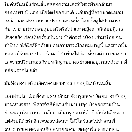
ในคืนวันหนึ่งก่อนสิ้นสุดสงครามและวิชัยจะย้ายกลับมา
กรุงเทพฯ นั่นเอง เมื่อจิตรีออกมาเดินเล่นอยู่ที่ชายหาดแหลม
เหลือ และได้พบกับชายปริศนาคนหนึ่ง โดยทั้งคู่ได้ประคารม
กัน เขาถามว่าหล่อนสูบบุหรี่หรือไม่ และหญิงสาวก็เอ่ยปฏิเสธ
เสียงแข็ง ก่อนที่เครื่องบินฝ่ายข้าศึกจะบินโฉบเข้ามาใกล้ จน
ทำให้เขาได้ใกล้ชิดกับแม่กุหลาบสาวเมืองพะเยาผู้นี้ และจากนั้น
หล่อนก็รีบผละไป จิตรีจดจำได้เพียงไฝสีดำที่หางคิ้วขวาของเขา
และชายปริศนาเองก็พบหลักฐานบางอย่างตกอยู่ภายหลังจากที่
หล่อนจากไปแล้ว
มันคือซองบุหรี่เกล็ดทองหลายซอง ตกอยู่ในบริเวณนั้น
เวลาผ่านไป เมื่อทั้งสามคนกลับมายังกรุงเทพฯ โดยมาอาศัยอยู่
บ้านนางจรวย พี่สาวจิตรีที่แต่งกับนายผดุง ยังซอยสามบ้าน
ย่านพญาไท กานดากลับมาเป็นครู ขณะที่จิตรีกลับไปเรียนต่อ
แต่ด้วยนิสัยรักอิสระของหล่อนทำให้รีไทร์และไปทำงานที่
ธนาคารของหลวงธนกิจ สหายของนายผดุงพี่เขย ตราบจน