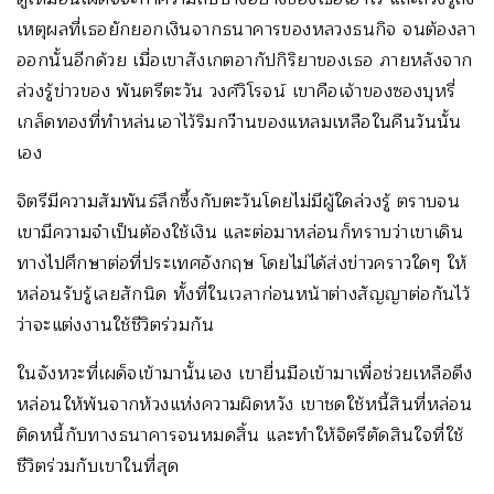
เหตุผลที่เธอยักยอกเงินจากธนาคารของหลวงธนกิจ จนต้องลา
ออกนั้นอีกด้วย เมื่อเขาสังเกตอากัปกิริยาของเธอ ภายหลังจาก
ล่วงรู้ข่าวของ พันตรีตะวัน วงศ์วิโรจน์ เขาคือเจ้าของซองบุหรี่
เกล็ดทองที่ทำหล่นเอาไว้ริมกว๊านของแหลมเหลือในคืนวันนั้น
เอง
จิตรีมีความสัมพันธ์ลึกซึ้งกับตะวันโดยไม่มีผู้ใดล่วงรู้ ตราบจน
เขามีความจำเป็นต้องใช้เงิน และต่อมาหล่อนก็ทราบว่าเขาเดิน
ทางไปศึกษาต่อที่ประเทศอังกฤษ โดยไม่ได้ส่งข่าวคราวใดๆ ให้
หล่อนรับรู้เลยสักนิด ทั้งที่ในเวลาก่อนหน้าต่างสัญญาต่อกันไว้
ว่าจะแต่งงานใช้ชีวิตร่วมกัน
ในจังหวะที่เผด็จเข้ามานั้นเอง เขายื่นมือเข้ามาเพื่อช่วยเหลือดึง
หล่อนให้พ้นจากห้วงแห่งความผิดหวัง เขาชดใช้หนี้สินที่หล่อน
ติดหนี้กับทางธนาคารจนหมดสิ้น และทำให้จิตรีตัดสินใจที่ใช้
ชีวิตร่วมกับเขาในที่สุด