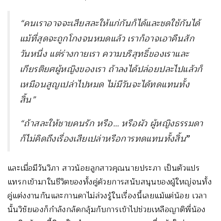
“คนเราอาจจะเสียสละให้แก่กันก็ได้และชดใช้กันได้
แม้ที่สุดจะถูกโกงจนหมดแล้ว เราก็อาจเอาคืนสัก
วันหนึ่ง แต่ร่างกายเรา ความบริสุทธิ์ของเราและ
เกียรติยศผู้หญิงของเรา ถ้าลงได้ปล่อยปละไปแล้วก็
เหมือนสูญเปล่าไปหมด ไม่มีวันจะได้ทดแทนทั้ง
สิ้น”
“ถ้าสละให้ชายคนรัก หรือ… หรือผัว ผู้หญิงธรรมดา
ก็ไม่คิดถึงเรื่องเสียเปล่าหรือการทดแทนทั้งสิ้น
”
และเมื่อมีวันวิภา สาวน้อยลูกสาวคุณนายประภา เป็นตัวแปร
แทรกเข้ามาในชีวิตของทั้งคู่ด้วยการสนับสนุนของผู้ใหญ่จนทั้ง
คู่แต่งงานกันและกานดาไม่ล่วงรู้ในเรื่องนี้เลยแม้แต่น้อย เวลา
นั้นวิชัยเองก็กำลังกลัดกลุ้มกับการเข้าไปช่วยเหลือญาติพี่น้อง