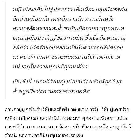
หญิงย่อมเดินไปสู่ปลายทางที่เหมือนหลุมฝังศพอัน
มืดมัวเหมือนกัน เพระมีความรัก ความผิดหวัง
ความพลัดพรากและน้ำตาอันเกิดจากการถูกทรยศ
เสมอเหมือนวาสิฎฐีของกามนิต ซึ่งเชื่อถือตามกาล
สมัยว่า ชีวิตรักของหล่อนเป็นไปตามรอยลิขิตของ
พรหม ต้องผิดหวังและทนทรมานใช้ชาติเสียชาติ
หนึ่งอยู่ในความทุกข์เข็ญคนเดียว
เป็นดังนี้ เพราะวิสัยหญิงย่อมปล่อยตัวให้ถูกสิงสู่
ด้วยภูตผีแห่งความทรงจำจากอดีต
กานดาผู้ผูกพันกับวิชัยและจิตรีมาตั้งแต่เยาว์วัย วิชัยผู้เคยช่วย
เหลือปกป้องเธอ และทำให้เธอยอมทำทุกอย่างเพื่อเขา แม้แต่
การพลีร่างกายสนองความต้องการในห้วงเวลาหนึ่ง จนถูกจิตรี
ตำหนิ แต่กานดาก็มีเหตุผลของเธอเอง