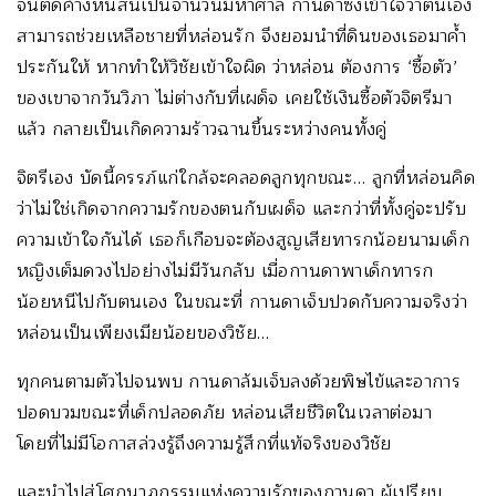
จนติดค้างหนี้สินเป็นจำนวนมหาศาล กานดาซึ่งเข้าใจว่าตนเอง
สามารถช่วยเหลือชายที่หล่อนรัก จึงยอมนำที่ดินของเธอมาค้ำ
ประกันให้ หากทำให้วิชัยเข้าใจผิด ว่าหล่อน ต้องการ ‘ซื้อตัว’
ของเขาจากวันวิภา ไม่ต่างกับที่เผด็จ เคยใช้เงินซื้อตัวจิตรีมา
แล้ว กลายเป็นเกิดความร้าวฉานขึ้นระหว่างคนทั้งคู่
จิตรีเอง บัดนี้ครรภ์แก่ใกล้จะคลอดลูกทุกขณะ… ลูกที่หล่อนคิด
ว่าไม่ใช่เกิดจากความรักของตนกับเผด็จ และกว่าที่ทั้งคู่จะปรับ
ความเข้าใจกันได้ เธอก็เกือบจะต้องสูญเสียทารกน้อยนามเด็ก
หญิงเต็มดวงไปอย่างไม่มีวันกลับ เมื่อกานดาพาเด็กทารก
น้อยหนีไปกับตนเอง ในขณะที่ กานดาเจ็บปวดกับความจริงว่า
หล่อนเป็นเพียงเมียน้อยของวิชัย…
ทุกคนตามตัวไปจนพบ กานดาล้มเจ็บลงด้วยพิษไข้และอาการ
ปอดบวมขณะที่เด็กปลอดภัย หล่อนเสียชีวิตในเวลาต่อมา
โดยที่ไม่มีโอกาสล่วงรู้ถึงความรู้สึกที่แท้จริงของวิชัย
และนำไปสู่โศกนาฏกรรมแห่งความรักของกานดา ผู้เปรียบ