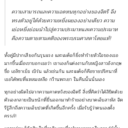
ความสามารถและความอดทนทุกอย่างของจิตรี จึง
ทรงตัวอยู่ได้ด้วยความหยิ่งผยองอย่างเดียว ความ
เย่อหยิ่งย่อมนำไปสู่ความประมาทและความประมาท
คือความตายตามคติของพระบรมศาสดาโดยแท้
!
ทั้งคู่มีปากเสียงกันรุนแรง และเผด็จก็ยิ่งทำร้ายหัวใจของเธอ
มากขึ้นเมื่อเขาบอกเธอว่า เขาเองก็แต่งงานกับหญิงสาวอังกฤษ
ชื่อ เอลิซาเบ็ธ เบิร์น แล้วเช่นกัน และเผด็จก็คือชายปริศนาที่
เธอได้พบที่แหลมเหลือ กว๊านพะเยา ในคืนนั้นนั่นเอง
ทุกอย่างผิดไปจากความคาดหวังของจิตรี สิ่งที่คิดว่าได้ลิขิตด้วย
ตัวเองกลายเป็นชนักที่ยื่นออกมาทำร้ายอย่างบาดเจ็บสาหัส จิต
รีรู้สึกถึงความเจ็บปวดที่เกิดขึ้นอีกครั้ง เมื่อรับรู้ว่าตนเองตั้ง
ครรภ์!