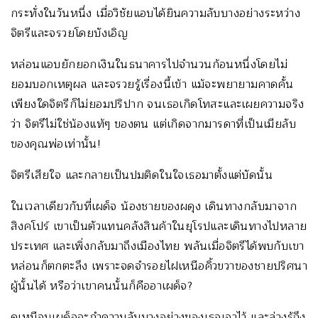
กระทั่งในวันหนึ่ง เมื่อวิชัยแอบได้ยินความลับบางอย่างระหว่าง
จิตรีและจรวยโดยบังเอิญ
หล่อนแอบยักยอกเงินในธนาคารไปจำนวนก้อนหนึ่งโดยไม่
ยอมบอกเหตุผล และจรวยรู้เรื่องนี้เข้า แม้จะพยายามคาดคั้น
เพียงใดจิตรีก็ไม่ยอมปริปาก จนเธอเกิดโทสะและเผยความจริง
ว่า จิตรีไม่ใช่น้องแท้ๆ ของตน แต่เกิดจากมารดาที่เป็นเมียลับ
ของคุณพ่อเท่านั้น!
จิตรีเสียใจ และกลายเป็นปมติดในใจเธอมาตั้งแต่บัดนั้น
ในเวลาเดียวกับที่เผด็จ น้องชายของผดุง เดินทางกลับมาจาก
สิงคโปร์ เขาเป็นตัวแทนคลังสินค้าในยุโรปและเดินทางไปหลาย
ประเทศ และเพิ่งกลับมาถึงเมืองไทย พลันเมื่อจิตรีได้พบกับเขา
หล่อนก็ตกตะลึง เพราะจดจำรอยไฝเหนือคิ้วขวาของชายปริศนา
ผู้นั้นได้ หรือว่าเขาคนนั้นก็คืออาเผด็จ?
ดูเหมือนเผด็จจะกำความลับบางอย่างของเธอเอาไว้ และล่วงรู้ถึง