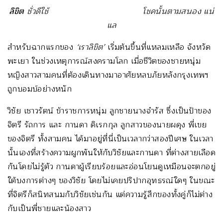
ลิขิต
ชั่วดีใช้ โชคนั้นตามสนอง แน่
แล
สำหรับฉากแรกของ
‘เราลิขิต’
เริ่มต้นขึ้นที่แหลมเหลือ จังหวัด
พะเยา ในช่วงเหตุการณ์สงครามโลก เมื่อชีวิตของชายหนุ่ม
หญิงสาวสามคนที่ต้องเดินทางมาอาศัยหลบภัยหลังกรุงเทพฯ
ถูกบอมบ์อย่างหนัก
วิชัย เชาวรัตน์ ข้าราชการหนุ่ม ลูกชายนางจำรัส ซึ่งเป็นป้าของ
จิตรี รัถการ และ กานดา ดิเรกกุล ลูกสาวของนายผดุง พี่เขย
ของจิตรี ทั้งสามคน ได้มาอยู่ที่นี่เป็นเวลากว่าสองปีเศษ ในเวลา
นั้นเองที่สร้างความผูกพันให้กับวิชัยและกานดา ที่ต่างสายเลือด
กันโดยไม่รู้ตัว กานดาผู้เรียบร้อยและอ่อนโยนดูเหมือนจะตกอยู่
ใต้บงการต่างๆ ของวิชัย โดยไม่เคยปริปากอุทธรณ์ใดๆ ในขณะ
ที่จิตรีก็สนิทสนมกับวิชัยเช่นกัน แต่ความรู้สึกของทั้งคู่ก็ไม่ต่าง
กับเป็นพี่ชายและน้องสาว