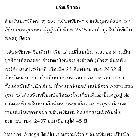
เล่มเดียวจบ
สำหรับประวัติคร่าวๆ ของ ร.จันทพิมพะ จากข้อมูลหลังปก
เรา
ลิขิต บนหลุมศพวาสิฏฐี
ฉบับพิมพ์ 2545 และข้อมูลในวิกิพีเดีย
พอสรุปได้ว่า
ร.จันทพิมพะ ชื่อเดิมว่า เริ่ม แล้วเปลี่ยนเป็น รวงทอง ท่านเป็น
บุตรีคนที่สองของ อำมาตย์โทพระประจำคติ (บัวรส จันทพิม
พะ)กับนางประจำคดี เกิดเมื่อ 24 สิงหาคม พ.ศ. 2452 ที่
จังหวัดขอนแก่น เริ่มเขียนงานบทร้อยกรองและร้อยแก้วมา
ตั้งแต่สมัยเป็นนักเรียน เรื่องแรกที่เธอเขียนมีชื่อว่า
อวสานสวน
กุหลาบ
ได้ลงพิมพ์ในหนังสือของโรงเรียนที่เธอเป็นครูอยู่ ต่อ
มาได้ลงพิมพ์ในหนังสือพิมพ์
ประชามิตร
-สุภาพบุรุษ
ก่อนจะ
รวมเล่มในเวลาต่อมา ร.จันทพิมพะ ถึงแก่กรรมเมื่อวันที่ 6
เมษายน พ.ศ. 2497 ขณะมีอายุได้ 45 ปี
วิทยากร เชียงกูร ได้เขียนบทความไว้ว่า ร.จันทพิมพะ เป็นนัก