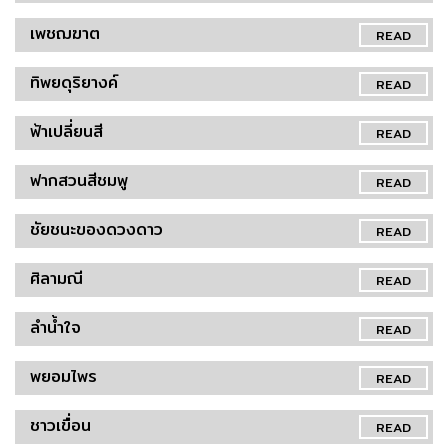
เพชฌฆาต
READ
ทิพยดุริยางค์
READ
ฟ้าเปลี่ยนสี
READ
ฟากสวนสีชมพู
READ
ชัยชนะของดวงดาว
READ
ศิลามณี
READ
ลำน้ำใจ
READ
พยอมไพร
READ
ชาวเขื่อน
READ