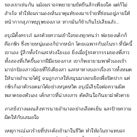
ของเขาเช่นกัน แม้อมราจะพยายามขัดขืนสักเพียงใด แต่ก็ไม่
สำเร็จ ทำให้อมรามองเห็นธาตุแท้ของมารร้ายที่ซ่อนอยู่ภายใต้
หน้ากากสุภาพบุรุษของภาส หากมันก็ช้าเกินไปเสียแล้ว…
อรุณีตั้งครรภ์ และด้วยความเข้าใจของทุกคนว่า พ่อของเด็กก็
คือกษิร ซึ่งชายหนุ่มเองก็ปากหนัก โดยเฉพาะกับอโนชา ที่บัดนี้
เขาเอง รู้สึกทั้งรักและห่วงใยเธอ ยิ่งเมื่อรู้ชะตากรรมของพี่สาว
ทั้งสองที่เกิดขึ้นจากฝีมือของภาส เขาก็พยายามพาตัวเองเข้า
มาปกป้องสาวน้อยที่ไร้เดียงสา และหาทางบอกเรื่องราวทั้งหมด
ให้นายอำนาจได้รู้ จนถูกภาสให้สมุนมาลอบยิงเพื่อปิดปาก แต่
กษิรก็เอาตัวรอดมาได้อย่างหวุดหวิด อรุณีเสียใจต่อความผิด
พลาดของตัวเอง เด็กสาวที่น่าสงสาร ตัดสินใจกินยาฆ่าตัวตาย
ภาสยังวางแผนสังหารนายอำนาจอย่างเลือดเย็น และป้ายความ
ผิดให้กับเสมอใจ
เหตุการณ์เลวร้ายที่ประดังเข้ามาในชีวิต ทำให้อโนชาแทบจะ