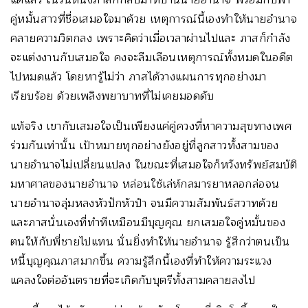
คู่หมั้นสาวที่ชื่อเสมอใจมาด้วย เหตุการณ์นี้เองทำให้นายอำนาจ
คลายความวิตกลง เพราะคิดว่าเมื่อเวลาผ่านไปและ ภาสก็กำลัง
จะแต่งงานกับเสมอใจ คงจะลืมเลือนเหตุการณ์ทั้งหมดในอดีต
ไปหมดแล้ว โดยหารู้ไม่ว่า ภาสได้วางแผนการทุกอย่างมา
เรียบร้อย ด้วยเพลิงพยาบาทที่ไม่เคยมอดดับ
แท้จริง เขากับเสมอใจเป็นเพียงแค่คู่ควงที่หาความสุขทางเพศ
ร่วมกันเท่านั้น เป้าหมายทุกอย่างยังอยู่ที่ลูกสาวทั้งสามของ
นายอำนาจไม่เปลี่ยนแปลง ในขณะที่เสมอใจก็หวังทรัพย์สมบัติ
มหาศาลของนายอำนาจ หล่อนใช้เล่ห์กลมารยาหลอกล่อจน
นายอำนาจลุ่มหลงหัวปักหัวปำ จนมีความสัมพันธ์สวาทด้วย
และภาสนั่นเองที่ทำทีเหมือนมีบุญคุณ ยกเสมอใจคู่หมั้นของ
ตนให้กับพี่ชายไปแทน นั่นยิ่งทำให้นายอำนาจ รู้สึกว่าตนเป็น
หนี้บุญคุณภาสมากขึ้น ความรู้สึกนี้เองที่ทำให้ความระแวง
แคลงใจต่ออันตรายที่จะเกิดกับบุตรีทั้งสามคลายลงไป