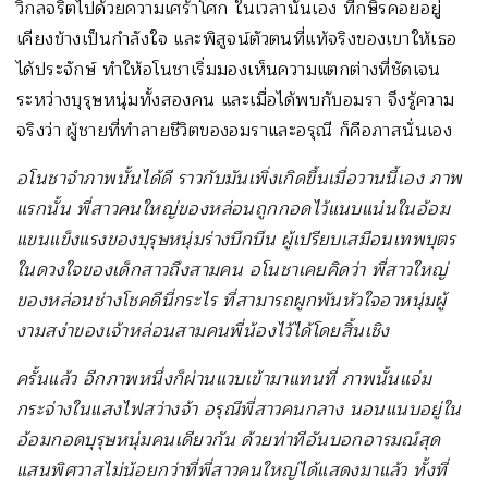
วิกลจริตไปด้วยความเศร้าโศก ในเวลานั้นเอง ที่กษิรคอยอยู่
เคียงข้างเป็นกำลังใจ และพิสูจน์ตัวตนที่แท้จริงของเขาให้เธอ
ได้ประจักษ์ ทำให้อโนชาเริ่มมองเห็นความแตกต่างที่ชัดเจน
ระหว่างบุรุษหนุ่มทั้งสองคน และเมื่อได้พบกับอมรา จึงรู้ความ
จริงว่า ผู้ชายที่ทำลายชีวิตของอมราและอรุณี ก็คือภาสนั่นเอง
อโนชาจำภาพนั้นได้ดี ราวกับมันเพิ่งเกิดขึ้นเมื่อวานนี้เอง ภาพ
แรกนั้น พี่สาวคนใหญ่ของหล่อนถูกกอดไว้แนบแน่นในอ้อม
แขนแข็งแรงของบุรุษหนุ่มร่างบึกบึน ผู้เปรียบเสมือนเทพบุตร
ในดวงใจของเด็กสาวถึงสามคน อโนชาเคยคิดว่า พี่สาวใหญ่
ของหล่อนช่างโชคดีนี่กระไร ที่สามารถผูกพันหัวใจอาหนุ่มผู้
งามสง่าของเจ้าหล่อนสามคนพี่น้องไว้ได้โดยสิ้นเชิง
ครั้นแล้ว อีกภาพหนึ่งก็ผ่านแวบเข้ามาแทนที่ ภาพนั้นแจ่ม
กระจ่างในแสงไฟสว่างจ้า อรุณีพี่สาวคนกลาง นอนแนบอยู่ใน
อ้อมกอดบุรุษหนุ่มคนเดียวกัน ด้วยท่าทีอันบอกอารมณ์สุด
แสนพิศวาสไม่น้อยกว่าที่พี่สาวคนใหญ่ได้แสดงมาแล้ว ทั้งที่