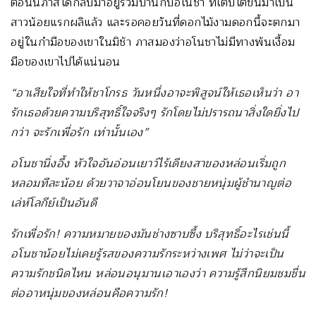
ตอนนี้ภาสได้กลับมาอยู่ร่วมบ้านกับอโนชา ที่เติบโตขึ้นมาเป็น
สาวน้อยแรกผลิแล้ว และรอคอยวันที่ดอกไม้งามดอกนี้จะตกมา
อยู่ในกำมือของเขาในมิช้า ภาสมองว่าอโนชาไม่มีทางพ้นเงื้อม
มือของเขาไปได้แน่นอน
“อาเสียใจที่ทำให้ชาโกรธ วันหนึ่งอาจะพิสูจน์ให้เธอเห็นว่า อา
รักเธอด้วยความบริสุทธิ์ใจจริงๆ รักโดยไม่ปรารถนาสิ่งใดยิ่งไป
กว่า จะรักเพื่อรัก เท่านั้นเอง”
อโนชานิ่งอึ้ง หัวใจอันอ่อนเยาว์ไร้เดียงสาของหล่อนเริ่มถูก
หลอมทีละน้อย ด้วยวาจาอ่อนโยนของชายหนุ่มผู้ชำนาญต่อ
เล่ห์โลกีย์เป็นอันดี
รักเพื่อรัก
! ความหมายของมันช่างซาบซึ้ง บริสุทธิ์อะไรเช่นนี้
อโนชาน้อยไม่เคยรู้รสของความรักระหว่างเพศ ไม่ว่าจะเป็น
ความรักชนิดไหน หล่อนอนุมานเอาเองว่า ความรู้สึกนิยมชมชื่น
ต่ออาหนุ่มของหล่อนคือความรัก!