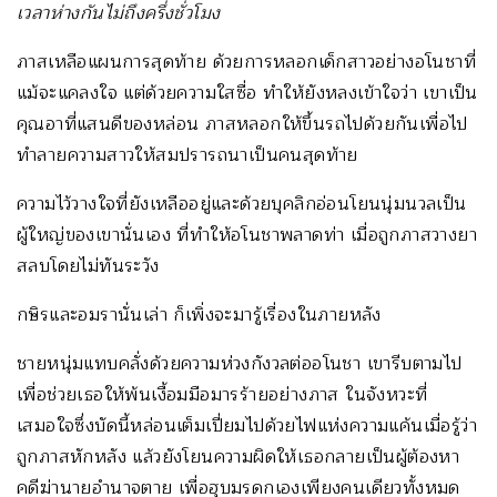
เวลาห่างกันไม่ถึงครึ่งชั่วโมง
ภาสเหลือแผนการสุดท้าย ด้วยการหลอกเด็กสาวอย่างอโนชาที่
แม้จะแคลงใจ แต่ด้วยความใสซื่อ ทำให้ยังหลงเข้าใจว่า เขาเป็น
คุณอาที่แสนดีของหล่อน ภาสหลอกให้ขึ้นรถไปด้วยกันเพื่อไป
ทำลายความสาวให้สมปรารถนาเป็นคนสุดท้าย
ความไว้วางใจที่ยังเหลืออยู่และด้วยบุคลิกอ่อนโยนนุ่มนวลเป็น
ผู้ใหญ่ของเขานั่นเอง ที่ทำให้อโนชาพลาดท่า เมื่อถูกภาสวางยา
สลบโดยไม่ทันระวัง
กษิรและอมรานั่นเล่า ก็เพิ่งจะมารู้เรื่องในภายหลัง
ชายหนุ่มแทบคลั่งด้วยความห่วงกังวลต่ออโนชา เขารีบตามไป
เพื่อช่วยเธอให้พ้นเงื้อมมือมารร้ายอย่างภาส ในจังหวะที่
เสมอใจซึ่งบัดนี้หล่อนเต็มเปี่ยมไปด้วยไฟแห่งความแค้นเมื่อรู้ว่า
ถูกภาสหักหลัง แล้วยังโยนความผิดให้เธอกลายเป็นผู้ต้องหา
คดีฆ่านายอำนาจตาย เพื่อฮุบมรดกเองเพียงคนเดียวทั้งหมด