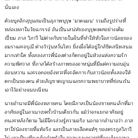
นั่นเอง
ด้วยบุคลิกสุขุมสมเป็นสุภาพบุรุษ ‘มาดแมน’ รวมถึงรูปร่างที่
หล่อเหลาในวัยฉกรรจ์ อันเป็นเสน่ห์ของบุรุษเพศอย่างเต็ม
เปี่ยม ภาส วิภาวี ไม่ต่างกับชายในฝันที่ทำให้หัวใจสาวน้อยของ
อมราและอรุณี ต่างว้าวุ่นหวั่นไหว ยิ่งเมื่อได้อยู่ใกล้ชิดสนิทสนม
มากเท่าใด ทั้งสองสาวพี่น้องต่างก็ตกอยู่ในห้วงแห่งความรัก
ความพิศวาส ที่ภาสได้สร้างภาพของอาหนุ่มที่มีแต่ความอบอุ่น
อ่อนหวาน และรอคอยจังหวะที่จะจัดการกับสาวน้อยทั้งสองให้
ตกเป็นของตน ด้วยสัญชาตญาณและความพยาบาทที่ซ่อนเร้น
เอาไว้อย่างแนบเนียน
นายอำนาจมีพี่น้องหลายคน โดยมีภาสเป็นน้องชายคนเล็กที่มา
อาศัยอยู่ในอาณาเขตรั้วบ้านเดียวกัน แม้ว่าจะแยกอาศัยอยู่
คนละหลังก็ตาม ไม่มีใครล่วงรู้ความจริง นอกจากอำนาจว่า ภาส
หาใช่น้องชายที่แท้จริง และเป็นสายเลือดแท้ๆ ของตระกูลวิภาวี
ไม่ เขาเป็นเพียงเด็กกำพร้าในสถานสงเคราะห์ที่ถูกเก็บเอามา