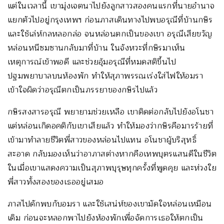
แต่ในเวลานี้ เขามุ่งเจตนาไปยังลูกสาวสองคนแรกที่นายอำนาจ
แยกตัวไปอยู่กรุงเทพฯ ก่อนภาสเดินทางไปพบอรุณีที่บ้านกษิร
และใช้เล่ห์กลหลอกล่อ จนหล่อนตกเป็นของเขา อรุณีเสียขวัญ
หล่อนหนีซมซานกลับมาที่บ้าน ในจังหวะที่กษิรมาเห็น
เหตุการณ์เข้าพอดี และช่วยอุ้มอรุณีที่หมดสติขึ้นไป
ปฐมพยาบาลบนห้องพัก ทำให้สุภาพรรณเร่งใส่ไฟให้อมรา
เข้าใจผิดว่าอรุณีตกเป็นภรรยาของกษิรไปแล้ว
กษิรสงสารอรุณี พยายามช่วยเหลือ เขาติดต่อกลับไปยังอโนชา
แต่หล่อนเกิดอคติกับเขาเสียแล้ว ทำให้มองว่ากษิรคือมารร้ายที่
เข้ามาทำลายชีวิตพี่สาวของหล่อนไปแทน อโนชาผู้บริสุทธิ์
สะอาด กลับมองเห็นว่าอาภาสต่างหากคือเทพบุตรแสนดีในชีวิต
ในเมื่อเขาแสดงความเป็นสุภาพบุรุษทุกครั้งที่พูดคุย และห่วงใย
พี่สาวทั้งสองของเธออยู่เสมอ
ภาสไปดักพบกับอมรา และใช้เสน่ห์ของเขามัดใจหล่อนเหมือน
เดิม ก่อนจะหลอกพาไปยังห้องพักเพื่อจัดการเธอให้ตกเป็น