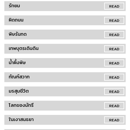
รักยม
READ
ผิดถนน
READ
พิษรันทด
READ
เทพบุตรเดินดิน
READ
น้ำผึ้งพิษ
READ
ทัณฑ์สวาท
READ
มรสุมชีวิต
READ
โลกของมัทรี
READ
ในเงาสนธยา
READ