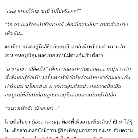
“แต่อาภาสก็รักยายณี ไม่ใช่หรือคะ?”
“โธ่ อาน่ะหรือจะไปรักยายณี เด็กเมื่อวานซืน” ภาสเอ่ยอย่าง
เห็นขัน…
แต่เมื่อยามได้อยู่ใกล้ชิดกับอรุณี เขาก็เพียรป้อนคำหวานเว้า
วอน จนอรุณีลุ่มหลงภาสแทบไม่ต่างกันกับพี่สาว
“อาภาสขา ณีคิดถึง” เด็กสาวฉอเลาะกับซอกคออาหนุ่ม รสรัก
ที่เพิ่งเคยรู้จักเพียงครั้งแรกเร้าใจให้หล่อนโหยหาอ้อมแขนอัน
เร่าร้อนปานใจจะขาด ภาสพรมจูบทั่วหน้า กอดร่างอิ่มเอิบ
สมบูรณ์ที่สั่นเหมือนลูกนกอยู่ในอ้อมอกแน่นเข้าไปอีก
“หนาวหรือจ๊ะ ณีของอา…”
โดยที่อโนชา น้องสาวคนสุดท้องที่เพิ่งอายุเพียงสิบห้าปี หาได้รู้
ไม่ เด็กสาวเองก็ยังมีความรู้สึกเทิดทูนอาภาสของเธอ ด้วยความ