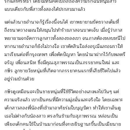
รักและศรัทธา โดยไม่ทันคิดไปถึงเรื่องความรักฉันหนุ่มสาว
แบบเดียวกับพี่สาวทั้งสองได้ประสบมาแล้ว
แต่แล้วนายอำนาจก็รู้เรื่องนี้จนได้ เขาพยายามขัดขวางเต็มที่
ถึงขนาดวางแผนให้สมุนไปทำร้ายภาสจนบาดเจ็บ เมื่อรู้ว่าภาส
พยายามจะจัดการลูกสาวทั้งสองของเขา จนภาสต้องหลบหนีไป
หากนายอำนาจก็ยังไม่วางใจ เขาตัดสินใจส่งอรุณีและอมราให้
มาเรียนต่อที่กรุงเทพฯ เพื่อตัดปัญหา โดยนำมาฝากไว้กับพลตรี
จรัญ เพื่อนสนิท ซึ่งมีคุณสุภาพรรณเป็นภรรยาคนใหม่ และ
กษิร ลูกชายวัยหนุ่มที่เกิดจากภรรยาคนแรกที่เสียชีวิตไปแล้ว
อยู่ร่วมบ้านด้วย
กษิรดูเหมือนจะเป็นชายหนุ่มที่ใช้ชีวิตอย่างเสเพลไปวันๆ แต่
ความจริงแล้ว เขาเป็นคนที่มีความมุ่งมั่นและจริงใจ โดยเฉพาะ
เด็กสาวสองพี่น้องที่เข้ามาอาศัยร่มใบบุญบิดา ทำให้เขาเอ็นดู
เธอไม่ต่างกับน้องสาว ตรงกันข้ามกับสุภาพรรณ หล่อนเป็น
เพียงเด็กคนใช้ในบ้านมาก่อนที่จะเขยิบฐานะขึ้นเป็นเมียนาย