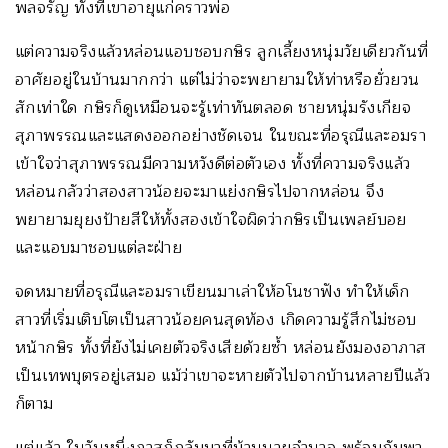
พลจรัญ ทั้งที่เขาอายุแก่คราวพ่อ
แต่ความจริงแล้วหล่อนแอบชอบกษิร ลูกเลี้ยงหนุ่มวัยเดียวกันที่
อาศัยอยู่ในบ้านมากกว่า แต่ไม่ว่าจะพยายามให้ท่าหรือยั่วยวน
สักเท่าใด กษิรก็ดูเหมือนจะรู้เท่าทันตลอด ชายหนุ่มรังเกียจ
สุภาพรรณและแสดงออกอย่างชัดเจน ในขณะที่อรุณีและอมรา
เข้าใจว่าสุภาพรรณมีความหวังดีต่อตัวเอง ทั้งที่ความจริงแล้ว
หล่อนกลัวว่าสองสาวน้อยจะมาแย่งกษิรไปจากหล่อน จึง
พยายามยุยงป้ายสีให้ทั้งสองเข้าใจผิดว่ากษิรเป็นเพลย์บอย
และแอบมาชอบแต่ละฝ่าย
จดหมายที่อรุณีและอมราเขียนมาเล่าให้อโนชาฟัง ทำให้เด็ก
สาวที่เริ่มเติบโตเป็นสาวน้อยคนสุดท้อง เกิดความรู้สึกไม่ชอบ
หน้ากษิร ทั้งที่ยังไม่เคยตัวจริงเสียด้วยซ้ำ หล่อนยังมองอาภาส
เป็นเทพบุตรอยู่เสมอ แม้ว่าเขาจะหายตัวไปจากบ้านหลายปีแล้ว
ก็ตาม
แต่แล้ว ในวันหนึ่งภาสก็กลับมาที่บ้านนายอำนาจ พร้อมกับพา