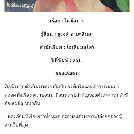
เรื่อง
: ในมือมาร
ผู้ขียน
: ชูวงศ์ ฉายะจินดา
สำนักพิมพ์
: โอเดียนสโตร์
ปีที่พิมพ์
: 2511
สองเล่มจบ
ในมือมาร
ดำเนินมาด้วยเข้มข้น ระทึกใจและเร้าอารมณ์มา
ตลอดทั้งเรื่อง ตราบจนมาถึงบทสรุปสำคัญของตัวละครทุกตัวที่
ต้องเผชิญหน้ากัน
…และก่อนที่เรื่องราวทั้งหมด จะจบลงด้วยความโล่งอกของผู้
อ่านในที่สุด