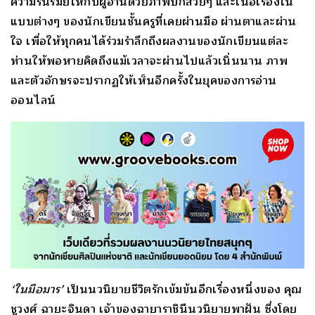
ความรื่นรมย์ให้กับผู้อ่านด้วยภาพปกสวยๆ และเนื้อเรื่องใน
แบบต่างๆ ของนักเขียนชั้นครูที่เคยผ่านมือ ผ่านตาและผ่าน
ใจ เพื่อให้ทุกคนได้ร่วมรำลึกถึงผลงานของนักเขียนแต่ละ
ท่านให้พอหายคิดถึงแม้เวลาจะผ่านไปแล้วเนิ่นนาน ภาพ
และตัวอักษรจะปรากฏให้เห็นอีกครั้งในยุคของการอ่าน
ออนไลน์
‘ในมือมาร’
เป็นนวนิยายชีวิตรักเข้มข้นอีกเรื่องหนึ่งของ คุณ
ชูวงศ์ ฉายะจินดา เจ้าของฉายาราชินีนวนิยายพาฝัน ซึ่งโดย