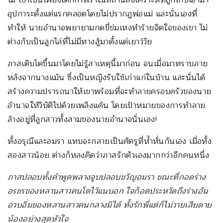
อุปการะตั้งแต่แรกคลอดโดยไม่ปรากฏพ่อแม่ และนั่นเองที่
ทำให้ นายอำนาจพยายามกดขี่ข่มเหงทำร้ายจิตใจของเขา ไม่
ต่างกับเป็นลูกไล่ที่ไม่มีทางสู้มาตั้งแต่เยาว์วัย
ภาสเติบโตขึ้นมาโดยไม่รู้สาเหตุนี้มาก่อน จนเมื่อมาทราบภาย
หลังจากนางแม้น ซึ่งเป็นหญิงรับใช้เก่าแก่ในบ้าน และนั่นได้
สร้างความปรารถนาให้เขาพร้อมที่จะทำลายครอบครัวของนาย
อำนาจให้วิบัติไปด้วยเพลิงแค้น โดยเป้าหมายของการทำลาย
ล้างอยู่ที่ลูกสาวทั้งสามของนายอำนาจนั่นเอง!
ทั้งอรุณีและอมรา แทบจะกลายเป็นศัตรูที่ห้ำหั่นกันเอง เมื่อทั้ง
สองสาวน้อย ต่างก็หลงคิดว่าภาสรักตัวเองมากกว่าอีกคนหนึ่ง
ภาสปลอบทั้งคำพูดพลางจูบปลอบขวัญอมรา ขณะที่กอดร่าง
อรชรของหลานสาวคนโตไว้แนบอก ใจก็อดประหวัดถึงร่างอัน
อวบอิ่มของหลานสาวคนกลางมิได้ ทั้งรักพี่แต่ก็ไม่วายเสียดาย
น้องอย่างสุดหัวใจ