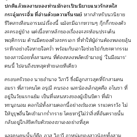
ปกติแล้วผลงานของท่านมักจะเป็นนิยายแนวรักสดใส
กระจุ๋มกระจิ๋ม ที่อ่านด้วยความรื่นรมย์
หากสำหรับนวนิยาย
ชีวิตสะเทือนอารมณ์เรื่องนี้ แม้จะมีฉากหวานๆ กุ๊กกิ๊กของตัว
ละครอยู่บ้าง แต่เนื้อหาหลักของเรื่องจะสะท้อนประเด็น
พฤติกรรม ด้านมืดของตัวละครเอก ที่ทำให้ผู้อ่านต้องพลอยลุ้น
ระทึกอย่างใจหายใจคว่ำ พร้อมกับเอาใจช่วยไปกับชะตากรรม
ของสาวน้อยทั้งสามคน ที่ต้องหลงพลัดเข้ามาอยู่ ‘ในมือมาร’
ตนนี้ ไปจนถึงบทสุดท้ายเลยทีเดียว
ครอบครัวของ นายอำนาจ วิภาวี ซึ่งมีลูกสาวสุดที่รักสามคน
อมรา พี่สาวคนโต อรุณี คนรอง และน้องเล็กสุดคือ อโนชา ที่
อยู่ในวัยแรกแย้ม เป็นที่แหนหวงของผู้เป็นบิดา ที่เฝ้า
ทะนุถนอม ดอกไม้ทั้งสามดอกนี้อย่างเข้มงวด ระแวดระวัง ไม่
ให้บุรุษอื่นใดเข้ามากร่ำกราย โดยหารู้ไม่ว่าสิ่งที่อันตรายนั้น
กลับอยู่ใกล้ชิดกับตัวของเขาเองอย่างที่สุด
และคนคนนั้นก็คือ ภาส วิภาวี อาหนุ่มของสาวน้อยทั้งสาม