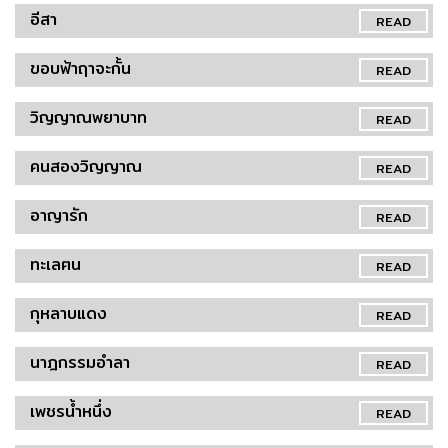
อีสา
READ
ขอบฟ้าฤาจะกั้น
READ
วิญญาณพยาบาท
READ
คนสองวิญญาณ
READ
อาญารัก
READ
ทะเลฅน
READ
กุหลาบแดง
READ
นาฎกรรมอำลา
READ
เพชรน้ำหนึ่ง
READ