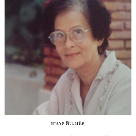
สาเรศ ศิระมนัส