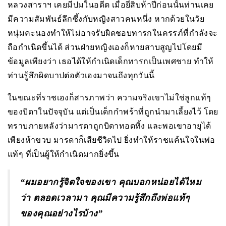
หลวงสาราฯ เคยมีปมในอดีต เมื่อยี่สิบห้าปีก่อนนั้นท่านเคย
มีความสัมพันธ์ลึกซึ้งกับหญิงสาวคนหนึ่ง หากด้วยในวัย
หนุ่มคะนองทำให้ไม่อาจรับผิดชอบทารกในครรภ์ที่กำลังจะ
ถือกำเนิดขึ้นได้ ส่วนฝ่ายหญิงเองก็หายสาบสูญไปโดยมี
ข้อมูลเพียงว่า เธอได้ให้กำเนิดเด็กทารกเป็นเพศชาย ทำให้
ท่านรู้สึกผิดบาปต่อตัวเองมาจนถึงทุกวันนี้
ในขณะที่ราชเองก็สารภาพว่า ความจริงเขาไม่ใช่ลูกแท้ๆ
ของบิดาในปัจจุบัน แต่เป็นเด็กกำพร้าที่ถูกนำมาเลี้ยงไว้ โดย
ทราบภายหลังว่ามารดาถูกบิดาทอดทิ้ง และพอเขาอายุได้
เพียงห้าขวบ มารดาก็เสียชีวิตไป ยิ่งทำให้ราชแค้นใจในพ่อ
แท้ๆ ที่เป็นผู้ให้กำเนิดมากยิ่งขึ้น
“ผมอยากรู้จิตใจของเขา คุณบอกหน่อยได้ไหม
ว่า ตลอดเวลามา คุณมีความรู้สึกถึงพ่อแท้ๆ
ของคุณอย่างไรบ้าง”