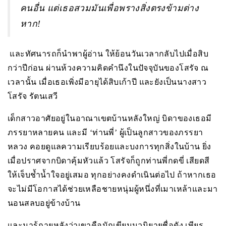
คนอื่น แต่เธอสวมมันเพื่อพรางสิ่งตรงข้ามต่าง
หาก
!
และทัศนารถก็นำพาผู้อ่าน ให้ย้อนวันเวลากลับไปเมื่อสิบ
กว่าปีก่อน ผ่านห้วงความคิดคำนึงในปัจจุบันของโสรัจ ณ
เวลานั้น เมื่อเธอเพิ่งมีอายุได้สิบเก้าปี และยังเป็นนางสาว
โสรัจ รัตนเสวี
เด็กสาวอาศัยอยู่ในอาณาเขตบ้านหลังใหญ่ บิดาของเธอมี
ภรรยาหลายคน และมี ‘ท่านพี่’ ผู้เป็นลูกสาวของภรรยา
หลวง คอยดูแลความเรียบร้อยและบงการทุกสิ่งในบ้าน ยิ่ง
เมื่อปราศจากบิดาคุ้มหัวแล้ว โสรัจก็ถูกท่านพี่กดขี่ เสียดสี
ให้เจ็บช้ำน้ำใจอยู่เสมอ ทุกอย่างคงดำเนินต่อไป ถ้าหากเธอ
จะไม่มีโอกาสได้ช่วยเหลือชายหนุ่มผู้หนึ่งที่เมาเหล้าและมา
นอนสลบอยู่ข้างบ้าน
และมารู้ภายหลังว่าเขาคือนักเขียนนวนิยายชื่อดัง เพียร