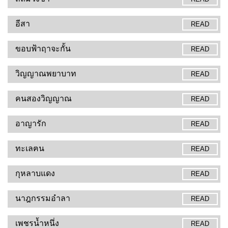
อีสา
READ
ขอบฟ้าฤาจะกั้น
READ
วิญญาณพยาบาท
READ
คนสองวิญญาณ
READ
อาญารัก
READ
ทะเลฅน
READ
กุหลาบแดง
READ
นาฎกรรมอำลา
READ
เพชรน้ำหนึ่ง
READ