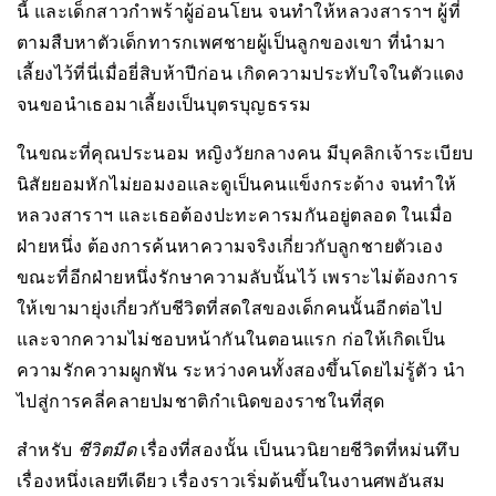
นี้ และเด็กสาวกำพร้าผู้อ่อนโยน จนทำให้หลวงสาราฯ ผู้ที่
ตามสืบหาตัวเด็กทารกเพศชายผู้เป็นลูกของเขา ที่นำมา
เลี้ยงไว้ที่นี่เมื่อยี่สิบห้าปีก่อน เกิดความประทับใจในตัวแดง
จนขอนำเธอมาเลี้ยงเป็นบุตรบุญธรรม
ในขณะที่คุณประนอม หญิงวัยกลางคน มีบุคลิกเจ้าระเบียบ
นิสัยยอมหักไม่ยอมงอและดูเป็นคนแข็งกระด้าง จนทำให้
หลวงสาราฯ และเธอต้องปะทะคารมกันอยู่ตลอด ในเมื่อ
ฝ่ายหนึ่ง ต้องการค้นหาความจริงเกี่ยวกับลูกชายตัวเอง
ขณะที่อีกฝ่ายหนึ่งรักษาความลับนั้นไว้ เพราะไม่ต้องการ
ให้เขามายุ่งเกี่ยวกับชีวิตที่สดใสของเด็กคนนั้นอีกต่อไป
และจากความไม่ชอบหน้ากันในตอนแรก ก่อให้เกิดเป็น
ความรักความผูกพัน ระหว่างคนทั้งสองขึ้นโดยไม่รู้ตัว นำ
ไปสู่การคลี่คลายปมชาติกำเนิดของราชในที่สุด
สำหรับ
ชีวิตมืด
เรื่องที่สองนั้น เป็นนวนิยายชีวิตที่หม่นทึบ
เรื่องหนึ่งเลยทีเดียว เรื่องราวเริ่มต้นขึ้นในงานศพอันสม