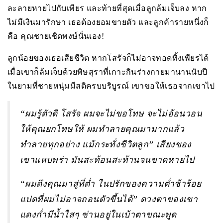
ละลายหายไปกับเพียร และท้ายที่สุดเมื่อลูกล้มเจ็บลง หาก
ไม่มีเงินมารักษา เธอต้องยอมขายตัว และลูกค้ารายหนึ่งก็
คือ คุณชายเชิดพงษ์นั่นเอง!
ลูกน้อยของเธอเสียชีวิต หากโสรัจก็ไม่อาจทอดทิ้งเพียรได้
เมื่อเขาก็ล้มเจ็บด้วยพิษสุราที่เกาะกินร่างกายมานานนับปี
ในยามที่ชายหนุ่มมีสติครบบริบูรณ์ เขาขอให้เธอจากเขาไป
“ผมรู้ตัวดี โสรัจ ผมจะไม่ขอโทษ จะไม่อ้อนวอน
ให้คุณยกโทษให้ ผมทำลายคุณมามากแล้ว
ทำลายทุกอย่าง แม้กระทั่งชีวิตลูก” เสียงของ
เขาแหบพร่า มันสะท้อนสะท้านจนขาดหายไป
“ผมดึงคุณมาสู่ที่ต่ำ ในปรักของความต่ำช้าร้อย
แปดที่ผมไม่อาจถอนตัวขึ้นได้” ดวงตาของเขา
แดงก่ำมีน้ำใสๆ ซ่านอยู่ในเบ้าตาขณะพูด