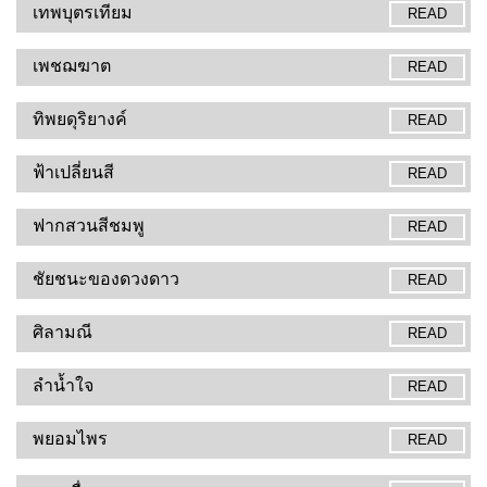
เทพบุตรเทียม
READ
เพชฌฆาต
READ
ทิพยดุริยางค์
READ
ฟ้าเปลี่ยนสี
READ
ฟากสวนสีชมพู
READ
ชัยชนะของดวงดาว
READ
ศิลามณี
READ
ลำน้ำใจ
READ
พยอมไพร
READ