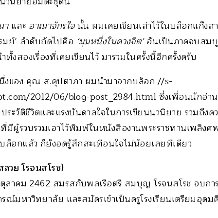
นวนิยายอมตะชุดนี้
ถนา
และ
อาณาจักรใจ
นั้น ผมเคยเขียนเล่าไว้ในบล็อกแก๊ง
รมย์’ ลำดับถัดไปคือ
‘มุมหนึ่งในดวงจิต’
อันเป็นภาคจบสมบู
ั้งสองเรื่องที่เคยเขียนไว้ มารวมในครั้งนี้อีกครั้งครับ
หนึ่งของ คุณ ส.คุปตาภา ผมนำมาจากบล็อก //s-
t.com/2012/06/blog-post_2984.html ซึ่งเพื่อนนักอ่าน
บประวัติชีวิตและแรงบันดาลใจในการเขียนนวนิยาย รวมถึงควา
นที่มีผู้รวบรวมเอาไว้พิมพ์ในหนังสืองานพระราชทานเพลิงศพ
็อกแล้ว ก็ยังอดรู้สึกสะเทือนใจไม่น้อยเลยทีเดียว
 (สลวย โรจนสโรช)
ี่ 4 ตุลาคม 2462 สมรสกับพลเรือตรี สมบุญ โรจนสโรช จบกา
รณ์มหาวิทยาลัย และสมัครเข้าเป็นครูโรงเรียนเตรียมอุดมศ