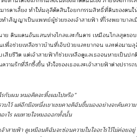
งท่านได้ถึงแก่กรรมลงในห้องผ่าตัดนั่นเอง ภายหลังการเสียช
ารดาเลี้ยง ทำให้มลุลีตัดสินใจยกกรรมสิทธิ์ที่ดินของตนให้
ทำสัญญาเป็นแพทย์ผู้ช่วยของเจ้าสายฟ้า ที่โรงพยาบาลเ
องนาย ดินแดนอันแสนห่างไกลและกันดาร เหมือนไกลสุดขอบฟ
เพื่อช่วยเหลือชาวบ้านที่เจ็บป่วยและยากจน และต่อมามลุลี
เสียชีวิต แต่เจ้าสายฟ้าก็ช่วยเหลือดูแลเธอจนหายเป็นปกต
นความรักที่ลึกซึ้งขึ้น หัวใจของเธอและเจ้าสายฟ้าต่างปรารถ
รกับผม หมอคิดจะทิ้งผมไปหรือ”
ือรวบไว้ แต่อีกมือหนึ่งเขาเชยคางดิฉันขึ้นมองอย่างจะค้นควา
ะไร ผมทายใจหมอออกทั้งนั้น
เจ้าสายฟ้า ดูเหมือนดิฉันจะซ่อนความในใจอะไรไว้ไม่ค่อยอยู