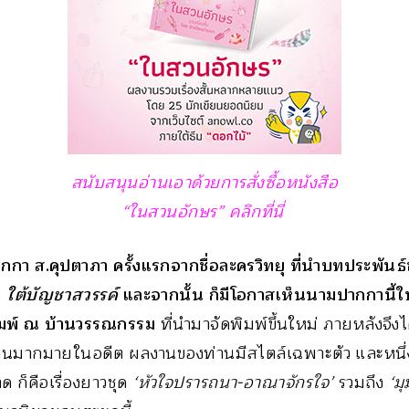
สนับสนุนอ่านเอาด้วยการสั่งซื้อหนังสือ
“ในสวนอักษร” คลิกที่นี่
กา ส.คุปตาภา ครั้งแรกจากชื่อละครวิทยุ ที่นำบทประพันธ
ง
ใต้บัญชาสวรรค์
และจากนั้น ก็มีโอกาสเห็นนามปากกานี้ใน
ิมพ์ ณ บ้านวรรณกรรม
ที่นำมาจัดพิมพ์ขึ้นใหม่ ภายหลังจึงได้
ผลงานมากมายในอดีต ผลงานของท่านมีสไตล์เฉพาะตัว และหนึ่ง
ด ก็คือเรื่องยาวชุด
‘หัวใจปรารถนา-อาณาจักรใจ’
รวมถึง
‘ม