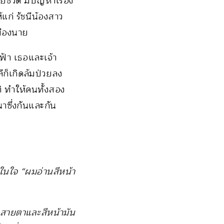
ีวิต มีปัญหาเรื่อง
แก่ รัชนีน้องสาว
มืองนาย
้า เธอและเจ้า
ก็เกิดล้มป่วยลง
ิ ทำให้คนทั้งสอง
นาซึ่งกันและกัน
มในใจ “ผมอ่านสีหน้า
่ สายตาและสีหน้ามัน