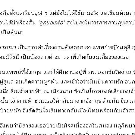
งสือตั้งแต่เรียนจุฬาฯ แต่ยังไม่ได้ใช้นามจริง แต่เขียนด้วยลาย
นได้นำเรื่องสั้น
‘ลูกของพ่อ’
ส่งไปลงในวารสารสวนกุหลาบวิท
้นเป็นต้นมา
รารถนา
เป็นการเล่าเรื่องผ่านตัวละครของ แพทย์หญิงมลุลี 
ีรัชนี เป็นน้องสาวต่างมารดาที่เกิดกับแม่เลี้ยงของเธอ
ียนแพทย์ที่อังกฤษ และได้ฝึกงานอยู่ที่ รพ. ออกซ์บริดจ์ ณ ที่น
้ดูแล จนเกิดความผูกพัน และเข้าใจว่ามันเป็นความรัก จนก
ึ่ง คือเจ้าสายฟ้า ณ เมืองนาย ซึ่งเป็นโอรสองค์เล็กของเจ้
้น เจ้าสายฟ้าชวนเธอให้กลับมาจากอังกฤษด้วยกัน ในเวลานั
ป่วยหนัก จึงตัดสินใจเดินทางกลับเมืองไทยพร้อมกับเจ้าสา
ย จึงพบว่าบิดาของเธอป่วยเป็นโรคเนื้องอกในสมอง มลุลีพย