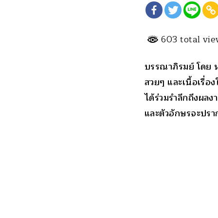
603 total vi
บรรณาภิรมย์ โดย ห
สวยๆ และเนื้อเรื่อ
ได้ร่วมรำลึกถึงผล
และตัวอักษรจะปราก