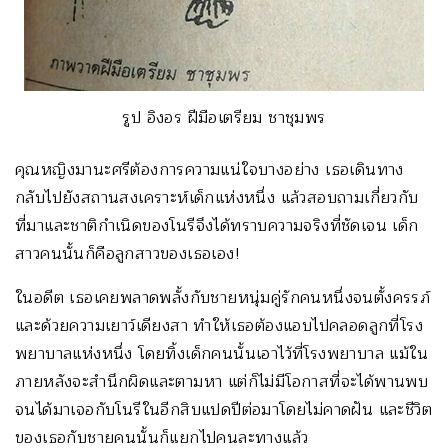
รูป อิงอร ฝีมือเตรียม ชาชุมพร
คุณหญิงมานะศรีต้องการความแน่ใจบางอย่าง เธอเดินทาง
กลับไปยังสถานสงเคราะห์เด็กแห่งหนึ่ง แล้วสอบถามเกี่ยวกับ
ที่มาและชาติกำเนิดของโนรีจึงได้ทราบความจริงที่ชัดเจน เด็ก
สาวคนนั้นก็คือลูกสาวของเธอเอง!
ในอดีต เธอเคยพลาดพลั้งกับชายหนุ่มคู่รักคนหนึ่งจนตั้งครรภ์
และด้วยความเยาว์เดียงสา ทำให้เธอต้องแอบไปคลอดลูกที่โรง
พยาบาลแห่งหนึ่ง โดยทิ้งเด็กคนนั้นเอาไว้ที่โรงพยาบาล แม้ใน
ภายหลังจะสำนึกผิดและตามหา แต่ก็ไม่มีโอกาสที่จะได้พานพบ
จนได้มาเจอกับโนรีในอีกสิบแปดปีต่อมาโดยไม่คาดฝัน และชีวิต
ของเธอกับชายคนนั้นก็แยกไปคนละทางแล้ว