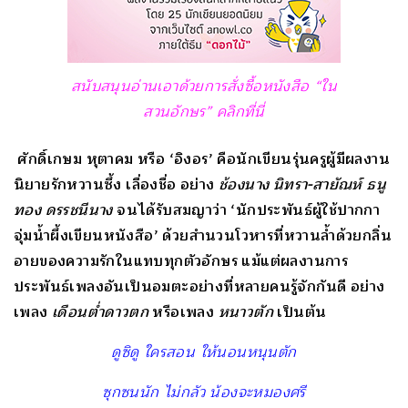
สนับสนุนอ่านเอาด้วยการสั่งซื้อหนังสือ “ใน
สวนอักษร” คลิกที่นี่
ศักดิ์เกษม หุตาคม หรือ ‘อิงอร’ คือนักเขียนรุ่นครูผู้มีผลงาน
นิยายรักหวานซึ้ง เลื่องชื่อ อย่าง
ช้องนาง นิทรา
-สายัณห์ ธนู
ทอง ดรรชนีนาง
จนได้รับสมญาว่า ‘นักประพันธ์ผู้ใช้ปากกา
จุ่มน้ำผึ้งเขียนหนังสือ’ ด้วยสำนวนโวหารที่หวานล้ำด้วยกลิ่น
อายของความรักในแทบทุกตัวอักษร แม้แต่ผลงานการ
ประพันธ์เพลงอันเป็นอมตะอย่างที่หลายคนรู้จักกันดี อย่าง
เพลง
เดือนต่ำดาวตก
หรือเพลง
หนาวตัก
เป็นต้น
ดูซิดู ใครสอน ให้นอนหนุนตัก
ซุกซนนัก ไม่กลัว น้องจะหมองศรี