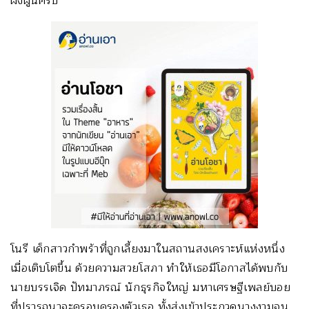
ผึ้งผู้นี้ครับ
โนรี เด็กสาวกำพร้าที่ถูกเลี้ยงมาในสถานสงเคราะห์แห่งหนึ่ง
เมื่อเติบโตขึ้น ด้วยความสวยโสภา ทำให้เธอมีโอกาสได้พบกับ
นายบรรเจิด ปัทมาภรณ์ นักธุรกิจใหญ่ มหาเศรษฐีเพลย์บอย
ที่ปรารถนาจะครอบครองตัวเธอ ทั้งส่งเข้าประกวดนางงามจน