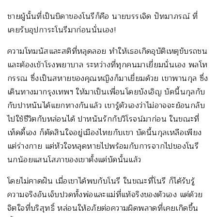
ชายผู้นั้นที่เป็นบิดาของโนรีก็คือ นายบรรเจิด ปัทมาภรณ์ ที่
เคยรับอุปการะโนรีมาก่อนนั่นเอง!
ความโทมนัสและสติที่หลุดลอย ทำให้เธอเกิดอุบัติเหตุขับรถชน
และต้องเข้าโรงพยาบาล ระหว่างที่ทุกคนมาเยี่ยมนั่นเอง พลโท
กรรณ ซึ่งเป็นสหายของคุณหญิงก็มาเยี่ยมด้วย เขาพานกุล ซึ่ง
เดินทางมากรุงเทพฯ ให้มาเป็นเพื่อนโดยบังเอิญ บัดนี้นกุลกับ
กับปาหนันได้แยกทางกันแล้ว เขารู้ตัวเองว่าไม่อาจจะย้อนกลับ
ไปใช้ชีวิตกับหล่อนได้ ปาหนันรักกับวิโรจน์มาก่อน ในขณะที่
เท็ดดี้เอง ก็ตัดสินใจอยู่เมืองไทยกับเขา บัดนี้นกุลเหลือเพียง
แต่ร่างกาย แต่หัวใจหลุดหายไปพร้อมกับการจากไปของโนรี
นกน้อยแสนโสภาของเขาตั้งแต่บัดนั้นแล้ว
โดยไม่คาดฝัน เมื่อเขาได้พบกับโนรี ในขณะที่โนรี ก็ได้รับรู้
ความจริงอันเจ็บปวดทั้งพ่อและแม่ที่แท้จริงของตัวเอง แต่ด้วย
จิตใจที่บริสุทธิ์ หล่อนให้อภัยต่อความผิดพลาดที่เคยเกิดขึ้น