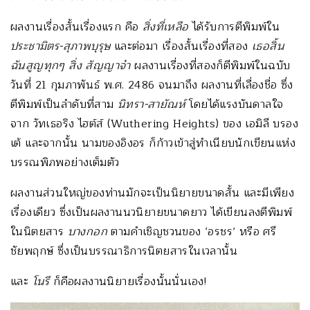
ผลงานเรื่องสั้นเรื่องแรก คือ
สิ่งที่เหลือ
ได้รับการตีพิมพ์ใน
ประชามิตร
-สุภาพบุรุษ
และต่อมา เรื่องสั้นเรื่องที่สอง
เธอสิ้น
ฉันสูญทุกๆ สิ่ง สัญญาจ๋า
ผลงานเรื่องที่สองก็ตีพิมพ์ในฉบับ
วันที่ 21 กุมภาพันธ์ พ.ศ. 2486 จนมาถึง ผลงานที่เลื่องชื่อ ซึ่ง
ตีพิมพ์เป็นลำดับที่สาม
นิทรา
-สายัณห์
โดยได้แรงบันดาลใจ
จาก วัทเธอริง ไฮต์ส์ (Wuthering Heights) ของ เอมิลี บรอง
เต้ และจากนั้น นามของอิงอร ก็ก้าวเข้าสู่ทำเนียบนักเขียนแห่ง
บรรณพิภพอย่างเต็มตัว
ผลงานส่วนใหญ่ของท่านมักจะเป็นนิยายขนาดสั้น และมีเพียง
เรื่องเดียว ซึ่งเป็นผลงานนวนิยายขนาดยาว ได้เขียนลงตีพิมพ์
ในนิตยสาร
บางกอก
ตามคำเชิญชวนของ ‘อรชร’ หรือ ศรี
ชัยพฤกษ์ ซึ่งเป็นบรรณาธิการนิตยสารในเวลานั้น
และ
โนรี
ก็คือผลงานนิยายเรื่องนั้นนั่นเอง!