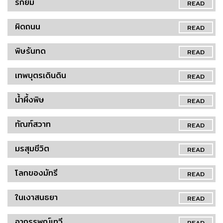
รักยม
READ
ผิดถนน
READ
พิษรันทด
READ
เทพบุตรเดินดิน
READ
น้ำผึ้งพิษ
READ
ทัณฑ์สวาท
READ
มรสุมชีวิต
READ
โลกของมัทรี
READ
ในเงาสนธยา
READ
อาถรรพณ์เทวี
READ