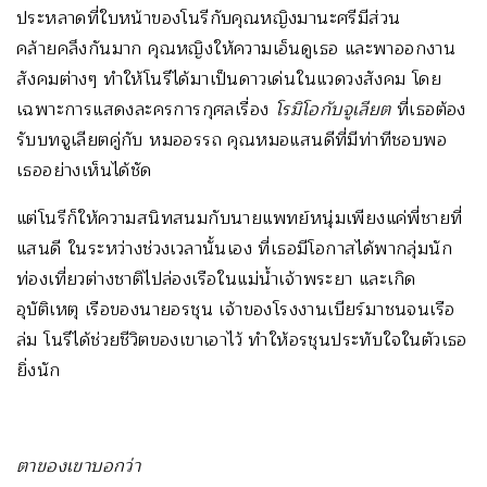
ประหลาดที่ใบหน้าของโนรีกับคุณหญิงมานะศรีมีส่วน
คล้ายคลึงกันมาก คุณหญิงให้ความเอ็นดูเธอ และพาออกงาน
สังคมต่างๆ ทำให้โนรีได้มาเป็นดาวเด่นในแวดวงสังคม โดย
เฉพาะการแสดงละครการกุศลเรื่อง
โรมิโอกับจูเลียต
ที่เธอต้อง
รับบทจูเลียตคู่กับ หมออรรถ คุณหมอแสนดีที่มีท่าทีชอบพอ
เธออย่างเห็นได้ชัด
แต่โนรีก็ให้ความสนิทสนมกับนายแพทย์หนุ่มเพียงแค่พี่ชายที่
แสนดี ในระหว่างช่วงเวลานั้นเอง ที่เธอมีโอกาสได้พากลุ่มนัก
ท่องเที่ยวต่างชาติไปล่องเรือในแม่น้ำเจ้าพระยา และเกิด
อุบัติเหตุ เรือของนายอรชุน เจ้าของโรงงานเบียร์มาชนจนเรือ
ล่ม โนรีได้ช่วยชีวิตของเขาเอาไว้ ทำให้อรชุนประทับใจในตัวเธอ
ยิ่งนัก
ตาของเขาบอกว่า