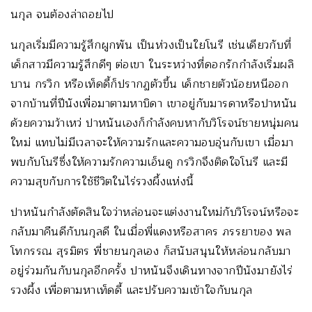
นกุล จนต้องล่าถอยไป
นกุลเริ่มมีความรู้สึกผูกพัน เป็นห่วงเป็นใยโนรี เช่นเดียวกับที่
เด็กสาวมีความรู้สึกดีๆ ต่อเขา ในระหว่างที่ดอกรักกำลังเริ่มผลิ
บาน กรวิก หรือเท็ดดี้ก็ปรากฏตัวขึ้น เด็กชายตัวน้อยหนีออก
จากบ้านที่ปีนังเพื่อมาตามหาบิดา เขาอยู่กับมารดาหรือปาหนัน
ด้วยความว้าเหว่ ปาหนันเองก็กำลังคบหากับวิโรจน์ชายหนุ่มคน
ใหม่ แทบไม่มีเวลาจะให้ความรักและความอบอุ่นกับเขา เมื่อมา
พบกับโนรีซึ่งให้ความรักความเอ็นดู กรวิกจึงติดใจโนรี และมี
ความสุขกับการใช้ชีวิตในไร่รวงผึ้งแห่งนี้
ปาหนันกำลังตัดสินใจว่าหล่อนจะแต่งงานใหม่กับวิโรจน์หรือจะ
กลับมาคืนดีกับนกุลดี ในเมื่อพี่แดงหรือสาคร ภรรยาของ พล
โทกรรณ สุรมิตร พี่ชายนกุลเอง ก็สนับสนุนให้หล่อนกลับมา
อยู่ร่วมกันกับนกุลอีกครั้ง ปาหนันจึงเดินทางจากปีนังมายังไร่
รวงผึ้ง เพื่อตามหาเท็ดดี้ และปรับความเข้าใจกับนกุล