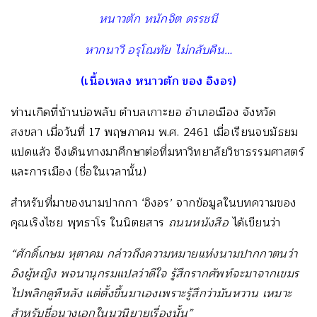
หนาวตัก หนักจิต ดรรชนี
หากนาวี อรุโณทัย ไม่กลับคืน…
(เนื้อเพลง หนาวตัก ของ อิงอร)
ท่านเกิดที่บ้านบ่อพลับ ตำบลเกาะยอ อำเภอเมือง จังหวัด
สงขลา เมื่อวันที่ 17 พฤษภาคม พ.ศ. 2461 เมื่อเรียนจบมัธยม
แปดแล้ว จึงเดินทางมาศึกษาต่อที่มหาวิทยาลัยวิชาธรรมศาสตร์
และการเมือง (ชื่อในเวลานั้น)
สำหรับที่มาของนามปากกา ‘อิงอร’ จากข้อมูลในบทความของ
คุณเริงไชย พุทธาโร ในนิตยสาร
ถนนหนังสือ
ได้เขียนว่า
“ศักดิ์เกษม หุตาคม กล่าวถึงความหมายแห่งนามปากกาตนว่า
อิงผู้หญิง พจนานุกรมแปลว่าดีใจ รู้สึกรากศัพท์จะมาจากเขมร
ไปพลิกดูทีหลัง แต่ตั้งขึ้นมาเองเพราะรู้สึกว่ามันหวาน เหมาะ
สำหรับชื่อนางเอกในนวนิยายเรื่องนั้น”