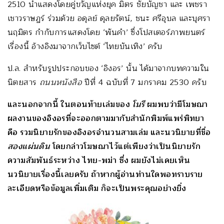
2510 นำแสดงโดยคู่ขวัญแห่งยุค มิตร ชัยบัญชา และ เพชรา
เชาวราษฏร์ ร่วมด้วย อดุลย์ ดุลยรัตน์, ชนะ ศรีอุบล และบุศรา
นฤมิตร กำกับการแสดงโดย ‘พันคำ’ ซึ่งโปสเตอร์ภาพยนตร์
เรื่องนี้ อ้างอิงมาจากเว็บไซต์ ‘ไทยบันเทิง’ ครับ
ป.ล. สำหรับรูปประกอบของ ‘อิงอร’ นั้น ได้มาจากบทความใน
นิตยสาร
ถนนหนังสือ
ปีที่ 4 ฉบับที่ 7 มกราคม 2530 ครับ
และนอกจากนี้ ในตอนท้ายเล่มของ
โนรี
ผมพบว่ามีโฆษณา
ผลงานของอิงอรที่จะออกตามมากับสำนักพิมพ์แพร่พิทยา
คือ รวมนิยายรักของอิงอรจำนวนสามเล่ม และนวนิยายที่ชื่อ
สองแผ่นดิน
โดยกล่าวโฆษณาไว้แต่เพียงว่าเป็นนิยายรัก
ความสัมพันธ์ระหว่าง ไทย-พม่า ซึ่ง ผมยังไม่เคยเห็น
นวนิยายเรื่องนี้เลยครับ ถ้าหากผู้อ่านท่านใดพอทราบราย
ละเอียดหรือข้อมูลเพิ่มเติม ก็จะเป็นพระคุณอย่างยิ่ง