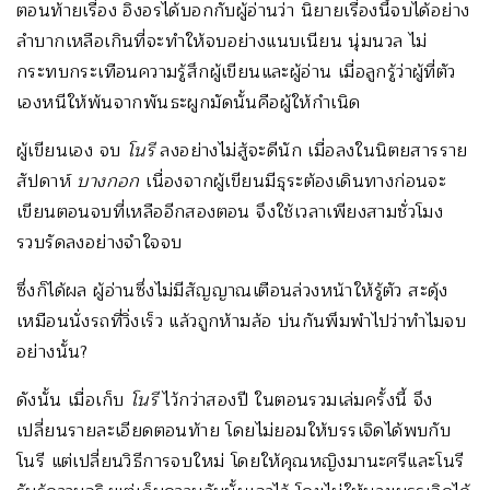
ตอนท้ายเรื่อง อิงอรได้บอกกับผู้อ่านว่า นิยายเรื่องนี้จบได้อย่าง
ลำบากเหลือเกินที่จะทำให้จบอย่างแนบเนียน นุ่มนวล ไม่
กระทบกระเทือนความรู้สึกผู้เขียนและผู้อ่าน เมื่อลูกรู้ว่าผู้ที่ตัว
เองหนีให้พ้นจากพันธะผูกมัดนั้นคือผู้ให้กำเนิด
ผู้เขียนเอง จบ
โนรี
ลงอย่างไม่สู้จะดีนัก เมื่อลงในนิตยสารราย
สัปดาห์
บางกอก
เนื่องจากผู้เขียนมีธุระต้องเดินทางก่อนจะ
เขียนตอนจบที่เหลืออีกสองตอน จึงใช้เวลาเพียงสามชั่วโมง
รวบรัดลงอย่างจำใจจบ
ซึ่งก็ได้ผล ผู้อ่านซึ่งไม่มีสัญญาณเตือนล่วงหน้าให้รู้ตัว สะดุ้ง
เหมือนนั่งรถที่วิ่งเร็ว แล้วถูกห้ามล้อ บ่นกันพึมพำไปว่าทำไมจบ
อย่างนั้น?
ดังนั้น เมื่อเก็บ
โนรี
ไว้กว่าสองปี ในตอนรวมเล่มครั้งนี้ จึง
เปลี่ยนรายละเอียดตอนท้าย โดยไม่ยอมให้บรรเจิดได้พบกับ
โนรี แต่เปลี่ยนวิธีการจบใหม่ โดยให้คุณหญิงมานะศรีและโนรี