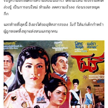
รับรู้ความจริงแต่เก็บความลับนั้นเอาไว้ โดยไม่ให้นายบรรเจิดได้
ล่วงรู้ เป็นการจบใหม่ ห้ามล้อ ลดความเร็วลง ก่อนรถจะหยุด
กึก
และท้ายที่สุดนี้ อิงอรได้ขออุทิศสาระของ
โนรี
ให้แก่เด็กกำพร้า
ผู้ถูกทอดทิ้งทุกแห่งหนและทุกคน