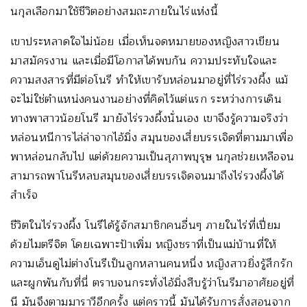
นกุลเลือกมาใช้ชีวิตอย่างสมถะภายในไร่แห่งนี้
เขาประหลาดใจไม่น้อย เมื่อเห็นจดหมายของหญิงสาวเขียน
มาสมัครงาน และเมื่อมีโอกาสได้พบกัน ความประทับใจและ
ความสงสารที่มีต่อโนรี ทำให้เขารับหล่อนมาอยู่ที่ไร่รวงผึ้ง แม้
จะไม่ใช่ตำแหน่งคนงานอย่างที่คิดไว้แต่แรก ระหว่างการเดิน
ทางพาสาวน้อยโนรี มายังไร่รวงผึ้งนั่นเอง เขาจึงรู้ความจริงว่า
หล่อนหนีการไล่ล่าจากไอ้มิ่ง สมุนของเสี่ยบรรเจิดที่ตามมาเพื่อ
พาหล่อนกลับไป แต่ด้วยความเป็นสุภาพบุรุษ นกุลช่วยเหลือจน
สามารถพาโนรีหลบสมุนของเสี่ยบรรเจิดจนมาถึงไร่รวงผึ้งได้
สำเร็จ
ชีวิตในไร่รวงผึ้ง โนรีได้รู้จักสมาชิกคนอื่นๆ ภายในไร่ที่เปี่ยม
ด้วยไมตรีจิต โดยเฉพาะป้าเพิ่ม หญิงชราที่เป็นแม่บ้านที่ให้
ความเอ็นดูไม่ต่างโนรีเป็นลูกหลานคนหนึ่ง หญิงสาวยิ่งรู้สึกรัก
และผูกพันกับที่นี่ ตราบจนกระทั่งไอ้มิ่งสืบรู้ว่าโนรีมาอาศัยอยู่ที่
นี มันจึงตามมาราวีอีกครั้ง แต่คราวนี้ มันได้รับการสั่งสอนจาก