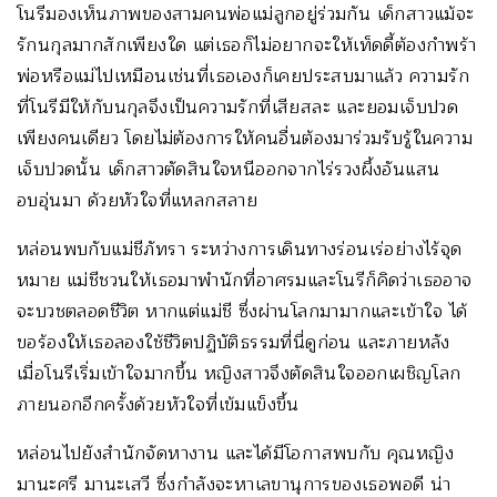
โนรีมองเห็นภาพของสามคนพ่อแม่ลูกอยู่ร่วมกัน เด็กสาวแม้จะ
รักนกุลมากสักเพียงใด แต่เธอก็ไม่อยากจะให้เท็ดดี้ต้องกำพร้า
พ่อหรือแม่ไปเหมือนเช่นที่เธอเองก็เคยประสบมาแล้ว ความรัก
ที่โนรีมีให้กับนกุลจึงเป็นความรักที่เสียสละ และยอมเจ็บปวด
เพียงคนเดียว โดยไม่ต้องการให้คนอื่นต้องมาร่วมรับรู้ในความ
เจ็บปวดนั้น เด็กสาวตัดสินใจหนีออกจากไร่รวงผึ้งอันแสน
อบอุ่นมา ด้วยหัวใจที่แหลกสลาย
หล่อนพบกับแม่ชีภัทรา ระหว่างการเดินทางร่อนเร่อย่างไร้จุด
หมาย แม่ชีชวนให้เธอมาพำนักที่อาศรมและโนรีก็คิดว่าเธออาจ
จะบวชตลอดชีวิต หากแต่แม่ชี ซึ่งผ่านโลกมามากและเข้าใจ ได้
ขอร้องให้เธอลองใช้ชีวิตปฏิบัติธรรมที่นี่ดูก่อน และภายหลัง
เมื่อโนรีเริ่มเข้าใจมากขึ้น หญิงสาวจึงตัดสินใจออกเผชิญโลก
ภายนอกอีกครั้งด้วยหัวใจที่เข้มแข็งขึ้น
หล่อนไปยังสำนักจัดหางาน และได้มีโอกาสพบกับ คุณหญิง
มานะศรี มานะเสวี ซึ่งกำลังจะหาเลขานุการของเธอพอดี น่า