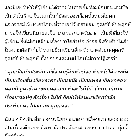
และนี่เองที่ทำให้ผู้เขียนได้วาดมโนภาพขึ้นทีละน้อยจนแจ่มชัด
เป็นตัวโนรี แต่ในเวลานั้นก็ยังตรองพล็อตทั้งหมดไม่ตก
นอกจากมีเพียงเค้าโครงที่วาดเอาไว้ ตราบจน คุณศรี ชัยพฤกษ์
มาขอให้เขียนนิยายลงใน
บางกอก
และรับอาสาเป็นพี่เลี้ยงให้
ผู้เขียน ซึ่งไม่เคยเขียนเรื่องยาวได้สำเร็จ อิงอร จึงจับตัว ‘โนรี’
ในความคิดที่เก็บไว้หลายปีมาเขียนอีกครั้ง และด้วยเหตุผลที่
คุณศรี ชัยพฤกษ์ ทั้งยกยอและแหย่ โดยไม่อาจปฏิเสธว่า
“คุณเป็นนักประพันธ์มีชื่อ คนรู้จักทั่วเมือง ทำอะไรได้สารพัด
เขียนเรื่องสั้น เขียนละคร เขียนหนัง เขียนเพลง เขียนกลอน
ตอบปัญหาชีวิต เขียนคอลัมน์ ทำอะไรก็ได้ เขียนนวนิยาย
เรื่องยาวแท้ๆ สักเรื่อง ไม่ได้ ก็อย่าให้คนเขาเรียกว่านัก
ประพันธ์ต่อไปอีกเลย คุณอิงอร”
นั่นเอง จึงเป็นที่มาของนวนิยายขนาดยาวเรื่องแรก และอาจจะ
เป็นเรื่องเดียวของอิงอร นักประพันธ์เจ้าของฉายาปากกาจุ่มน้ำ