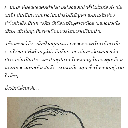
ภายนอกห้องแสงแดดกำลังสาดส่องแจ่มจ้าทั่วไปในท้องฟ้าอัน
สดใส มันเป็นเวลากลางวันอย่างไม่มีปัญหา แต่ภายในห้อง
ทำไมมันจึงเป็นกลางคืน มีเดือนเพ็ญดวงหนึ่งฉายแสงนวลใย
เย็นตาเย็นใจสุดที่จะหาเดือนดวงไหนมาเปรียบปาน
เดือนดวงนี้มีดาวนิลฝังอยู่สองดวง ส่งแสงกะพริบระยิบระยับ
ภายใต้ขอบโค้งคันธนูสีดำ มีกลีบกาบบัวอันละเอียดสองกลีบ
ประกบกันเป็นปาก และปากรูปกาบบัวประกบคู่นั้นมองดูเหมือน
จะเผยอแย้มพอเห็นฟันสีขาวงามเหมือนมุก ซึ่งเรียงรายอยู่ภาย
ในนิดๆ
ยิ่งพิศก็ยิ่งเพลิน…