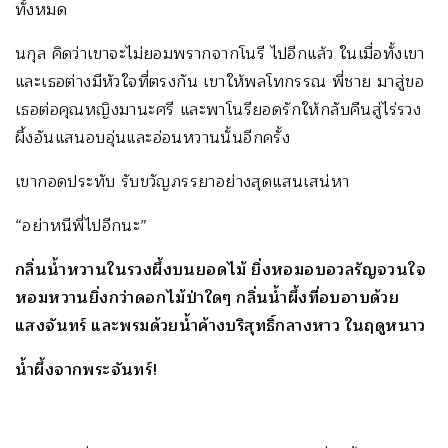
ทั้งหมด
นกุล คิดว่าเขาจะไม่ยอมพรากจากโนรี ไปอีกแล้ว ในเมื่อทั้งเขา
และเธอต่างมีหัวใจที่ตรงกัน เขาให้พลโทกรรณ พี่ชาย มาสู่ขอ
เธอต่อคุณหญิงมานะศรี และพาโนรียอดรักให้กลับคืนสู่ไร่รวง
ผึ้งอันแสนอบอุ่นและอ่อนหวานนั้นอีกครั้ง
เขากอดประทับ รับขวัญภรรยาอย่างสุดแสนเสน่หา
“อย่าหนีพี่ไปอีกนะ”
กลิ่นน้ำหวานในรวงผึ้งบนยอดไม้ ยิ่งหอมอบอวลรัญจวนใจ
หอมหวานยิ่งกว่าดอกไม้ป่าใดๆ กลิ่นน้ำผึ้งที่อบอาบด้วย
แสงจันทร์ และพรมด้วยน้ำค้างบริสุทธิ์กลางหาว ในฤดูหนาว
น้ำผึ้งจากพระจันทร์
!