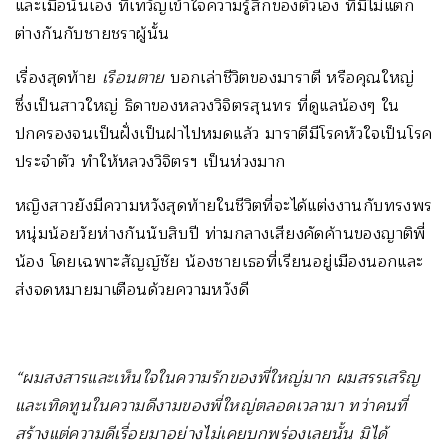
และเมื่อนั้นเอง ที่เทวัญเข้าใจความรู้สึกของตัวเอง ที่มีไม่แตก
ต่างกันกับชายชราผู้นั้น
เรื่องสุดท้าย
เรือนตาย
บอกเล่าชีวิตของมาราตี หรือคุณใหญ่
ซึ่งเป็นสาวใหญ่ ธิดาของหลวงวิจิตรสุนทร ที่ดูแลน้องๆ ใน
ปกครองจนเป็นฝั่งเป็นฝาไปหมดแล้ว มาราตีมีโรคหัวใจเป็นโรค
ประจำตัว ทำให้หลวงวิจิตรฯ เป็นห่วงมาก
หญิงสาวยังมีความหวังสุดท้ายในชีวิตที่จะได้แต่งงานกับทรงพร
หนุ่มน้อยวัยห่างกันนับสิบปี ท่ามกลางเสียงคัดค้านของญาติพี่
น้อง โดยเฉพาะสัญญ์ชัย น้องชายเธอที่เรียนอยู่เมืองนอกและ
ส่งจดหมายมาเตือนด้วยความหวังดี
“ผมสงสารและเห็นใจในความรักของพี่ใหญ่มาก ผมสรรเสริญ
และเทิดทูนในความดีงามของพี่ใหญ่ตลอดเวลามา ทว่าคนที่
สร้างแต่ความดีเรื่อยมาอย่างไม่เคยบกพร่องเลยนั้น มิได้