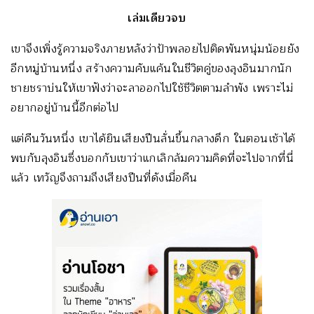
เล่มเดียวจบ
เขาจึงเพิ่งรู้ความจริงภายหลังว่าป้าพลอยไปติดพันหนุ่มน้อยยัง
อีกหมู่บ้านหนึ่ง สร้างความคับแค้นในชีวิตคู่ของลุงอินมากนัก
ชายชราบ่นให้เขาฟังว่าจะลาออกไปใช้ชีวิตตามลำพัง เพราะไม่
อยากอยู่บ้านนี้อีกต่อไป
แต่คืนวันหนึ่ง เขาได้ยินเสียงปืนลั่นขึ้นกลางดึก ในตอนเช้าได้
พบกับลุงอินซึ่งบอกกับเขาว่าแกเลิกล้มความคิดที่จะไปจากที่นี่
แล้ว เทวัญจึงถามถึงเสียงปืนที่ดังเมื่อคืน