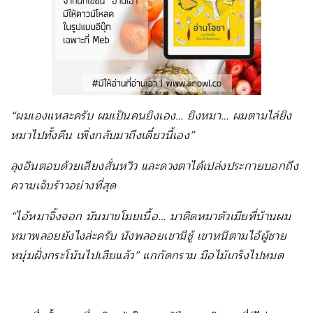
“ผมเองแหละครับ ผมเป็นคนยิงเอง… ยิงหมา… ผมตามไล่ยิง
หมาไปทั้งคืน เพิ่งกลับมาถึงเดี๋ยวนี้เอง”
ลุงอินตอบด้วยเสียงสั่นหวิว และดวงตาได้เปล่งประกายบอกถึง
ความเจ็บร้าวอย่างที่สุด
“ไอ้หมาจิ้งจอก มันมาขโมยเนื้อ… มาติดหมาตัวเมียที่บ้านผม
หมาพลอยยังไงล่ะครับ นังพลอยเขามีชู้ เขาหนีตามไอ้ผู้ชาย
หนุ่มฝั่งกระโน้นไปเสียแล้ว” แกกัดกราม มือไม้เกร็งไปหมด