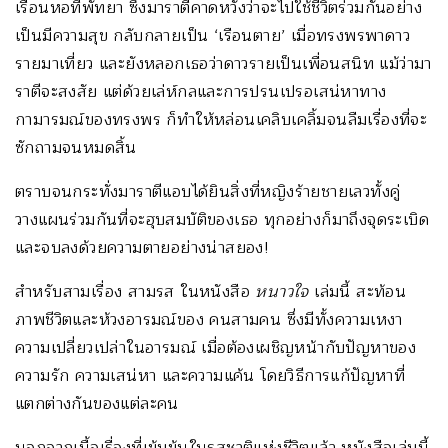
เรือนหอที่พัทยา ซึ่งมาราตีคาดหวังว่าจะไปใช้ชีวิตร่วมกันอย่าง
เป็นมีความสุข กลับกลายเป็น ‘เรือนตาย’ เมื่อทรงพรพาดาว
รายมาเที่ยว และยังหลอกเธอว่าดาวรายเป็นเพื่อนสนิท แม้ว่ามา
ราตีจะสงสัย แต่ด้วยเล่ห์กลและการปรนเปรอเสน่หาทาง
กามารมณ์ของทรงพร ก็ทำให้หล่อนเคลิบเคลิ้มจนลืมเรื่องที่จะ
ซักถามจนหมดสิ้น
ตราบจนกระทั่งมาราตีแอบได้ยินสิ่งที่หญิงร้ายชายเลวทั้งคู่
วางแผนร่วมกันที่จะฮุบสมบัติของเธอ ทุกอย่างก็มาถึงจุดระเบิด
และจบลงด้วยความตายอย่างน่าสยอง!
สำหรับสามเรื่อง สามรส ในหนังสือ
หนาวใจ
เล่มนี้ สะท้อน
ภาพชีวิตและห้วงอารมณ์ของ คนสามคน ซึ่งมีทั้งความเหงา
ความเปลี่ยวเปล่าในอารมณ์ เมื่อต้องเผชิญหน้ากับปัญหาของ
ความรัก ความเสน่หา และความแค้น โดยวิธีการแก้ปัญหาที่
แตกต่างกันของแต่ละคน
นอกจากเนื้อเรื่องที่เข้มข้นในรสชาติแห่งชีวิตแล้ว หนังสือเล่มนี้