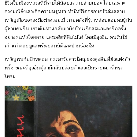
ชีวิตในเมืองหลวงที่มีรายได้น้อยแต่รายจ่ายเยอะ โดยเฉพาะ
ดวงมณีซึ่งเสพติดความหรูหรา ทำให้ชีวิตครอบครัวล่มสลาย
เทวัญเกือบจะลงมือฆ่าดวงมณี ภายหลังที่รู้ว่าหล่อนแอบคบชู้กับ
ผู้ชายคนอื่น เขาเดินทางกลับมายังบ้านเกิดสะแกแดงอีกครั้ง
อย่างคนหัวใจสลาย และอดีตที่ลืมไม่ได้ โดยมีลุงอิน คนรับใช้
เก่าแก่ คอยดูแลทรัพย์สมบัติและบ้านช่องให้
เทวัญพบกับป้าพลอย ภรรยาวัยสาวใหญ่ของลุงอินที่ยังแต่งตัว
พริ้ง ขณะที่ลุงอินผู้สามีกลับปล่อยตัวเองเป็นชายเฒ่าที่ทรุด
โทรม