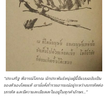
“ประเสริฐ พิจารณ์โสภณ นักประพันธ์หนุ่มผู้นี้มีแบบฉบับเป็น
ของตัวเองโดยแท้ เขามั่งคั่งร่ำรวยอารมณ์อยู่ระหว่างบรรทัดต่อ
บรรทัด และมีความละเมียดละไมอยู่ในทุกคำอักษร…”