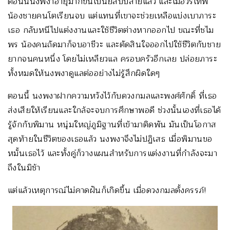
ตอนนี้นงพงาอายุมากขึ้นเป็นยี่สิบปลายแล้ว และเมื่อวรเทพ
น้องชายคนโตเรียนจบ แต่แทนที่เขาจะช่วยเหลือแบ่งเบาภาระ
เธอ กลับหนีไปแต่งงานและใช้ชีวิตต่างหากออกไป ขณะที่ชไม
พร น้องคนถัดมาก็จบอาชีวะ และตัดสินใจออกไปใช้ชีวิตกับชาย
ยากจนคนหนึ่ง โดยไม่เหลียวแล ครอบครัวอีกเลย ปล่อยภาระ
ทั้งหมดให้นงพงาดูแลต่ออย่างไม่รู้สึกผิดใดๆ
ตอนนี้ นงพงาฝากความหวังไว้กับดวงกมลและพงศ์ศักดิ์ ที่เธอ
ส่งเสียให้เรียนและใกล้จะจบการศึกษาพอดี ช่วงนั้นเองที่เธอได้
รู้จักกับพิมาน หนุ่มใหญ่ภูมิฐานที่เข้ามาติดพัน มันเป็นโอกาส
สุดท้ายในชีวิตของเธอแล้ว นงพงาจึงไม่ปฏิเสธ เมื่อพิมานขอ
หมั้นเธอไว้ และทั้งคู่ก็วางแผนสำหรับการแต่งงานที่กำลังจะมา
ถึงในมิช้า
แต่แล้วเหตุการณ์ไม่คาดฝันก็เกิดขึ้น เมื่อดวงกมลตั้งครรภ์!