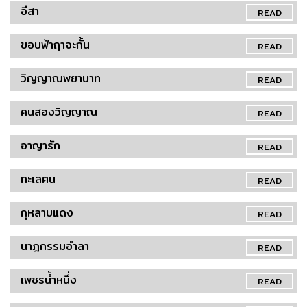
อีสา
READ
ขอบฟ้าฤาจะกั้น
READ
วิญญาณพยาบาท
READ
คนสองวิญญาณ
READ
อาญารัก
READ
ทะเลฅน
READ
กุหลาบแดง
READ
นาฎกรรมอำลา
READ
เพชรน้ำหนึ่ง
READ