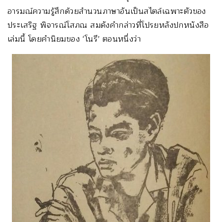
อารมณ์ความรู้สึกด้วยสำนวนภาษาอันเป็นสไตล์เฉพาะตัวของ
ประเสริฐ พิจารณ์โสภณ สมดังคำกล่าวที่โปรยหลังปกหนังสือ
เล่มนี้ โดยคำนิยมของ ‘โนรี’ ตอนหนึ่งว่า