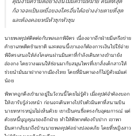
คุณงามความดีอย่างอื่นไม่มีความหมาย คนดีที่สุด
ก็อาจจะเป็นเหยื่อของใครอื่นได้อย่างง่ายดายที่สุด
และต้องคอยหนีหัวซุกหัวซุน
นายพลคุปต์ติดต่อกับพลเอกพิจิตร เนื่องจากอีกฝ่ายมีเครือข่าย
ค้ายาเสพติดข้ามชาติ และตอนนี้เขาเองก็ต้องการเงินไปใช้จ่าย
พิจิตรเสนอให้ส่งโคเคนผ่านมินตาที่กำลังเดินทางเข้ามายัง
ฮ่องกง โดยวางแผนให้ซ่อนมากับสมุนไพรที่เขาสั่งเด็กสาวให้
ช่วยนำมันมาฝากจากเมืองไทย โดยที่มินตาเองก็ไม่รู้ตัวแม้แต่
น้อย
พิพาคถูกดึงเข้ามาอยู่ในวังวนนี้โดยไม่รู้ตัว เมื่อคุปต์จำต้องบอก
ให้เขารับรู้ล่วงหน้า ก่อนจะเดินทางไปรับตัวมินตาที่สนามบิน
นายทหารหนุ่มไม่เห็นด้วย เขาเป็นคนซื่อตรงกับอุดมการณ์ แต่
ด้วยหนี้บุญคุณของอีกฝ่าย ทำให้พิพาคต้องรับปาก เขาพา
มินตากลับมาถึงบ้านนายพลคุปต์อย่างปลอดภัย โดยที่หญิงสาว