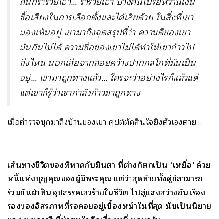
คนก็ร่ำรวยเอา… ร่ำรวยเอา บางคนโปรยหว่านเงิน
ซื้อเสียงในการเลือกตั้งและได้เสียด้วย ในสิ่งที่เขา
มองเห็นอยู่ เขามาถึงจุดสรุปที่ว่า ความดีของเขา
มันกินไม่ได้ ความซื่อของเขาไม่ได้ทำให้เขาก้าวไป
ถึงไหน นอกเสียจากลอยคว้างปากกลไกที่มันเป็น
อยู่… เขามาถูกทางแล้ว… ใครจะว่าอย่างไรก็แล้วแต่
แต่เขาก็รู้ว่าเขากำลังก้าวมาถูกทาง
เมื่อตำรวจบุกมาถึงบ้านของเขา คุปต์ตัดสินใจยิงตัวเองตาย…
เส้นทางชีวิตของพิพาคกับมินตา ที่ต่างก็ตกเป็น ‘เหยื่อ’ ด้วย
หนี้แห่งบุญคุณของผู้มีพระคุณ แต่ว่าสุดท้ายทั้งคู่ก็สามารถ
ร่วมกันฝ่าฟันอุปสรรคเลวร้ายในชีวิต ไปสู่แสงสว่างอันเรือง
รองของอิสรภาพที่รอคอยอยู่เบื้องหน้าในที่สุด นับเป็นนิยาย