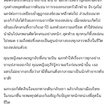
พิจิตรเสียชีวิตในป่าอย่างน่าอนาถ และทำให้จิรายุสและและจิร
กุลต่างหลุดพ้นจากพันธนาการของครอบครัวอีกฝ่าย จิรกุลไม่
แคร์ต่อการเหยียบย่ำดูถูกของช้องมาศอีกต่อไป ส่วนช้องมาศ
เองก็กำลังได้รับผลกรรมจากบิดาของหล่อน เมื่อหล่อนเกิดไป
เห็นผงโคเคนที่เขาเก็บเอาไว้ และด้วยความเครียด ทำให้หล่อน
นำมันไปเสพจนติดโคเคนอย่างหนัก สุดท้าย ทุกคนก็ทิ้งหล่อน
ไปหมด รวมถึงพ่อซึ่งเคยเป็นศูนย์กลางของทุกสรรพสิ่งในชีวิต
ของหล่อนด้วย
คุณหญิงแสงแขถูกจับที่สนามบิน และทำให้เรื่องราวทุกอย่าง
บานปลายออกไป คุณหญิงสุภีร์รู้ความจริงก่อนหน้านั้น เธอ
แทบไม่อยากจะเชื่อว่าสามีที่แสนดีจะกลายมาเป็นนักค้ายาระดับ
ชาติ!
และเธอก็ตัดสินใจแยกทางเดินกลับเขา แล้วกลับมาเมืองไทย
ในขณะที่นายพลคุปต์เองก็เผชิญกับปัญหาหนักหน่วงที่สุดใน
ชีวิต