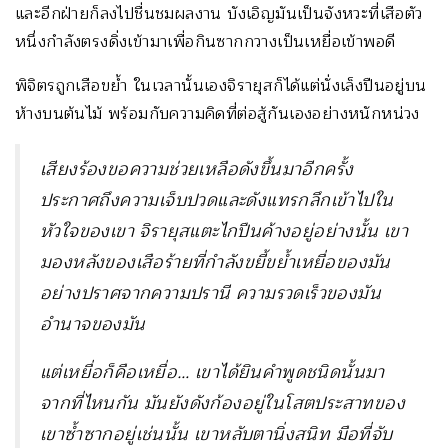
และอีกฝ่ายก็ลงไปชื่นชมผลงาน บังเอิญมันเป็นจังหวะที่เสือตัว
หนึ่งกำลังตรงดิ่งเข้ามาเพื่อกินซากกวางเป็นเหยื่อเข้าพอดี
พิจิตรถูกเสือขย้ำ ในเวลานั้นเองจิรายุสก็ได้แต่นั่งเล็งปืนอยู่บน
ห้างบนต้นไม้ พร้อมกับความคิดที่ต่อสู้กันเองอย่างหนักหน่วง
เสียงร้องขอความช่วยเหลือดังขึ้นมาอีกครั้ง
ประกาศถึงความเจ็บปวดและดังแทรกลึกเข้าไปใน
หัวใจของเขา จิรายุสแตะไกปืนค้างอยู่อย่างนั้น เขา
มองหลังของเสือร้ายที่กำลังขยี้ขย้ำเหยื่อของมัน
อย่างปราศจากความปรานี ความรวดเร็วของมัน
อำนาจของมัน
แต่เหยื่อก็คือเหยื่อ… เขาได้ยินคำพูดชนิดนั้นมา
จากที่ไหนกัน มันยังดังก้องอยู่ในโสตประสาทของ
เขาซ้ำซากอยู่เช่นนั้น เขาหลับตานิ่งสนิท มือที่จับ