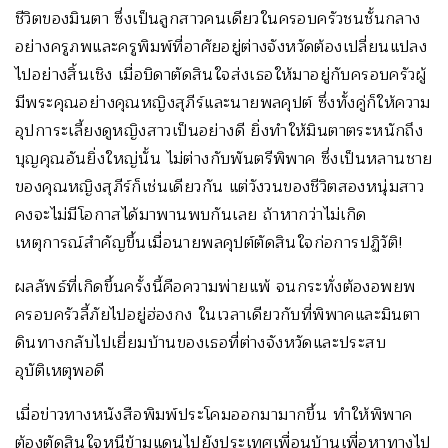
ชีวิตของมินตา ซึ่งเป็นลูกสาวคนเดียวในครอบครัวชนชั้นกลาง
อย่างครูภพและครูพิมพ์ที่อาศัยอยู่ต่างจังหวัดต้องเปลี่ยนแปลง
ไปอย่างสิ้นเชิง เมื่อบิดาตัดสินใจส่งเธอให้มาอยู่กับครอบครัวผู้
มีพระคุณอย่างคุณหญิงสุภีร์และนายพลคุปต์ ซึ่งทั้งคู่ก็ให้ความ
อุปการะเลี้ยงดูหญิงสาวเป็นอย่างดี ยิ่งทำให้มินตาตระหนักถึง
บุญคุณอันยิ่งใหญ่นั้น ไม่ต่างกับพันตรีพิพาค ซึ่งเป็นหลานชาย
ของคุณหญิงสุภีร์ก็เช่นเดียวกัน แต่วังวนของชีวิตสองหนุ่มสาว
คงจะไม่มีโอกาสได้มาพานพบกันเลย ถ้าหากว่าไม่เกิด
เหตุการณ์สำคัญขึ้นเมื่อนายพลคุปต์ตัดสินใจก่อการปฏิวัติ!
ผลลัพธ์ที่เกิดขึ้นครั้งนี้คือความพ่ายแพ้ จนกระทั่งต้องอพยพ
ครอบครัวลี้ภัยไปอยู่ฮ่องกง ในเวลาเดียวกับที่พิพาคและมินตา
ดินทางกลับไปเยี่ยมบ้านของเธอที่ต่างจังหวัดและประสบ
อุบัติเหตุพอดี
เมื่อข่าวทางหนังสือพิมพ์ประโคมออกมามากขึ้น ทำให้พิพาค
ต้องตัดสินใจหนีข้ามแดนไปยังประเทศเพื่อนบ้านเพื่อหาทางไป