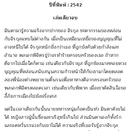
ปีที่พิมพ์
: 2542
เล่มเดียวจบ
มินตามารู้ความจริงจากปากของ จิรกุล ชะตากรรมของหล่อน
กับจิรกุลแทบไม่ต่างกัน เมื่อเป็นเหมือนเหยื่อของบุญคุณที่ไม่
อาจหนีไปได้ จิรกุลหนักยิ่งกว่าเธอ ที่ถูกบังคับด้วยกำลังและ
อำนาจ พลเอกพิจิตรขู่ว่าจะทำร้ายครอบครัวของเธอ ถ้าหาก
ตีจากไปเมื่อใดก็ตาม เช่นเดียวกับจิรายุส ที่ถูกช้องมาศคอยทวง
บุญคุณที่หล่อนสนับสนุนความก้าวหน้าให้กับเขามาโดยตลอด
สองพี่น้องต่างพยายามดิ้นรนเพื่อหาทางตีจากครอบครัวของ
พลเอกพิจิตรตลอดเวลา เช่นเดียวกับพิพาค เมื่อเขาตัดสินใจขอ
ลี้ภัยการเมืองไปยังฝรั่งเศส
แต่ในเวลาเดียวกันนั้นนายทหารหนุ่มก็อดเป็นห่ว มินตาด้วยไม่
ได้ หญิงสาวผู้นั้นซื่อและบริสุทธิ์เกินไป ส่วนมินตาเองก็ทั้งรัก
และอดหวั่นระแวงกับเขาไม่ได้ ความจริงที่เธอรับรู้จากจิรกุล