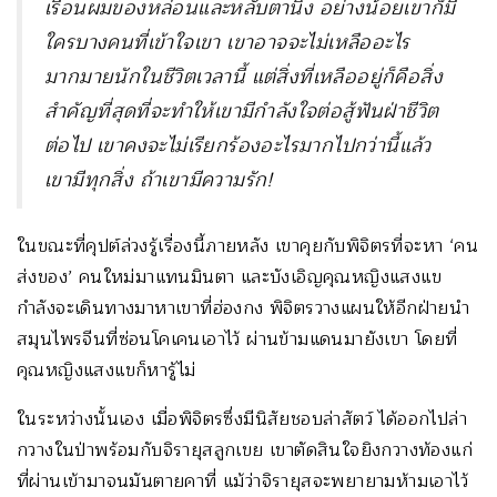
เรือนผมของหล่อนและหลับตานิ่ง อย่างน้อยเขาก็มี
ใครบางคนที่เข้าใจเขา เขาอาจจะไม่เหลืออะไร
มากมายนักในชีวิตเวลานี้ แต่สิ่งที่เหลืออยู่ก็คือสิ่ง
สำคัญที่สุดที่จะทำให้เขามีกำลังใจต่อสู้ฟันฝ่าชีวิต
ต่อไป เขาคงจะไม่เรียกร้องอะไรมากไปกว่านี้แล้ว
เขามีทุกสิ่ง ถ้าเขามีความรัก
!
ในขณะที่คุปต์ล่วงรู้เรื่องนี้ภายหลัง เขาคุยกับพิจิตรที่จะหา ‘คน
ส่งของ’ คนใหม่มาแทนมินตา และบังเอิญคุณหญิงแสงแข
กำลังจะเดินทางมาหาเขาที่ฮ่องกง พิจิตรวางแผนให้อีกฝ่ายนำ
สมุนไพรจีนที่ซ่อนโคเคนเอาไว้ ผ่านข้ามแดนมายังเขา โดยที่
คุณหญิงแสงแขก็หารู้ไม่
ในระหว่างนั้นเอง เมื่อพิจิตรซึ่งมีนิสัยชอบล่าสัตว์ ได้ออกไปล่า
กวางในป่าพร้อมกับจิรายุสลูกเขย เขาตัดสินใจยิงกวางท้องแก่
ที่ผ่านเข้ามาจนมันตายคาที่ แม้ว่าจิรายุสจะพยายามห้ามเอาไว้