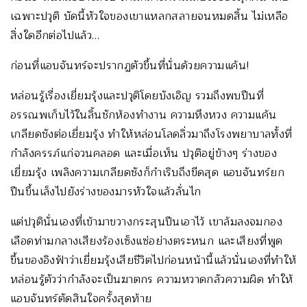
เฉพาะปวุติ บัดนี้หัวใจของเขาแหลกสลายจนหมดสิ้น ไม่เหลือ
สิ่งใดอีกต่อไปแล้ว…
ก่อนที่แอบจันทร์จะปรากฏตัวขึ้นที่นั่นด้วยความแค้น!
หล่อนรู้เรื่องเยี่ยมรุ้งและปวุติโดยบังเอิญ รวมถึงพบปืนที่
อรรณพเก็บไว้ในลิ้นชักห้องทำงาน ความหึงหวง ความแค้น
เกลียดชังต่อเยี่ยมรุ้ง ทำให้หล่อนโลดลิ่วมาถึงโรงพยาบาลทั้งที่
กำลังครรภ์แก่จวนคลอด และเมื่อเห็น ปวุติอยู่ข้างๆ ร่างของ
เยี่ยมรุ้ง เพลิงความเกลียดชังก็กำเริบถึงขีดสุด แอบจันทร์ยก
ปืนขึ้นเล็งไปยังร่างของมารหัวใจแล้วลั่นไก
แต่ปวุตินั่นเองที่เข้ามาขวางกระสุนปืนเอาไว้ เขาล้มลงจมกอง
เลือดท่ามกลางเสียงร้องเซ็งแซ่อย่างตระหนก และเสียงที่พูด
ขึ้นของอิงฟ้าว่าเยี่ยมรุ้งเสียชีวิตไปก่อนหน้านี้แล้วนั่นเองที่ทำให้
หล่อนรู้ตัวว่ากำลังจะเป็นฆาตกร ความหวาดกลัวความผิด ทำให้
แอบจันทร์ตัดสินใจครั้งสุดท้าย