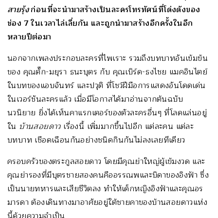
สายรุ้ง
ก่อนที่จะนำมาสร้างเป็นละครโทรทัศน์ที่โด่งดังของ
ช่อง 7 ในเวลาไล่เลี่ยกัน และถูกนำมาสร้างอีกครั้งในอีก
หลายปีต่อมา
นอกจากเพลงประกอบละครที่ไพเราะ รวมถึงบทบาทอันเข้มข้น
ของ คุณตั๊ก-มยุรา ธนะบุตร กับ คุณเบิร์ด-ธงไชย แมคอินไตย์
ในบทของแอบจันทร์ และปวุติ ที่โชว์ฝีมือการแสดงอันโดดเด่น
ในเวอร์ชันละครแล้ว เมื่อมีโอกาสได้มาอ่านจากต้นฉบับ
นวนิยาย ยิ่งได้เห็นคาแรกเตอร์ของตัวละครอื่นๆ ที่โลดแล่นอยู่
ใน
บ้านสอยดาว
เรื่องนี้ เพิ่มมากขึ้นไปอีก แต่ละคน แต่ละ
บทบาท เชือดเฉือนกันอย่างชนิดกินกันไม่ลงเลยทีเดียว
ครอบครัวของตระกูลสอยดาว โดยมีคุณย่าใหญ่ผู้เข้มงวด และ
คุณย่ารองที่มีบุตรชายสองคนคืออรรณพและบิดาของอิงฟ้า ซึ่ง
เป็นนายทหารและเสียชีวิตลง ทำให้เด็กหญิงอิงฟ้าและคุณอร
มารดา ต้องเดินทางมาอาศัยอยู่ใต้ชายคาของบ้านสอยดาวแห่ง
นี้ด้วยความจำเป็น