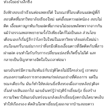
ห่วงใยอย่างลึกซึ้ง
อิงฟ้าสอบเข้าเรียนต่อแพทย์ได้ ในขณะที่โอบเดือนแฝดผู้พี่ก็
สอบติดที่มหาวิทยาลัยเชียงใหม่ แต่เอื้อมดาวแฝดน้อง สอบไม่
ติด เอื้อมดาวผูกพันกับแฝดพี่มากจนไม่ยอมพลัดพรากจากกัน
แม้ว่าอรรณพจะพยายามรั้งไว้เพียงใดก็ไม่เป็นผล ส่วนโอบ
เดือนเองก็เริ่มรู้สึกว่าโลกใบใหม่ในมหาวิทยาลัยแห่งใหม่น่า
สนใจและรื่นรมย์มากกว่าที่จะมีเพียงเอื้อมดาวที่ยึดติดกับพี่สาว
ฝาแฝด จนทำใจรับกับการเปลี่ยนแปลงที่เกิดขึ้นไม่ได้ และ
กลายเป็นปัญหาทางจิตใจในเวลาต่อมา
แอบจันทร์มีความสัมพันธ์กับปวุติโดยไม่มีใครล่วงรู้ เขาตอบ
สนองความต้องการทางเพศแก่หล่อนอย่างที่ต้องการ แต่ใน
ขณะเดียวกัน มันก็ทำให้หล่อนยิ่งหึงหวงเมื่อภายหลังปวุติจะ
เริ่มห่างเหินออกไป แอบจันทร์รู้ว่าปวุติรักเยี่ยมรุ้ง ยิ่งสร้าง
ความริษยาให้แอบจันทร์จนแกล้งผลักเยี่ยมรุ้งตกบันไดบาดเจ็บ
ทำให้เรืองรอง ตัดสินใจพาเยี่ยมรุ้งออกจากบ้านสอยดาว