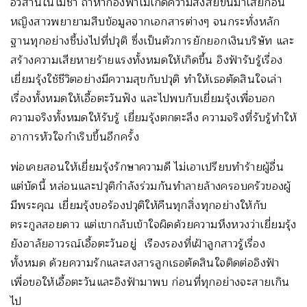
อวสานในไม่ช้า ถ้าหากอิงฟ้าไม่เกิดความสงสัยขึ้นมาเสียก่อน
หญิงสาวพยายามสืบข้อมูลจากเอกสารต่างๆ จนกระทั่งหลัก
ฐานทุกอย่างชี้บ่งไปที่ปวุติ ซึ่งเป็นตัวการยักยอกเงินบริษัท และ
สร้างความเสียหายร้ายแรงทั้งหมดให้เกิดขึ้น อิงฟ้ารับรู้เรื่อง
เยี่ยมรุ้งใช้ชีวิตอย่างมีความสุขกับปวุติ ทำให้เธอตัดสินใจเล่า
เรื่องทั้งหมดให้เอื้อตะวันฟัง และไปพบกับเยี่ยมรุ้งเพื่อบอก
ความจริงทั้งหมดให้รับรู้ เยี่ยมรุ้งตกตะลึง ความจริงที่รับรู้ทำให้
อาการหัวใจกำเริบขึ้นอีกครั้ง
พ่อเคยสอนให้เยี่ยมรุ้งรักษาความดี ไม่เอาเปรียบทำร้ายผู้อื่น
แต่บัดนี้ หล่อนและปวุติกำลังร่วมกันทำลายล้างครอบครัวของผู้
มีพระคุณ เยี่ยมรุ้งขอร้องปวุติให้คืนทุกสิ่งทุกอย่างให้กับ
ตระกูลสอยดาว แต่เขากลับเข้าใจผิดด้วยความหึงหวงว่าเยี่ยมรุ้ง
ยังอาลัยอาวรณ์เอื้อตะวันอยู่ เรืองรองที่เฝ้าลูกสาวรู้เรื่อง
ทั้งหมด ด้วยความรักและสงสารลูกเธอตัดสินใจติดต่ออิงฟ้า
เพื่อขอให้เอื้อตะวันและอิงฟ้ามาพบ ก่อนที่ทุกอย่างจะสายเกิน
ไป