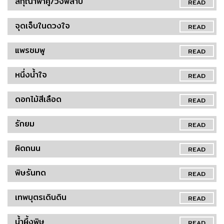
สกุณาพาคู่/วังพิลาป
READ
จุดเจ็บในดวงใจ
READ
แพรชมพู
READ
หนึ่งน้ำใจ
READ
ดอกไม้สีเลือด
READ
รักยม
READ
ผิดถนน
READ
พิษรันทด
READ
เทพบุตรเดินดิน
READ
น้ำผึ้งพิษ
READ