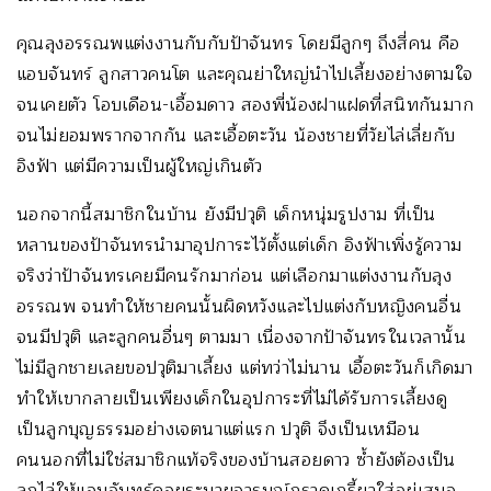
คุณลุงอรรณพแต่งงานกับกับป้าจันทร โดยมีลูกๆ ถึงสี่คน คือ
แอบจันทร์ ลูกสาวคนโต และคุณย่าใหญ่นำไปเลี้ยงอย่างตามใจ
จนเคยตัว โอบเดือน-เอื้อมดาว สองพี่น้องฝาแฝดที่สนิทกันมาก
จนไม่ยอมพรากจากกัน และเอื้อตะวัน น้องชายที่วัยไล่เลี่ยกับ
อิงฟ้า แต่มีความเป็นผู้ใหญ่เกินตัว
นอกจากนี้สมาชิกในบ้าน ยังมีปวุติ เด็กหนุ่มรูปงาม ที่เป็น
หลานของป้าจันทรนำมาอุปการะไว้ตั้งแต่เด็ก อิงฟ้าเพิ่งรู้ความ
จริงว่าป้าจันทรเคยมีคนรักมาก่อน แต่เลือกมาแต่งงานกับลุง
อรรณพ จนทำให้ชายคนนั้นผิดหวังและไปแต่งกับหญิงคนอื่น
จนมีปวุติ และลูกคนอื่นๆ ตามมา เนื่องจากป้าจันทรในเวลานั้น
ไม่มีลูกชายเลยขอปวุติมาเลี้ยง แต่ทว่าไม่นาน เอื้อตะวันก็เกิดมา
ทำให้เขากลายเป็นเพียงเด็กในอุปการะที่ไม่ได้รับการเลี้ยงดู
เป็นลูกบุญธรรมอย่างเจตนาแต่แรก ปวุติ จึงเป็นเหมือน
คนนอกที่ไม่ใช่สมาชิกแท้จริงของบ้านสอยดาว ซ้ำยังต้องเป็น
ลูกไล่ให้แอบจันทร์คอยระบายอารมณ์กราดเกรี้ยวใส่อยู่เสมอ