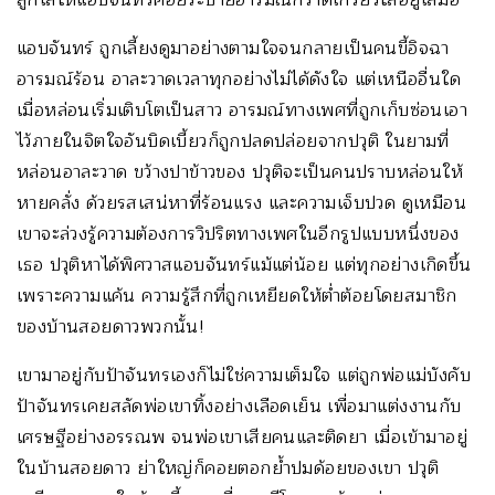
แอบจันทร์ ถูกเลี้ยงดูมาอย่างตามใจจนกลายเป็นคนขี้อิจฉา
อารมณ์ร้อน อาละวาดเวลาทุกอย่างไม่ได้ดังใจ แต่เหนืออื่นใด
เมื่อหล่อนเริ่มเติบโตเป็นสาว อารมณ์ทางเพศที่ถูกเก็บซ่อนเอา
ไว้ภายในจิตใจอันบิดเบี้ยวก็ถูกปลดปล่อยจากปวุติ ในยามที่
หล่อนอาละวาด ขว้างปาข้าวของ ปวุติจะเป็นคนปราบหล่อนให้
หายคลั่ง ด้วยรสเสน่หาที่ร้อนแรง และความเจ็บปวด ดูเหมือน
เขาจะล่วงรู้ความต้องการวิปริตทางเพศในอีกรูปแบบหนึ่งของ
เธอ ปวุติหาได้พิศวาสแอบจันทร์แม้แต่น้อย แต่ทุกอย่างเกิดขึ้น
เพราะความแค้น ความรู้สึกที่ถูกเหยียดให้ต่ำต้อยโดยสมาชิก
ของบ้านสอยดาวพวกนั้น!
เขามาอยู่กับป้าจันทรเองก็ไม่ใช่ความเต็มใจ แต่ถูกพ่อแม่บังคับ
ป้าจันทรเคยสลัดพ่อเขาทิ้งอย่างเลือดเย็น เพื่อมาแต่งงานกับ
เศรษฐีอย่างอรรณพ จนพ่อเขาเสียคนและติดยา เมื่อเข้ามาอยู่
ในบ้านสอยดาว ย่าใหญ่ก็คอยตอกย้ำปมด้อยของเขา ปวุติ