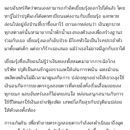
แอบจันทร์คิดว่าตนเองสามารถกำจัดเยี่ยมรุ้งออกไปได้แล้ว โดย
หารู้ไม่ว่าปวุติเองได้จดทะเบียนแต่งงานกับเยี่ยมรุ้ง และพาห
ล่อนไปอยู่ยังบ้านที่เขาซื้อเอาไว้ เขาบอกหล่อนว่า เงินทุกบาท
ทุกสตางค์นั้นหามาจากน้ำพักน้ำแรงของตัวเองเพื่อสร้างฐานะ
ร่วมกับเธอ เยี่ยมรุ้งเองก็เจ็บป่วย มีโรคหัวใจเป็นโรคประจำตัว
มาตั้งแต่เด็ก แต่เขาก็รักเธอเสมอ แม้ว่าเธอไม่อาจมีลูกกับเขาได้
เยี่ยมรุ้งซื่อเสียจนไม่รู้ว่าเงินทองทั้งหมดมาจากการฉ้อโกง
บริษัท ปวุติเป็นคนชักจูงอรรณพให้เล่นการพนัน แทงม้าจน
เพลิดเพลินไม่มีเวลามาดูแลกิจการ ปล่อยทุกอย่างให้เขาถลุงใช้
เงินจนกิจการของตระกูลสอยดาวที่เคยมั่งคั่งเริ่มเสื่อมถอยลง
ทุกขณะ แอบจันทร์เองก็ไม่เคยสนใจ หล่อนสนุกสนานกับการ
ใช้ชีวิตและใช้เงินอย่างฟุ้งเฟ้อ เสพย์โลกียสุขกับปวุติจนปล่อย
ให้ตัวเองตั้งท้อง
การแก้แค้น เพื่อทำลายตระกูลสอยดาวกำลังจะดำเนินมาถึงจุด