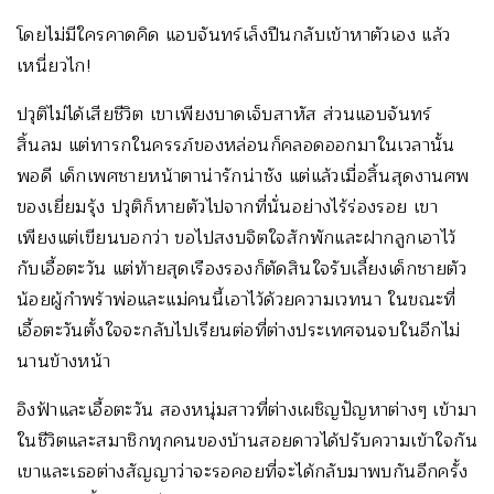
โดยไม่มีใครคาดคิด แอบจันทร์เล็งปืนกลับเข้าหาตัวเอง แล้ว
เหนี่ยวไก!
ปวุติไม่ได้เสียชีวิต เขาเพียงบาดเจ็บสาหัส ส่วนแอบจันทร์
สิ้นลม แต่ทารกในครรภ์ของหล่อนก็คลอดออกมาในเวลานั้น
พอดี เด็กเพศชายหน้าตาน่ารักน่าชัง แต่แล้วเมื่อสิ้นสุดงานศพ
ของเยี่ยมรุ้ง ปวุติก็หายตัวไปจากที่นั่นอย่างไร้ร่องรอย เขา
เพียงแต่เขียนบอกว่า ขอไปสงบจิตใจสักพักและฝากลูกเอาไว้
กับเอื้อตะวัน แต่ท้ายสุดเรืองรองก็ตัดสินใจรับเลี้ยงเด็กชายตัว
น้อยผู้กำพร้าพ่อและแม่คนนี้เอาไว้ด้วยความเวทนา ในขณะที่
เอื้อตะวันตั้งใจจะกลับไปเรียนต่อที่ต่างประเทศจนจบในอีกไม่
นานข้างหน้า
อิงฟ้าและเอื้อตะวัน สองหนุ่มสาวที่ต่างเผชิญปัญหาต่างๆ เข้ามา
ในชีวิตและสมาชิกทุกคนของบ้านสอยดาวได้ปรับความเข้าใจกัน
เขาและเธอต่างสัญญาว่าจะรอคอยที่จะได้กลับมาพบกันอีกครั้ง