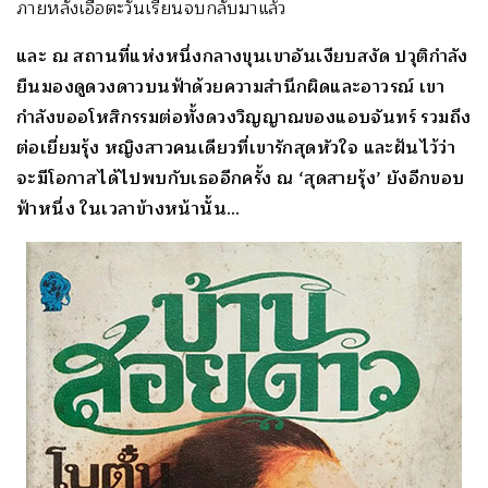
ภายหลังเอื้อตะวันเรียนจบกลับมาแล้ว
และ ณ สถานที่แห่งหนึ่งกลางขุนเขาอันเงียบสงัด ปวุติกำลัง
ยืนมองดูดวงดาวบนฟ้าด้วยความสำนึกผิดและอาวรณ์ เขา
กำลังขออโหสิกรรมต่อทั้งดวงวิญญาณของแอบจันทร์ รวมถึง
ต่อเยี่ยมรุ้ง หญิงสาวคนเดียวที่เขารักสุดหัวใจ และฝันไว้ว่า
จะมีโอกาสได้ไปพบกับเธออีกครั้ง ณ ‘สุดสายรุ้ง’ ยังอีกขอบ
ฟ้าหนึ่ง ในเวลาข้างหน้านั้น…