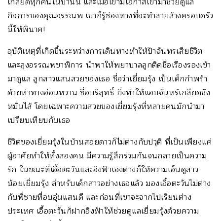
เกลียดทุกคนในบ้านนี้ และเมื่อเขามีโอกาสเข้ามาช่วยดูแล
กิจการของคุณอรรณพ เขาก็รู้ช่องทางที่จะทำลายล้างครอบครัว
นี้ให้พินาศ!
อุบัติเหตุที่เกิดขึ้นระหว่างการเดินทางทำให้ป้าจันทรเสียชีวิต
และลุงอรรณพขาพิการ นำพาให้พยาบาลลูกติดชื่อเรืองรองเข้า
มาดูแล ลูกสาวแสนสวยของเธอ ชื่อว่าเยี่ยมรุ้ง เป็นเด็กกำพร้า
ด้วยท่าทางอ่อนหวาน ซื่อบริสุทธิ์ ยิ่งทำให้แอบจันทร์เกลียดชัง
หมั่นไส้ โดยเฉพาะความสวยของเยี่ยมรุ้งที่หลายคนมักนำมา
เปรียบเทียบกับเธอ
ชีวิตของเยี่ยมรุ้งในบ้านสอยดาวก็ไม่ต่างกับปวุติ ที่เป็นเพียงแค่
ผู้อาศัยทำให้ทั้งสองคน มีความรู้สึกร่วมกันจนกลายเป็นความ
รัก ในขณะที่เอื้อตะวันและอิงฟ้าเองต่างก็ให้ความเอ็นดูสาว
น้อยเยี่ยมรุ้ง สำหรับเด็กสาวอย่างเธอแล้ว มองเอื้อตะวันไม่ต่าง
กับพี่ชายที่อบอุ่นแสนดี และก่อนที่เขาจะจากไปเรียนต่าง
ประเทศ เอื้อตะวันก็ฝากอิงฟ้าให้ช่วยดูแลเยี่ยมรุ้งด้วยความ