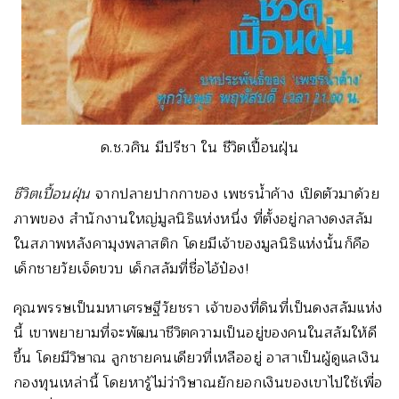
ด.ช.วศิน มีปรีชา ใน ชีวิตเปื้อนฝุ่น
ชีวิตเปื้อนฝุ่น
จากปลายปากกาของ เพชรน้ำค้าง เปิดตัวมาด้วย
ภาพของ สำนักงานใหญ่มูลนิธิแห่งหนึ่ง ที่ตั้งอยู่กลางดงสลัม
ในสภาพหลังคามุงพลาสติก โดยมีเจ้าของมูลนิธิแห่งนั้นก็คือ
เด็กชายวัยเจ็ดขวบ เด็กสลัมที่ชื่อไอ้ป๋อง!
คุณพรรษเป็นมหาเศรษฐีวัยชรา เจ้าของที่ดินที่เป็นดงสลัมแห่ง
นี้ เขาพยายามที่จะพัฒนาชีวิตความเป็นอยู่ของคนในสลัมให้ดี
ขึ้น โดยมีวิษาณ ลูกชายคนเดียวที่เหลืออยู่ อาสาเป็นผู้ดูแลเงิน
กองทุนเหล่านี้ โดยหารู้ไม่ว่าวิษาณยักยอกเงินของเขาไปใช้เพื่อ