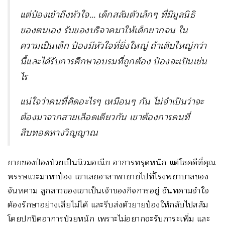
แต่ป๋องเข้าถึงหัวใจ… เด็กสลัมตัวเล็กๆ ที่มีมูลนิธิ
ของตนเอง รับของบริจาคมาให้เด็กยากจน ใน
ความเป็นเด็ก ป๋องมีหัวใจที่ยิ่งใหญ่ ถ้าเติบใหญ่กว่า
นี้และได้รับการศึกษาอบรมที่ถูกต้อง ป๋องจะเป็นเช่น
ไร
แน่ใจว่าคนที่คิดอะไรๆ เหมือนๆ กัน ไม่จำเป็นว่าจะ
ต้องมาจากสายเลือดเดียวกัน เขาต้องการคนที่
สืบทอดทางวิญญาณ
ยายของป๋องป่วยเป็นนิวมอเนีย อาการทรุดหนัก แต่โชคดีที่คุณ
พรรษแวะมาหาป๋อง เขาเลยอาสาพายายไปที่โรงพยาบาลของ
จันทคาม ลูกสาวของเขาเป็นเจ้าของกิจการอยู่ จันทคามจำใจ
ต้องรักษาอย่างเสียไม่ได้ และรีบส่งตัวยายป๋องให้กลับไปสลัม
โดยปกปิดอาการป่วยหนัก เพราะไม่อยากจะรับภาระเพิ่ม และ