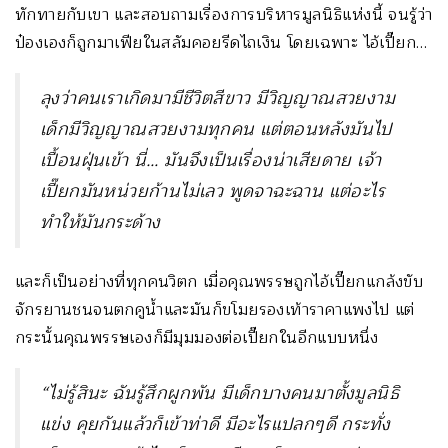
ทักทายกับเขา และสอบถามเรื่องการบริหารมูลนิธิแห่งนี้ จนรู้ว่า
ป๋องเองก็ถูกมาเฟียในสลัมคอยรีดไถเงิน โดยเฉพาะ ไอ้เปี๊ยก…
ลุงว่าคนเราเกิดมามีชีวิตสีขาว มีวิญญาณสวยงาม
เด็กมีวิญญาณสวยงามทุกคน แต่ตอนหลังมันไป
เปื้อนฝุ่นเข้า นี่… มันจึงเป็นเรื่องน่าเสียดาย เจ้า
เปี๊ยกมันหน่วยก้านไม่เลว พูดจาฉะฉาน แต่อะไร
ทำให้มันกระด้าง
และก็เป็นอย่างที่ทุกคนวิตก เมื่อคุณพรรษถูกไอ้เปี๊ยกแกล้งขับ
จักรยานชนจนตกคูน้ำและมันก็ขโมยรองเท้าราคาแพงไป แต่
กระนั้นคุณพรรษเองก็มีมุมมองต่อเปี๊ยกในอีกแบบหนึ่ง
“ไม่รู้สินะ ฉันรู้สึกผูกพัน มีเด็กบางคนมาตั้งมูลนิธิ
แข่ง คุยกันแล้วก็เข้าท่าดี มีอะไรแปลกๆดี กระทั่ง