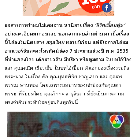
ขอสารภาพว่าผมไม่เคยอ่าน นวนิยายเรื่อง
‘ชีวิตเปื้อนฝุ่น’
อย่างละเอียดมาก่อนเลย นอกจากเคยอ่านผ่านตา เมื่อเรื่อง
นี้ได้ลงในนิตยสาร
สกุลไทย
หลายปีก่อน แต่มีโอกาสได้ชม
จากเวอร์ชันละครโทรทัศน์ช่อง 7 ประมาณช่วงปี พ.ศ. 2535
ที่นำแสดงโดย เด็กชายวศิน มีปรีชา หรือตูมตาม
ในบทไอ้ป๋อง
และ คุณคณิต เขียวเซ็น ในบทไอ้เปี๊ยก ตัวเอกของเรื่องรวมถึง
พระ-นาง ในเรื่อง คือ คุณยุทธพิชัย ชาญเลขา และ คุณอร
พรรณ พานทอง โดยเฉพาะบทบาทของเจ้าป๋องกับคุณตา
พรรษ ที่รับบทโดย คุณสักกะ จารุจินดา ที่ยังเป็นภาพความ
ทรงจำอันประทับใจอยู่จนถึงทุกวันนี้