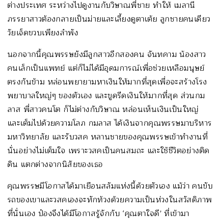
ต่างประเทศ ระหว่างไปดูงานกับวิษาณพี่ชาย ทำให้ เมลานี
ภรรยาสาวต้องกลายเป็นม่ายและเลี้ยงดูตาเต้ย ลูกชายคนเดียว
วัยเจ็ดขวบเพียงลำพัง
นอกจากนี้คุณพรรษยังมีลูกสาวอีกสองคน จันทคาม น้องสาว
คนเล็กเป็นแพทย์ แต่ก็ไม่ได้มีอุดมการณ์เพื่อช่วยเหลือมนุษย์
ตรงกันข้าม หล่อนพยายามหาเงินให้มากที่สุดเพื่อจะสร้างโรง
พยาบาลใหญ่ๆ ของตัวเอง และขูดรีดเงินให้มากที่สุด ส่วนกม
ลาส พี่สาวคนโต ก็ไม่ต่างกับวิษาณ หล่อนเห็นเงินเป็นใหญ่
และเต็มไปด้วยความโลภ กมลาส ได้เงินจากคุณพรรษมาบริหาร
มหาวิทยาลัย และรับวสค หลานชายของคุณพรรษเข้าทำงานที่
นั่นอย่างไม่เต็มใจ เพราะวสคเป็นคนสมถะ และใช้ชีวิตอย่างติด
ดิน แตกต่างจากนิสัยของเธอ
คุณพรรษมีโอกาสได้มาเยือนสลัมแห่งนี้ด้วยตัวเอง แม้ว่า คนขับ
รถของเขาและวสคเองจะทักท้วงด้วยความเป็นห่วงในสวัสดิภาพ
ที่นั่นเอง ป๋องจึงได้มีโอกาสรู้จักกับ ‘คุณตาใจดี’ ที่เข้ามา