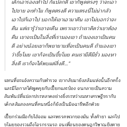
เด็กเอารองเท้าไป ก็แปลกดี เขาก็พูดตรงๆ ว่าจะเอา
ไปขาย จะทำไม ก็พูดตรงดี ความตรงนี่ไม่น่ากลัว
เอาไปก็เอาไป บอกให้เขาเอามาคืน เขาไม่บอกว่าจะ
คืน แต่เรารู้ว่าเขาจะคืน เพราะเขาว่าเราคิดว่าเขาต้อง
คืน เขาจะเป็นในสิ่งที่เรามองเขา ถ้ามองเขาเป็นคน
ดี อย่างน้อยเขาก็พยายามที่จะเป็นคนดี ถ้ามองเขา
ว่าขี้ขโมย เขาก็จะเป็นขี้ขโมย คนเรามีดีมีชั่ว มองหา
สิ่งดี เราก็จะได้พบแต่สิ่งดี…”
แทนที่จะแจ้งความกับตำรวจ เขากลับมายังสลัมแห่งนั้นอีกครั้ง
และมีโอกาสได้พูดคุยกับเปี๊ยกและป๋อง จนกลายเป็นความ
สัมพันธ์ที่แปลกประหลาดอย่างยิ่งระหว่างมหาเศรษฐีชรากับ
เด็กสลัมสองคนที่คนหนึ่งก็ยังเป็นมิจฉาชีพอีกด้วย
เปี๊ยกร่วมมือกับไอ้จอม และพรรคพวกของมัน ทั้งค้ายา และไป
ขโมยของรวมถึงโจรกรรมรถ จนเพื่อนของตนถูกวิษาณยิงตาย