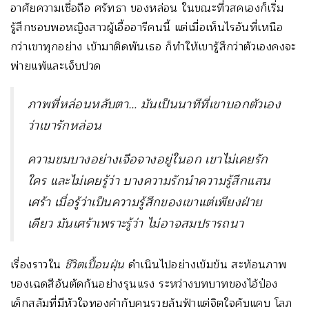
อาศัยความเชื่อถือ ศรัทธา ของหล่อน ในขณะที่วสคเองก็เริ่ม
รู้สึกชอบพอหญิงสาวผู้เอื้ออารีคนนี้ แต่เมื่อเห็นไรอันที่เหนือ
กว่าเขาทุกอย่าง เข้ามาติดพันเธอ ก็ทำให้เขารู้สึกว่าตัวเองคงจะ
พ่ายแพ้และเจ็บปวด
ภาพที่หล่อนหลับตา… มันเป็นนาทีที่เขาบอกตัวเอง
ว่าเขารักหล่อน
ความขมบางอย่างเจือจางอยู่ในอก เขาไม่เคยรัก
ใคร และไม่เคยรู้ว่า บางความรักนำความรู้สึกแสน
เศร้า เมื่อรู้ว่าเป็นความรู้สึกของเขาแต่เพียงฝ่าย
เดียว มันเศร้าเพราะรู้ว่า ไม่อาจสมปรารถนา
เรื่องราวใน
ชีวิตเปื้อนฝุ่น
ดำเนินไปอย่างเข้มข้น สะท้อนภาพ
ของเฉดสีอันตัดกันอย่างรุนแรง ระหว่างบทบาทของไอ้ป๋อง
เด็กสลัมที่มีหัวใจทองคำกับคนรวยล้นฟ้าแต่จิตใจคับแคบ โลภ