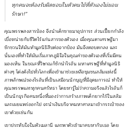
ทุกคนจะต้องรับผิดชอบในตัวคนไข้ที่ตัวเองไม่ยอม
รักษา
!”
คุณพรรษสงสารป๋อง จึงนำเด็กชายมาอุปการะ ส่วนเปี๊ยกกำลัง
เบื่อหน่ายกับชีวิตไร้แก่นสารของตัวเอง เมื่อคุณตาเศรษฐีมา
ชักชวนให้มันทำมูลนิธิสืบต่อจากป๋อง มันจึงตอบตกลง และ
นั่นเองที่ทำให้มันเริ่มภาคภูมิใจในคุณค่าของตัวเองที่เริ่มมีคน
มองเห็น ในขณะที่วิษาณก็ชักนำไรอัน มหาเศรษฐีที่ทำมูลนิธิ
ต่างๆ โด่งดังไปทั่วโลกเพื่อเข้ามาช่วยเหลือชุมชนสลัมแห่งนี้
ภาพลักษณ์ของไรอันที่เป็นเสมือนนักบุญที่มีอุดมการณ์ ทำให้
คุณพรรษและทุกคนศรัทธา โดยหารู้ไม่ว่าความจริงแล้วไรอันก็
เป็นนักธุรกิจคนหนึ่งที่มองว่าการสร้างภาพเด็กยากไร้ในสลัม
และเผยแพร่ออกไป จะนำเงินบริจาคมหาศาลมาเข้ากระเป๋าของ
เขาด้วยเช่นกัน
เขาประทับใจในตัวเมลานี และพาตัวเข้ามาคบหากับเธอ โดย