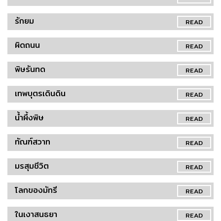
รักยม
READ
ผิดถนน
READ
พิษรันทด
READ
เทพบุตรเดินดิน
READ
น้ำผึ้งพิษ
READ
ทัณฑ์สวาท
READ
มรสุมชีวิต
READ
โลกของมัทรี
READ
ในเงาสนธยา
READ