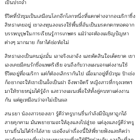
เป็นประจำ
ชีวิตที่บัวชุมเป็นเสมือนโลกอีกโลกหนึ่งที่แตกต่างจากอเมริกาซึ่ง
สิทธาเคยอยู่ เขาลงทุนลงแรงใช้พื้นที่อันเป็นมรดกตกทอดจาก
บรรพบุรุษในการเรียนรู้การเกษตร แม้ว่าจะต้องเผชิญปัญหา
ต่างๆ มากมาย ก็หาได้ย่อท้อไม่
สิทธาเองเป็นคนมุ่งมั่น เอาจริงเอาจัง และตัดสินใจเด็ดขาด เขา
เองเคยมีคนรักชื่อแพตริเซีย จนถึงกับวางแผนจะแต่งงานใช้
ชีวิตอยู่ที่อเมริกา แต่ก็ต้องเลิกรากันไป เมื่อมาอยู่ที่บ้วชุม ป้าเข่ง
ก็อยากจะให้เขาเป็นฝั่งเป็นฝา จึงพาจิตรี หญิงสาวที่กรุงเทพฯ
มาให้ชายหนุ่มได้รู้จัก และวางแผนเพื่อให้ทั้งคู่คบหาแต่งงาน
กัน แต่ดูเหมือนว่าจะไม่เป็นผล
สนธยา น้องสาวของเขา รู้ดีว่าครูบานชื่นกำลังมีปัญหาถูกไอ้
สายคุกคาม มันพยายามจะให้ลุงแสงไปสู่ขอ แต่ลุงแสงรู้ดีว่าครู
บานชื่นไม่ได้รักไอ้สาย เธอจึงเล่าเรื่องนี้ให้พี่ชายฟังและคิดว่า