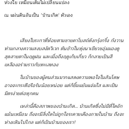
ห่วงใย เหมือนเดิมไม่เปลี่ยนแปลง
ณ แผ่นดินอันเป็น ‘บ้านเกิด’ ตัวเอง
เสียงใบระกาที่ห้อยตามชายคาโบสถ์ดังกรุ๋งกริ๋ง กังวาน
ท่ามกลางความสงบสงัดวิเวก ต้นข้าวในทุ่งนาเขียวชอุ่มมองดู
สุดสายตาในฤดูฝน และเมื่อถึงฤดูเก็บเกี่ยว ก็กลายเป็นสี
เหลืองอร่ามราวกับทะเลทอง
ในบ้านของผู้คนส่วนมากแสดงความพอใจในสันโดษ
อาจจะกระตือรือร้นน้อยหน่อย แต่ก็ยิ้มแย้มแจ่มใส และเป็น
มิตรง่ายต่อทุกคน
เหล่านี้คือสภาพของบ้านเกิด… บ้านเกิดซึ่งไม่มีที่ใดจัก
แม้นเหมือน ถึงจะมีสิ่งใดไม่ถูกใจระคายเคืองภายในบ้าน ถึงจะ
ห่างเหินไปไกล แต่ก็เป็นบ้านของเรา
!