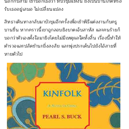
นอกกับสามี เขาบอกเธอว่า ที่บัวชุมแห่งนี้ ยังเป็นบ้านเกิดที่รอ
รับเธออยู่เสมอ ไม่เปลี่ยนแปลง
สิทธาเดินทางกลับมาบัวชุมอีกครั้งเพื่อเข้าพิธีแต่งงานกับครู
บานชื่น หากคราวนี้เขาถูกลอบยิงบาดเจ็บสาหัส และคนร้ายก็
บอกว่าตัวเองตั้งใจมายิงโดยไม่มีเหตุผลใดทั้งสิ้น เรื่องนี้ทำให้
ตำรวจและปลัดชำนะยิ่งสงสัย และพุ่งประเด็นไปยังไอ้สายที่
หายตัวไป