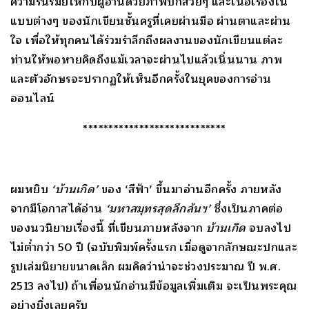
ความรื่นรมย์ให้กับผู้อ่านด้วยภาพปกสวยๆ และเนื้อเรื่องใน
แบบต่างๆ ของนักเขียนชั้นครูที่เคยผ่านมือ ผ่านตาและผ่าน
ใจ เพื่อให้ทุกคนได้ร่วมรำลึกถึงผลงานของนักเขียนแต่ละ
ท่านให้พอหายคิดถึงแม้เวลาจะผ่านไปแล้วเนิ่นนาน ภาพ
และตัวอักษรจะปรากฏให้เห็นอีกครั้งในยุคของการอ่าน
ออนไลน์
****************************
ผมหยิบ
‘บ้านเกิด’
ของ ‘สีฟ้า’ ขึ้นมาอ่านอีกครั้ง ภายหลัง
จากมีโอกาสได้อ่าน
‘มหาสมุทรสุดลึกล้นฯ’
ซึ่งเป็นภาคต่อ
ของนวนิยายเรื่องนี้ ที่เขียนภายหลังจาก
บ้านเกิด
จบลงไป
ไม่ต่ำกว่า 50 ปี (ฉบับพิมพ์ครั้งแรก เมื่อดูจากลักษณะปกและ
รูปเล่มนิยายขนาดเล็ก ผมคิดว่าน่าจะช่วงประมาณ ปี พ.ศ.
2513 ลงไป) ถ้าเพื่อนนักอ่านมีข้อมูลเพิ่มเติม จะเป็นพระคุณ
อย่างยิ่งเลยครับ