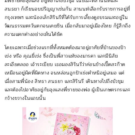
มีพี่ชายคือลุงแสง อยู่ที่อำเภอบัวชุม ในขณะที่สานนท์และ
สนธยา ก็เรียนจบปริญญาเช่นกัน สานนท์เลือกรับราชการอยู่ที่
กรุงเทพฯ และน้องเล็กสิรินรีที่ได้รับการเลี้ยงดูอบรมและอยู่ใน
วัฒนธรรมตะวันตกจนเคยชิน เมื่อกลับมาอยู่เมืองไทย ก็รู้สึกถึง
ความแตกต่างอย่างเห็นได้ชัด
โดยเฉพาะเมื่อช่วงแรกที่ทั้งหมดต้องมาอยู่อาศัยที่บ้านของป้า
เข่ง หรือ คุณยี่เข่ง ซึ่งเป็นพี่สาวแท้ของมารดา และมีนิสัย
ละเอียดลออ เจ้าระเบียบ เธอมองสิรินรีว่าค่อนข้างเปิ๊ดสะก๊าด
เหมือนอยู่ผิดที่ผิดทาง จนหล่อนถูกป้าเข่งตำหนิอยู่เสมอ แต่
เมื่อสามพี่น้อง สิทธา สนธยา และสิรินรี เดินทางไปถึงบัวชุม
และต้องไปอาศัยอยู่กับลุงแสงพี่ชายของพ่อ ผู้เป็นเกษตรกรและ
กว้างขวางในแถบนั้น