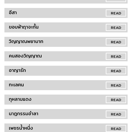
อีสา
READ
ขอบฟ้าฤาจะกั้น
READ
วิญญาณพยาบาท
READ
คนสองวิญญาณ
READ
อาญารัก
READ
ทะเลฅน
READ
กุหลาบแดง
READ
นาฎกรรมอำลา
READ
เพชรน้ำหนึ่ง
READ