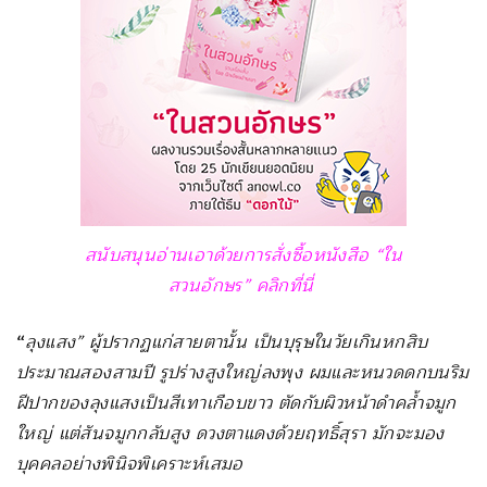
สนับสนุนอ่านเอาด้วยการสั่งซื้อหนังสือ “ใน
สวนอักษร” คลิกที่นี่
“
ลุงแสง” ผู้ปรากฏแก่สายตานั้น เป็นบุรุษในวัยเกินหกสิบ
ประมาณสองสามปี รูปร่างสูงใหญ่ลงพุง ผมและหนวดดกบนริม
ฝีปากของลุงแสงเป็นสีเทาเกือบขาว ตัดกับผิวหน้าดำคล้ำจมูก
ใหญ่ แต่สันจมูกกลับสูง ดวงตาแดงด้วยฤทธิ์สุรา มักจะมอง
บุคคลอย่างพินิจพิเคราะห์เสมอ