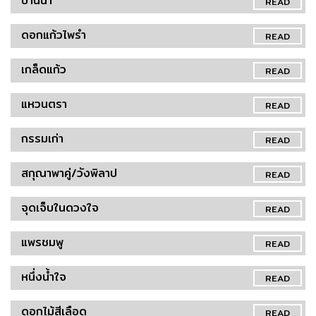
บ้านนา
READ
ดอกแก้วไพรำ
READ
เกล็ดแก้ว
READ
แหวนตรา
READ
กรรมเก่า
READ
สกุณาพาคู่/วังพิลาป
READ
จุดเจ็บในดวงใจ
READ
แพรชมพู
READ
หนึ่งน้ำใจ
READ
ดอกไม้สีเลือด
READ