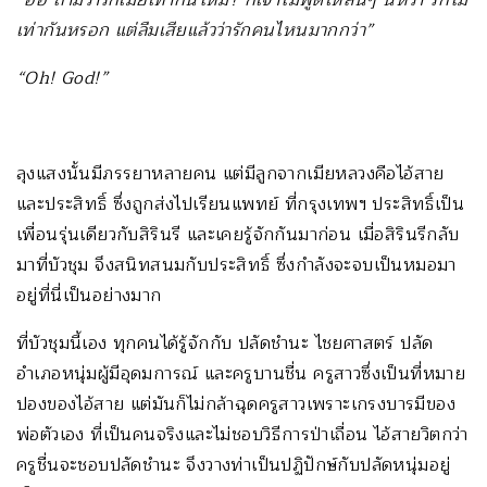
“อ๋อ ถามว่ารักเมียเท่ากันไหม? ก็เจ้าไม่พูดให้สั้นๆ นี่หว่า รักไม่
เท่ากันหรอก แต่ลืมเสียแล้วว่ารักคนไหนมากกว่า”
“
Oh! God!”
ลุงแสงนั้นมีภรรยาหลายคน แต่มีลูกจากเมียหลวงคือไอ้สาย
และประสิทธิ์ ซึ่งถูกส่งไปเรียนแพทย์ ที่กรุงเทพฯ ประสิทธิ์เป็น
เพื่อนรุ่นเดียวกับสิรินรี และเคยรู้จักกันมาก่อน เมื่อสิรินรีกลับ
มาที่บัวชุม จึงสนิทสนมกับประสิทธิ์ ซึ่งกำลังจะจบเป็นหมอมา
อยู่ที่นี่เป็นอย่างมาก
ที่บัวชุมนี้เอง ทุกคนได้รู้จักกับ ปลัดชำนะ ไชยศาสตร์ ปลัด
อำเภอหนุ่มผู้มีอุดมการณ์ และครูบานชื่น ครูสาวซึ่งเป็นที่หมาย
ปองของไอ้สาย แต่มันก็ไม่กล้าฉุดครูสาวเพราะเกรงบารมีของ
พ่อตัวเอง ที่เป็นคนจริงและไม่ชอบวิธีการป่าเถื่อน ไอ้สายวิตกว่า
ครูชื่นจะชอบปลัดชำนะ จึงวางท่าเป็นปฏิปักษ์กับปลัดหนุ่มอยู่