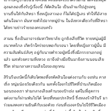
เขากับครูบานชื่นน่าจะเหมาะสมที่จะใช้ชีวิตร่วมกัน และในที่สุด
ลุงแสงเองซึ่งรับรู้เรื่องนี้ ก็ตัดสินใจ เป็นเถ้าแก่ไปสู่ขอครู
บานชื่นให้กับสิทธา ซึ่งหญิงสาวเอง ก็ไม่ได้ปฏิเสธ ทำให้ไอ้สาย
แค้นใจมาก มันหายตัวไปจากหมู่บ้าน ในจังหวะเดียวกับที่สิทธา
ได้ทราบข่าวร้ายของครอบครัว
สามน ซึ่งเป็นอาจารย์มหาวิทยาลัย ถูกยิงเสียชีวิต ชายหนุ่มผู้มี
อนาคตไกล เกิดรักใคร่ชอบพอกับรจนา โดยที่หญิงสาวผู้นั้น มี
ความสัมพันธ์ลับๆ อยู่กับนายตำรวจผู้หนึ่งซึ่งมีภรรยาเอกอยู่
แล้ว และด้วยความหึงหวง เขาจึงจ้างมือปืนมายิงสานนจนเสีย
ชีวิต ท่ามกลางความเสียใจของทุกคน
สิรินรีเองบัดนี้ก็เติบโตพอที่จะตัดสินใจแต่งงานกับ จอห์น คาส
เซิ่ล หนุ่มน้อยวัยเดียวกัน และตั้งใจจะไปชีวิตที่บ้านเกิดเมือง
นอนของเขา ท่ามกลางเสียงค้านของป้าเข่ง แต่ในที่สุดการ
แต่งงานก็ผ่านพ้นไปได้ โดยที่หมอประสิทธิ์ ซึ่งหลงรักสิรินรี มา
ร่วมแสดงความยินดีกับเธอด้วย ก่อนที่เธอจะบินไปใช้ชีวิตเมือง