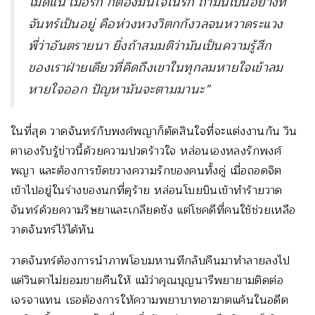
ไม่ดีแน่ เมื่อรัก ก็ต้องมั่นใจในรัก ถ้ามันเป็นอย่างที่
จันทร์เป็นอยู่ คือห่วงหวงวิตกกังวลจนหวาดระแวง
พี่ว่าอันตรายนา ยิ่งถ้าสมมติว่ามันเป็นความรู้สึก
ของเราฝ่ายเดียวที่คิดถึงเขาในทุกลมหายใจเข้าลม
หายใจออก ปัญหามันจะตามมานะ”
ในที่สุด วาดจันทร์กับพงศ์พญาก็ตัดสินใจที่จะแต่งงานกัน วิน
ตาเองรับรู้ข่าวนี้ด้วยความปวดร้าวใจ หล่อนเองหลงรักพงศ์
พญา และต้องการขัดขวางความรักของคนทั้งคู่ เมื่อถอดจิต
เข้าไปอยู่ในร่างของนกที่ดุร้าย หล่อนโบยบินเข้าทำร้ายวาด
จันทร์ด้วยความริษยาและเกลียดชัง แต่โชคดีที่คนใช้ช่วยเหลือ
วาดจันทร์ไว้ได้ทัน
วาดจันทร์ต้องการนำภาพโอบมหานทีกลับคืนมาทำลายลงไป
แต่วินตาไม่ยอมขายคืนให้ แม้ว่าคุณบุญนารีพยายามติดต่อ
เจรจาแทน เธอต้องการให้ความพยาบาทอาฆาตแค้นในอดีต