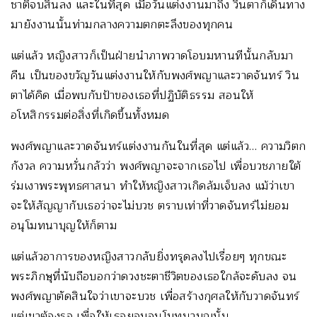
ชาติจบสิ้นลง และในที่สุด เมื่อวันแต่งงานมาถึง วินตาก็เดินทาง
มายังงานนั้นท่ามกลางความตกตะลึงของทุกคน
แต่แล้ว หญิงสาวก็เป็นฝ่ายนำภาพวาดโอบมหานทีนั้นกลับมา
คืน เป็นของขวัญวันแต่งงานให้กับพงศ์พญาและวาดจันทร์ วิน
ตาได้คิด เมื่อพบกับป้าของเธอที่ปฏิบัติธรรม สอนให้
อโหสิกรรมต่อสิ่งที่เกิดขึ้นทั้งหมด
พงศ์พญาและวาดจันทร์แต่งงานกันในที่สุด แต่แล้ว… ความวิตก
กังวล ความหวั่นกลัวว่า พงศ์พญาจะจากเธอไป เพื่อบวชภายใต้
ร่มเงาพระพุทธศาสนา ทำให้หญิงสาวเกิดล้มเจ็บลง แม้ว่าเขา
จะให้สัญญากับเธอว่าจะไม่บวช ตราบเท่าที่วาดจันทร์ไม่ยอม
อนุโมทนาบุญให้ก็ตาม
แต่แล้วอาการของหญิงสาวกลับยิ่งทรุดลงไปเรื่อยๆ ทุกขณะ
พระภิกษุที่นับถือบอกว่าดวงชะตาชีวิตของเธอใกล้จะดับลง จน
พงศ์พญาตัดสินใจว่าเขาจะบวช เพื่อสร้างกุศลให้กับวาดจันทร์
แต่เขาต้องรอ เพื่อให้เธอยอมอนุโมทนาบุญนั้น