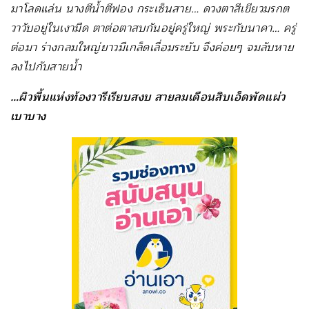
มาโลดแล่น นางตีน้ำตีฟอง กระเซ็นสาย… ดวงตาสีเขียวมรกต
วาวับอยู่ในเงามืด ตาต่อตาสบกันอยู่ครู่ใหญ่ พระกับนาคา… ครู่
ต่อมา ร่างกลมใหญ่ยาวมีเกล็ดเลื่อมระยับ จึงค่อยๆ จมลับหาย
ลงไปกับสายน้ำ
…ผิวพื้นแห่งท้องวารีเรียบสงบ สายลมเดือนสิบเอ็ดพัดแผ่ว
เบาบาง