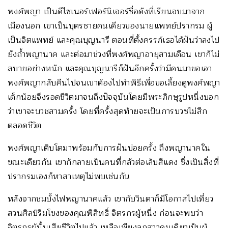
พงศ์พญา เป็นดีไซเนอร์เฟอร์นิเจอร์ชื่อดังที่เรียนจบมาจาก
เมืองนอก เขาเป็นบุตรชายคนเดียวของนายแพทย์ปรากรม ผู้
เป็นจิตแพทย์ และคุณบุญนารี ตอนที่ตั้งครรภ์เธอได้ฝันว่าลงไป
ยังถ้ำพญานาค และต่อมาช่วงที่พงศ์พญาอายุสามเดือน เขาก็ไม่
สบายอย่างหนัก และคุณบุญนารีก็ฝันอีกครั้งว่ามีคนมาขอเอา
พงศ์พญากลับคืนไปจนเขาต้องไปทำพิธีเพื่อขอเลี้ยงดูพงศ์พญา
เด็กน้อยจึงรอดชีวิตมาจนถึงปัจจุบันโดยมีพระภิกษุรูปหนึ่งบอก
ว่าเขาจะบวชสามครั้ง โดยที่ครั้งสุดท้ายจะเป็นการบวชไม่สึก
ตลอดชีวิต
พงศ์พญาเติบโตมาพร้อมกับการฝันบ่อยครั้ง ถึงพญานาคใน
ขณะเดียวกัน เขาก็กลายเป็นคนที่กลัวต่อเล็บสีแดง ซึ่งเป็นสิ่งที่
ปรากรมเองก็หาสาเหตุไม่พบเช่นกัน
หลังจากชมบั้งไฟพญานาคแล้ว เขากับวินตาก็มีโอกาสไปเที่ยว
สวนศิลป์ริมโขงของคุณพิสิทธิ์ จิตรกรผู้หนึ่ง ก่อนจะพบว่า
จิตรกรผู้นั้นเสียชีวิตไปแล้ว เหลือเพียงลูกสาวคนเดียวเป็นผู้