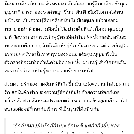
ในขณะเดียวกัน วาดจันทร์เองกลับเกิดความรู้สึกเกลียดชังคุณ
บุญนารี มารดาของพงศ์พญา ขึ้นมาทันที เมื่อมีโอกาสได้พบ
หน้าเธอ เป็นความรู้สึกเกลียดโดยไม่มีเหตุผล แม้ว่าเธอจะ
พยายามหักห้ามความคิดนั้นไว้อย่างเต็มทีแล้วก็ตาม คุณบุญ
นารี ได้ทราบจากพระภิกษุผู้ทรงศีลว่าในอดีตทั้งวาดจันทร์และ
พงศ์พญาคือนาคคู่ผัวตัวเมียที่อยู่ร่วมกันมาก่อน แต่นาคตัวผู้ใฝ่
ธรรมมะ ศรัทธาในพระพุทธองค์จนอาศัยคุณบุญนารีเป็น
ตัวกลางที่จะมาถือกำเนิดในอีกภพหนึ่ง ฝ่ายหญิงจึงโกรธแค้น
เพราะคิดว่าเธอเป็นผู้พรากความรักของตนไป
ส่วนความรักของวาดจันทร์ที่เกิดขึ้นนั้น แม้จะหวานล้ำด้วยความ
รัก แต่ในอีกฟากของความรู้สึกก็เต็มไปด้วยความวิตกกังวล
หวั่นกลัว ด้วยสังหรณ์ประหลาดว่าเธออาจจะต้องสูญเสียเขาไป
จนเธอต้องปรึกษากับพี่ภพ ที่เป็นรุ่นพี่ที่สนิทกัน
“รักกับหลงมันใกล้กันนะ รักน่ะดี แต่ถ้าถึงขั้นหลง