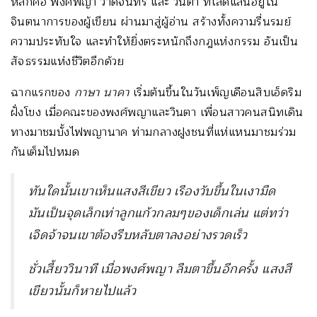
หลักคือ พงศ์พญา วาดจันทร์ และ วินตา ที่โลดแล่นอยู่ใน
จินตนาการของผู้เขียน ผ่านมาสู่ผู้อ่าน สร้างทั้งความรื่นรมย์
ความประทับใจ และทำให้ยิ่งตระหนักถึงกฎแห่งกรรม อันเป็น
สัจธรรมแห่งชีวิตอีกด้วย
ฉากแรกของ
กาษา นาคา
เริ่มต้นขึ้นในวันเพ็ญเดือนสิบเอ็ดริม
ฝั่งโขง เมื่อคณะของพงศ์พญาและวินตา เพื่อนสาวคนสนิทเดิน
ทางมาชมบั้งไฟพญานาค ท่ามกลางฝูงชนที่แห่แหนมาชมร่วม
กันเต็มไปหมด
ทันใดนั้นเขาเห็นแสงสีเขียว เรืองวับขึ้นในเงามืด
มันเป็นจุดเล็กเท่าลูกแก้วกลมๆของเด็กเล่น แต่ทว่า
เจิดจ้าจนเขาต้องรีบหลับตาลงอย่างรวดเร็ว
ชั่วเสี้ยววินาที เมื่อพงศ์พญา ลืมตาขึ้นอีกครั้ง แสงสี
เขียวนั้นก็หายไปแล้ว