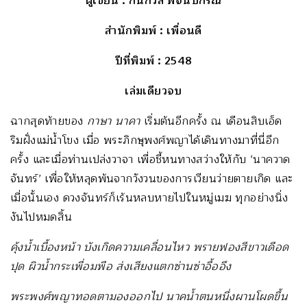
ผู้เขียน
: กนกวลี พจนปกรณ์
สำนักพิมพ์
: เพื่อนดี
ปีที่พิมพ์
: 2548
เล่มเดียวจบ
ฉากสุดท้ายของ
กาษา นาคา
เริ่มต้นอีกครั้ง ณ เดือนสิบเอ็ด
ริมฝั่งแม่น้ำโขง เมื่อ พระภิกษุพงศ์พญาได้เดินทางมาที่นี่อีก
ครั้ง และเมื่อท่านเปล่งวาจา เพื่อชี้หนทางสว่างให้กับ ‘นาควาด
จันทร์’ เพื่อให้หลุดพ้นจากวังวนของการเวียนว่ายตายเกิด และ
เมื่อนั้นเอง ดวงจันทร์ก็เร้นหลบหายไปในหมู่เมฆ ทุกอย่างนิ่ง
งันไปหมดสิ้น
คุ้งน้ำเบื้องหน้า บังเกิดความเคลื่อนไหว พรายฟองสีขาวเดือด
ปุด ผิวน้ำกระเพื่อมพือ ส่งเสียงแตกซ่านซ่าอื้ออึง
พระพงศ์พญาทอดตามองออกไป นาคน้ำตนหนึ่งผานโผดขึ้น