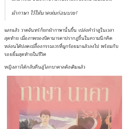
ผ้ากาษา ไว้ให้นาคห่มก่อนบวช
!
และแล้ว วาดจันทร์ก็ยกผ้ากาษานั้นขึ้น เปล่งคำว่าสูในเวลา
สุดท้าย เมื่อภาพของบิดามารดาปรากฏขึ้นในความนึกคิด
หล่อนได้ปลดเปลื้องกรรมเวรที่ผูกร้อยมาแล้วลงไป พร้อมกับ
รอยยิ้มสุดท้ายในชีวิต
หญิงสาวได้กลับคืนสู่โลกบาดาลดังเดิมแล้ว