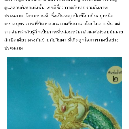
ดูแลสวนศิลป์แห่งนั้น เธอมีชื่อว่าวาดจันทร์ รวมถึงภาพ
ประหลาด ‘โอบมหานที’ ซึ่งเป็นพญาปักษีโบยบินอยู่เหนือ
มหาสมุทร ภาพที่บิดาของเธอวาดขึ้นมาเองโดยไม่คาดฝัน แต่
วาดจันทร์กลับรู้สึกเป็นภาพที่หล่อนหวั่นกลัวและไม่ชอบมันเลย
สักนิดเดียว ตรงกันข้ามกับวินตา ที่เกิดถูกใจภาพวาดนี้อย่าง
ประหลาด