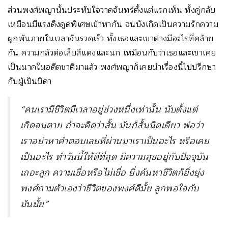
ส่วนพงศ์พญานั้นประทับใจวาดจันทร์ตั้งแต่แรกเห็น ทั้งคู่กลับ
เหมือนมีแรงดึงดูดพิเศษเข้าหากัน จนบังเกิดเป็นความรักความ
ผูกพันภายในเวลาอันรวดเร็ว ทั้งเธอและเขาต่างมีอะไรที่คล้าย
กัน ความกลัวต่อเล็บสีแดงและนก เหมือนกับว่าเธอและเขาเคย
เป็นนาคในอดีตชาติมาแล้ว พงศ์พญาก็เคยนำเรื่องนี้ไปปรึกษา
กับผู้เป็นบิดา
“คนเรามีชีวิตมีเวลาอยู่ช่วงหนึ่งเท่านั้น นับตั้งแต่
เกิดจนตาย ถ้าจะคิดว่าสั้น มันก็สั้นนิดเดียว พ่อว่า
เราอย่าหาคำตอบเลยที่ผ่านมาเราเป็นอะไร หรือเคย
เป็นอะไร ทำวันนี้ให้ดีที่สุด มีความสุขอยู่กับปัจจุบัน
เถอะลูก ความเชื่อหรือไม่เชื่อ ยิ่งค้นหาชีวิตก็ยิ่งยุ่ง
พงศ์ถามตัวเองว่าชีวิตของพงศ์ดีมั้ย ลูกพอใจกับ
มันมั้ย”