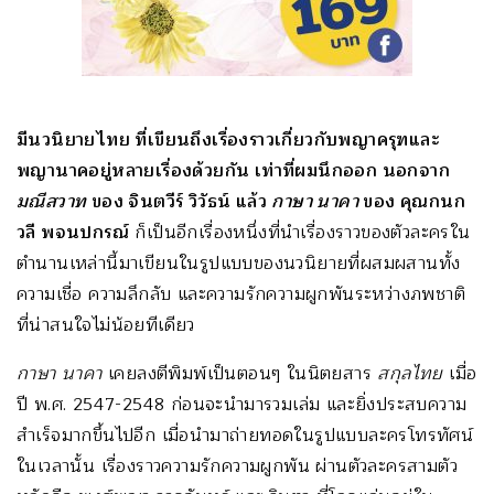
มีนวนิยายไทย ที่เขียนถึงเรื่องราวเกี่ยวกับพญาครุฑและ
พญานาคอยู่หลายเรื่องด้วยกัน เท่าที่ผมนึกออก นอกจาก
มณีสวาท
ของ จินตวีร์ วิวัธน์ แล้ว
กาษา นาคา
ของ คุณกนก
วลี พจนปกรณ์
ก็เป็นอีกเรื่องหนึ่งที่นำเรื่องราวของตัวละครใน
ตำนานเหล่านี้มาเขียนในรูปแบบของนวนิยายที่ผสมผสานทั้ง
ความเชื่อ ความลึกลับ และความรักความผูกพันระหว่างภพชาติ
ที่น่าสนใจไม่น้อยทีเดียว
กาษา นาคา
เคยลงตีพิมพ์เป็นตอนๆ ในนิตยสาร
สกุลไทย
เมื่อ
ปี พ.ศ. 2547-2548 ก่อนจะนำมารวมเล่ม และยิ่งประสบความ
สำเร็จมากขึ้นไปอีก เมื่อนำมาถ่ายทอดในรูปแบบละครโทรทัศน์
ในเวลานั้น เรื่องราวความรักความผูกพัน ผ่านตัวละครสามตัว