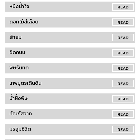
หนึ่งน้ำใจ
READ
ดอกไม้สีเลือด
READ
รักยม
READ
ผิดถนน
READ
พิษรันทด
READ
เทพบุตรเดินดิน
READ
น้ำผึ้งพิษ
READ
ทัณฑ์สวาท
READ
มรสุมชีวิต
READ