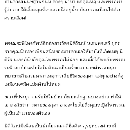
บ้านต่างสันนิษฐานกันไปต่างๆ นานา แต่คุณหญิงไพพรรณรับ
รู้ว่า ภายใต้เสื้อคลุมที่เธอสวมใส่อยู่นั้น มันเปรอะเปื้อนไปด้วย
คราบเลือด!
พรรณระพี
โทรศัพท์ติดต่อสารวัตรนิติวัฒน์ นเรนทรเสวี บุตร
ชายคุณนับทองเพื่อนสนิทของมารดาเธอให้มายังที่เกิดเหตุ นิ
ติวัฒน์เองก็นับถือคุณไพพรรณไม่น้อย และเมื่อได้พบกับพรรณ
ระพี เขาก็ประทับใจในตัวเธอเป็นครั้งแรก นายตำรวจหนุ่ม
พยายามสืบสวนหาสาเหตุการเสียชีวิตของสุดา แต่ทุกอย่างก็ดู
เหมือนจะมืดแปดด้านไปหมด
ขณะที่ประยูร คนรับใช้ในบ้าน ก็พบหลักฐานบางอย่าง ทำให้
เขาสงสัยว่าการตายของสุดา อาจจะโยงไปถึงคุณหญิงไพพรรณ
ผู้เป็นเจ้านายของตัวเอง
นิติวัฒน์มีเพื่อนเป็นนักโบราณคดีชื่อศิวะ สุรยุทธวงศ์ เขามี