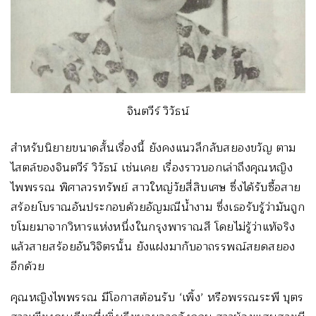
จินตวีร์ วิวัธน์
สำหรับนิยายขนาดสั้นเรื่องนี้ ยังคงแนวลึกลับสยองขวัญ ตาม
ไสตล์ของจินตวีร์ วิวัธน์ เช่นเคย เรื่องราวบอกเล่าถึงคุณหญิง
ไพพรรณ พิศาลวรทรัพย์ สาวใหญ่วัยสี่สิบเศษ ซึ่งได้รับซื้อสาย
สร้อยโบราณอันประกอบด้วยอัญมณีน้ำงาม ซึ่งเธอรับรู้ว่ามันถูก
ขโมยมาจากวิหารแห่งหนึ่งในกรุงพาราณสี โดยไม่รู้ว่าแท้จริง
แล้วสายสร้อยอันวิจิตรนั้น ยังแฝงมากับอาถรรพณ์สยดสยอง
อีกด้วย
คุณหญิงไพพรรณ มีโอกาสต้อนรับ ‘เพิ้ง’ หรือพรรณระพี บุตร