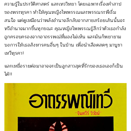
ความรู้ในประวัติศาสตร์ และเทววิทยา โดยเฉพาะเรื่องคำสาป
ของพระทุรคา ทำให้คุณหญิงไพพรรณและพรรณระพีเริ่ม
สนใจ แต่ดูเหมือนว่าพลังอำนาจลึกลับจากสายสร้อยเส้นนั้นจะ
ทวีอำนาจมากขึ้นทุกขณะ คุณหญิงไพพรรณรู้สึกว่าตัวเธอกำลัง
ถูกครอบครองจากอาถรรพณ์ที่มองไม่เห็น และมันก็พยายาม
บงการให้เธอสังหารคนอื่นๆ ในบ้าน เพื่อนำเลือดสดๆ มาบูชา
เทวีทุรคา!
และเหยื่อรายต่อมาอาจจะเป็นลูกสาวสุดที่รักของเธอเองก็เป็น
ได้!!