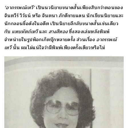
‘อาถรรพณ์เทวี’
เป็นนวนิยายขนาดสั้นเพียงสิบกว่าตอนของ
จินตวีร์ วิวัธน์ หรือ จินตนา ภักดีชายแดน นักเขียนนิยายและ
นักกลอนชื่อดังในอดีต เป็นนิยายลึกลับขนาดสั้นเช่นเดียว
กับ
แทบหัตถ์เทวี
และ
สางสีทอง
ซึ่งสองเล่มหลังพิมพ์
จำหน่ายในรูปพ็อกเก็ตบุ๊กหลายครั้ง ส่วนเรื่อง
อาถรรพณ์
เทวี
นั้น ผมไม่แน่ใจว่ามีพิมพ์เพียงครั้งเดียวหรือไม่