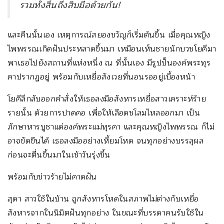
รวมทั้งสิ้นถึงสิบมือด้วยกัน
!
และคืนนั้นเอง เหตุการณ์สยองขวัญก็เริ่มต้นขึ้น เมื่อคุณหญิง
ไพพรรณเกิดฝันประหลาดขึ้นมา เหมือนเห็นชายนักบวชโยคีมา
พาเธอไปยังสถานที่แห่งหนึ่ง ณ ที่นั้นเอง มีรูปปั้นองค์พระทุร
คาปรากฏอยู่ พร้อมกับเหยื่อสังเวยที่นอนรออยู่เบื้องหน้า
โยคีลึกลับออกคำสั่งให้เธอลงมือสังหารเหยื่อสาวเคราะห์ร้าย
รายนั้น ด้วยการปาดคอ เพื่อให้เลือดชโลมไหลออกมา เป็น
ภักษาหารบูชาแด่องค์พระแม่ทุรคา และคุณหญิงไพพรรณ ก็ไม่
อาจขัดขืนได้ เธอลงมืออย่างเหี้ยมโหด จนทุกอย่างบรรลุผล
ก่อนจะตื่นขึ้นมาในเช้าวันรุ่งขึ้น
พร้อมกับข่าวร้ายไม่คาดฝัน
สุดา สาวใช้ในบ้าน ถูกสังหารโหดในสภาพไม่ต่างกับเหยื่อ
สังหารจากในนิมิตฝันทุกอย่าง ในขณะที่บรรดาคนรับใช้ใน