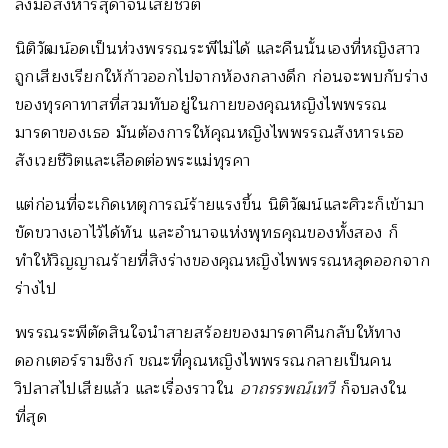
ลงมือสังหารสุดาจนเสียชีวิต
นิติวัฒน์อดเป็นห่วงพรรณระพีไม่ได้ และคืนนั้นเองที่หญิงสาว
ถูกเสียงเรียกให้ก้าวออกไปจากห้องกลางดึก ก่อนจะพบกับร่าง
ของทุรคาทาสที่สวมทับอยู่ในกายของคุณหญิงไพพรรณ
มารดาของเธอ มันต้องการให้คุณหญิงไพพรรณสังหารเธอ
สังเวยชีวิตและเลือดต่อพระแม่ทุรคา
แต่ก่อนที่จะเกิดเหตุการณ์ร้ายแรงขึ้น นิติวัฒน์และศิวะก็เข้ามา
ขัดขวางเอาไว้ได้ทัน และอำนาจแห่งพุทธคุณของทั้งสอง ก็
ทำให้วิญญาณร้ายที่สิงร่างของคุณหญิงไพพรรณหลุดออกจาก
ร่างไป
พรรณระพีตัดสินใจนำสายสร้อยของมารดาคืนกลับให้ทาง
ดอกเตอร์รามซิงก์ ขณะที่คุณหญิงไพพรรณกลายเป็นคน
วิปลาสไปเสียแล้ว และเรื่องราวใน
อาถรรพณ์เทวี
ก็จบลงใน
ที่สุด