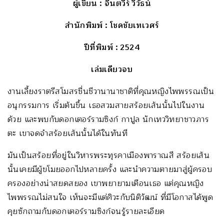
ผู้เขียน
: จินตวีร์ วิวัธน์
สำนักพิมพ์
: โชคชัยเทเวศร์
ปีที่พิมพ์
: 2524
เล่มเดียวจบ
งานเลี้ยงราตรีสโมสรชื่นชีวานานาชาติที่คุณหญิงไพพรรณเป็น
อนุกรรมการ เริ่มต้นขึ้น เธอสวมสายสร้อยเส้นนั้นไปในงาน
ด้วย และพบกับดอกเตอร์รามซิงก์ กาปูล นักเทววิทยาชาวภาร
ตะ เขาจดจำสร้อยเส้นนั้นได้ในทันที
มันเป็นสร้อยที่อยู่ในวิหารพระทุรคาเมืองพาราณสี สร้อยเส้น
นั้นเคยมีผู้ขโมยออกไปหลายครั้ง และนำความตายมาสู่ผู้ครอบ
ครองอย่างน่าสยดสยอง เขาพยายามเตือนเธอ แต่คุณหญิง
ไพพรรณไม่สนใจ เห็นจะมีแต่ศิวะกับนิติวัฒน์ ที่มีโอกาสได้พูด
คุยซักถามกับดอกเตอร์รามซิงก์จนรู้รายละเอียด