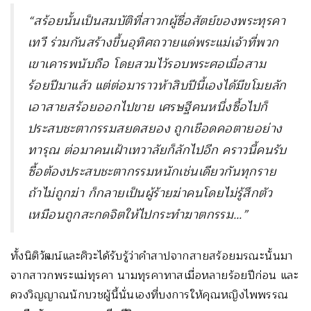
“สร้อยนั้นเป็นสมบัติที่สาวกผู้ซื่อสัตย์ของพระทุรคา
เทวี ร่วมกันสร้างขึ้นอุทิศถวายแด่พระแม่เจ้าที่พวก
เขาเคารพนับถือ โดยสวมไว้รอบพระศอเมื่อสาม
ร้อยปีมาแล้ว แต่ต่อมาราวห้าสิบปีนี้เองได้มีขโมยลัก
เอาสายสร้อยออกไปขาย เศรษฐีคนหนึ่งซื้อไปก็
ประสบชะตากรรมสยดสยอง ถูกเชือดคอตายอย่าง
ทารุณ ต่อมาคนเฝ้าเทวาลัยก็ลักไปอีก คราวนี้คนรับ
ซื้อต้องประสบชะตากรรมหนักเช่นเดียวกันทุกราย
ถ้าไม่ถูกฆ่า ก็กลายเป็นผู้ร้ายฆ่าคนโดยไม่รู้สึกตัว
เหมือนถูกสะกดจิตให้ไปกระทำฆาตกรรม…”
ทั้งนิติวัฒน์และศิวะได้รับรู้ว่าคำสาปจากสายสร้อยมรณะนั้นมา
จากสาวกพระแม่ทุรคา นามทุรคาทาสเมื่อหลายร้อยปีก่อน และ
ดวงวิญญาณนักบวชผู้นี้นั่นเองที่บงการให้คุณหญิงไพพรรณ