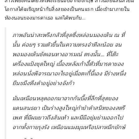
สาวเพียงคนเดียวที่เพิ่งเรียนจบจากอังกฤษ สาวน้อยแสนสวยมี
โอกาสได้เผชิญหน้ากับสิ่งสยองเป็นคนแรก เมื่อเข้ามาภายใน
ห้องนอนของมารดาเธอ และได้พบกับ…
ภาพอันน่าสะพรึงกลัวที่สุดซึ่งหล่อนมองเห็น ณ ที่
นั้น ค่อยๆ รวมตัวขึ้นในความทรงจำทีละน้อย จน
พอมองเห็นชัดเจนทางอารมณ์ ตรงนั้น… ที่โต๊ะ
เครื่องแป้งชุดใหญ่ เบื้องหลังเก้าอี้ตัวที่มารดาของ
หล่อนนั่งพิจารณาอะไรอยู่เมื่อตะกี้นี้เอง มีร่างหนึ่ง
ยืนขมึงทึงดำอยู่อย่างจังก้า
มันเหมือนหลุดออกมาจากก้นบึ้งที่ลึกที่สุดของ
แดนสนธยา เป็นร่างสูงใหญ่กำยำดำสนิทของสตรี
เพศ ที่มีผมยาวถึงส้นเท้า และมีมือยุ่มย่ามออกไป
จากทั้งกายรุงรัง เหมือนแมงมุมหรือปลาหมึกยักษ์