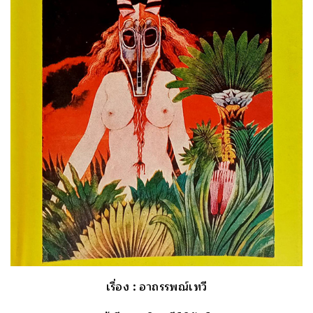
เรื่อง
: อาถรรพณ์เทวี