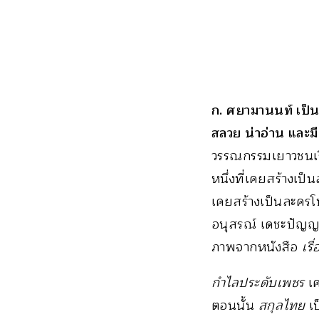
ก. ศยามานนท์ เป็น
สลวย น่าอ่าน และมี
วรรณกรรมเยาวชนเร
หนึ่งที่เคยสร้างเ
เคยสร้างเป็นละครโ
อนุสรณ์ เดชะปัญญ
ภาพจากหนังสือ
เร
กำไลประดับเพชร
เค
ตอนนั้น
สกุลไทย
เป