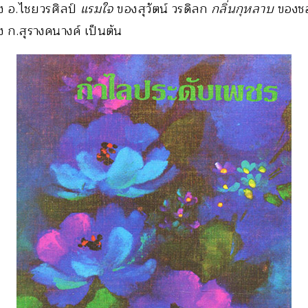
 อ.ไชยวรศิลป์
แรมใจ
ของสุวัตน์ วรดิลก
กลิ่นกุหลาบ
ของชอ
 ก.สุรางคนางค์ เป็นต้น