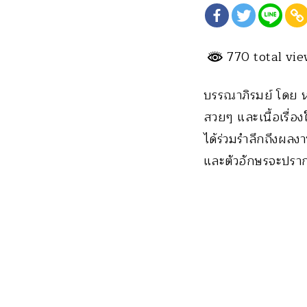
770 total vi
บรรณาภิรมย์ โดย ห
สวยๆ และเนื้อเรื่อ
ได้ร่วมรำลึกถึงผล
และตัวอักษรจะปราก