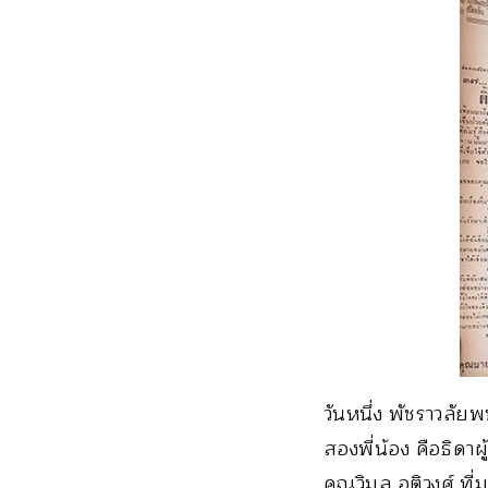
วันหนึ่ง พัชราวลัย
สองพี่น้อง คือธิดาผ
คุณวิมล อติวงศ์ ที่ม