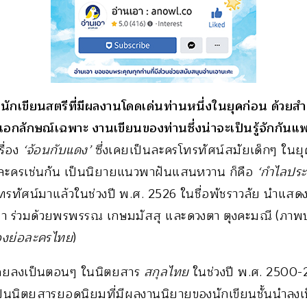
นักเขียนสตรีที่มีผลงานโดดเด่นท่านหนึ่งในยุคก่อน ด้วยส
เอกลักษณ์เฉพาะ งานเขียนของท่านซึ่งน่าจะเป็นรู้จักกันแพ
ื่อง
‘จ้อนกับแดง’
ซึ่งเคยเป็นละครโทรทัศน์สมัยเด็กๆ ในยุคห
ป็นละครเช่นกัน เป็นนิยายแนวพาฝันแสนหวาน ก็คือ
‘กำไลประ
ทรทัศน์มาแล้วในช่วงปี พ.ศ. 2526 ในชื่อพัชราวลัย นำแสด
า ร่วมด้วยพรพรรณ เกษมมัสสุ และดวงตา ตุงคะมณี (ภา
ื่องย่อละครไทย
)
ยลงเป็นตอนๆ ในนิตยสาร
สกุลไทย
ในช่วงปี พ.ศ. 2500-
็นนิตยสารยอดนิยมที่มีผลงานนิยายของนักเขียนชั้นนำลงเ