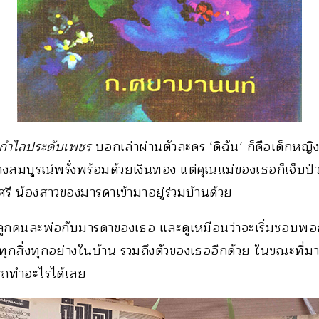
กำไลประดับเพชร
บอกเล่าผ่านตัวละคร ‘ดิฉัน’ ก็คือเด็กหญิง
ย่างสมบูรณ์พรั่งพร้อมด้วยเงินทอง แต่คุณแม่ของเธอก็เจ็บ
ศรี น้องสาวของมารดาเข้ามาอยู่ร่วมบ้านด้วย
ูกคนละพ่อกับมารดาของเธอ และดูเหมือนว่าจะเริ่มชอบพอ
ุกสิ่งทุกอย่างในบ้าน รวมถึงตัวของเธออีกด้วย ในขณะที่มาร
ถทำอะไรได้เลย