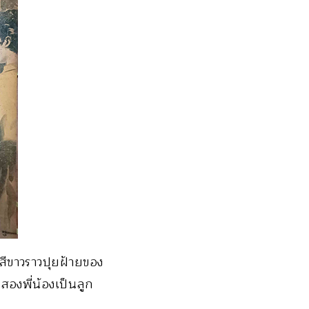
วสีขาวราวปุยฝ้ายของ
 สองพี่น้องเป็นลูก